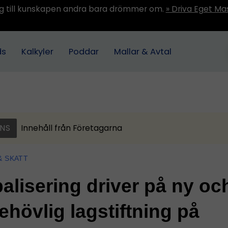
ång till kunskapen andra bara drömmer om.
» Driva Eget Ma
ds
Kalkyler
Poddar
Mallar & Avtal
NS
Innehåll från
Företagarna
& SKATT
alisering driver på ny oc
ehövlig lagstiftning på