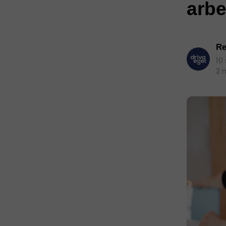
arb
Re
10
2 