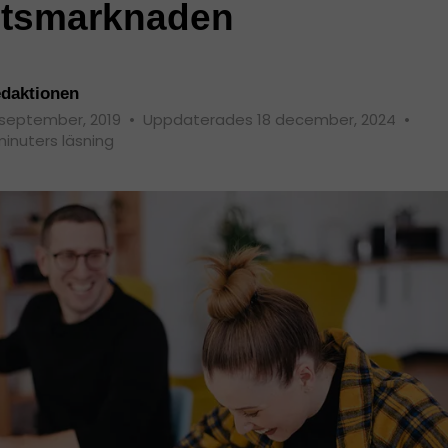
etsmarknaden
daktionen
 september, 2019
•
Uppdaterades 18 december, 2024
•
minuters läsning