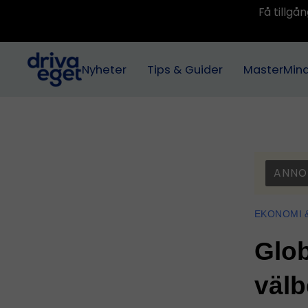
Få tillg
Nyheter
Tips & Guider
MasterMin
ANNO
EKONOMI 
Glob
välb