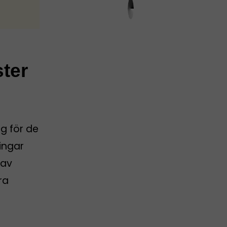
ster
g för de
ingar
 av
ra