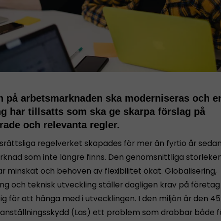
en på arbetsmarknaden ska moderniseras och e
g har tillsatts som ska ge skarpa förslag på
ade och relevanta regler.
srättsliga regelverket skapades för mer än fyrtio år sedan
knad som inte längre finns. Den genomsnittliga storleke
r minskat och behoven av flexibilitet ökat. Globalisering,
ring och teknisk utveckling ställer dagligen krav på företag
g för att hänga med i utvecklingen. I den miljön är den 4
anställningsskydd (Las) ett problem som drabbar både f