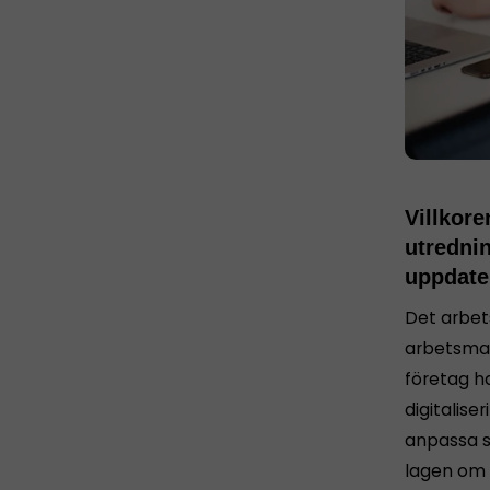
Villkor
utrednin
uppdater
Det arbet
arbetsmar
företag ha
digitalise
anpassa si
lagen om 