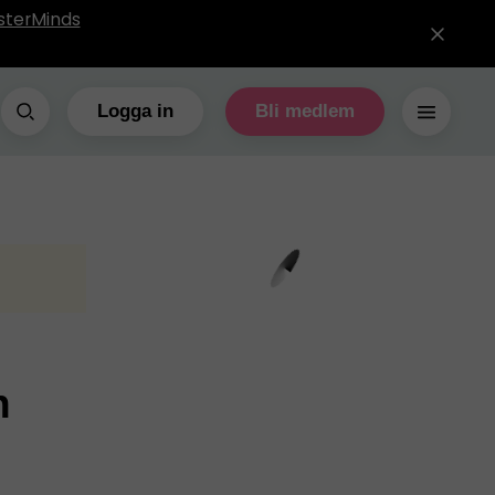
sterMinds
Logga in
Bli medlem
h