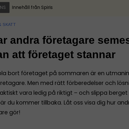
NS
Innehåll från
Spiris
& SKATT
ar andra företagare seme
an att företaget stannar
pla bort företaget på sommaren är en utmanin
öretagare. Men med rätt förberedelser och lösn
aktiskt vara ledig på riktigt – och slippa berget
r du kommer tillbaka. Låt oss visa dig hur and
are gör!