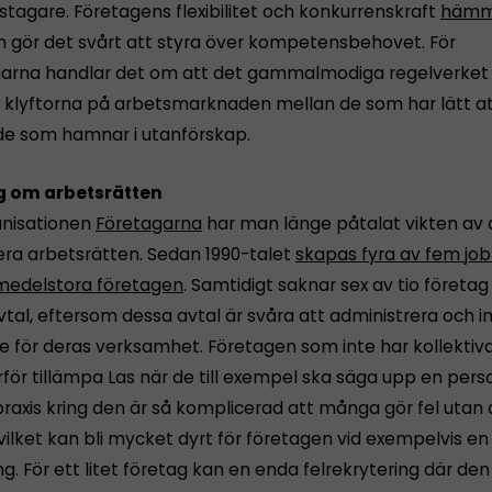
stagare. Företagens flexibilitet och konkurrenskraft
hämm
 gör det svårt att styra över kompetensbehovet. För
arna handlar det om att det gammalmodiga regelverket
r klyftorna på arbetsmarknaden mellan de som har lätt at
de som hamnar i utanförskap.
g om arbetsrätten
anisationen
Företagarna
har man länge påtalat vikten av 
ra arbetsrätten. Sedan 1990-talet
skapas fyra av fem job
medelstora företagen
. Samtidigt saknar sex av tio företag
vtal, eftersom dessa avtal är svåra att administrera och i
 för deras verksamhet. Företagen som inte har kollektiv
för tillämpa Las när de till exempel ska säga upp en pers
praxis kring den är så komplicerad att många gör fel utan 
vilket kan bli mycket dyrt för företagen vid exempelvis en
. För ett litet företag kan en enda felrekrytering där den