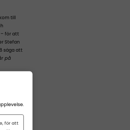
kom till
ch
– för att
er Stefan
8 säga att
år på
örslag:
upplevelse.
 samtidigt
, för att