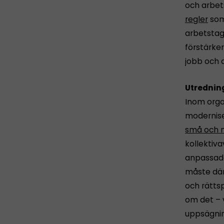
och arbet
regler
som
arbetstag
förstärke
jobb och 
Utrednin
Inom org
modernise
små och 
kollektiva
anpassade
måste där
och rätts
om det – 
uppsägning