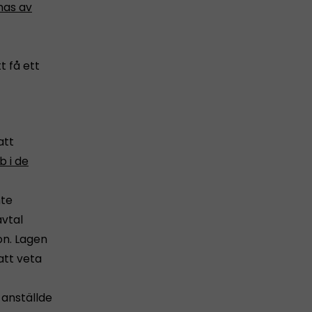
as av
t få ett
att
b i de
nte
avtal
on. Lagen
att veta
 anställde