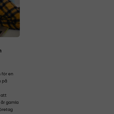
n
 för en
n på
 att
5 år gamla
öretag