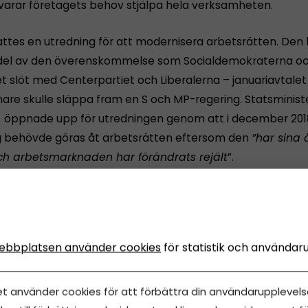
varar företagets behov stjälpa hela verksamheten.
llsattes en utredning för att modernisera arbetsrätten. Den 
del av den överenskommelse som Socialdemokraterna o
et slöt med Centerpartiet och Liberalerna – januariavtalet 
nare skulle släppa fram en S och MP-regering. Statsminist
) öppnade upp för utredningen genom att i december 201
 behövde göras åt arbetsrätten eftersom den
”har sina 
h arbetsmarknaden har förändrats rejält
”.
örslag ska lämnas
n tillsattes 25 april och har i uppdrag att ta fram tre lagf
ebbplatsen använder cookies
för statistik och användar
gt utökade undantag från turordningsreglerna i Las.
 kostnader vid uppsägningar, särskilt för mindre företag –
ättssäkerhet och skydd mot godtycke upprätthålls.
et använder cookies för att förbättra din användarupplevelse