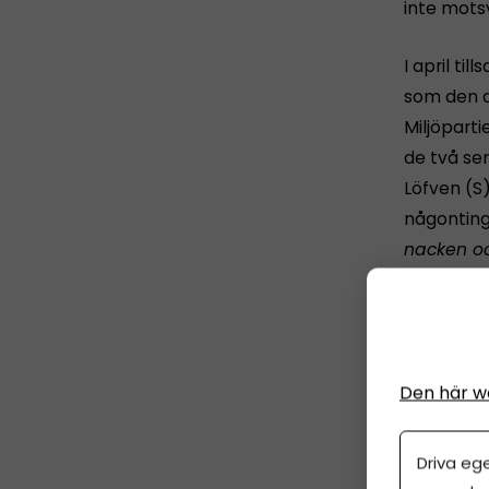
inte mots
I april ti
som den 
Miljöparti
de två se
Löfven (S
någonting
nacken oc
Tre lagf
Utredninge
Den här w
Tydli
Lägre
som r
Driva eg