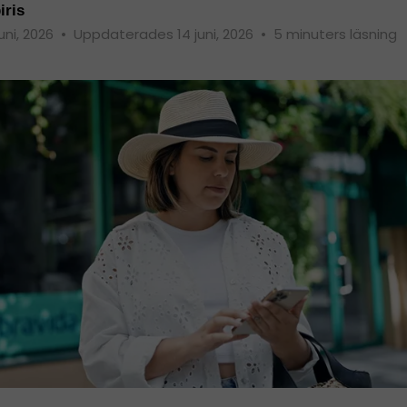
iris
juni, 2026
•
Uppdaterades 14 juni, 2026
•
5 minuters läsning