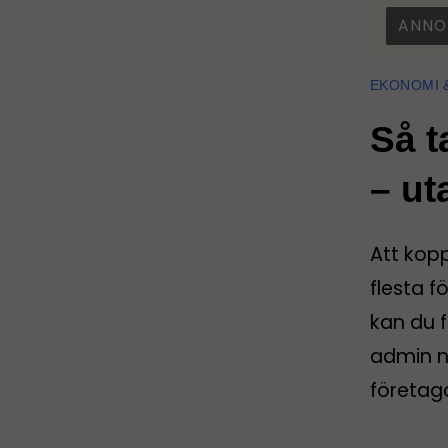
ANNO
EKONOMI 
Så t
– ut
Att kop
flesta f
kan du f
admin nä
företag