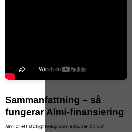
Sammanfattning – så
fungerar Almi-finansiering
Almi är ett statligt bolag som erbjuder lån och