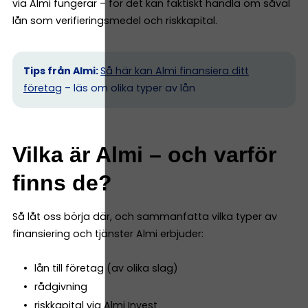
via Almi fungerar – för det kan faktiskt handla om såväl
lån som verifieringsmedel och riskkapital.
Tips från Almi:
Så här kan Almi finansiera ditt
företag
– läs om olika typer av lån
Vilka är Almi – och varför
finns de?
Så låt oss börja där, och sammanfatta vilka typer av
finansiering och tjänster Almi erbjuder:
lån till företag (av olika slag)
rådgivning
riskkapital via Almi Invest