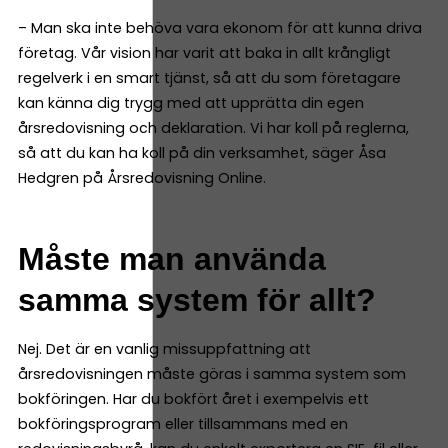
– Man ska inte behöva vara ekonom för att kunna driva
företag. Vår vision har varit att baka in allt krångligt
regelverk i en smart tjänst, så att du som företagare
kan känna dig trygg med att upprätta din egen
årsredovisning och deklaration. Vi har koll på reglerna,
så att du kan ha koll på din verksamhet, säger Åsa
Hedgren på Årsredovisning Online.
Måste man använda
samma system för allt?
Nej. Det är en vanlig missuppfattning att
årsredovisningen måste göras i samma system som
bokföringen. Har du bokfört året i exempelvis ett
bokföringsprogram eller tillsammans med en