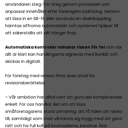
användaren steg-för-steg genom processen och
anpassar innehållet efter företagets bokföring. Genom
att läsa in en SIE-fil, eller använda en direktkoppling
hämtas siffrorna automatiskt och systemet hjälper till
att säkerställa att allt hänger ihop.
Automatiska kontroller minskar risken för fel
och när
allt är klart kan handlingarna signeras med BankID och
skickas in digitalt.
För företag med revisor finns även stöd för
revisionsberättelse.
– Vår ambition har alltid varit att göra det komplicerade
enkelt. För oss handlar det om att lösa
småföretagarens stora utmaning: att få tiden att räcka
till, samtidigt som man vill känna sig trygg med att göra
rätt och ha full koll på kostnaderna, berättar Åsa.