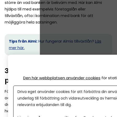
större än vad banken är bekväm med. Här kan Almi
hjälpa till med exempelvis företagslån eller
tillväxtlån, ofta i kombination med bank för att
möjliggöra hela satsningen.
Tips från Almi:
Hur fungerar Almis tillväxtlån?
Läs
mer här.
3. Innovation och nya
Den här webbplatsen använder cookies
för sta
produkter
Företag som utvecklar nya produkter eller tjänster kan
Driva eget använder cookies för att förbättra din anvä
också få finansiering via Almi. Det gäller särskilt projekt
underlag till förbättring och vidareutveckling av hems
där potentialen finns – men där intäkterna ännu inte är
relevanta erbjudanden till dig.
helt bevisade. Då kan innovationslån passa perfekt.