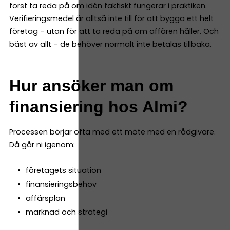
först ta reda på om idén faktiskt fungerar i praktiken.
Verifieringsmedel är alltså inte till för att bygga ett helt
företag – utan för att ta reda på om affären håller. Och
bäst av allt – de behöver normalt inte betalas tillbaka.
Hur ansöker man om
finansiering hos Almi?
Processen börjar ofta med ett möte med en rådgivare.
Då går ni igenom:
företagets situation
finansieringsbehov
affärsplan
marknad och strategi