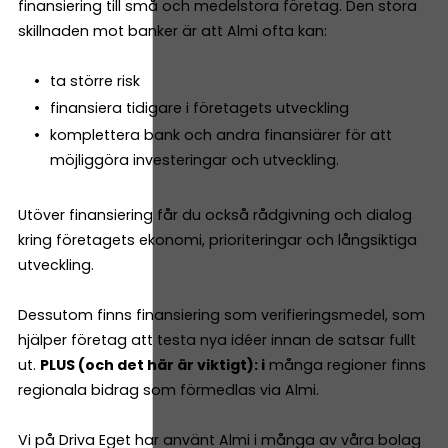
finansiering till små och medelstora företag. Den stora
skillnaden mot banker är att Almi ofta kan:
ta större risk
finansiera tidigare i företagets utveckling
komplettera bank och andra finansiärer för att
möjliggöra investeringar och utveckling.
Utöver finansiering får du också rådgivning och dialog
kring företagets ekonomi, prioriteringar och långsiktiga
utveckling.
Dessutom finns finansiering som verifieringsmedel, som
hjälper företag att testa nya idéer innan de satsar fullt
ut.
PLUS (och det här är viktigt): i
många regioner finns
regionala bidrag som förmedlas via Almi.
Vi på Driva Eget har använt Almi i många av våra bolag