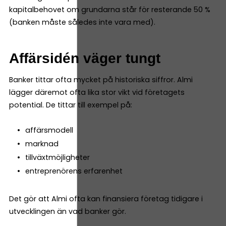
kapitalbehovet om grundarna står för resterande 50 %
(banken måste således inte vara med).
Affärsidén väger tungt
Banker tittar ofta mycket på historiska siffror. Almi
lägger däremot ofta lika stor vikt vid företagets
potential. De tittar till exempel på:
affärsmodell
marknad
tillväxtmöjligheter
entreprenörens erfarenhet
Det gör att Almi ofta kan finansiera företag tidigare i
utvecklingen än vad banker gör.