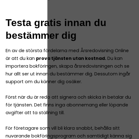
Testa gratis innan du
bestämmer dig
En av de största fördelarna med Årsredovisning Online
är att du kan
prova tjänsten utan kostnad.
Du kan
importera bokföringen, skapa årsredovisningen och se
hur allt ser ut innan du bestämmer dig. Dessutom ingår
support om du känner dig osäker.
Först när du är redo att signera och skicka in betalar du
för tjänsten. Det finns inga abonnemang eller löpande
avgifter att ta ställning till.
För företagare som vill bli klara snabbt, behålla sitt
nuvarande bokföringsprogram och samtidigt känna sig