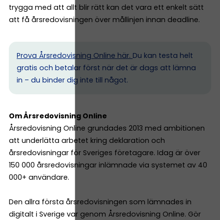
trygga med att allt blir rätt kan det vara ett enkelt sätt
att få årsredovisningen över mållinjen innan deadline.
Prova Årsredovisning Online här.
Du kan testa helt
gratis och betalar först när det är dags att lämna
in – du binder dig inte till något.
Om Årsredovisning Online
Årsredovisning Online grundades 2013 med ambitionen
att underlätta arbetet kring deklaration och
årsredovisningar för Sveriges företagare. Idag är över
150 000 årsredovisningar inlämnade via systemet av 40
000+ användare.
Den allra första årsredovisningen som lämnades in
digitalt i Sverige var genom Årsredovisning Online. Gör