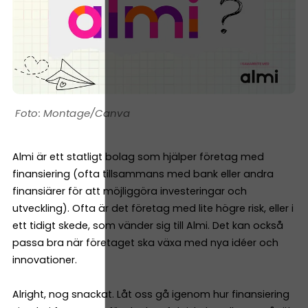
Montage/Canva
Almi är ett statligt bolag som hjälper företag med
finansiering (ofta tillsammans med bank eller andra
finansiärer för att möjliggöra investeringar och
utveckling). Ofta är det företag med lite högre risk, eller i
ett tidigt skede, som vänder sig till Almi. Det kan också
passa bra när företaget ska växa med nya idéer och
innovationer.
Alright, nog snackat. Låt oss gå igenom hur finansiering