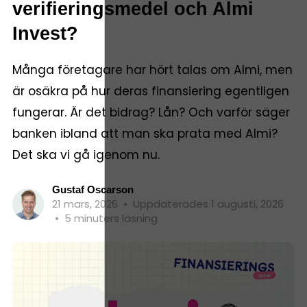
verifieringsmedel och Almi
Invest?
Många företagare har hört talas om Almi, men
är osäkra på hur deras finansiering egentligen
fungerar. Är det bidrag? Lån? Och varför säger
banken ibland att man ska prata med Almi?
Det ska vi gå igenom nu.
Gustaf Oscarson
21 mars, 2026
•
Uppdaterades 1 augusti, 2026
•
5 minuters läsning