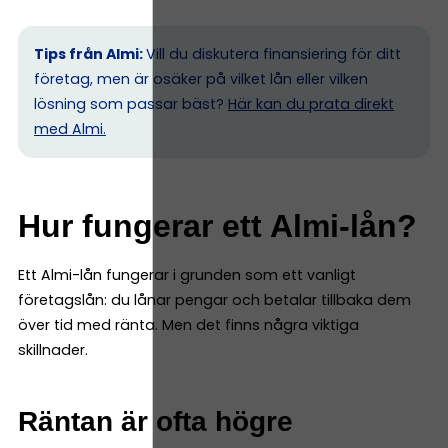
Tips från Almi:
Vill du diskutera finansiering för ditt
företag, men är osäker på vilket lån eller vilken
lösning som passar bäst?
Här kan du prata direkt
med Almi.
Hur fungerar ett Almi-lån?
Ett Almi-lån fungerar i grunden som ett vanligt
företagslån: du lånar pengar och betalar tillbaka dem
över tid med ränta. Men det finns några viktiga
skillnader.
Räntan är ofta högre