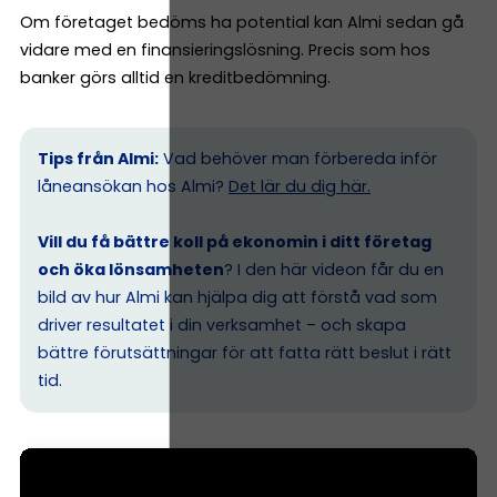
Om företaget bedöms ha potential kan Almi sedan gå
vidare med en finansieringslösning. Precis som hos
banker görs alltid en kreditbedömning.
Tips från Almi:
Vad behöver man förbereda inför
låneansökan hos Almi?
Det lär du dig här.
Vill du få bättre koll på ekonomin i ditt företag
och öka lönsamheten
? I den här videon får du en
bild av hur Almi kan hjälpa dig att förstå vad som
driver resultatet i din verksamhet – och skapa
bättre förutsättningar för att fatta rätt beslut i rätt
tid.