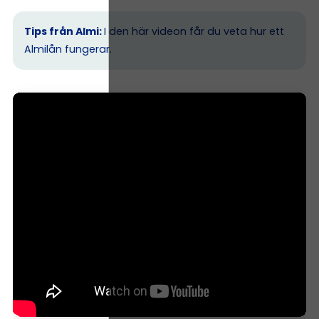
Tips från Almi:
I den här videon får du veta hur ett
Almilån fungerar.