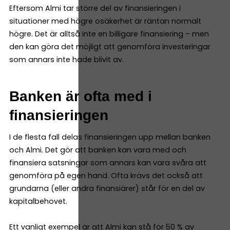
Eftersom Almi tar större del av finansieringen i
situationer med högre osäkerhet är räntan normalt
högre. Det är alltså inte en billigare finansiering – men
den kan göra det möjligt att genomföra investeringar
som annars inte hade blivit av.
Banken är ofta med i
finansieringen
I de flesta fall delas finansieringen upp mellan banken
och Almi. Det gör att banken kan vara med och
finansiera satsningar som annars kan vara svåra att
genomföra på egen hand. Ofta krävs det också att
grundarna (eller andra finansiärer) står för en del av
kapitalbehovet.
Ett vanligt exempel är att Almi kan stå för 50 % av