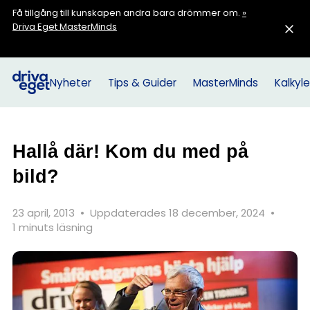
Få tillgång till kunskapen andra bara drömmer om.
»
Driva Eget MasterMinds
Nyheter
Tips & Guider
MasterMinds
Kalkyle
Hallå där! Kom du med på
bild?
23 april, 2013
•
Uppdaterades 18 december, 2024
•
1 minuts läsning