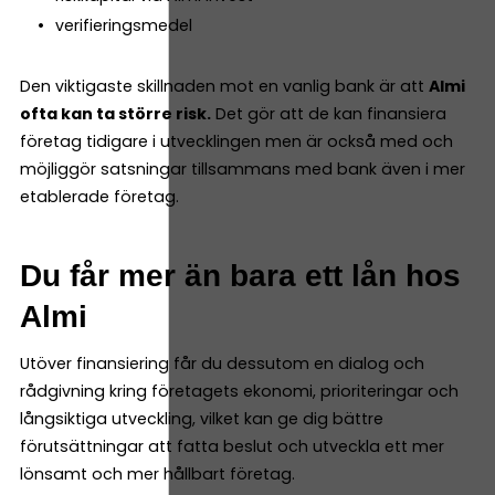
verifieringsmedel
Den viktigaste skillnaden mot en vanlig bank är att
Almi
ofta kan ta större risk.
Det gör att de kan finansiera
företag tidigare i utvecklingen men är också med och
möjliggör satsningar tillsammans med bank även i mer
etablerade företag.
Du får mer än bara ett lån hos
Almi
Utöver finansiering får du dessutom en dialog och
rådgivning kring företagets ekonomi, prioriteringar och
långsiktiga utveckling, vilket kan ge dig bättre
förutsättningar att fatta beslut och utveckla ett mer
lönsamt och mer hållbart företag.