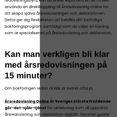
redovisningsbyrå, kan du enkelt exportera en SIE-fil eller
använda en direktkoppling till Årsredovisning Online för
att skapa själva årsredovisningen och deklarationen.
Detta ger dig flexibiliteten att behålla ditt befintliga
bokföringsprogram samtidigt som du väljer en lösning
som är specialiserad på årsredovisning och deklaration.
Kan man verkligen bli klar
med årsredovisningen på
15 minuter?
Om bokföringen redan är klar är svaret ofta ja.
Årsredovisning Online
är Sveriges största fristående
gör-det-själv-tjänst
för aktiebolag som vill upprätta
årsredovisning och deklaration digitalt. Tjänsten guidar