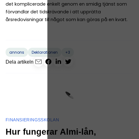
det komplicerade enkelt genom en smidig tjänst som
förvandlar det tidskrävande i att upprätta
årsredovisningar till något som kan göras på en kvart.
+3
annons
Deklarationen
Dela artikeln
FINANSIERINGSSKOLAN
Hur fungerar Almi-lån,