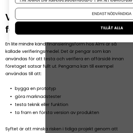
Läs gärna vår
personuppgiftspolicy
. Om du samtycker t
Om du vill ändra ditt val i efterhand hittar du den möjl
ENDAST NÖDVÄNDIGA
Verifieringsmedel – pengar
för att testa en idé
TILLÅT ALLA
En lite mindre känd finansieringsform hos Almi är så
kallade verifieringsmedel. Det är pengar som kan
användas för att testa och verifiera en affärsidé innan
företaget satsar fullt ut. Pengarna kan till exempel
användas till att:
bygga en prototyp
göra marknadstester
testa teknik eller funktion
ta fram en första version av produkten
Syftet är att minska risken i tidiga projekt genom att