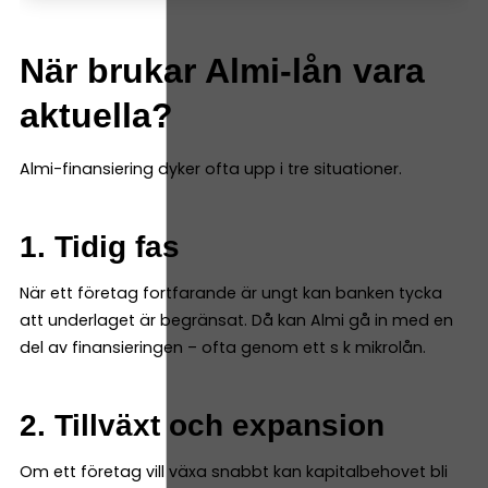
När brukar Almi-lån vara
aktuella?
Almi-finansiering dyker ofta upp i tre situationer.
1. Tidig fas
När ett företag fortfarande är ungt kan banken tycka
att underlaget är begränsat. Då kan Almi gå in med en
del av finansieringen – ofta genom ett s k mikrolån.
2. Tillväxt och expansion
Om ett företag vill växa snabbt kan kapitalbehovet bli