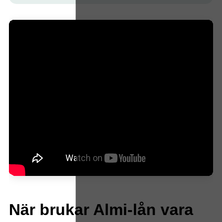
När brukar Almi-lån vara