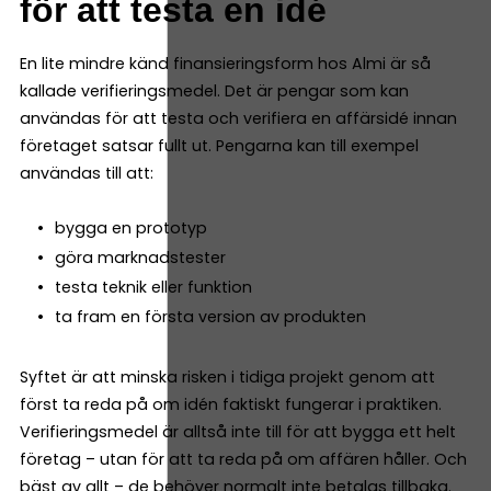
för att testa en idé
En lite mindre känd finansieringsform hos Almi är så
kallade verifieringsmedel. Det är pengar som kan
användas för att testa och verifiera en affärsidé innan
företaget satsar fullt ut. Pengarna kan till exempel
användas till att:
bygga en prototyp
göra marknadstester
testa teknik eller funktion
ta fram en första version av produkten
Syftet är att minska risken i tidiga projekt genom att
först ta reda på om idén faktiskt fungerar i praktiken.
Verifieringsmedel är alltså inte till för att bygga ett helt
företag – utan för att ta reda på om affären håller. Och
bäst av allt – de behöver normalt inte betalas tillbaka.