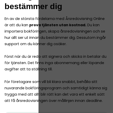
bestämmer dig
En av de största fördelarna med Årsredovisning Online
är att du kan
prova tjänsten utan kostnad.
Du kan
importera bokföringen, skapa årsredovisningen och se
hur allt ser ut innan du bestämmer dig. Dessutom ingår
support om du känner dig osäker.
Först när du är redo att signera och skicka in betalar du
för tjänsten. Det finns inga abonnemang eller löpande
avgifter att ta ställning till.
För företagare som vill bli klara snabbt, behålla sitt
nuvarande bokföringsprogram och samtidigt känna sig
trygga med att allt blir rätt kan det vara ett enkelt sätt
att få årsredovisningen över mållinjen innan deadline.