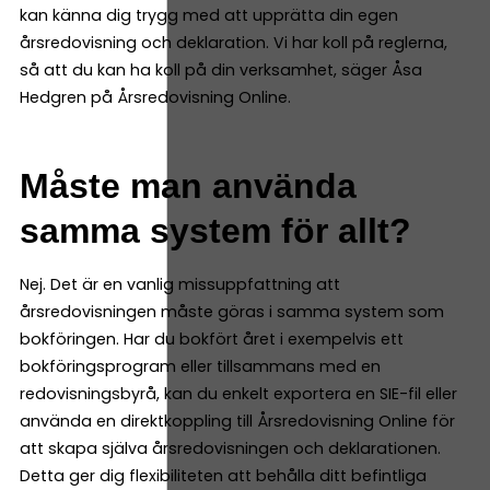
kan känna dig trygg med att upprätta din egen
årsredovisning och deklaration. Vi har koll på reglerna,
så att du kan ha koll på din verksamhet, säger Åsa
Hedgren på Årsredovisning Online.
Måste man använda
samma system för allt?
Nej. Det är en vanlig missuppfattning att
årsredovisningen måste göras i samma system som
bokföringen. Har du bokfört året i exempelvis ett
bokföringsprogram eller tillsammans med en
redovisningsbyrå, kan du enkelt exportera en SIE-fil eller
använda en direktkoppling till Årsredovisning Online för
att skapa själva årsredovisningen och deklarationen.
Detta ger dig flexibiliteten att behålla ditt befintliga