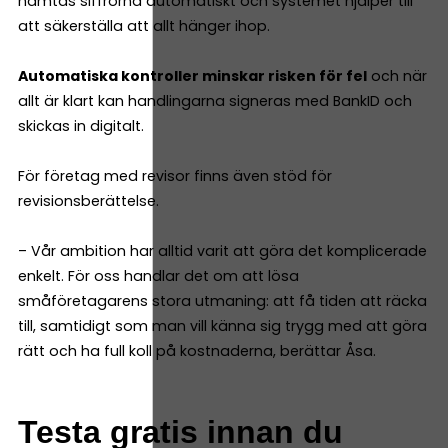
hämtas siffrorna automatiskt och systemet hjälper till
att säkerställa att allt hänger ihop.
Automatiska kontroller minskar risken för fel
och när
allt är klart kan handlingarna signeras med BankID och
skickas in digitalt.
För företag med revisor finns även stöd för
revisionsberättelse.
– Vår ambition har alltid varit att göra det komplicerade
enkelt. För oss handlar det om att lösa
småföretagarens stora utmaning: att få tiden att räcka
till, samtidigt som man vill känna sig trygg med att göra
rätt och ha full koll på kostnaderna, berättar Åsa.
Testa gratis innan du