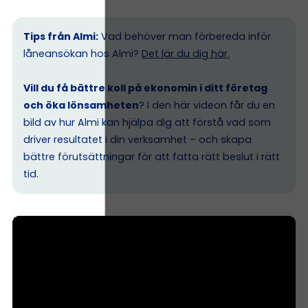
Tips från Almi:
Vad behöver man förbereda inför
låneansökan hos Almi?
Det lär du dig här.
Vill du få bättre koll på ekonomin i ditt företag
och öka lönsamheten
? I den här videon får du en
bild av hur Almi kan hjälpa dig att förstå vad som
driver resultatet i din verksamhet – och skapa
bättre förutsättningar för att fatta rätt beslut i rätt
tid.