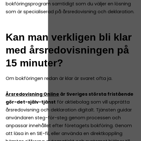
bokföringsprogram samtidigt som du väljer en lösning
som är specialiserad på årsredovisning och deklaration.
Kan man verkligen bli klar
med årsredovisningen på
15 minuter?
Om bokföringen redan är klar är svaret ofta ja.
Årsredovisning Online
är Sveriges största fristående
gör-det-själv-tjänst
för aktiebolag som vill upprätta
årsredovisning och deklaration digitalt. Tjänsten guidar
användaren steg-för-steg genom processen och
anpassar innehållet efter företagets bokföring. Genom
att läsa in en SIE-fil, eller använda en direktkoppling