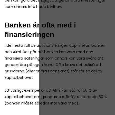
den kan göra det möjligt att genomföra investeringar
som annars inte hade blivit av.
Banken är ofta med i
finansieringen
I de flesta fall delas finansieringen upp mellan banken
och Almi. Det gör att banken kan vara med och
finansiera satsningar som annars kan vara svåra att
genomföra på egen hand. Ofta krävs det också att
grundarna (eller andra finansiärer) står för en del av
kapitalbehovet.
Ett vanligt exempel är att Almi kan stå för 50 % av
kapitalbehovet om grundarna står för resterande 50 %
(banken måste således inte vara med).