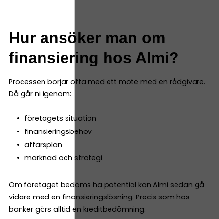
Hur ansöker man om
finansiering hos Almi?
Processen börjar ofta med ett möte med en rådgivare.
Då går ni igenom:
företagets situation
finansieringsbehov
affärsplan
marknad och strategi
Om företaget bedöms ha potential kan Almi sedan gå
vidare med en finansieringslösning. Precis som hos
banker görs alltid en kreditbedömning.