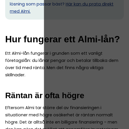
lösning som passar bäst?
Här kan du prata direkt
med Almi.
Hur fungerar ett Almi-lån?
Ett Almi-lån fungerar i grunden som ett vanligt
företagslån: du lånar pengar och betalar tillbaka dem
över tid med ränta. Men det finns några viktiga
skillnader.
Räntan är ofta högre
Eftersom Almi tar större del av finansieringen i
situationer med högre osäkerhet är räntan normalt
högre. Det är alltså inte en billigare finansiering – men