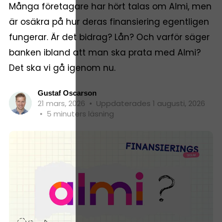
Många företagare har hört talas om Almi, men
är osäkra på hur deras finansiering egentligen
fungerar. Är det bidrag? Lån? Och varför säger
banken ibland att man ska prata med Almi?
Det ska vi gå igenom nu.
Gustaf Oscarson
21 mars, 2026
•
Uppdaterades 1 augusti, 2026
•
5 minuters läsning