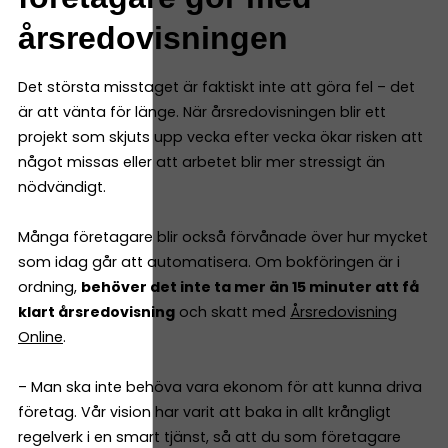
årsredovisningen
Det största misstaget är faktiskt inte att göra fel – det
är att vänta för länge. När årsredovisningen blir ett
projekt som skjuts upp vecka efter vecka ökar risken att
något missas eller att arbetet blir mer stressigt än
nödvändigt.
Många företagare blir också förvånade över hur mycket
som idag går att automatisera. Om bokföringen är i
ordning,
behöver det inte ta mer än 15 minuter att få
klart årsredovisning
och skatt med
Årsredovisning
Online
.
– Man ska inte behöva vara ekonom för att kunna driva
företag. Vår vision har varit att baka in allt krångligt
regelverk i en smart tjänst, så att du som företagare