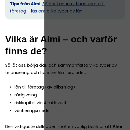
Tips från Almi:
Så här kan Almi finansiera ditt
företag
– läs om olika typer av lån
Vilka är Almi – och varför
finns de?
Så låt oss börja där, och sammanfatta vilka typer av
finansiering och tjänster Almi erbjuder:
lån till företag (av olika slag)
rådgivning
riskkapital via Almi Invest
verifieringsmedel
Den viktigaste skillnaden mot en vanlig bank är att
Almi