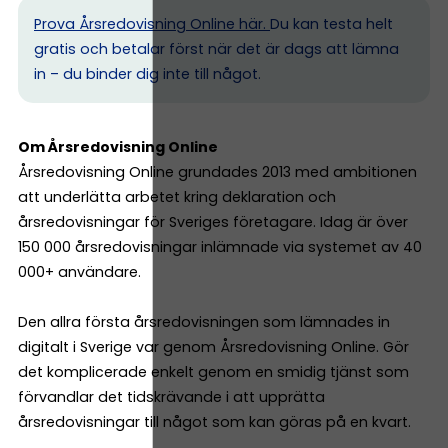
Prova Årsredovisning Online här.
Du kan testa helt
gratis och betalar först när det är dags att lämna
in – du binder dig inte till något.
Om Årsredovisning Online
Årsredovisning Online grundades 2013 med ambitionen
att underlätta arbetet kring deklaration och
årsredovisningar för Sveriges företagare. Idag är över
150 000 årsredovisningar inlämnade via systemet av 40
000+ användare.
Den allra första årsredovisningen som lämnades in
digitalt i Sverige var genom Årsredovisning Online. Gör
det komplicerade enkelt genom en smidig tjänst som
förvandlar det tidskrävande i att upprätta
årsredovisningar till något som kan göras på en kvart.