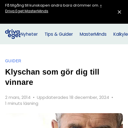
Få tillgång till kunskapen andra bara drömmer om.
»
Driva Eget MasterMinds
Nyheter
Tips & Guider
MasterMinds
Kalkyle
GUIDER
Klyschan som gör dig till
vinnare
2 mars, 2014
•
Uppdaterades 18 december, 2024
•
1 minuts läsning