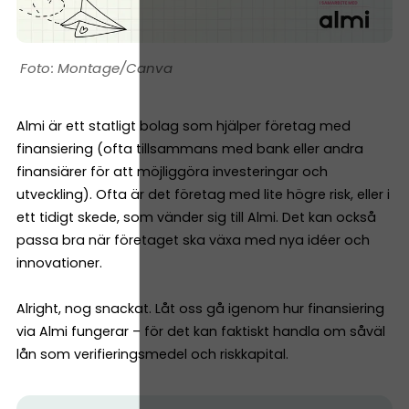
Montage/Canva
Almi är ett statligt bolag som hjälper företag med
finansiering (ofta tillsammans med bank eller andra
finansiärer för att möjliggöra investeringar och
utveckling). Ofta är det företag med lite högre risk, eller i
ett tidigt skede, som vänder sig till Almi. Det kan också
passa bra när företaget ska växa med nya idéer och
innovationer.
Alright, nog snackat. Låt oss gå igenom hur finansiering
via Almi fungerar – för det kan faktiskt handla om såväl
lån som verifieringsmedel och riskkapital.