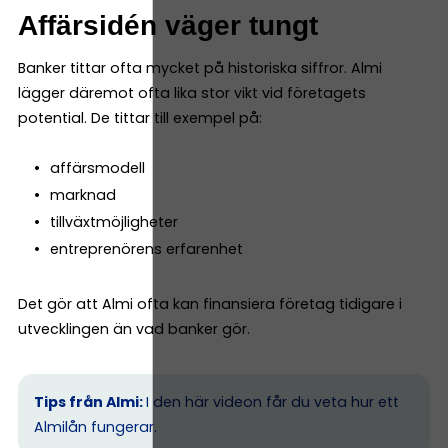
Affärsidén väger tungt
Banker tittar ofta mycket på historiska siffror. Almi
lägger däremot ofta lika stor vikt vid företagets
potential. De tittar till exempel på:
affärsmodell
marknad
tillväxtmöjligheter
entreprenörens erfarenhet
Det gör att Almi ofta kan finansiera företag tidigare i
utvecklingen än vad banker gör.
Tips från Almi:
I den här videon får du veta hur ett
Almilån fungerar.