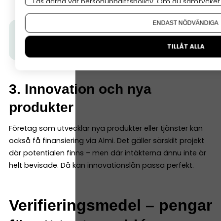
Läs gärna vår
personuppgiftspolicy
. Om du samtycker t
Om du vill ändra ditt val i efterhand hittar du den möjl
ENDAST NÖDVÄNDIGA
Tips från Almi:
Hur fungerar Almis tillväxtlån?
Läs
mer här.
TILLÅT ALLA
3. Innovation och nya
produkter
Företag som utvecklar nya produkter eller tjänster kan
också få finansiering via Almi. Det gäller särskilt projekt
där potentialen finns – men där intäkterna ännu inte är
helt bevisade. Då kan innovationslån passa perfekt.
Verifieringsmedel – pengar