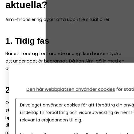
aktuella?
Almi-finansiering dyker ofta upp i tre situationer.
1. Tidig fas
När ett företag fortfarande är ungt kan banken tycka
att underlaget är begränsat. Då kan Almi gå in med en
del av finansieringen – ofta genom ett s k mikrolån.
2. Tillväxt och expansion
Den här webbplatsen använder cookies
för sta
Om ett företag vill växa snabbt kan kapitalbehovet bli
Driva eget använder cookies för att förbättra din anvä
större än vad banken är bekväm med. Här kan Almi
underlag till förbättring och vidareutveckling av hems
hjälpa till med exempelvis företagslån eller
relevanta erbjudanden till dig.
tillväxtlån, ofta i kombination med bank för att
möjliggöra hela satsningen.