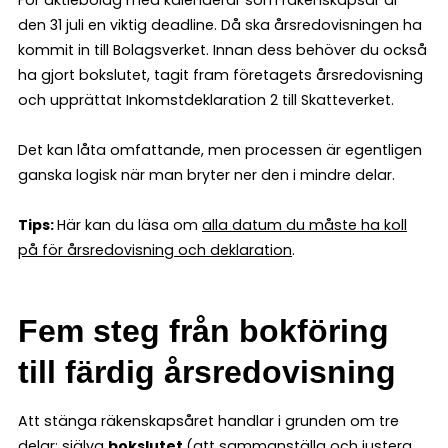
den 31 juli en viktig deadline. Då ska årsredovisningen ha
kommit in till Bolagsverket. Innan dess behöver du också
ha gjort bokslutet, tagit fram företagets årsredovisning
och upprättat Inkomstdeklaration 2 till Skatteverket.
Det kan låta omfattande, men processen är egentligen
ganska logisk när man bryter ner den i mindre delar.
Tips:
Här kan du läsa om
alla datum du måste ha koll
på för årsredovisning och deklaration
.
Fem steg från bokföring
till färdig årsredovisning
Att stänga räkenskapsåret handlar i grunden om tre
delar: själva
bokslutet
(att sammanställa och justera