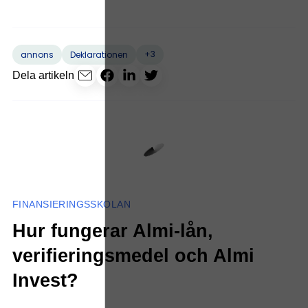
+3
annons
Deklarationen
Dela artikeln
FINANSIERINGSSKOLAN
Hur fungerar Almi-lån,
verifieringsmedel och Almi
Invest?