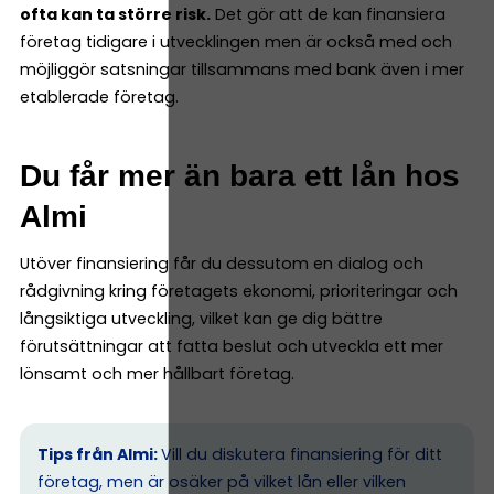
ofta kan ta större risk.
Det gör att de kan finansiera
företag tidigare i utvecklingen men är också med och
möjliggör satsningar tillsammans med bank även i mer
etablerade företag.
Du får mer än bara ett lån hos
Almi
Utöver finansiering får du dessutom en dialog och
rådgivning kring företagets ekonomi, prioriteringar och
långsiktiga utveckling, vilket kan ge dig bättre
förutsättningar att fatta beslut och utveckla ett mer
lönsamt och mer hållbart företag.
Tips från Almi:
Vill du diskutera finansiering för ditt
företag, men är osäker på vilket lån eller vilken