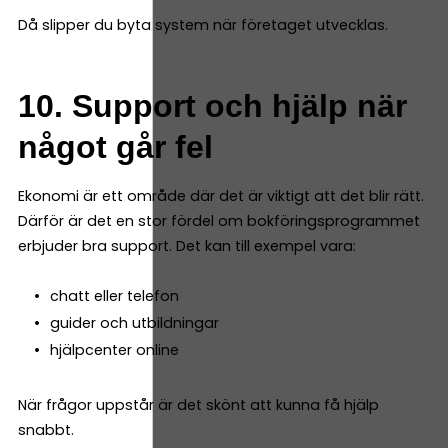
Då slipper du byta system när företaget utvecklas.
10. Support och hjälp när
något går fel
Ekonomi är ett område där det är viktigt att det blir rätt.
Därför är det en stor fördel om bokföringsprogrammet
erbjuder bra support. Det kan till exempel vara:
chatt eller telefon
guider och utbildningar
hjälpcenter online
När frågor uppstår är det skönt att kunna få hjälp
snabbt.