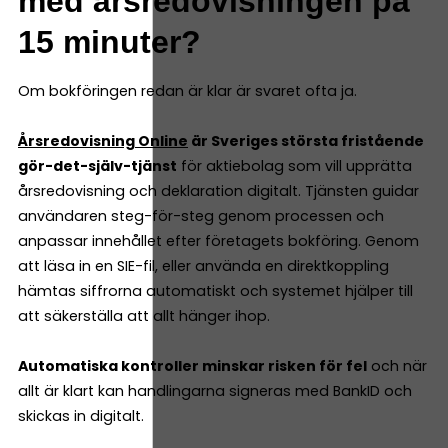
med årsredovisningen på
15 minuter?
Om bokföringen redan är klar är svaret ofta ja.
Årsredovisning Online
är Sveriges största fristående
gör-det-själv-tjänst
för aktiebolag som vill upprätta
årsredovisning och deklaration digitalt. Tjänsten guidar
användaren steg-för-steg genom processen och
anpassar innehållet efter företagets bokföring. Genom
att läsa in en SIE-fil, eller använda en direktkoppling
hämtas siffrorna automatiskt och systemet hjälper till
att säkerställa att allt hänger ihop.
Automatiska kontroller minskar risken för fel
och när
allt är klart kan handlingarna signeras med BankID och
skickas in digitalt.