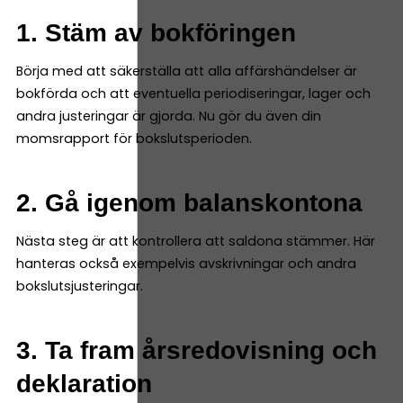
1. Stäm av bokföringen
Börja med att säkerställa att alla affärshändelser är
bokförda och att eventuella periodiseringar, lager och
andra justeringar är gjorda. Nu gör du även din
momsrapport för bokslutsperioden.
2. Gå igenom balanskontona
Nästa steg är att kontrollera att saldona stämmer. Här
hanteras också exempelvis avskrivningar och andra
bokslutsjusteringar.
3. Ta fram årsredovisning och
deklaration