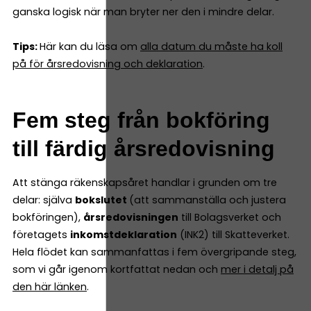
ganska logisk när man bryter ner den i mindre delar.
Tips:
Här kan du läsa om
alla datum du måste ha koll
på för årsredovisning och deklaration
.
Fem steg från bokföring
till färdig årsredovisning
Att stänga räkenskapsåret handlar i grunden om tre
delar: själva
bokslutet
(att sammanställa och justera
bokföringen),
årsredovisningen
till Bolagsverket och
företagets
inkomstdeklaration
(INK2) till Skatteverket.
Hela flödet kan sammanfattas i fem övergripande steg,
som vi går igenom kortfattat nedan och
mer i detalj på
den här länken
.