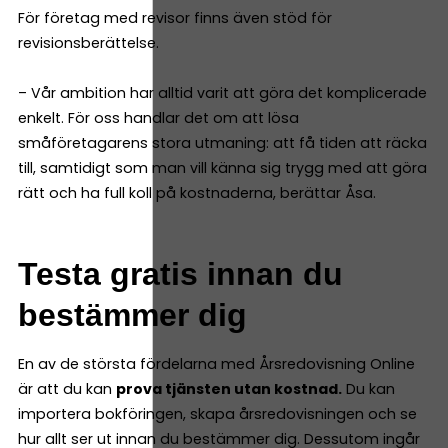
För företag med revisor finns även stöd för
revisionsberättelse.
– Vår ambition har alltid varit att göra det komplicerade
enkelt. För oss handlar det om att lösa
småföretagarens stora utmaning: att få tiden att räcka
till, samtidigt som man vill känna sig trygg med att göra
rätt och ha full koll på kostnaderna, berättar Åsa.
Testa gratis innan du
bestämmer dig
En av de största fördelarna med Årsredovisning Online
är att du kan
prova tjänsten utan kostnad.
Du kan
importera bokföringen, skapa årsredovisningen och se
hur allt ser ut innan du bestämmer dig. Dessutom ingår