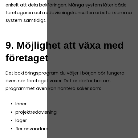
enkelt att dela bokföringen. Många system låter både
företagaren och redovisningskonsulten arbeta i samma
system samtidigt.
9. Möjlighet att växa med
företaget
Det bokföringsprogram du väljer i början bör fungera
även när företaget växer. Det är därför bra om
programmet även kan hantera saker som:
löner
projektredovisning
lager
fler användare