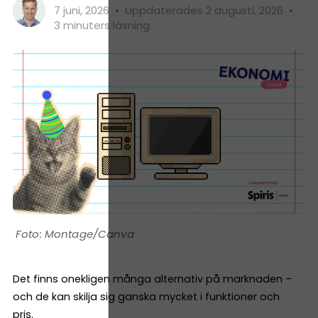
7 juni, 2026
•
Uppdaterades 2 augusti, 2026
•
3 minuters läsning
Montage/Canva
Det finns onekligen många alternativ på marknaden –
och de kan skilja sig ganska mycket i funktioner och
pris.