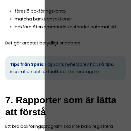
föreslå bokföringskonto
matcha banktransaktioner
bokföra återkommande kostnader automatiskt
Det gör arbetet betydligt snabbare.
Tips från Spiris:
Följ Spiris nyhetsbrev här.
Få tips,
inspiration och aktualiteter för företagare.
7. Rapporter som är lätta
att förstå
Ett bra bokföringsprogram ska inte bara registrera