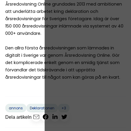
Årsredovisning Online grundades 2013 med ambitionen
att underlätta arbetet kring deklaration och
årsredovisningar för Sveriges företagare. Idag är över
150 000 årsredovisningar inlämnade via systemet av 40
000+ användare.
Den allra första årsredovisningen som lämnades in
digitalt i Sverige var genom Årsredovisning Online. Gör
det komplicerade enkelt genom en smidig tjänst som
förvandlar det tidskrävande i att upprätta
årsredovisningar till något som kan göras på en kvart.
+3
annons
Deklarationen
Dela artikeln