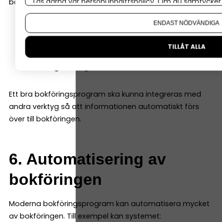
Läs gärna vår
personuppgiftspolicy
. Om du samtycker t
bokföringsprogrammet, till exempel:
Om du vill ändra ditt val i efterhand hittar du den möjl
ENDAST NÖDVÄNDIGA
e-handelssystem
kassasystem
TILLÅT ALLA
CRM-system
betalningslösningar
Ett bra bokföringsprogram ska kunna integreras med
andra verktyg så att informationen automatiskt förs
över till bokföringen.
6. Automatisering av
bokföringen
Moderna bokföringsprogram kan automatisera mycket
av bokföringen. Till exempel kan systemet: