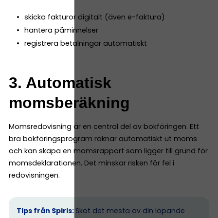
skicka fakturor digitalt (även e-faktura)
hantera påminnelser
registrera betalningar automatiskt
3. Automatisk
momsberäkning
Momsredovisning är en central del av bokföringen. Ett
bra bokföringsprogram räknar automatiskt ut moms
och kan skapa en momsrapport som ligger till grund för
momsdeklarationen. Det minskar risken för fel i
redovisningen.
Tips från Spiris:
Sköt det mesta av din löpande