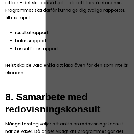
siffror – det ska också hjälpa dig att förstå ekonomin.
Programmet ska därför kunna ge dig tydliga rapporter,
till exempel:
resultatrapport
balansrapport
kassaflödesrapport
Helst ska de vara enkla att läsa även för den som inte är
ekonom.
8. Samarbete med
redovisningskonsult
Många företag väljer att anlita en redovisningskonsult
när de växer. Då är det viktigt att programmet gör det