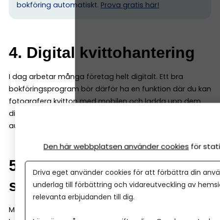
bokföring automatiskt.
Prova gratis här!
4. Digital kvittohantering
I dag arbetar många företag helt digitalt. Ett bra
bokföringsprogram bör därför ha en funktion där du kan
fotografera kvitton med mobilen och ladda upp dem
direkt i systemet. Det gör att underlagen sparas
automatiskt och blir lätta att hitta.
Den här webbplatsen använder cookies
för sta
5. Integrationer med andra
Driva eget använder cookies för att förbättra din anvä
system
underlag till förbättring och vidareutveckling av hems
relevanta erbjudanden till dig.
Många företag använder fler system än bara