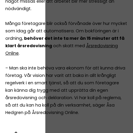
något missas eller att arbetet blir mer stressigt än
nödvändigt.
Många företagare blir också förvånade över hur mycket
som idag går att automatisera. Om bokföringen är i
ordning,
behöver det inte ta mer än 15 minuter att få
klart årsredovisning
och skatt med
Årsredovisning
Online
.
– Man ska inte behöva vara ekonom för att kunna driva
företag. Vår vision har varit att baka in allt krångligt
regelverk i en smart tjänst, så att du som företagare
kan känna dig trygg med att upprätta din egen
årsredovisning och deklaration. Vi har koll på reglerna,
så att du kan ha koll på din verksamhet, säger Åsa
Hedgren på Årsredovisning Online.