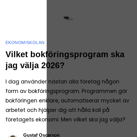
EKONOMISKOLAN
Vilket bokföringsprogram ska
jag välja 2026?
I dag använder nästan alla företag någon
form av bokföringsprogram. Programmen gör
bokföringen enklare, automatiserar mycket av
arbetet och hjälper dig att hålla koll på
företagets ekonomi. Men vilket ska jag välja?
Gustaf Oscarson