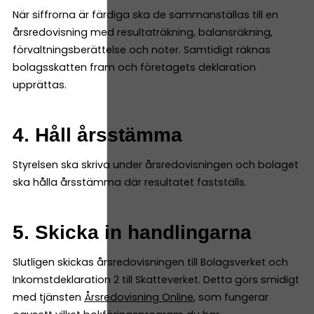
När siffrorna är färdiga ska de sammanställas till en
årsredovisning med resultaträkning, balansräkning,
förvaltningsberättelse och noter. Samtidigt räknas
bolagsskatten fram och företagets deklaration
upprättas.
4. Håll årsstämma
Styrelsen ska skriva under årsredovisningen och bolaget
ska hålla årsstämma där resultatet fastställs.
5. Skicka in handlingarna
Slutligen skickas årsredovisningen till Bolagsverket och
Inkomstdeklaration 2 till Skatteverket. Detta görs smidigt
med tjänsten
Årsredovisning Online
, som fungerar