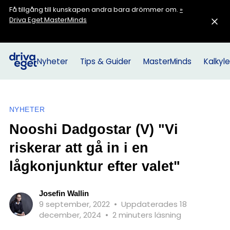
Få tillgång till kunskapen andra bara drömmer om.
»
Driva Eget MasterMinds
Nyheter
Tips & Guider
MasterMinds
Kalkyle
NYHETER
Nooshi Dadgostar (V) "Vi
riskerar att gå in i en
lågkonjunktur efter valet"
Josefin Wallin
9 september, 2022
•
Uppdaterades 18
december, 2024
•
2 minuters läsning