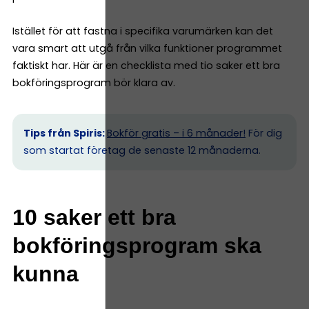
Istället för att fastna i specifika varumärken kan det
vara smart att utgå från vilka funktioner programmet
faktiskt har. Här är en checklista med tio saker ett bra
bokföringsprogram bör klara av.
Tips från Spiris:
Bokför gratis – i 6 månader!
För dig
som startat företag de senaste 12 månaderna.
10 saker ett bra
bokföringsprogram ska
kunna