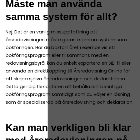
Måste man använda
samma system för allt?
Nej. Det är en vanlig missuppfattning att
årsredovisningen måste göras i samma system som
bokföringen. Har du bokfört året i exempelvis ett
bokföringsprogram eller tillsammans med en
redovisningsbyrå, kan du enkelt exportera en SIE-fil eller
använda en direktkoppling till Årsredovisning Online för
att skapa själva årsredovisningen och deklarationen.
Detta ger dig flexibiliteten att behålla ditt befintliga
bokföringsprogram samtidigt som du väljer en lösning
som är specialiserad på årsredovisning och deklaration.
Kan man verkligen bli klar