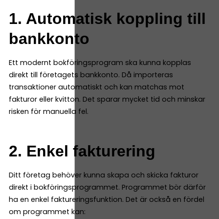
1. Automatisk koppling till
bankkonto
Ett modernt bokföringsprogram ska kunna kopplas
direkt till företagets bankkonto. Då importeras
transaktioner automatiskt och kan matchas mot
fakturor eller kvitton. Det sparar mycket tid och minskar
risken för manuella fel.
2. Enkel fakturering
Ditt företag behöver kunna skapa och skicka fakturor
direkt i bokföringsprogrammet. Programmet bör därför
ha en enkel faktureringsfunktion. Det är också en fördel
om programmet kan: