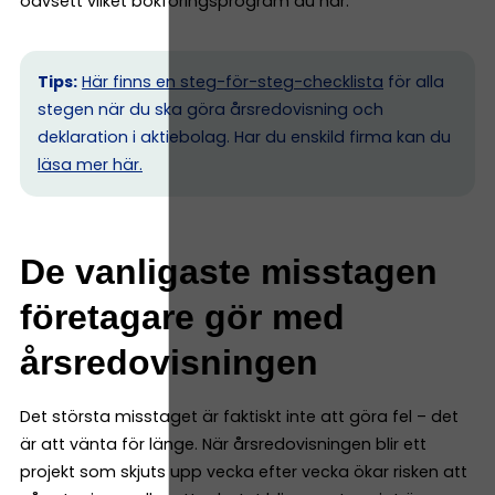
oavsett vilket bokföringsprogram du har.
Tips:
Här finns en steg-för-steg-checklista
för alla
stegen när du ska göra årsredovisning och
deklaration i aktiebolag. Har du enskild firma kan du
l
äsa mer här.
De vanligaste misstagen
företagare gör med
årsredovisningen
Det största misstaget är faktiskt inte att göra fel – det
är att vänta för länge. När årsredovisningen blir ett
projekt som skjuts upp vecka efter vecka ökar risken att