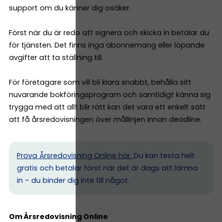
support om du känner dig osäker.
Först när du är redo att signera och skicka in betalar du
för tjänsten. Det finns inga abonnemang eller löpande
avgifter att ta ställning till.
För företagare som vill bli klara snabbt, behålla sitt
nuvarande bokföringsprogram och samtidigt känna sig
trygga med att allt blir rätt kan det vara ett enkelt sätt
att få årsredovisningen över mållinjen innan deadline.
Prova Årsredovisning Online här.
Du kan testa helt
gratis och betalar först när det är dags att lämna
in – du binder dig inte till något.
Om Årsredovisning Online