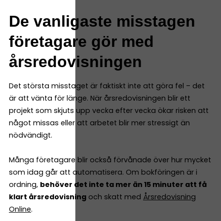
De vanligaste misstagen
företagare gör med
årsredovisningen
Det största misstaget är faktiskt inte att göra fel – det
är att vänta för länge. När årsredovisningen blir ett
projekt som skjuts upp vecka efter vecka ökar risken att
något missas eller att arbetet blir mer stressigt än
nödvändigt.
Många företagare blir också förvånade över hur mycket
som idag går att automatisera. Om bokföringen är i
ordning,
behöver det inte ta mer än 15 minuter att få
klart årsredovisning
och skatt med
Årsredovisning
Online
.