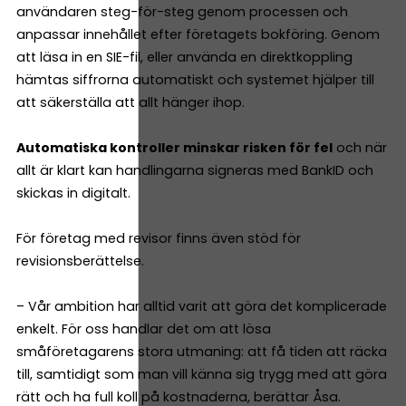
användaren steg-för-steg genom processen och
anpassar innehållet efter företagets bokföring. Genom
att läsa in en SIE-fil, eller använda en direktkoppling
hämtas siffrorna automatiskt och systemet hjälper till
att säkerställa att allt hänger ihop.
Automatiska kontroller minskar risken för fel
och när
allt är klart kan handlingarna signeras med BankID och
skickas in digitalt.
För företag med revisor finns även stöd för
revisionsberättelse.
– Vår ambition har alltid varit att göra det komplicerade
enkelt. För oss handlar det om att lösa
småföretagarens stora utmaning: att få tiden att räcka
till, samtidigt som man vill känna sig trygg med att göra
rätt och ha full koll på kostnaderna, berättar Åsa.