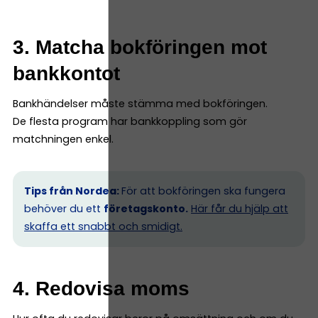
3. Matcha bokföringen mot
bankkontot
Bankhändelser måste stämma med bokföringen.
De flesta program har bankkoppling som gör
matchningen enkel.
Tips från Nordea:
För att bokföringen ska fungera
behöver du ett
företagskonto.
Här får du hjälp att
skaffa ett snabbt och smidigt.
4. Redovisa moms