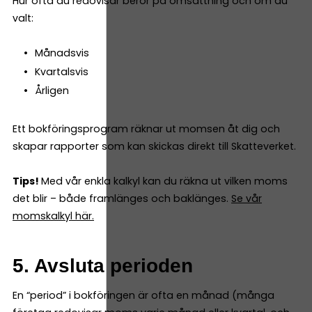
Hur ofta du redovisar beror på omsättning och om du
valt:
Månadsvis
Kvartalsvis
Årligen
Ett bokföringsprogram räknar ut momsen åt dig och
skapar rapporter som kan skickas direkt till Skatteverket.
Tips!
Med vår enkla kalkyl kan du räkna ut vilken moms
det blir – både framlänges och baklänges.
Se vår
momskalkyl här.
5. Avsluta perioden
En “period” i bokföringen är ofta en månad (många