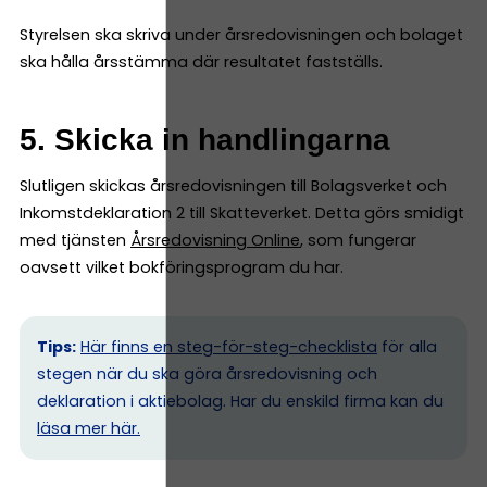
Styrelsen ska skriva under årsredovisningen och bolaget
ska hålla årsstämma där resultatet fastställs.
5. Skicka in handlingarna
Slutligen skickas årsredovisningen till Bolagsverket och
Inkomstdeklaration 2 till Skatteverket. Detta görs smidigt
med tjänsten
Årsredovisning Online
, som fungerar
oavsett vilket bokföringsprogram du har.
Tips:
Här finns en steg-för-steg-checklista
för alla
stegen när du ska göra årsredovisning och
deklaration i aktiebolag. Har du enskild firma kan du
l
äsa mer här.