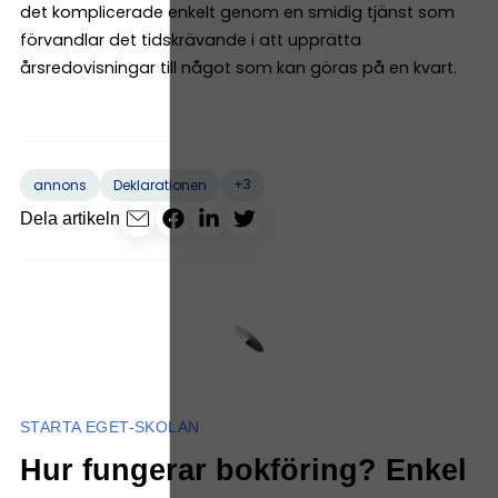
det komplicerade enkelt genom en smidig tjänst som
förvandlar det tidskrävande i att upprätta
årsredovisningar till något som kan göras på en kvart.
+3
annons
Deklarationen
Dela artikeln
STARTA EGET-SKOLAN
Hur fungerar bokföring? Enkel