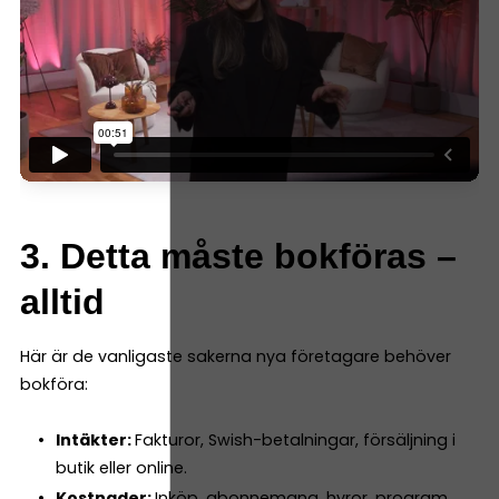
3. Detta måste bokföras –
alltid
Här är de vanligaste sakerna nya företagare behöver
bokföra:
Intäkter:
Fakturor, Swish-betalningar, försäljning i
butik eller online.
Kostnader:
Inköp, abonnemang, hyror, program.