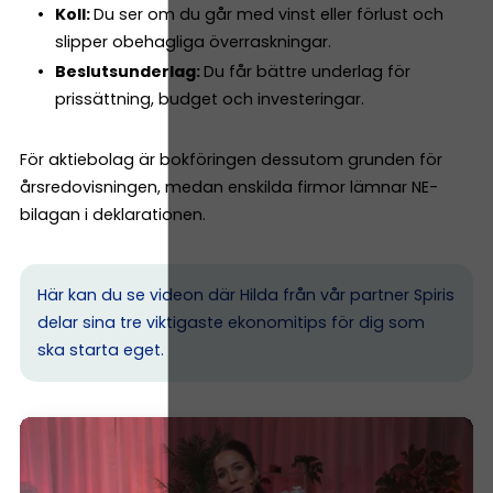
Koll:
Du ser om du går med vinst eller förlust och
slipper obehagliga överraskningar.
Beslutsunderlag:
Du får bättre underlag för
prissättning, budget och investeringar.
För aktiebolag är bokföringen dessutom grunden för
årsredovisningen, medan enskilda firmor lämnar NE-
bilagan i deklarationen.
Här kan du se videon där Hilda från vår partner Spiris
delar sina tre viktigaste ekonomitips för dig som
ska starta eget.