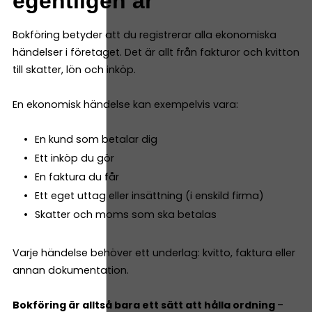
egentligen är
Bokföring betyder att du registrerar alla ekonomiska
händelser i företaget. Det är allt från fakturor och kvitton
till skatter, lön och inköp.
En ekonomisk händelse kan exempelvis vara:
En kund som betalar dig
Ett inköp du gör
En faktura du får
Ett eget uttag eller insättning (i enskild firma)
Skatter och moms som ska betalas
Varje händelse behöver ett underlag: kvitto, faktura eller
annan dokumentation.
Bokföring är alltså bara ett sätt att hålla ordning
–