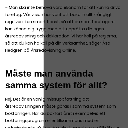
– Man ska inte behöva vara ekonom för att kunna driva
företag. Vår vision har varit att baka in allt krångligt
regelverk i en smart tjänst, så att du som företagare
kan känna dig trygg med att upprätta din egen
årsredovisning och deklaration. Vi har koll på reglerna,
så att du kan ha koll på din verksamhet, säger Åsa
Hedgren på Årsredovisning Online.
Måste man använda
samma system för allt?
Nej. Det är en vanlig missuppfattning att
årsredovisningen måste göras i samma system som
bokföringen. Har du bokfört året i exempelvis ett
bokföringsprogram eller tillsammans med en
redovisningsbyrå, kan du enkelt exportera en SIE-fil eller