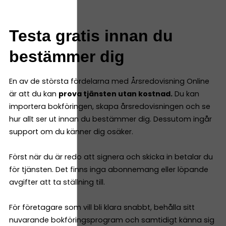
Testa gratis innan du
bestämmer dig
En av de största fördelarna med Årsredovisning Online
är att du kan
prova tjänsten utan kostnad.
Du kan
importera bokföringen, skapa årsredovisningen och se
hur allt ser ut innan du bestämmer dig. Dessutom ingår
support om du känner dig osäker.
Först när du är redo att signera och skicka in betalar du
för tjänsten. Det finns inga abonnemang eller löpande
avgifter att ta ställning till.
För företagare som vill bli klara snabbt, behålla sitt
nuvarande bokföringsprogram och samtidigt känna sig