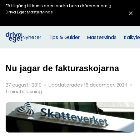
Få tillgång till kunskapen andra bara drömmer om.
»
Driva Eget MasterMinds
Nyheter
Tips & Guider
MasterMinds
Kalkyle
Nu jagar de fakturaskojarna
27 augusti, 2010
•
Uppdaterades 18 december, 2024
•
1 minuts läsning