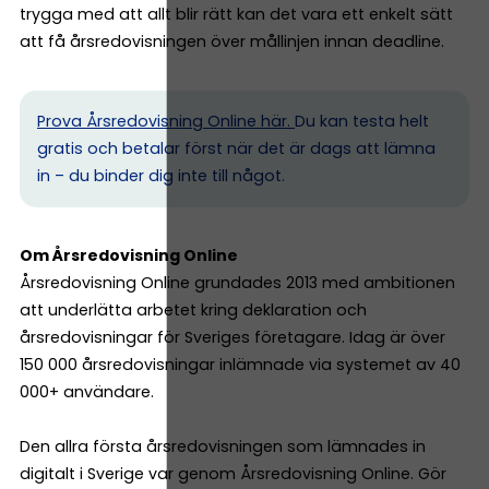
trygga med att allt blir rätt kan det vara ett enkelt sätt
att få årsredovisningen över mållinjen innan deadline.
Prova Årsredovisning Online här.
Du kan testa helt
gratis och betalar först när det är dags att lämna
in – du binder dig inte till något.
Om Årsredovisning Online
Årsredovisning Online grundades 2013 med ambitionen
att underlätta arbetet kring deklaration och
årsredovisningar för Sveriges företagare. Idag är över
150 000 årsredovisningar inlämnade via systemet av 40
000+ användare.
Den allra första årsredovisningen som lämnades in
digitalt i Sverige var genom Årsredovisning Online. Gör