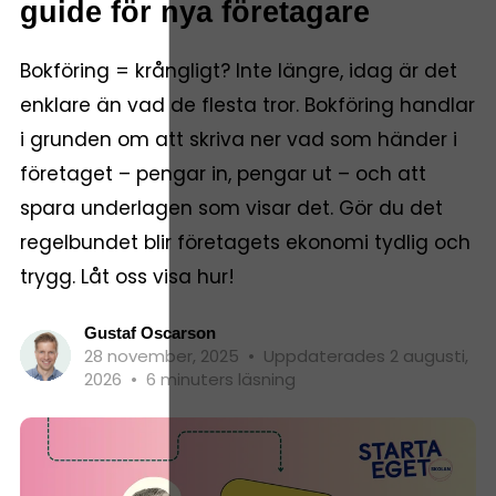
guide för nya företagare
Bokföring = krångligt? Inte längre, idag är det
enklare än vad de flesta tror. Bokföring handlar
i grunden om att skriva ner vad som händer i
företaget – pengar in, pengar ut – och att
spara underlagen som visar det. Gör du det
regelbundet blir företagets ekonomi tydlig och
trygg. Låt oss visa hur!
Gustaf Oscarson
28 november, 2025
•
Uppdaterades 2 augusti,
2026
•
6 minuters läsning