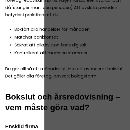
företag redovisar moms varje månad eller kvartal, och
då 'stänger man' den perioden) Att avsluta perioden
betyder i praktiken att du:
Bokfört alla händelser för månaden
Matchat bankkontot
Säkrat att alla kvitton finns digitalt
Kontrollerat att momsen stämmer
Du gör alltså ett månadsslut, inte ett avancerat bokslut.
Det gäller alla företag, oavsett bolagsform.
Bokslut och årsredovisning –
vem måste göra vad?
Enskild firma