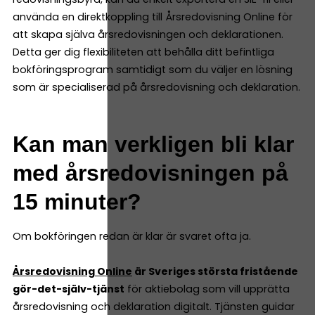
använda en direktkoppling till Årsredovisning Online för
att skapa själva årsredovisningen och deklarationen.
Detta ger dig flexibiliteten att behålla ditt befintliga
bokföringsprogram samtidigt som du väljer en lösning
som är specialiserad på årsredovisning och deklaration.
Kan man verkligen bli klar
med årsredovisningen på
15 minuter?
Om bokföringen redan är klar är svaret ofta ja.
Årsredovisning Online
är Sveriges största fristående
gör-det-själv-tjänst
för aktiebolag som vill upprätta
årsredovisning och deklaration digitalt. Tjänsten guidar