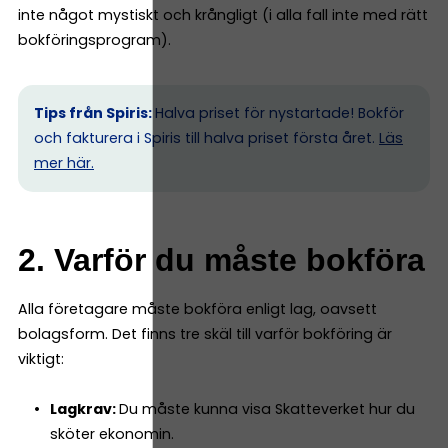
inte något mystiskt och krångligt (i alla fall inte med rätt
bokföringsprogram).
Tips från Spiris:
Halva priset för nystartade! Bokför
och fakturera i Spiris till halva priset första året.
Läs
mer här.
2. Varför du måste bokföra
Alla företagare måste bokföra enligt lag, oavsett
bolagsform. Det finns tre skäl till varför bokföring är
viktigt:
Lagkrav:
Du måste kunna visa Skatteverket hur du
sköter ekonomin.