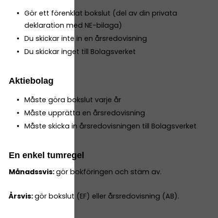
Gör ett förenklat bokslut (del av din privata
deklaration med NE-bilaga)
Du skickar inte in en årsredovisning
Du skickar inget till Bolagsverket
Aktiebolag
Måste göra bokslut varje år
Måste upprätta en årsredovisning
Måste skicka in årsredovisningen till Bolagsverket
En enkel tumregel
Månadssvis:
gör bokföringen och stäm av.
Årsvis:
gör bokslut (EF) eller årsredovisning (AB).