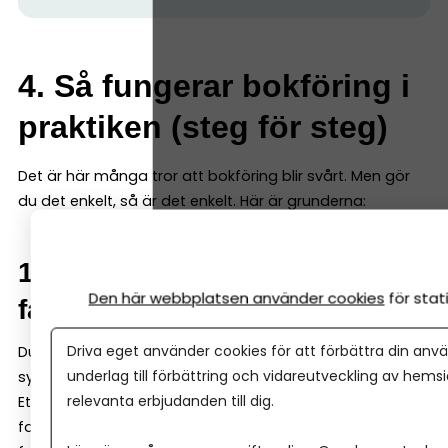
4. Så fungerar bokföring i
praktiken (steg för steg)
Det är här många tror att bokföring blir svårt. Men gör
du det enkelt, så är det enkelt. Här är grunderna:
1. Samla alla kvitton och
Den här webbplatsen använder cookies
för sta
fakturor digitalt
Driva eget använder cookies för att förbättra din anvä
Du ska inte spara kvitton och fakturor löst – de ska in i
underlag till förbättring och vidareutveckling av hems
systemet.
relevanta erbjudanden till dig.
Ett bra bokföringsprogram kan både ta emot digitala
fakturor och enkelt scanna in kvitton och fysiska