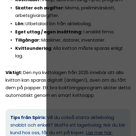
Skatter och avgifter:
Moms, preliminärskatt,
arbetsgivaravgifter.
Lön:
Utbetalad lön från aktiebolag.
Eget uttag / egen insättning:
I enskild firma.
Tillgångar:
Maskiner, datorer, inventarier.
Kvittounderlag:
Alla kvitton måste sparas enligt
lag.
Viktigt:
Den nya kvittolagen från 2025 innebär att alla
kvitton kan sparas digitalt (äntligen!), även om du fått
dem på papper. Ett bra bokföringsprogram sköter detta
automatiskt genom en smart kvittoapp.
Tips från Spiris:
Vill du också starta aktiebolag
snabbt och enkelt? Skaffa ett lagerbolag. När du blir
kund hos oss, får du ett på köpet.
Läs mer här.