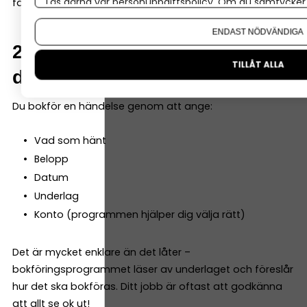
Läs gärna vår
personuppgiftspolicy
. Om du samtycker t
fakturor – så att du samlar allt i programmet direkt.
Om du vill ändra ditt val i efterhand hittar du den möjl
ENDAST NÖDVÄNDIGA
2. Registrera varje händelse i
TILLÅT ALLA
ditt bokföringsprogram
Du bokför en händelse genom att ange:
Vad som hänt
Belopp
Datum
Underlag
Konto (programmen hjälper dig välja rätt)
Det är mycket enklare än det låter –
bokföringsprogrammet läser av underlaget och föreslår
hur det ska bokföras. Ditt jobb är oftast att godkänna
att allt se ok ut!