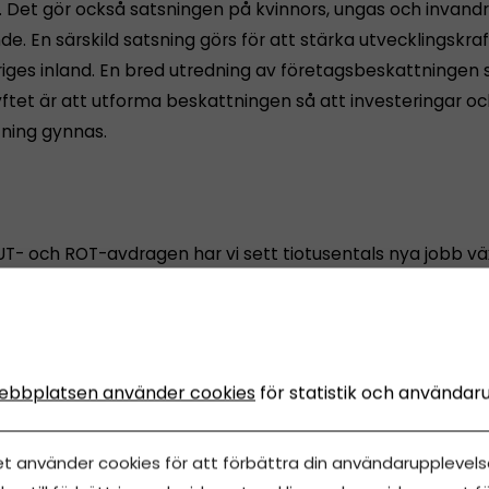
r. Det gör också satsningen på kvinnors, ungas och invand
e. En särskild satsning görs för att stärka utvecklingskraf
riges inland. En bred utredning av företagsbeskattningen 
yftet är att utforma beskattningen så att investeringar o
tning gynnas.
- och ROT-avdragen har vi sett tiotusentals nya jobb vä
t svarta tjänster bli vita, till fördel för både löntagare och 
ssa jobb ska få vara kvar. Om offentliga finanser och ekon
 halveras momsen på restaurang- och cateringtjänster. De
 kostnader som i sin tur öppnar för nyanställningar och ny
ebbplatsen använder cookies
för statistik och användar
et använder cookies för att förbättra din användarupplevelse