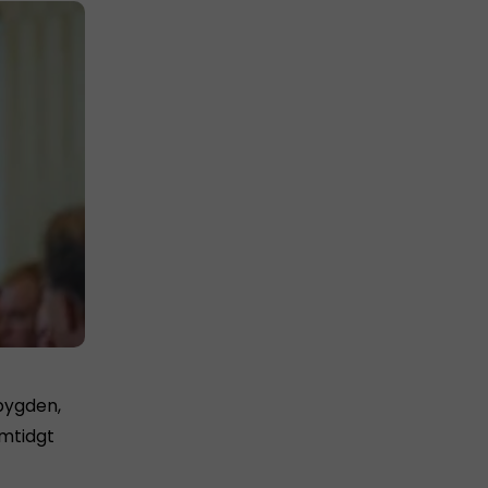
bygden,
mtidgt