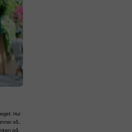
 eget. Hur
känner så…
tanken på