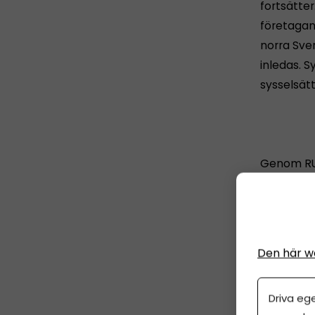
fortsätte
företagand
norra Sve
inledas. S
sysselsät
Genom RUT
Vi har set
stort. De
tillåter,
för sänkta
Den här w
Driva eg