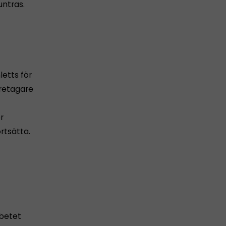
ntras.
etts för
öretagare
r
rtsätta.
rbetet