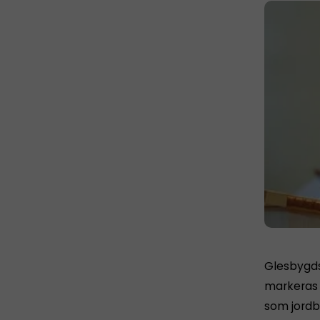
Glesbygds
markeras 
som jordb