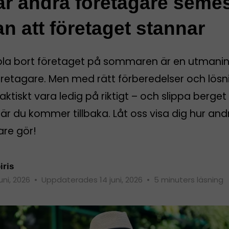
ar andra företagare seme
an att företaget stannar
pla bort företaget på sommaren är en utmanin
öretagare. Men med rätt förberedelser och lösn
aktiskt vara ledig på riktigt – och slippa berget
r du kommer tillbaka. Låt oss visa dig hur and
are gör!
iris
juni, 2026
•
Uppdaterades 14 juni, 2026
•
5 minuters läsning