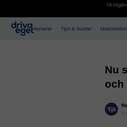
Få tillg
Nyheter
Tips & Guider
MasterMin
Nu s
och 
Re
5 