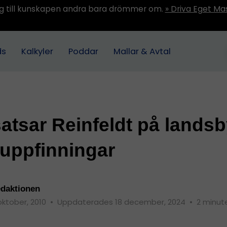
ång till kunskapen andra bara drömmer om.
» Driva Eget Ma
ds
Kalkyler
Poddar
Mallar & Avtal
atsar Reinfeldt på lands
uppfinningar
daktionen
oktober, 2010
•
Uppdaterades 18 december, 2024
•
2 minute