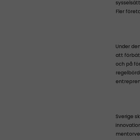
sysselsät
Fler föret
Under den
att förbät
och på fö
regelbörd
entrepren
Sverige sk
innovation
mentorver