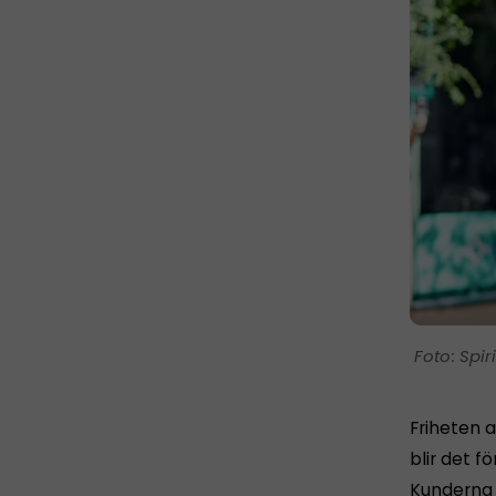
Spir
Friheten a
blir det fö
Kunderna h