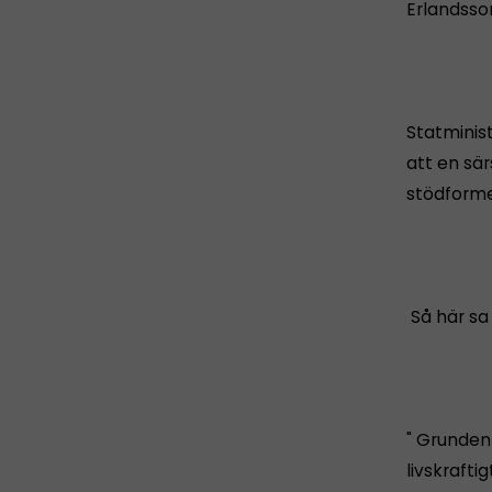
Erlandsso
Statminist
att en sä
stödforme
Så här sa 
" Grunden 
livskrafti