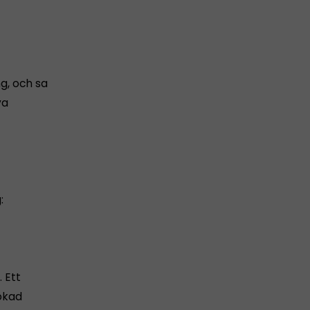
ng, och sa
ya
:
. Ett
 ökad