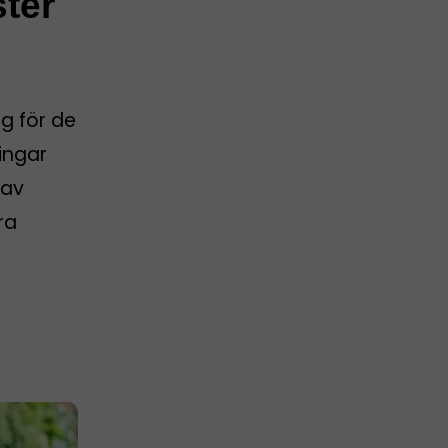
ster
g för de
ingar
 av
ra