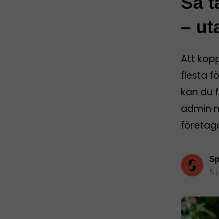
Så t
– ut
Att kop
flesta f
kan du f
admin nä
företag
Sp
5 