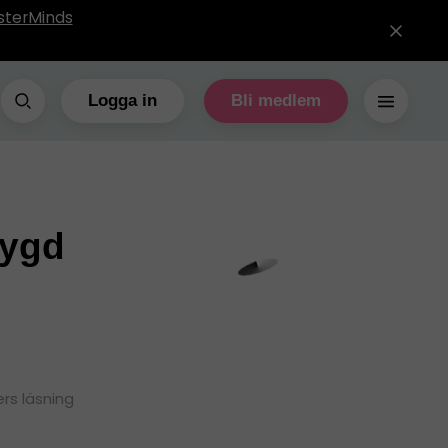
sterMinds
Logga in
Bli medlem
bygd
rs läsning