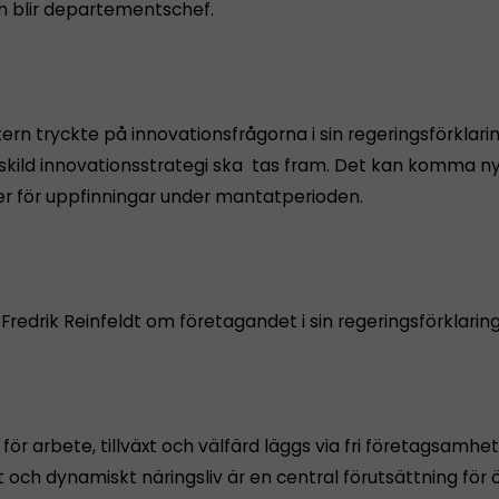
n blir departementschef.
ern tryckte på innovationsfrågorna i sin regeringsförklari
rskild innovationsstrategi ska tas fram. Det kan komma n
r för uppfinningar under mantatperioden.
Fredrik Reinfeldt om företagandet i sin regeringsförklaring
för arbete, tillväxt och välfärd läggs via fri företagsamhet
gt och dynamiskt näringsliv är en central förutsättning för