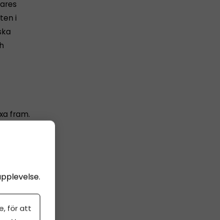
rares
ten i
ska
ch
xa fram.
samhället i
omin
t öppnar
a jobb."
upplevelse.
, för att