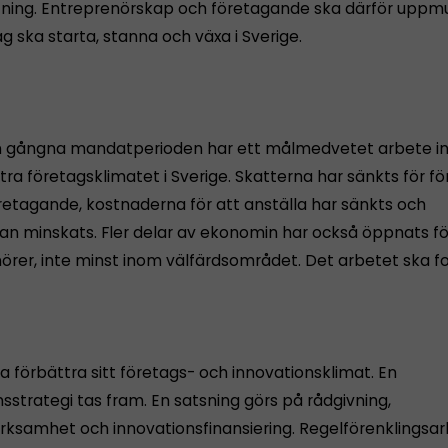
tning. Entreprenörskap och företagande ska därför uppmu
ag ska starta, stanna och växa i Sverige.
 gångna mandatperioden har ett målmedvetet arbete inl
tra företagsklimatet i Sverige. Skatterna har sänkts för f
retagande, kostnaderna för att anställa har sänkts och
an minskats. Fler delar av ekonomin har också öppnats fö
örer, inte minst inom välfärdsområdet. Det arbetet ska fo
a förbättra sitt företags- och innovationsklimat. En
sstrategi tas fram. En satsning görs på rådgivning,
ksamhet och innovationsfinansiering. Regelförenklingsa