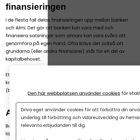
finansieringen
I de flesta fall delas finansieringen upp mellan banken
och Almi. Det gör att banken kan vara med och
finansiera satsningar som annars kan vara svåra att
genomföra på egen hand. Ofta krävs det också att
grundarna (eller andra finansiärer) står för en del av
kapitalbehovet.
Ett vanligt exempel är att Almi kan stå för 50 % av
kapitalbehovet om grundarna står för resterande 50 %
(banken måste således inte vara med).
Den här webbplatsen använder cookies
för sta
Driva eget använder cookies för att förbättra din anvä
Affärsidén väger tungt
underlag till förbättring och vidareutveckling av hems
relevanta erbjudanden till dig.
Banker tittar ofta mycket på historiska siffror. Almi
lägger däremot ofta lika stor vikt vid företagets