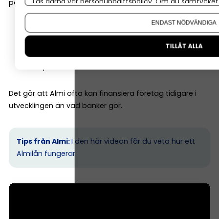
Läs gärna vår
personuppgiftspolicy
. Om du samtycker t
potential. De tittar till exempel på:
Om du vill ändra ditt val i efterhand hittar du den möjl
ENDAST NÖDVÄNDIGA
affärsmodell
marknad
TILLÅT ALLA
tillväxtmöjligheter
entreprenörens erfarenhet
Det gör att Almi ofta kan finansiera företag tidigare i
utvecklingen än vad banker gör.
Tips från Almi:
I den här videon får du veta hur ett
Almilån fungerar.