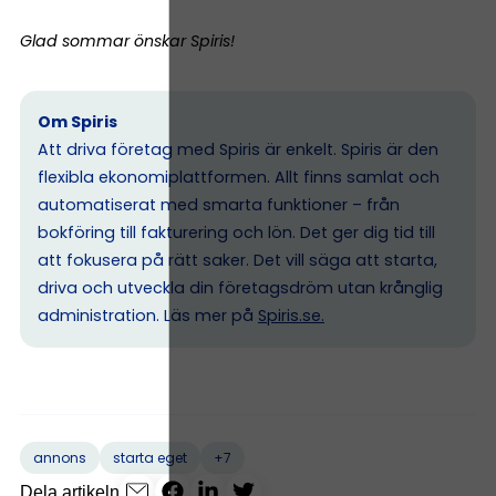
Glad sommar önskar Spiris!
Om Spiris
Att driva företag med Spiris är enkelt. Spiris är den
flexibla ekonomiplattformen. Allt finns samlat och
automatiserat med smarta funktioner – från
bokföring till fakturering och lön. Det ger dig tid till
att fokusera på rätt saker. Det vill säga att starta,
driva och utveckla din företagsdröm utan krånglig
administration. Läs mer på
Spiris.se
.
+7
annons
starta eget
Dela artikeln