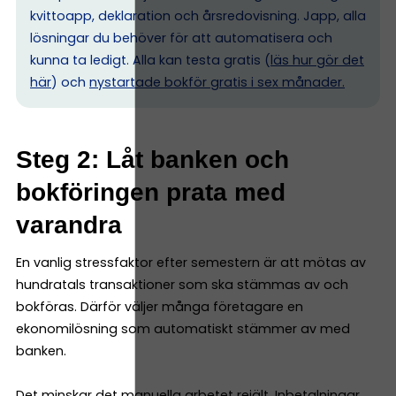
kvittoapp, deklaration och årsredovisning. Japp, alla
lösningar du behöver för att automatisera och
kunna ta ledigt. Alla kan testa gratis (
läs hur gör det
här
) och
nystartade bokför gratis i sex månader.
Steg 2: Låt banken och
bokföringen prata med
varandra
En vanlig stressfaktor efter semestern är att mötas av
hundratals transaktioner som ska stämmas av och
bokföras. Därför väljer många företagare en
ekonomilösning som automatiskt stämmer av med
banken.
Det minskar det manuella arbetet rejält. Inbetalningar