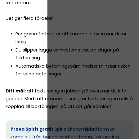
rätt datum.
Det ger flera fördelar:
Pengarna fortsätter att komma in även när du är
ledig.
Du slipper lägga semesterns vackra dagar på
fakturering.
Automatiska betalningspåminnelser minskar risken
för sena betalningar.
Ditt mål:
att faktureringen jobbar på även när du inte
gör det. Med rätt ekonomilösning är faktureringen också
kopplad till bokföringen, så att allt går sömlöst!
Prova Spiris gratis
Spiris ekonomiplattform är
komplett från början med bokföring, fakturering,