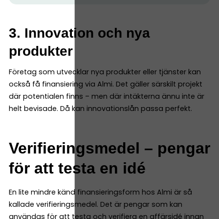
3. Innovation och nya
produkter
Företag som utvecklar nya produkter eller tjänster kan
också få finansiering via Almi. Det gäller särskilt projekt
där potentialen finns – men där intäkterna ännu inte är
helt bevisade. Då kan innovationslån passa perfekt.
Verifieringsmedel – pengar
för att testa en idé
En lite mindre känd finansieringsform hos Almi är så
kallade verifieringsmedel. Det är pengar som kan
användas för att testa och verifiera en affärsidé innan