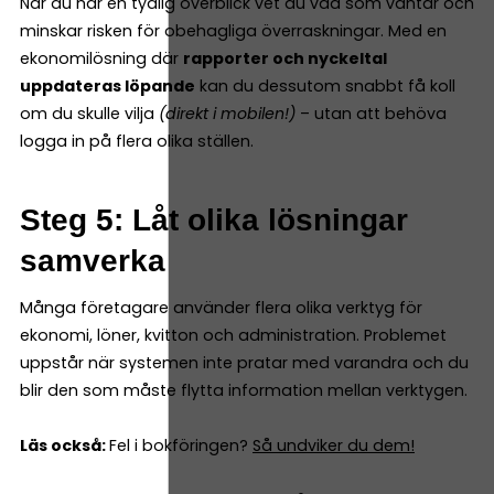
När du har en tydlig överblick vet du vad som väntar och
minskar risken för obehagliga överraskningar. Med en
ekonomilösning där
rapporter och nyckeltal
uppdateras löpande
kan du dessutom snabbt få koll
om du skulle vilja
(direkt i mobilen!)
– utan att behöva
logga in på flera olika ställen.
Steg 5: Låt olika lösningar
samverka
Många företagare använder flera olika verktyg för
ekonomi, löner, kvitton och administration. Problemet
uppstår när systemen inte pratar med varandra och du
blir den som måste flytta information mellan verktygen.
Läs också:
Fel i bokföringen?
Så undviker du dem!