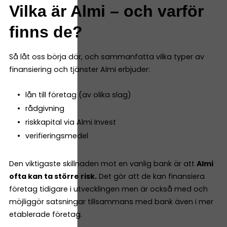
Vilka är Almi – och varför
finns de?
Så låt oss börja där, och sammanfatta vilka typer av
finansiering och tjänster Almi erbjuder:
lån till företag (av olika slag)
rådgivning
riskkapital via Almi Invest
verifieringsmedel
Den viktigaste skillnaden mot en vanlig bank är att
Almi
ofta kan ta större risk.
Det gör att de kan finansiera
företag tidigare i utvecklingen men är också med och
möjliggör satsningar tillsammans med bank även i mer
etablerade företag.