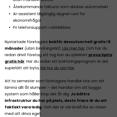
Återkommande fakturor som skickas automatiskt
AI-assistent tillgänglig dygnet runt för
ekonomifrågor
Fri telefonsupport i världsklass
Nystartade företagare
bokför dessutom helt gratis i 6
månader
(utan bindningstid)
.
Läs mer här.
Och har du
redan drivit företag ett tag kan du självklart
prova Spiris
gratis här
. Har du redan ett bokföringsprogram är det
superlätt att byta,
läs hur du gör här.
Att ta semester som företagare handlar inte om att
lämna allt åt slumpen – det handlar om att bygga
system som håller ihop det åt dig.
Ju bättre
infrastruktur du har på plats, desto friare är du att
faktiskt vara ledig.
Och det är väl ändå lite av vitsen
med att driva eget.