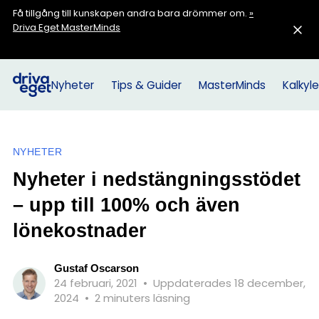
Få tillgång till kunskapen andra bara drömmer om.
»
Driva Eget MasterMinds
Nyheter
Tips & Guider
MasterMinds
Kalkyle
NYHETER
Nyheter i nedstängningsstödet
– upp till 100% och även
lönekostnader
Gustaf Oscarson
24 februari, 2021
•
Uppdaterades 18 december,
2024
•
2 minuters läsning