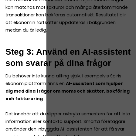
kan matchas mot fakturor och många återkommande
transaktioner kan bokföras automatiskt. Resultatet blir
att ekonomin fortsätter uppdateras i bakgrunden
medan du är ledig.
Steg 3: Använd en AI-assistent
som svarar på dina frågor
Du behöver inte kunna allting själv. I exempelvis Spiris
ekonomiplattform finns en
AI-assistent som hjälper
dig med dina frågor om moms och skatter, bokföring
och fakturering
Det innebär att du slipper avbryta semestern för att leta
information eller kontakta support. Smarta företagare
använder den inbyggda AI-assistenten för att få svar