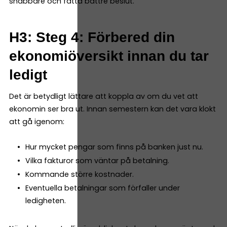
snabbare och fatta bättre beslut.
H3: Steg 4: Förbered din
ekonomiöversikt innan du tar
ledigt
Det är betydligt lättare att koppla av om du vet att
ekonomin ser bra ut. Innan semestern kan det vara klokt
att gå igenom:
Hur mycket pengar som finns på banken just nu.
Vilka fakturor som väntar på betalning.
Kommande större kostnader.
Eventuella betalningar som förfaller under
ledigheten.