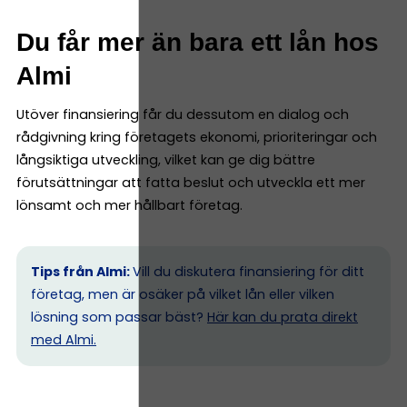
Du får mer än bara ett lån hos
Almi
Utöver finansiering får du dessutom en dialog och
rådgivning kring företagets ekonomi, prioriteringar och
långsiktiga utveckling, vilket kan ge dig bättre
förutsättningar att fatta beslut och utveckla ett mer
lönsamt och mer hållbart företag.
Tips från Almi:
Vill du diskutera finansiering för ditt
företag, men är osäker på vilket lån eller vilken
lösning som passar bäst?
Här kan du prata direkt
med Almi.