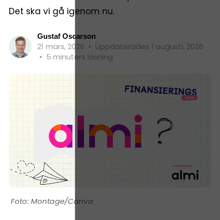
Det ska vi gå igenom nu.
Gustaf Oscarson
21 mars, 2026
•
Uppdaterades 1 augusti, 2026
•
5 minuters läsning
Montage/Canva