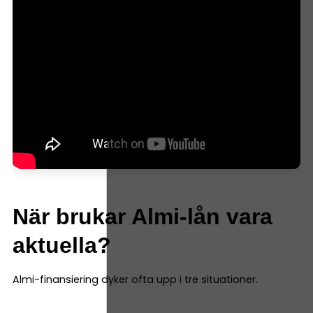
När brukar Almi-lån vara
aktuella?
Almi-finansiering dyker ofta upp i tre situationer.