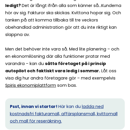
ledigt?
Det är långt ifrån alla som känner så…Kunderna
hör av sig. Fakturor ska skickas. Kvittona hopar sig. Och
tanken på att komma tillbaka till tre veckors
obehandlad administration gör att du inte riktigt kan
slappna av.
Men det behöver inte vara så. Med lite planering – och
en ekonomilösning där alla funktioner pratar med
varandra – kan du
sätta företaget på i princip
autopilot och faktiskt vara ledig i sommar.
Låt oss
visa dig hur andra företagare gör – med exempelvis
Spiris ekonomiplattform
som bas.
Psst, innan vi startar!
Här kan du
ladda ned
kostnadsfri fakturamall, affärsplansmall, kvittomall
och mall för reseräkning.