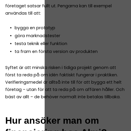
företaget satsar fullt ut. Pengarna kan till exempel
användas till att:
bygga en prototyp
göra marknadstester
testa teknik eller funktion
ta fram en första version av produkten
Syftet är att minska risken i tidiga projekt genom att
först ta reda på om idén faktiskt fungerar i praktiken.
Verifieringsmedel är alltså inte till för att bygga ett helt
företag – utan för att ta reda på om affären håller. Och
bäst av allt – de behöver normalt inte betalas tillbaka.
Hur ansöker man om