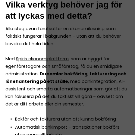
Vilka verktyg behöver jag för
att lyckas med detta?
Alla steg ovan förutsätter en ekonomilösning som
faktiskt fungerar i bakgrunden – utan att du behöver
bevaka det hela tiden.
Med
Spiris ekonomiplattform
, som är byggd för
egenföretagare och småföretag, få du en smidigare
administration.
Du samlar bokföring, fakturering och
lönehantering på ett ställe
, med bankintegration, AI-
assistent och smarta automatiseringar som gör att du
kan fokusera på det du faktiskt vill göra – oavsett om
det är ditt arbete eller din semester.
Bokför och fakturera utan att kunna bokföring
Automatisk bankimport – transaktioner bokförs
utan manuellt arbete