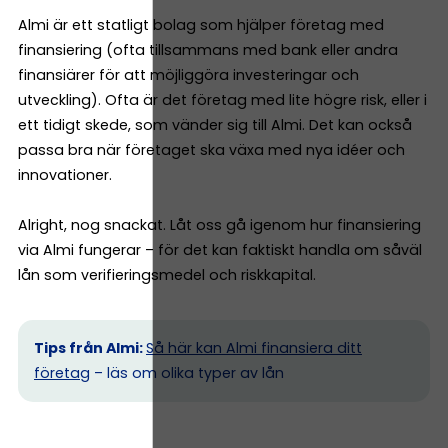
Almi är ett statligt bolag som hjälper företag med
finansiering (ofta tillsammans med bank eller andra
finansiärer för att möjliggöra investeringar och
utveckling). Ofta är det företag med lite högre risk, eller i
ett tidigt skede, som vänder sig till Almi. Det kan också
passa bra när företaget ska växa med nya idéer och
innovationer.
Alright, nog snackat. Låt oss gå igenom hur finansiering
via Almi fungerar – för det kan faktiskt handla om såväl
lån som verifieringsmedel och riskkapital.
Tips från Almi:
Så här kan Almi finansiera ditt
företag
– läs om olika typer av lån