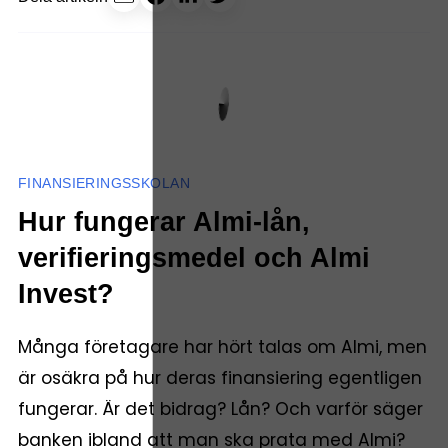
FINANSIERINGSSKOLAN
Hur fungerar Almi-lån,
verifieringsmedel och Almi
Invest?
Många företagare har hört talas om Almi, men
är osäkra på hur deras finansiering egentligen
fungerar. Är det bidrag? Lån? Och varför säger
banken ibland att man ska prata med Almi?