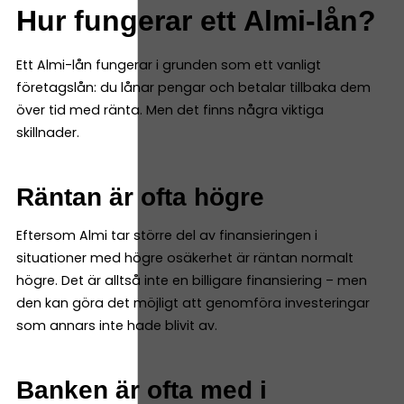
Hur fungerar ett Almi-lån?
Ett Almi-lån fungerar i grunden som ett vanligt
företagslån: du lånar pengar och betalar tillbaka dem
över tid med ränta. Men det finns några viktiga
skillnader.
Räntan är ofta högre
Eftersom Almi tar större del av finansieringen i
situationer med högre osäkerhet är räntan normalt
högre. Det är alltså inte en billigare finansiering – men
den kan göra det möjligt att genomföra investeringar
som annars inte hade blivit av.
Banken är ofta med i