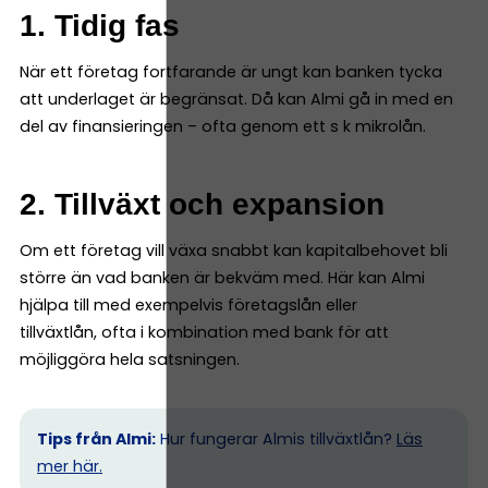
1. Tidig fas
När ett företag fortfarande är ungt kan banken tycka
att underlaget är begränsat. Då kan Almi gå in med en
del av finansieringen – ofta genom ett s k mikrolån.
2. Tillväxt och expansion
Om ett företag vill växa snabbt kan kapitalbehovet bli
större än vad banken är bekväm med. Här kan Almi
hjälpa till med exempelvis företagslån eller
tillväxtlån, ofta i kombination med bank för att
möjliggöra hela satsningen.
Tips från Almi:
Hur fungerar Almis tillväxtlån?
Läs
mer här.