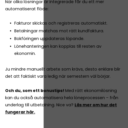
När olika lösningar är integrerade får du ett mer
automatiserat flöde:
Fakturor skickas och registreras automatiskt.
Betalningar matchas mot rätt kundfaktura.
Bokföringen uppdateras löpande.
Lönehanteringen kan kopplas till resten av
ekonomin.
Ju mindre manuellt arbete som krävs, desto enklare blir
det att faktiskt vara ledig när semestern väl börjar.
Och du, som ett bonustips!
Med rätt ekonomilösning
kan du också automatisera hela löneprocessen – från
underlag till utbetalning. Nice va?
Läs mer om hur det
fungerar här.