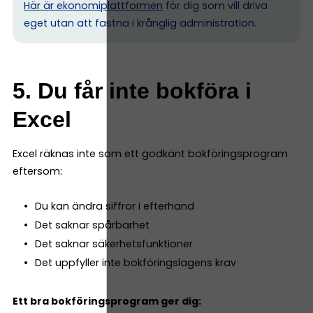
Här är ekonomiplattformen
för dig som vill driva
eget utan att fastna i krånglig administration.
5. Du får inte bokföra i
Excel
Excel räknas inte som ett godkänt bokföringsprogram
eftersom:
Du kan ändra siffror i efterhand
Det saknar spårbarhet
Det saknar säkerhetsfunktioner
Det uppfyller inte bokföringslagens krav
Ett bra bokföringsprogram ger dig: