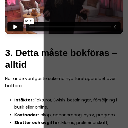
3. Detta måste bokföras –
alltid
Här är de vanligaste sakerna nya företagare behöver
bokföra:
Intäkter:
Fakturor, Swish-betalningar, försäljning i
butik eller online.
Kostnader:
Inköp, abonnemang, hyror, program.
Skatter och avgifter:
Moms, preliminärskatt,