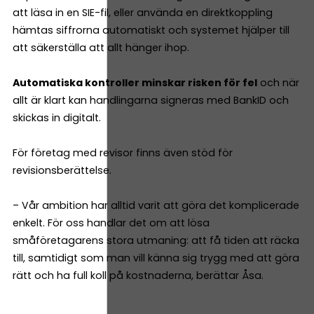
att läsa in en SIE-fil, eller använda en direktkoppling
hämtas siffrorna automatiskt och systemet hjälper till
att säkerställa att allt hänger ihop.
Automatiska kontroller minskar risken för fel
och när
allt är klart kan handlingarna signeras med BankID och
skickas in digitalt.
För företag med revisor finns även stöd för
revisionsberättelse.
– Vår ambition har alltid varit att göra det komplicerade
enkelt. För oss handlar det om att lösa
småföretagarens stora utmaning: att få tiden att räcka
till, samtidigt som man vill känna sig trygg med att göra
rätt och ha full koll på kostnaderna, berättar Åsa.