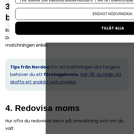
Läs gärna vår
personuppgiftspolicy
. Om du samtycker t
3. Matcha bokföringen mot
Om du vill ändra ditt val i efterhand hittar du den möjl
ENDAST NÖDVÄNDIGA
bankkontot
TILLÅT ALLA
Bankhändelser måste stämma med bokföringen.
De flesta program har bankkoppling som gör
matchningen enkel.
Tips från Nordea:
För att bokföringen ska fungera
behöver du ett
företagskonto.
Här får du hjälp att
skaffa ett snabbt och smidigt.
4. Redovisa moms
Hur ofta du redovisar beror på omsättning och om du
valt: