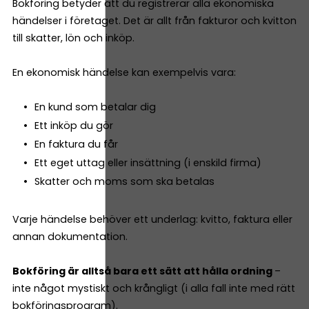
Bokföring betyder att du registrerar alla ekonomiska
händelser i företaget. Det är allt från fakturor och kvitton
till skatter, lön och inköp.
En ekonomisk händelse kan exempelvis vara:
En kund som betalar dig
Ett inköp du gör
En faktura du får
Ett eget uttag eller insättning (i enskild firma)
Skatter och moms som ska betalas
Varje händelse behöver ett underlag: kvitto, faktura eller
annan dokumentation.
Bokföring är alltså bara ett sätt att hålla ordning
–
inte något mystiskt och krångligt (i alla fall inte med rätt
bokföringsprogram).