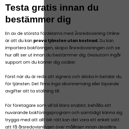
Testa gratis innan du
bestämmer dig
En av de största fördelarna med Årsredovisning Online
är att du kan
prova tjänsten utan kostnad.
Du kan
importera bokföringen, skapa årsredovisningen och se
hur allt ser ut innan du bestämmer dig. Dessutom ingår
support om du känner dig osäker.
Först när du är redo att signera och skicka in betalar du
för tjänsten. Det finns inga abonnemang eller löpande
avgifter att ta ställning till.
För företagare som vill bli klara snabbt, behålla sitt
nuvarande bokföringsprogram och samtidigt känna sig
trygga med att allt blir rätt kan det vara ett enkelt sätt
att få årsredovisningen över mållinjen innan deadline.