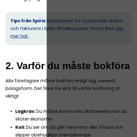
Tips från Spiris:
Halva priset för nystartade! Bokför
och fakturera i Spiris till halva priset första året.
Läs
mer här.
2. Varför du måste bokföra
Alla företagare måste bokföra enligt lag, oavsett
bolagsform. Det finns tre skäl till varför bokföring är
viktigt:
Lagkrav:
Du måste kunna visa Skatteverket hur du
sköter ekonomin.
Koll:
Du ser om du går med vinst eller förlust och
slipper obehagliga överraskningar.