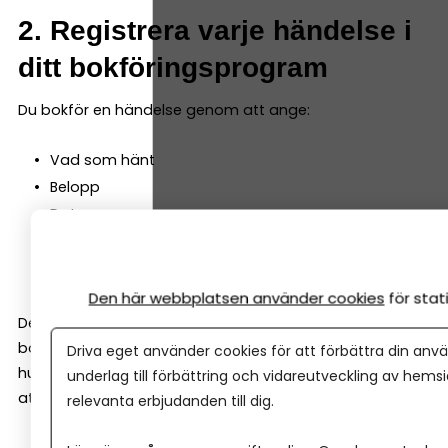
2. Registrera varje händelse i
ditt bokföringsprogram
Du bokför en händelse genom att ange:
Vad som hänt
Belopp
Datum
Underlag
Konto (programmen hjälper dig välja rätt)
Den här webbplatsen använder cookies
för sta
Det är mycket enklare än det låter –
bokföringsprogrammet läser av underlaget och föreslår
Driva eget använder cookies för att förbättra din anvä
hur det ska bokföras. Ditt jobb är oftast att godkänna
underlag till förbättring och vidareutveckling av hems
att allt se ok ut!
relevanta erbjudanden till dig.