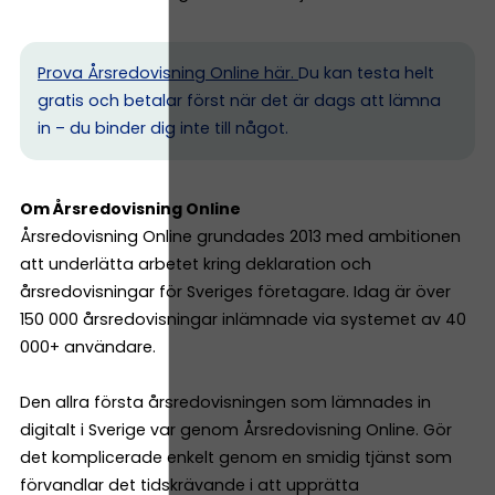
Prova Årsredovisning Online här.
Du kan testa helt
gratis och betalar först när det är dags att lämna
in – du binder dig inte till något.
Om Årsredovisning Online
Årsredovisning Online grundades 2013 med ambitionen
att underlätta arbetet kring deklaration och
årsredovisningar för Sveriges företagare. Idag är över
150 000 årsredovisningar inlämnade via systemet av 40
000+ användare.
Den allra första årsredovisningen som lämnades in
digitalt i Sverige var genom Årsredovisning Online. Gör
det komplicerade enkelt genom en smidig tjänst som
förvandlar det tidskrävande i att upprätta