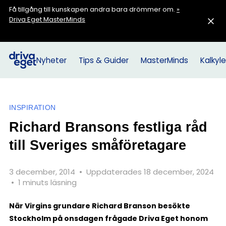
Få tillgång till kunskapen andra bara drömmer om.
»
Driva Eget MasterMinds
Nyheter
Tips & Guider
MasterMinds
Kalkyle
INSPIRATION
Richard Bransons festliga råd
till Sveriges småföretagare
3 december, 2014
•
Uppdaterades 18 december, 2024
•
1 minuts läsning
När Virgins grundare Richard Branson besökte
Stockholm på onsdagen frågade Driva Eget honom