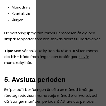
Månadsvis
Kvartalsvis
Årligen
Ett bokföringsprogram räknar ut momsen åt dig och
skapar rapporter som kan skickas direkt till Skatteverket.
Tips!
Med vår enkla kalkyl kan du räkna ut vilken moms
det blir – både framlänges och baklänges.
Se vår
momskalkyl här.
5. Avsluta perioden
En “period” i bokföringen är ofta en månad (många
företag redovisar moms varje månad eller kvartal, och
då 'stänger man' den perioden) Att avsluta perioden