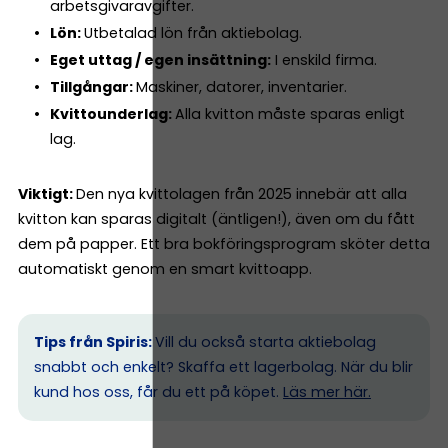
arbetsgivaravgifter.
Lön:
Utbetalad lön från aktiebolag.
Eget uttag / egen insättning:
I enskild firma.
Tillgångar:
Maskiner, datorer, inventarier.
Kvittounderlag:
Alla kvitton måste sparas enligt
lag.
Viktigt:
Den nya kvittolagen från 2025 innebär att alla
kvitton kan sparas digitalt (äntligen!), även om du fått
dem på papper. Ett bra bokföringsprogram sköter detta
automatiskt genom en smart kvittoapp.
Tips från Spiris:
Vill du också starta aktiebolag
snabbt och enkelt? Skaffa ett lagerbolag. När du blir
kund hos oss, får du ett på köpet.
Läs mer här.