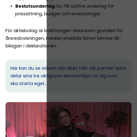
Beslutsunderlag:
Du får bättre underlag för
prissättning, budget och investeringar.
För aktiebolag är bokföringen dessutom grunden för
årsredovisningen, medan enskilda firmor lämnar NE-
bilagan i deklarationen.
Här kan du se videon där Hilda från vår partner Spiris
delar sina tre viktigaste ekonomitips för dig som
ska starta eget.