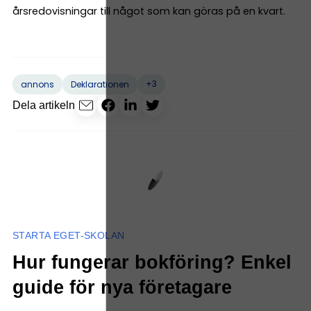
årsredovisningar till något som kan göras på en kvart.
+3
annons
Deklarationen
Dela artikeln
STARTA EGET-SKOLAN
Hur fungerar bokföring? Enkel
guide för nya företagare