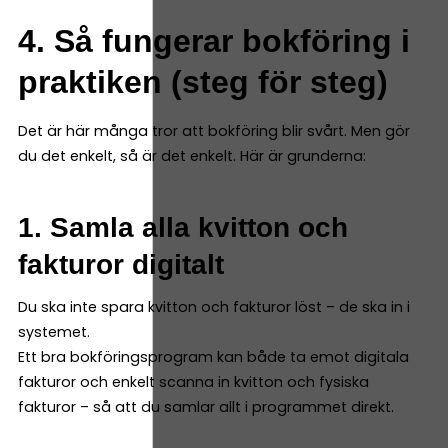
4. Så fungerar bokföring i
praktiken (steg för steg)
Det är här många tror att bokföring blir svårt. Men gör
du det enkelt, så är det enkelt. Här är grunderna:
1. Samla alla kvitton och
fakturor digitalt
Du ska inte spara kvitton och fakturor löst – de ska in i
systemet.
Ett bra bokföringsprogram kan både ta emot digitala
fakturor och enkelt scanna in kvitton och fysiska
fakturor – så att du samlar allt i programmet direkt.