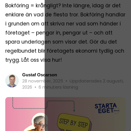
Bokföring = krångligt? Inte längre, idag är det
enklare än vad de flesta tror. Bokföring handlar
i grunden om att skriva ner vad som händer i
företaget – pengar in, pengar ut – och att
spara underlagen som visar det. Gör du det
regelbundet blir företagets ekonomi tydlig och
trygg. Låt oss visa hur!
Gustaf Oscarson
28 november, 2025
•
Uppdaterades 2 augusti,
2026
•
6 minuters läsning