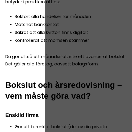
betyder i praktiken att du:
Bokfört alla händelser för månaden
Matchat bankkontot
Säkrat att alla kvitton finns digitalt
Kontrollerat att momsen stämmer
Du gör alltså ett månadsslut, inte ett avancerat bokslut.
Det gäller alla företag, oavsett bolagsform.
Bokslut och årsredovisning –
vem måste göra vad?
Enskild firma
Gör ett förenklat bokslut (del av din privata