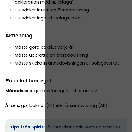
deklaration med NE-bilaga)
Du skickar inte in en årsredovisning
Du skickar inget till Bolagsverket
Aktiebolag
Måste göra bokslut varje år
Måste upprätta en årsredovisning
Måste skicka in årsredovisningen till Bolagsverket
En enkel tumregel
Månadssvis:
gör bokföringen och stäm av.
Årsvis:
gör bokslut (EF) eller årsredovisning (AB).
Tips från Spiris:
Låt inte ekonomin komma emellan.