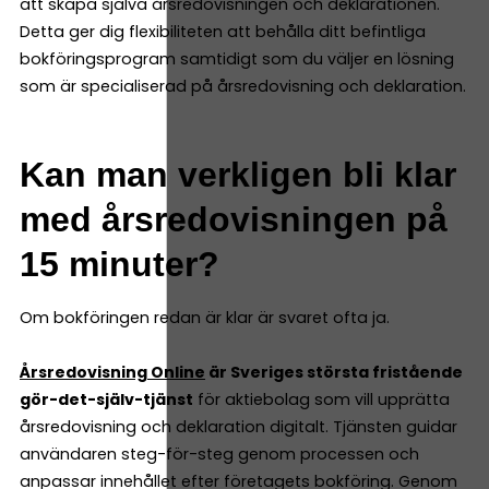
att skapa själva årsredovisningen och deklarationen.
Detta ger dig flexibiliteten att behålla ditt befintliga
bokföringsprogram samtidigt som du väljer en lösning
som är specialiserad på årsredovisning och deklaration.
Kan man verkligen bli klar
med årsredovisningen på
15 minuter?
Om bokföringen redan är klar är svaret ofta ja.
Årsredovisning Online
är Sveriges största fristående
gör-det-själv-tjänst
för aktiebolag som vill upprätta
årsredovisning och deklaration digitalt. Tjänsten guidar
användaren steg-för-steg genom processen och
anpassar innehållet efter företagets bokföring. Genom