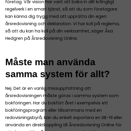
företag. Vår vision har varit att baka in allt krångligt
regelverk i en smart tjänst, så att du som företagare
kan känna dig trygg med att upprätta din egen
årsredovisning och deklaration. Vi har koll på reglerna,
så att du kan ha koll på din verksamhet, säger Åsa
Hedgren på Årsredovisning Online.
Måste man använda
samma system för allt?
Nej. Det är en vanlig missuppfattning att
årsredovisningen måste göras i samma system som
bokföringen. Har du bokfört året i exempelvis ett
bokföringsprogram eller tillsammans med en
redovisningsbyrå, kan du enkelt exportera en SIE-fil eller
använda en direktkoppling till Årsredovisning Online för