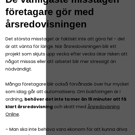
företagare gör med
årsredovisningen
Det största misstaget är faktiskt inte att göra fel – det
är att vänta för länge. När årsredovisningen blir ett
projekt som skjuts upp vecka efter vecka ökar risken att
något missas eller att arbetet blir mer stressigt än
nödvändigt.
Många företagare blir också förvånade över hur mycket
som idag går att automatisera. Om bokföringen är i
ordning,
behöver det inte ta mer än 15 minuter att få
klart årsredovisning
och skatt med
Årsredovisning
Online
.
– Man ska inte behöva vara ekonom för att kunna driva