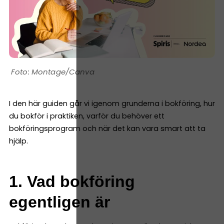
Montage/Canva
I den här guiden går vi igenom grunderna i bokföring, hur
du bokför i praktiken, varför du behöver ett
bokföringsprogram och när det kan vara smart att ta
hjälp.
1. Vad bokföring
egentligen är