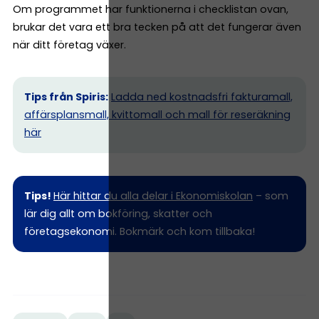
Om programmet har funktionerna i checklistan ovan,
brukar det vara ett bra tecken på att det fungerar även
när ditt företag växer.
Tips från Spiris:
Ladda ned kostnadsfri fakturamall,
affärsplansmall, kvittomall och mall för reseräkning
här
Tips!
Här hittar du alla delar i Ekonomiskolan
– som
lär dig allt om bokföring, skatter och
företagsekonomi. Bokmärk och kom tillbaka!