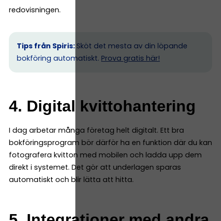
redovisningen.
Tips från Spiris:
Sköt det mesta av din löpande
bokföring automatiskt.
Prova gratis här!
4. Digital kvittohantering
I dag arbetar många företag helt digitalt. Ett bra
bokföringsprogram bör därför ha en funktion där du kan
fotografera kvitton med mobilen och ladda upp dem
direkt i systemet. Det gör att underlagen sparas
automatiskt och blir lätta att hitta.
5. Integrationer med andra