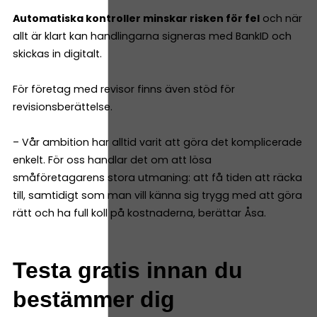
Automatiska kontroller minskar risken för fel
och när
allt är klart kan handlingarna signeras med BankID och
skickas in digitalt.
För företag med revisor finns även stöd för
revisionsberättelse.
– Vår ambition har alltid varit att göra det komplicerade
enkelt. För oss handlar det om att lösa
småföretagarens stora utmaning: att få tiden att räcka
till, samtidigt som man vill känna sig trygg med att göra
rätt och ha full koll på kostnaderna, berättar Åsa.
Testa gratis innan du
bestämmer dig