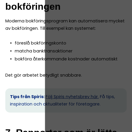
bokföringen
Moderna bokföringsprogram kan automatisera mycket
av bokföringen. Till exempel kan systemet:
föreslå bokföringskonto
matcha banktransaktioner
bokföra återkommande kostnader automatiskt
Det gör arbetet betydligt snabbare.
Tips från Spiris:
Följ Spiris nyhetsbrev här.
Få tips,
inspiration och aktualiteter för företagare.