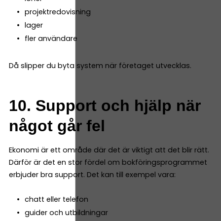
projektredovisning
lager
fler användare
Då slipper du byta system när företaget utvecklas.
10. Support och hjälp när
något går fel
Ekonomi är ett område där det är viktigt att det blir rätt.
Därför är det en stor fördel om bokföringsprogrammet
erbjuder bra support. Det kan till exempel vara:
chatt eller telefon
guider och utbildningar