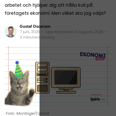
arbetet och hjälper dig att hålla koll på
företagets ekonomi. Men vilket ska jag välja?
Gustaf Oscarson
7 juni, 2026
•
Uppdaterades 2 augusti, 2026
•
3 minuters läsning
Montage/Canva