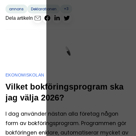
+3
annons
Deklarationen
Dela artikeln
EKONOMISKOLAN
Vilket bokföringsprogram ska
jag välja 2026?
I dag använder nästan alla företag någon
form av bokföringsprogram. Programmen gör
bokföringen enklare, automatiserar mycket av