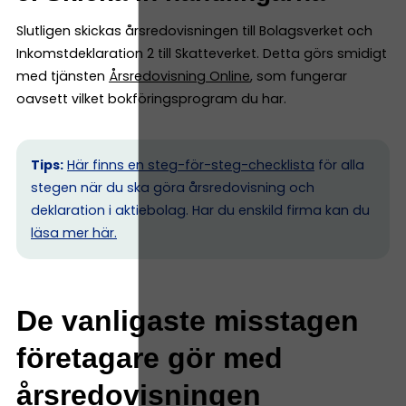
Slutligen skickas årsredovisningen till Bolagsverket och
Inkomstdeklaration 2 till Skatteverket. Detta görs smidigt
med tjänsten
Årsredovisning Online
, som fungerar
oavsett vilket bokföringsprogram du har.
Tips:
Här finns en steg-för-steg-checklista
för alla
stegen när du ska göra årsredovisning och
deklaration i aktiebolag. Har du enskild firma kan du
l
äsa mer här.
De vanligaste misstagen
företagare gör med
årsredovisningen