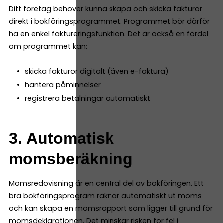
Ditt företag behöver kunna skapa och skicka fakturor
direkt i bokföringsprogrammet. Programmet bör därför
ha en enkel faktureringsfunktion. Det är också en fördel
om programmet kan:
skicka fakturor digitalt (även e-faktura)
hantera påminnelser
registrera betalningar automatiskt
3. Automatisk
momsberäkning
Momsredovisning är en central del av bokföringen. Ett
bra bokföringsprogram räknar automatiskt ut moms
och kan skapa en momsrapport som ligger till grund för
momsdeklarationen. Det minskar risken för fel i