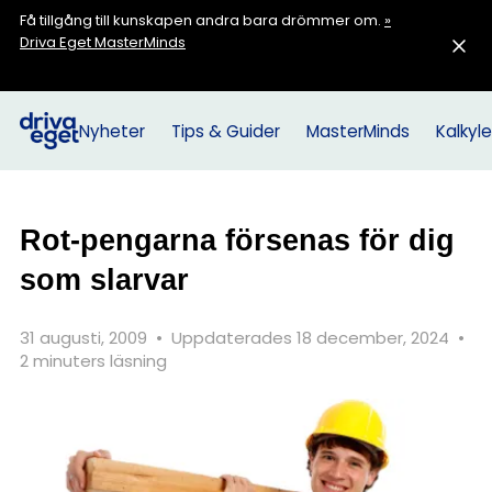
Få tillgång till kunskapen andra bara drömmer om.
»
Driva Eget MasterMinds
Nyheter
Tips & Guider
MasterMinds
Kalkyle
Rot-pengarna försenas för dig
som slarvar
31 augusti, 2009
•
Uppdaterades 18 december, 2024
•
2 minuters läsning