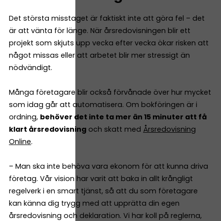
Det största misstaget är faktiskt inte att göra fel – det
är att vänta för länge. När årsredovisningen blir ett
projekt som skjuts upp vecka efter vecka ökar risken att
något missas eller att arbetet blir mer stressigt än
nödvändigt.
Många företagare blir också förvånade över hur mycket
som idag går att automatisera. Om bokföringen är i
ordning,
behöver det inte ta mer än 15 minuter att få
klart årsredovisning
och skatt med
Årsredovisning
Online
.
– Man ska inte behöva vara ekonom för att kunna driva
företag. Vår vision har varit att baka in allt krångligt
regelverk i en smart tjänst, så att du som företagare
kan känna dig trygg med att upprätta din egen
årsredovisning och deklaration. Vi har koll på reglerna,