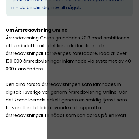
in – du binder dig inte till något.
Om Årsredovisning Online
Årsredovisning Online grundades 2013 med ambitionen
att underlätta arbetet kring deklaration och
årsredovisningar för Sveriges företagare. Idag är över
150 000 årsredovisningar inlämnade via systemet av 40
000+ användare.
Den allra första årsredovisningen som lämnades in
digitalt i Sverige var genom Årsredovisning Online. Gör
det komplicerade enkelt genom en smidig tjänst som
förvandlar det tidskrävande i att upprätta
årsredovisningar till något som kan göras på en kvart.