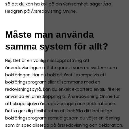
så att du kan ha koll på din verksamhet, säger Åsa
Hedgren på Årsredovisning Online.
Måste man använda
samma system för allt?
Nej. Det är en vanlig missuppfattning att
årsredovisningen måste göras i samma system som
bokföringen. Har du bokfört året i exempelvis ett
bokföringsprogram eller tillsammans med en
redovisningsbyrå, kan du enkelt exportera en SIE-fil eller
använda en direktkoppling till Årsredovisning Online för
att skapa själva årsredovisningen och deklarationen.
Detta ger dig flexibiliteten att behålla ditt befintliga
bokföringsprogram samtidigt som du väljer en lösning
som är specialiserad på årsredovisning och deklaration.