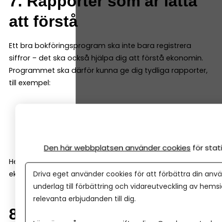
7. Rapporter som är lätta
att förstå
Ett bra bokföringsprogram ska inte bara registrera
siffror – det ska också hjälpa dig att förstå ekonomin.
Programmet ska därför kunna ge dig tydliga rapporter,
till exempel:
resultatrapport
balansrapport
kassaflödesrapport
Den här webbplatsen använder cookies
för sta
Helst ska de vara enkla att läsa även för den som inte är
Driva eget använder cookies för att förbättra din anvä
ekonom.
underlag till förbättring och vidareutveckling av hems
relevanta erbjudanden till dig.
8. Samarbete med