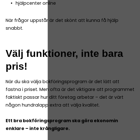
hjälpcenter online
När frågor uppstår är det skönt att kunna få hjälp
snabbt.
Välj funktioner, inte bara
pris!
När du ska välja bokföringsprogram är det lätt att
fastna i priset. Men ofta är det viktigare att programmet
faktiskt passar hur ditt företag arbetar – det är värt
någon hundralapp extra att välja kvalitet.
Ett bra bokföringsprogram ska göra ekonomin
enklare – inte krångligare.