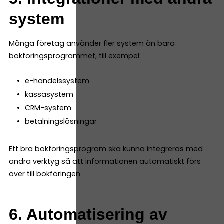
system
Många företag använder fler system än bara
bokföringsprogrammet, till exempel:
e-handelssystem
kassasystem
CRM-system
betalningslösningar
Ett bra bokföringsprogram ska kunna integreras med
andra verktyg så att informationen automatiskt förs
över till bokföringen.
6. Automatisering av