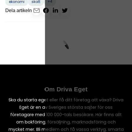
+4
ekonomi
skatt
Dela artikeln
Om Driva Eget
Ska du starta eget eller få ditt företag att växa? Driva
Eget är en av Sveriges största sajter för oss
företagare med 100 000-tals besökare. Här finns allt
om bokföring, försäljning, marknadsföring och
mycket mer. Bli medlem och få vassa verktyg, smarta