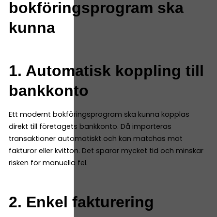
bokföringsprogram ska
kunna
1. Automatisk koppling till
bankkonto
Ett modernt bokföringsprogram ska kunna kopplas
direkt till företagets bankkonto. Då importeras
transaktioner automatiskt och kan matchas mot
fakturor eller kvitton. Det sparar mycket tid och minskar
risken för manuella fel.
2. Enkel fakturering