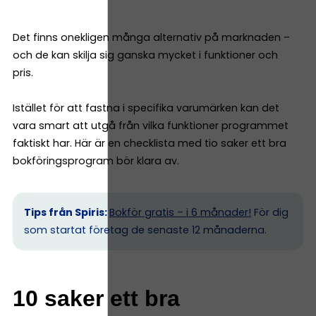
Det finns onekligen många alternativ på marknaden –
och de kan skilja sig ganska mycket i funktioner och
pris.
Istället för att fastna i specifika varumärken kan det
vara smart att utgå från vilka funktioner programmet
faktiskt har. Här är en checklista med tio saker ett bra
bokföringsprogram bör klara av.
Tips från Spiris:
Bokför gratis – i 6 månader!
För dig
som startat företag de senaste 12 månaderna.
10 saker ett bra