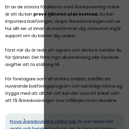
En av de största fördelarna med Årsredovisning Online
är att du kan
prova tjänsten utan kostnad.
Du kan
importera bokföringen, skapa årsredovisningen och se
hur allt ser ut innan du bestämmer dig. Dessutom ingår
support om du känner dig osäker.
Först när du är redo att signera och skicka in betalar du
för tjänsten. Det finns inga abonnemang eller löpande
avgifter att ta ställning till.
För företagare som vill bli klara snabbt, behålla sitt
nuvarande bokföringsprogram och samtidigt känna sig
trygga med att allt blir rätt kan det vara ett enkelt sätt
att få årsredovisningen över mållinjen innan deadline.
Prova Årsredovisning Online här.
Du kan testa helt
gratis och betalar först när det är dags att lämna