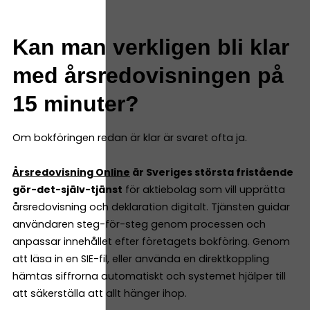
Kan man verkligen bli klar
med årsredovisningen på
15 minuter?
Om bokföringen redan är klar är svaret ofta ja.
Årsredovisning Online
är Sveriges största fristående
gör-det-själv-tjänst
för aktiebolag som vill upprätta
årsredovisning och deklaration digitalt. Tjänsten guidar
användaren steg-för-steg genom processen och
anpassar innehållet efter företagets bokföring. Genom
att läsa in en SIE-fil, eller använda en direktkoppling
hämtas siffrorna automatiskt och systemet hjälper till
att säkerställa att allt hänger ihop.