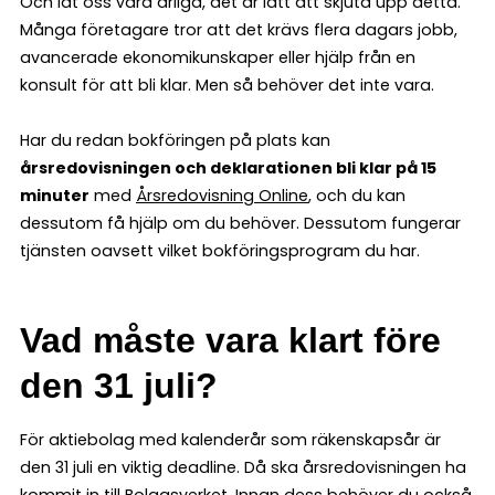
Och låt oss vara ärliga, det är lätt att skjuta upp detta.
Många företagare tror att det krävs flera dagars jobb,
avancerade ekonomikunskaper eller hjälp från en
konsult för att bli klar. Men så behöver det inte vara.
Har du redan bokföringen på plats kan
årsredovisningen och deklarationen bli klar på 15
minuter
med
Årsredovisning Online
, och du kan
dessutom få hjälp om du behöver. Dessutom fungerar
tjänsten oavsett vilket bokföringsprogram du har.
Vad måste vara klart före
den 31 juli?
För aktiebolag med kalenderår som räkenskapsår är
den 31 juli en viktig deadline. Då ska årsredovisningen ha
kommit in till Bolagsverket. Innan dess behöver du också