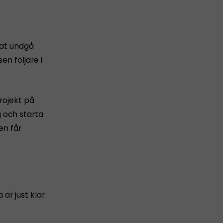
nat undgå
en följare i
rojekt på
 och starta
en får
är just klar