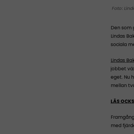
Lin
Den som g
Lindas Bak
sociala m
Lindas Ba
jobbet vä
eget. Nu h
mellan tv
LÄS OCKS
Framgångar
med fjärd