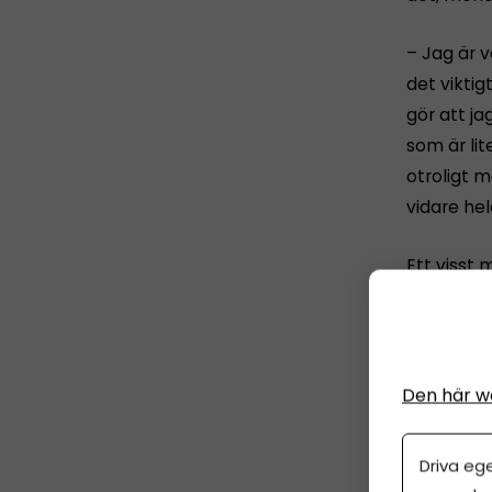
– Jag är v
det viktig
gör att ja
som är lit
otroligt m
vidare hel
Ett visst
roliga sak
– Det är 
och har lä
Den här w
har kunna
Driva eg