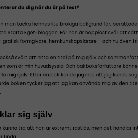
nterar du dig när du är på fest?
n man tacka hennes lite brokiga bakgrund för, berättade 
te Starta Eget-bloggen. För hon är hopplöst svår att sätta
, grafisk formgivare, hemkunskapslärare – och nu även fri
också svårt att hitta en titel på mig själv och sammanfatt
n som är min huvudsyssla. Och bakboksförfattare känner
lla mig själv. Efter en bok kände jag inte att jag kunde sä
ärde boken tycker jag att jag kan använda mig av den tite
.
klar sig själv
e kunna tro att hon är extremt rastlös, men det handlar i
r Linda.