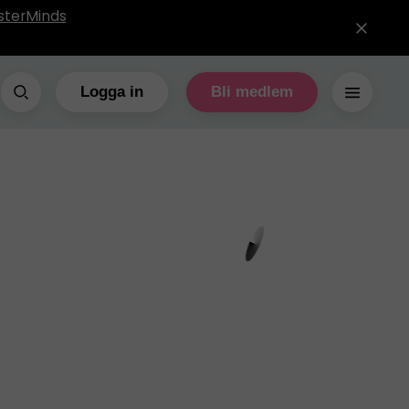
sterMinds
Logga in
Bli medlem