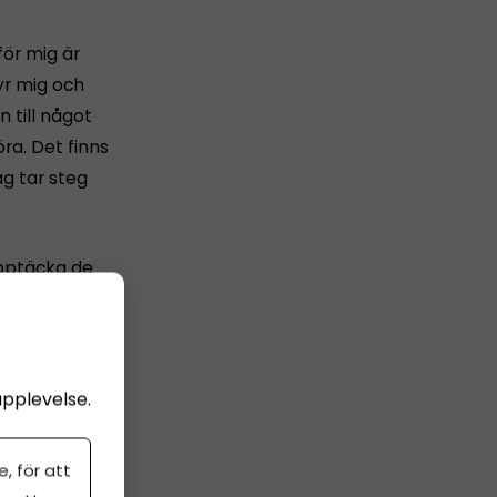
för mig är
tyr mig och
n till något
öra. Det finns
ag tar steg
upptäcka de
tsplatser
så att jag
upplevelse.
så.
, för att