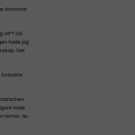
ndas drömmar
 vill”? Då
ngen hade jag
unskap. Det
 fortsatte
sbranschen.
idigare hade
en termin. Nu