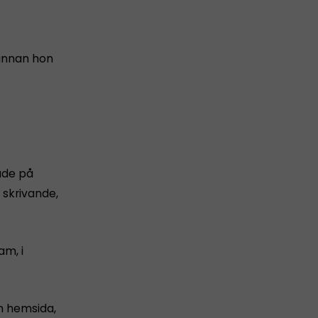
 innan hon
nade på
 skrivande,
am, i
en hemsida,