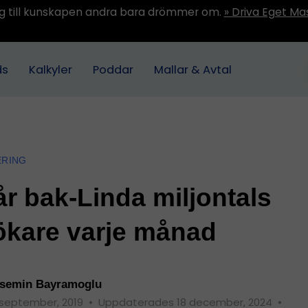
ång till kunskapen andra bara drömmer om.
» Driva Eget Ma
ds
Kalkyler
Poddar
Mallar & Avtal
ERING
år bak-Linda miljontals
ökare varje månad
semin Bayramoglu
 september, 2019
•
Uppdaterades 18 december, 2024
•