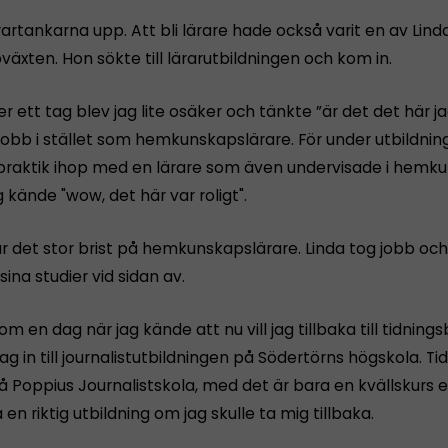
rartankarna upp. Att bli lärare hade också varit en av Li
äxten. Hon sökte till lärarutbildningen och kom in.
r ett tag blev jag lite osäker och tänkte ”är det det här jag
 jobb i stället som hemkunskapslärare. För under utbildni
 praktik ihop med en lärare som även undervisade i hemk
g kände "wow, det här var roligt".
ar det stor brist på hemkunskapslärare. Linda tog jobb och
sina studier vid sidan av.
m en dag när jag kände att nu vill jag tillbaka till tidning
ag in till journalistutbildningen på Södertörns högskola. T
å Poppius Journalistskola, med det är bara en kvällskurs 
a en riktig utbildning om jag skulle ta mig tillbaka.