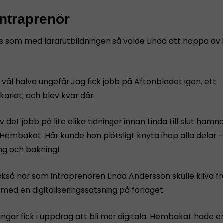
intraprenör
s som med lärarutbildningen så valde Linda att hoppa av
 väl halva ungefär.Jag fick jobb på Aftonbladet igen, ett
ariat, och blev kvar där.
 det jobb på lite olika tidningar innan Linda till slut ham
Hembakat. Här kunde hon plötsligt knyta ihop alla delar –
ng och bakning!
kså här som intraprenören Linda Andersson skulle kliva fr
ed en digitaliseringssatsning på förlaget.
ningar fick i uppdrag att bli mer digitala. Hembakat hade 