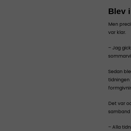
Blev 
Men preci
var klar.
– Jag gick
sommarvik
Sedan blev
tidningen 
formgivni
Det var oc
samband m
– Alla tid