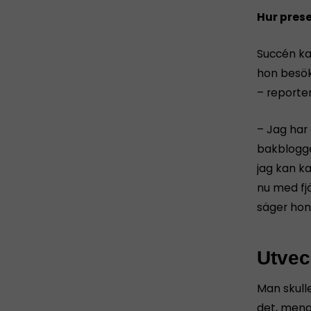
Hur prese
Succén ka
hon besök
– reporter
– Jag har 
bakblogge
jag kan ka
nu med fj
säger hon
Utvec
Man skull
det, mena