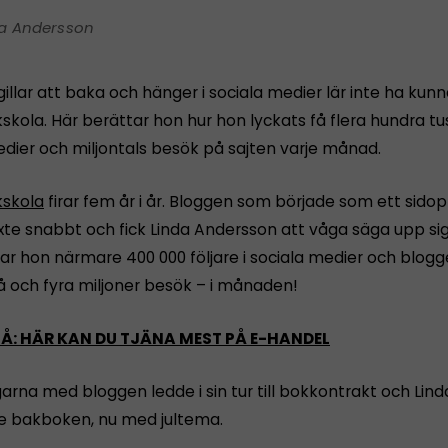
da Andersson
illar att baka och hänger i sociala medier lär inte ha kun
skola. Här berättar hon hur hon lyckats få flera hundra tus
edier och miljontals besök på sajten varje månad.
kskola
firar fem år i år. Bloggen som började som ett sidop
xte snabbt och fick Linda Andersson att våga säga upp sig
ar hon närmare 400 000 följare i sociala medier och blogg
å och fyra miljoner besök – i månaden!
Å: HÄR KAN DU TJÄNA MEST PÅ E-HANDEL
na med bloggen ledde i sin tur till bokkontrakt och Linda 
e bakboken, nu med jultema.