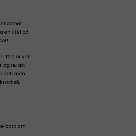
Linda när
 en titel på
sör!
a. Det är väl
 jag nu att
ga det, men
ln också,
nte bara om