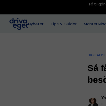
Få tillg
Nyheter
Tips & Guider
MasterMin
DIGITALIS
Så f
bes
Ya
10