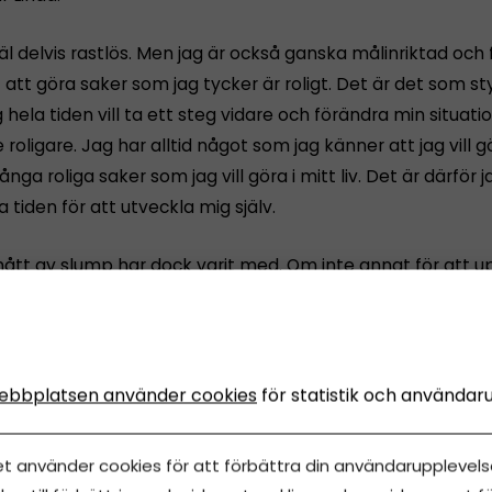
äl delvis rastlös. Men jag är också ganska målinriktad och 
t att göra saker som jag tycker är roligt. Det är det som s
g hela tiden vill ta ett steg vidare och förändra min situatio
e roligare. Jag har alltid något som jag känner att jag vill g
ånga roliga saker som jag vill göra i mitt liv. Det är därför j
a tiden för att utveckla mig själv.
 mått av slump har dock varit med. Om inte annat för att 
erna.
klart att det är slump också. Jag har hamnat på olika arbe
rt mig nya saker som lagts till mina tidigare erfarenheter, 
ebbplatsen använder cookies
för statistik och användar
t gå vidare. Men samtidigt krävs det en tanke bakom ock
et använder cookies för att förbättra din användarupplevelse