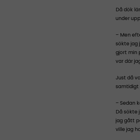
Då dök lä
under uppv
– Men efte
sökte jag
gjort min
var där ja
Just då v
samtidigt 
– Sedan ko
Då sökte j
jag gått p
ville jag h