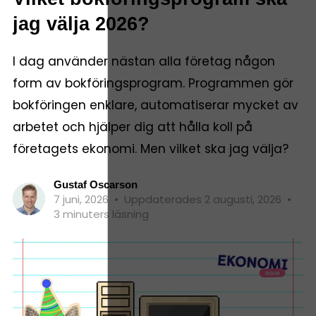
jag välja 2026?
I dag använder nästan alla företag någon
form av bokföringsprogram. Programmen gör
bokföringen enklare, automatiserar mycket av
arbetet och hjälper dig att hålla koll på
företagets ekonomi. Men vilket ska jag välja?
Gustaf Oscarson
7 juni, 2026
•
Uppdaterades 2 augusti, 2026
•
3 minuters läsning