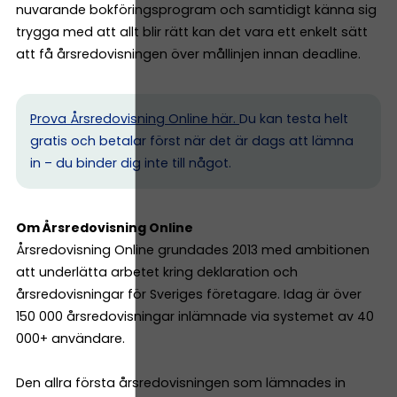
nuvarande bokföringsprogram och samtidigt känna sig
trygga med att allt blir rätt kan det vara ett enkelt sätt
att få årsredovisningen över mållinjen innan deadline.
Prova Årsredovisning Online här.
Du kan testa helt
gratis och betalar först när det är dags att lämna
in – du binder dig inte till något.
Om Årsredovisning Online
Årsredovisning Online grundades 2013 med ambitionen
att underlätta arbetet kring deklaration och
årsredovisningar för Sveriges företagare. Idag är över
150 000 årsredovisningar inlämnade via systemet av 40
000+ användare.
Den allra första årsredovisningen som lämnades in