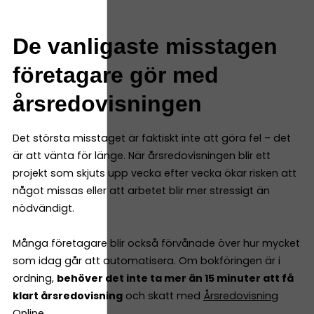
De vanligaste misstagen
företagare gör med
årsredovisningen
Det största misstaget är faktiskt inte att göra fel – det
är att vänta för länge. När årsredovisningen blir ett
projekt som skjuts upp vecka efter vecka ökar risken att
något missas eller att arbetet blir mer stressigt än
nödvändigt.
Många företagare blir också förvånade över hur mycket
som idag går att automatisera. Om bokföringen är i
ordning,
behöver det inte ta mer än 15 minuter att få
klart årsredovisning
och skatt med
Årsredovisning
Online
.