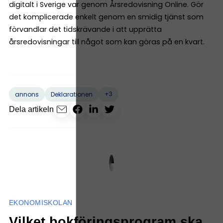
digitalt i Sverige var genom Årsredovisning Online. Gör
det komplicerade enkelt genom en smidig tjänst som
förvandlar det tidskrävande i att upprätta
årsredovisningar till något som kan göras på en kvart.
+3
annons
Deklarationen
Dela artikeln
EKONOMISKOLAN
Vilket bokföringsprogram ska