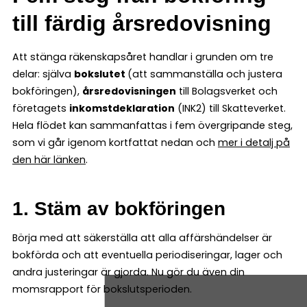
till färdig årsredovisning
Att stänga räkenskapsåret handlar i grunden om tre
delar: själva
bokslutet
(att sammanställa och justera
bokföringen),
årsredovisningen
till Bolagsverket och
företagets
inkomstdeklaration
(INK2) till Skatteverket.
Hela flödet kan sammanfattas i fem övergripande steg,
som vi går igenom kortfattat nedan och
mer i detalj på
den här länken
.
1. Stäm av bokföringen
Börja med att säkerställa att alla affärshändelser är
bokförda och att eventuella periodiseringar, lager och
andra justeringar är gjorda. Nu gör du även din
momsrapport för bokslutsperioden.