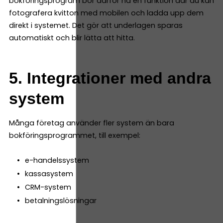
bokföringsprogram bör därför ha en funktion där du kan
fotografera kvitton med mobilen och ladda upp dem
direkt i systemet. Det gör att underlagen sparas
automatiskt och blir lätta att hitta.
5. Integrationer med andra
system
Många företag använder fler system än bara
bokföringsprogrammet, till exempel:
e-handelssystem
kassasystem
CRM-system
betalningslösningar