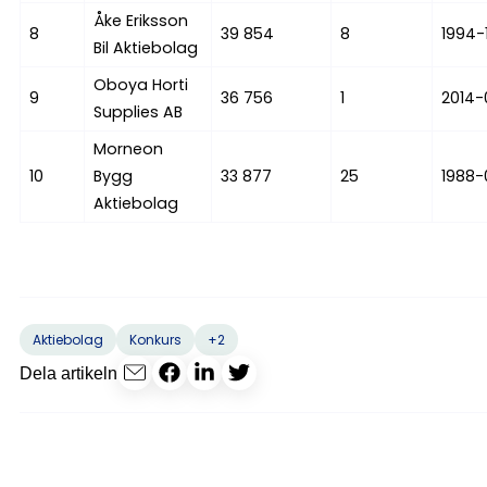
Åke Eriksson
8
39 854
8
1994-
Bil Aktiebolag
Oboya Horti
9
36 756
1
2014-
Supplies AB
Morneon
10
Bygg
33 877
25
1988-
Aktiebolag
+2
Aktiebolag
Konkurs
Dela artikeln