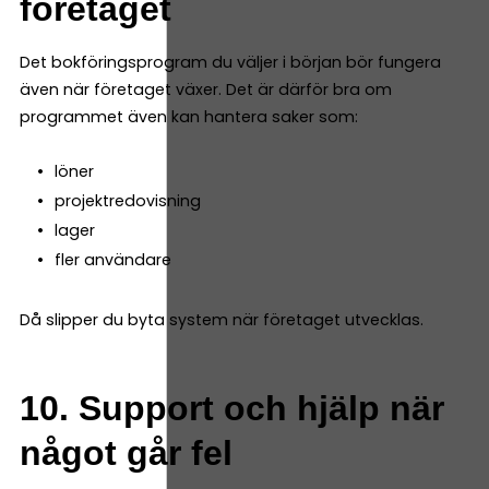
företaget
Det bokföringsprogram du väljer i början bör fungera
även när företaget växer. Det är därför bra om
programmet även kan hantera saker som:
löner
projektredovisning
lager
fler användare
Då slipper du byta system när företaget utvecklas.
10. Support och hjälp när
något går fel