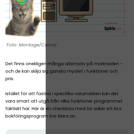
Montage/Canva
Det finns onekligen många alternativ på marknaden –
och de kan skilja sig ganska mycket i funktioner och
pris.
Istället för att fastna i specifika varumärken kan det
vara smart att utgå från vilka funktioner programmet
faktiskt har. Här är en checklista med tio saker ett bra
bokföringsprogram bör klara av.