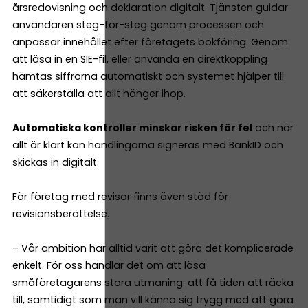
årsredovisning och deklaration digitalt. Tjänsten guidar
användaren steg-för-steg genom processen och
anpassar innehållet efter företagets bokföring. Genom
att läsa in en SIE-fil, eller använda en direktkoppling
hämtas siffrorna automatiskt och systemet hjälper till
att säkerställa att allt hänger ihop.
Automatiska kontroller minskar risken för fel
och när
allt är klart kan handlingarna signeras med BankID och
skickas in digitalt.
För företag med revisor finns även stöd för
revisionsberättelse.
– Vår ambition har alltid varit att göra det komplicerade
enkelt. För oss handlar det om att lösa
småföretagarens stora utmaning: att få tiden att räcka
till, samtidigt som man vill känna sig trygg med att göra