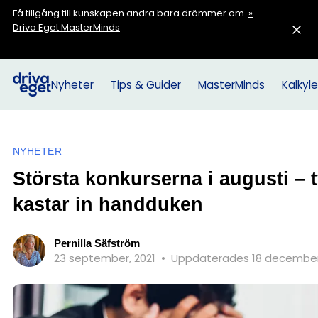
Få tillgång till kunskapen andra bara drömmer om.
»
Driva Eget MasterMinds
Nyheter
Tips & Guider
MasterMinds
Kalkyle
NYHETER
Största konkurserna i augusti –
kastar in handduken
Pernilla Säfström
23 september, 2021
•
Uppdaterades 18 december