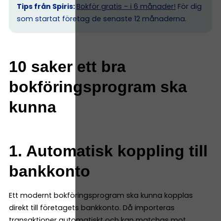
Tips från Spiris:
Bokför gratis – i 6 månader!
För dig
som startat företag de senaste 12 månaderna.
10 saker ett bra
bokföringsprogram ska
kunna
1. Automatisk koppling till
bankkonto
Ett modernt bokföringsprogram ska kunna kopplas
direkt till företagets bankkonto. Då importeras
transaktioner automatiskt och kan matchas mot