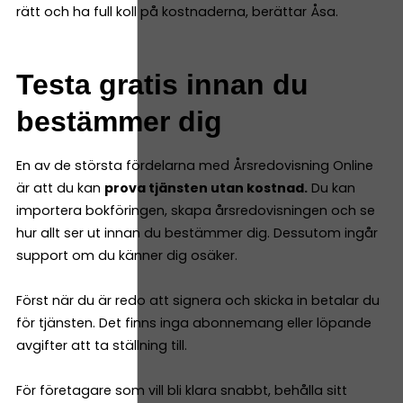
rätt och ha full koll på kostnaderna, berättar Åsa.
Testa gratis innan du
bestämmer dig
En av de största fördelarna med Årsredovisning Online
är att du kan
prova tjänsten utan kostnad.
Du kan
importera bokföringen, skapa årsredovisningen och se
hur allt ser ut innan du bestämmer dig. Dessutom ingår
support om du känner dig osäker.
Först när du är redo att signera och skicka in betalar du
för tjänsten. Det finns inga abonnemang eller löpande
avgifter att ta ställning till.
För företagare som vill bli klara snabbt, behålla sitt