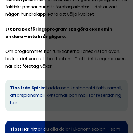
faktiskt passar hur ditt företag arbetar – det är värt
någon hundralapp extra att välja kvalitet.
Ett bra bokföringsprogram ska göra ekonomin
enklare – inte krångligare.
Om programmet har funktionerna i checklistan ovan,
brukar det vara ett bra tecken på att det fungerar även
när ditt företag växer.
Tips från Spiris:
Ladda ned kostnadsfri fakturamall,
affärsplansmall, kvittomall och mall för reseräkning
här
Tips!
Här hittar du alla delar i Ekonomiskolan
– som