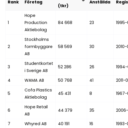
Rank
Företag
Anställda
Regi
(tkr)
Hope
1
Production
84 668
23
1995-
Aktiebolag
Stockholms
2
formbyggare
58 569
30
2010-
AB
Studentkortet
3
52 286
26
1994-
i Sverige AB
4
WAMA AB
50 768
41
2011-
Cofa Plastics
5
45 431
8
1967-
Aktiebolag
Hope Retail
6
44 379
35
2006-
AB
7
Whyred AB
40 191
16
1993-