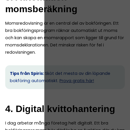
momsberäkning
Momsredovisning är en central del av bokföringen. Ett
bra bokföringsprogram räknar automatiskt ut moms
och kan skapa en momsrapport som ligger till grund för
momsdeklarationen. Det minskar risken för fel i
redovisningen.
Tips från Spiris:
Sköt det mesta av din löpande
bokföring automatiskt.
Prova gratis här!
4. Digital kvittohantering
I dag arbetar många företag helt digitalt. Ett bra