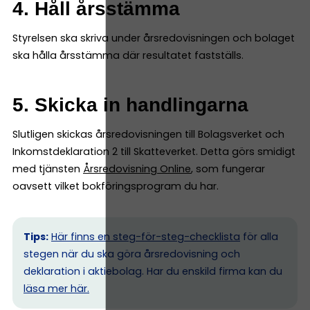
4. Håll årsstämma
Styrelsen ska skriva under årsredovisningen och bolaget
ska hålla årsstämma där resultatet fastställs.
5. Skicka in handlingarna
Slutligen skickas årsredovisningen till Bolagsverket och
Inkomstdeklaration 2 till Skatteverket. Detta görs smidigt
med tjänsten
Årsredovisning Online
, som fungerar
oavsett vilket bokföringsprogram du har.
Tips:
Här finns en steg-för-steg-checklista
för alla
stegen när du ska göra årsredovisning och
deklaration i aktiebolag. Har du enskild firma kan du
l
äsa mer här.