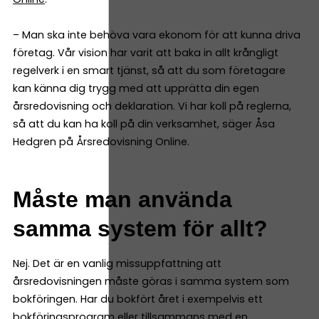
– Man ska inte behöva vara ekonom för att kunna driva
företag. Vår vision har varit att baka in allt krångligt
regelverk i en smart tjänst, så att du som företagare
kan känna dig trygg med att upprätta din egen
årsredovisning och deklaration. Vi har koll på reglerna,
så att du kan ha koll på din verksamhet, säger Åsa
Hedgren på Årsredovisning Online.
Måste man använda
samma system för allt?
Nej. Det är en vanlig missuppfattning att
årsredovisningen måste göras i samma system som
bokföringen. Har du bokfört året i exempelvis ett
bokföringsprogram eller tillsammans med en