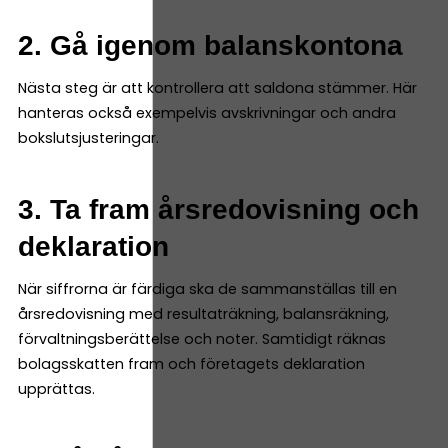
2. Gå igenom balanskontona
Nästa steg är att kontrollera att saldona stämmer. Här
hanteras också exempelvis avskrivningar och andra
bokslutsjusteringar.
3. Ta fram årsredovisning och
deklaration
När siffrorna är färdiga ska de sammanställas till en
årsredovisning med resultaträkning, balansräkning,
förvaltningsberättelse och noter. Samtidigt räknas
bolagsskatten fram och företagets deklaration
upprättas.