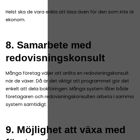
Helst ska de vara enkla att läsa även för den som inte är
ekonom.
8. Samarbete med
redovisningskonsult
Många företag väljer att anlita en redovisningskonsult
när de växer. Då är det viktigt att programmet gör det
enkelt att dela bokföringen. Många system låter både
företagaren och redovisningskonsulten arbeta i samma
system samtidigt.
9. Möjlighet att växa med