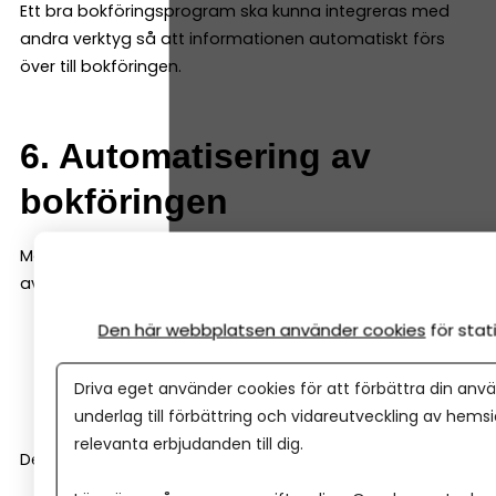
Ett bra bokföringsprogram ska kunna integreras med
andra verktyg så att informationen automatiskt förs
över till bokföringen.
6. Automatisering av
bokföringen
Moderna bokföringsprogram kan automatisera mycket
av bokföringen. Till exempel kan systemet:
Den här webbplatsen använder cookies
för sta
föreslå bokföringskonto
matcha banktransaktioner
Driva eget använder cookies för att förbättra din anvä
bokföra återkommande kostnader automatiskt
underlag till förbättring och vidareutveckling av hems
relevanta erbjudanden till dig.
Det gör arbetet betydligt snabbare.