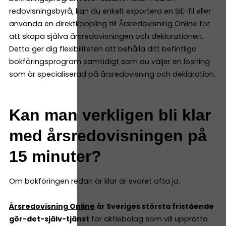
redovisningsbyrå, kan du enkelt exportera en SIE-fil eller
använda en direktkoppling till Årsredovisning Online för
att skapa själva årsredovisningen och deklarationen.
Detta ger dig flexibiliteten att behålla ditt befintliga
bokföringsprogram samtidigt som du väljer en lösning
som är specialiserad på årsredovisning och deklaration.
Kan man verkligen bli klar
med årsredovisningen på
15 minuter?
Om bokföringen redan är klar är svaret ofta ja.
Årsredovisning Online
är Sveriges största fristående
gör-det-själv-tjänst
för aktiebolag som vill upprätta