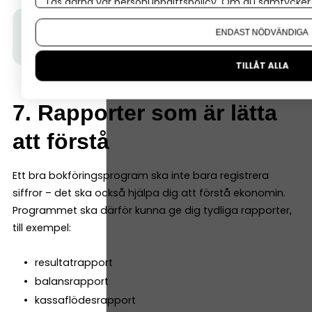
Läs gärna vår
personuppgiftspolicy
. Om du samtycker t
Om du vill ändra ditt val i efterhand hittar du den möjl
Tips från Spiris:
Följ Spiris nyhetsbrev här.
Få tips,
ENDAST NÖDVÄNDIGA
inspiration och aktualiteter för företagare.
TILLÅT ALLA
7. Rapporter som är lätta
att förstå
Ett bra bokföringsprogram ska inte bara registrera
siffror – det ska också hjälpa dig att förstå ekonomin.
Programmet ska därför kunna ge dig tydliga rapporter,
till exempel:
resultatrapport
balansrapport
kassaflödesrapport