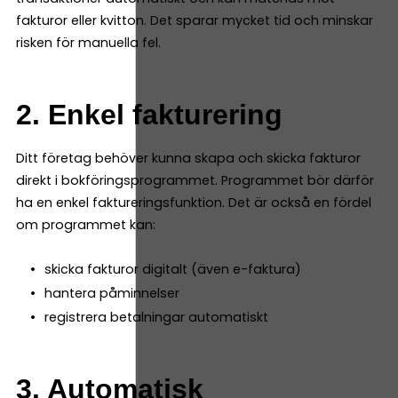
fakturor eller kvitton. Det sparar mycket tid och minskar
risken för manuella fel.
2. Enkel fakturering
Ditt företag behöver kunna skapa och skicka fakturor
direkt i bokföringsprogrammet. Programmet bör därför
ha en enkel faktureringsfunktion. Det är också en fördel
om programmet kan:
skicka fakturor digitalt (även e-faktura)
hantera påminnelser
registrera betalningar automatiskt
3. Automatisk