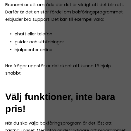
Ekonomi är ett område där det är viktigt att det blir rätt.
Därför är det en stor fördel om bokföringsprogrammet
erbjuder bra support. Det kan till exempel vara:
chatt eller telefon
guider och utbildningar
hjälpcenter online
När frågor uppstår är det skönt att kunna få hjälp
snabbt.
Välj funktioner, inte bara
pris!
När du ska välja bokföringsprogram är det lätt att
fastna i priset. Men ofta är det viktigare att programmet