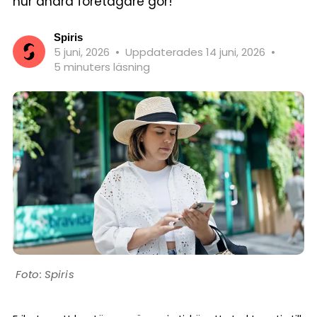
hur andra företagare gör!
Spiris
5 juni, 2026
•
Uppdaterades 14 juni, 2026
•
5 minuters läsning
Spiris