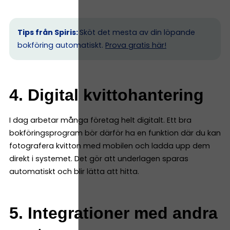
Tips från Spiris:
Sköt det mesta av din löpande
bokföring automatiskt.
Prova gratis här!
4. Digital kvittohantering
I dag arbetar många företag helt digitalt. Ett bra
bokföringsprogram bör därför ha en funktion där du kan
fotografera kvitton med mobilen och ladda upp dem
direkt i systemet. Det gör att underlagen sparas
automatiskt och blir lätta att hitta.
5. Integrationer med andra