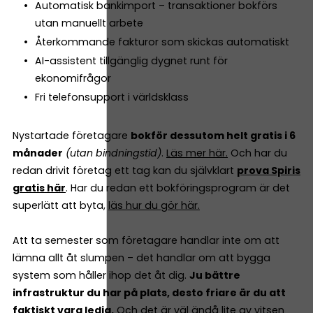
Automatisk bankimport – transaktioner bokförs
utan manuellt arbete
Återkommande fakturor som skickas automatiskt
AI-assistent tillgänglig dygnet runt för
ekonomifrågor
Fri telefonsupport i världsklass
Nystartade företagare
bokför dessutom helt gratis i 6
månader
(utan bindningstid)
.
Läs mer här.
Och har du
redan drivit företag ett tag kan du självklart
prova Spiris
gratis här
. Har du redan ett bokföringsprogram är det
superlätt att byta,
läs hur du gör här.
Att ta semester som företagare handlar inte om att
lämna allt åt slumpen – det handlar om att bygga
system som håller ihop det åt dig.
Ju bättre
infrastruktur du har på plats, desto friare är du att
faktiskt vara ledig.
Och det är väl ändå lite av vitsen