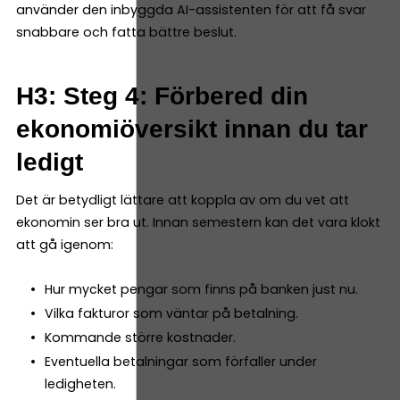
använder den inbyggda AI-assistenten för att få svar
snabbare och fatta bättre beslut.
H3: Steg 4: Förbered din
ekonomiöversikt innan du tar
ledigt
Det är betydligt lättare att koppla av om du vet att
ekonomin ser bra ut. Innan semestern kan det vara klokt
att gå igenom:
Hur mycket pengar som finns på banken just nu.
Vilka fakturor som väntar på betalning.
Kommande större kostnader.
Eventuella betalningar som förfaller under
ledigheten.