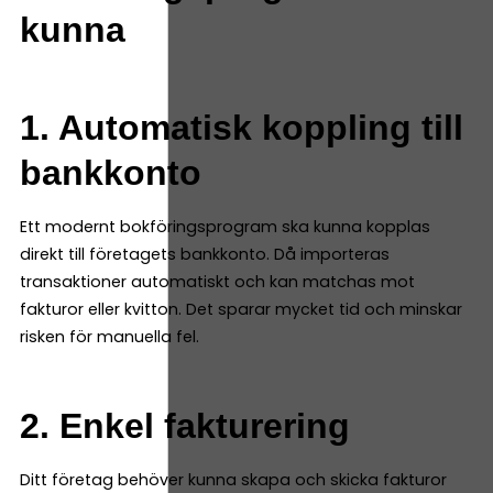
kunna
1. Automatisk koppling till
bankkonto
Ett modernt bokföringsprogram ska kunna kopplas
direkt till företagets bankkonto. Då importeras
transaktioner automatiskt och kan matchas mot
fakturor eller kvitton. Det sparar mycket tid och minskar
risken för manuella fel.
2. Enkel fakturering
Ditt företag behöver kunna skapa och skicka fakturor