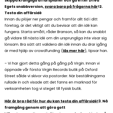
Skippa krångliga affärsplaner och gå efter Driva
Egets snabbversion,
svara bara på frågorna här
!
2.
Testa din affärsidé
Innan du plöjer ner pengar och framför allt tid i ditt
företag, är det viktigt att du bevisar att din idé kan
fungera. Starta smått, råder Branson, så kan du snabbt
gå vidare till nästa idé om din ursprungliga inte visar sig
lönsam. Bra sätt att validera din idé innan du drar igång
är med hjälp av crowdfunding (
läs mer här
), tipsar han.
– Vi har gjort detta gång på gång på Virgin. Innan vi
öppnade vår första Virgin Records butik på Oxford
Street sålde vi skivor via postorder. När beställningarna
rullade in och visade att det fanns en marknad för
verksamheten tog vi steget till fysisk butik.
Här är bra råd för hur du kan testa din affärsidé!
3. Nå
framgång genom att göra gott