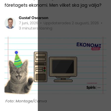
företagets ekonomi. Men vilket ska jag välja?
Gustaf Oscarson
7 juni, 2026
•
Uppdaterades 2 augusti, 2026
•
3 minuters läsning
Montage/Canva