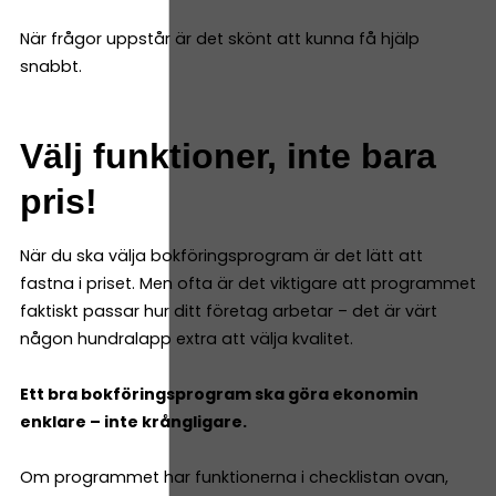
När frågor uppstår är det skönt att kunna få hjälp
snabbt.
Välj funktioner, inte bara
pris!
När du ska välja bokföringsprogram är det lätt att
fastna i priset. Men ofta är det viktigare att programmet
faktiskt passar hur ditt företag arbetar – det är värt
någon hundralapp extra att välja kvalitet.
Ett bra bokföringsprogram ska göra ekonomin
enklare – inte krångligare.
Om programmet har funktionerna i checklistan ovan,