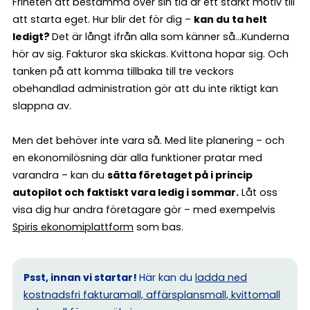
Friheten att bestämma över sin tid är ett starkt motiv till
att starta eget. Hur blir det för dig –
kan du ta helt
ledigt?
Det är långt ifrån alla som känner så…Kunderna
hör av sig. Fakturor ska skickas. Kvittona hopar sig. Och
tanken på att komma tillbaka till tre veckors
obehandlad administration gör att du inte riktigt kan
slappna av.
Men det behöver inte vara så. Med lite planering – och
en ekonomilösning där alla funktioner pratar med
varandra – kan du
sätta företaget på i princip
autopilot och faktiskt vara ledig i sommar.
Låt oss
visa dig hur andra företagare gör – med exempelvis
Spiris ekonomiplattform
som bas.
Psst, innan vi startar!
Här kan du
ladda ned
kostnadsfri fakturamall, affärsplansmall, kvittomall