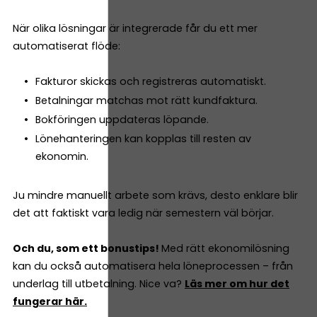
När olika lösningar är integrerade får du ett mer
automatiserat flöde:
Fakturor skickas och registreras automatiskt.
Betalningar matchas mot rätt kundfaktura.
Bokföringen uppdateras löpande.
Lönehanteringen kan kopplas till resten av
ekonomin.
Ju mindre manuellt arbete som krävs, desto enklare blir
det att faktiskt vara ledig när semestern väl börjar.
Och du, som ett bonustips!
Med rätt ekonomilösning
kan du också automatisera hela löneprocessen – från
underlag till utbetalning. Nice va?
Läs mer om hur det
fungerar här.