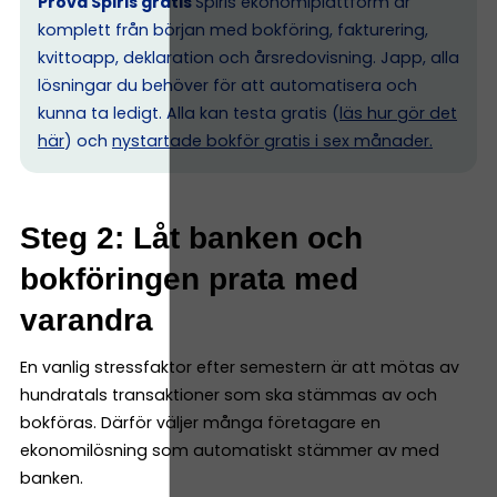
Prova Spiris gratis
Spiris ekonomiplattform är
komplett från början med bokföring, fakturering,
kvittoapp, deklaration och årsredovisning. Japp, alla
lösningar du behöver för att automatisera och
kunna ta ledigt. Alla kan testa gratis (
läs hur gör det
här
) och
nystartade bokför gratis i sex månader.
Steg 2: Låt banken och
bokföringen prata med
varandra
En vanlig stressfaktor efter semestern är att mötas av
hundratals transaktioner som ska stämmas av och
bokföras. Därför väljer många företagare en
ekonomilösning som automatiskt stämmer av med
banken.