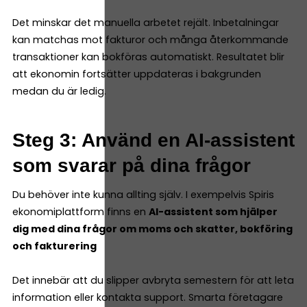
Det minskar det manuella arbetet rejält. Inbetalningar
kan matchas mot fakturor och många återkommande
transaktioner kan bokföras automatiskt. Resultatet blir
att ekonomin fortsätter uppdateras i bakgrunden
medan du är ledig.
Steg 3: Använd en AI-assistent
som svarar på dina frågor
Du behöver inte kunna allting själv. I exempelvis Spiris
ekonomiplattform finns en
AI-assistent som hjälper
dig med dina frågor om moms och skatter, bokföring
och fakturering
Det innebär att du slipper avbryta semestern för att leta
information eller kontakta support. Smarta företagare