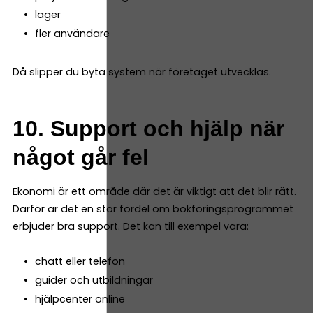
lager
fler användare
Då slipper du byta system när företaget utvecklas.
10. Support och hjälp när
något går fel
Ekonomi är ett område där det är viktigt att det blir rätt.
Därför är det en stor fördel om bokföringsprogrammet
erbjuder bra support. Det kan till exempel vara:
chatt eller telefon
guider och utbildningar
hjälpcenter online