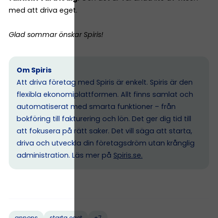
med att driva eget.
Glad sommar önskar Spiris!
Om Spiris
Att driva företag med Spiris är enkelt. Spiris är den
flexibla ekonomiplattformen. Allt finns samlat och
automatiserat med smarta funktioner – från
bokföring till fakturering och lön. Det ger dig tid till
att fokusera på rätt saker. Det vill säga att starta,
driva och utveckla din företagsdröm utan krånglig
administration. Läs mer på
Spiris.se
.
+7
annons
starta eget