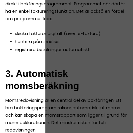
direkt i bokföringsprogrammet. Programmet bör därför
ha en enkel faktureringsfunktion. Det är också en fördel
om programmet kan:
skicka fakturor digitalt (även e-faktura)
hantera påminnelser
registrera betalningar automatiskt
3. Automatisk
momsberäkning
Momsredovisning är en central del av bokföringen. Ett
bra bokföringsprogram räknar automatiskt ut moms
och kan skapa en momsrapport som ligger till grund för
momsdeklarationen. Det minskar risken för fel i
redovisningen.