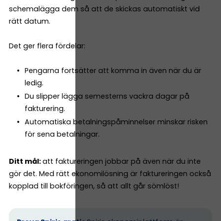
schemalägga dem så att de skickas automatiskt vid
rätt datum.
Det ger flera fördelar:
Pengarna fortsätter att komma in även när du är
ledig.
Du slipper lägga semesterns vackra dagar på
fakturering.
Automatiska betalningspåminnelser minskar risken
för sena betalningar.
Ditt mål:
att faktureringen jobbar på även när du inte
gör det. Med rätt ekonomilösning är faktureringen också
kopplad till bokföringen, så att allt går sömlöst!