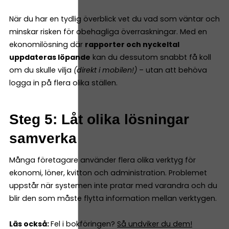
När du har en tydlig överblick vet du vad som väntar och
minskar risken för obehagliga överraskningar. Med en
ekonomilösning där
rapporter och nyckeltal
uppdateras löpande
kan du dessutom snabbt få koll
om du skulle vilja
(direkt i mobilen!)
– utan att behöva
logga in på flera olika ställen.
Steg 5: Låt olika lösningar
samverka
Många företagare använder flera olika verktyg för
ekonomi, löner, kvitton och administration. Problemet
uppstår när systemen inte pratar med varandra och du
blir den som måste flytta information mellan verktygen.
Läs också:
Fel i bokföringen?
Så undviker du dem!