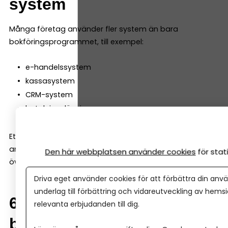
system
Många företag använder fler system än bara
bokföringsprogrammet, till exempel:
e-handelssystem
kassasystem
CRM-system
betalningslösningar
Ett bra bokföringsprogram ska kunna integreras med
andra verktyg så att informationen automatiskt förs
Den här webbplatsen använder cookies
för sta
över till bokföringen.
Driva eget använder cookies för att förbättra din anvä
underlag till förbättring och vidareutveckling av hems
6. Automatisering av
relevanta erbjudanden till dig.
bokföringen