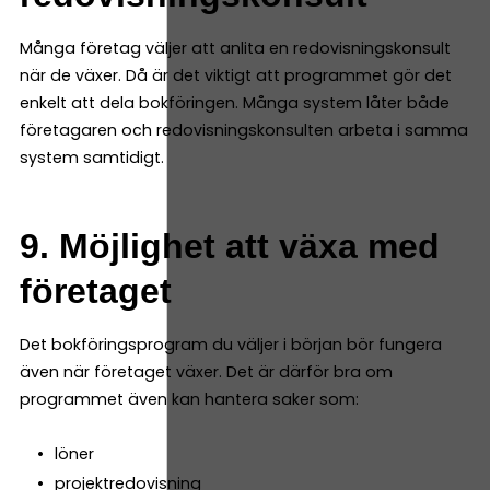
Många företag väljer att anlita en redovisningskonsult
när de växer. Då är det viktigt att programmet gör det
enkelt att dela bokföringen. Många system låter både
företagaren och redovisningskonsulten arbeta i samma
system samtidigt.
9. Möjlighet att växa med
företaget
Det bokföringsprogram du väljer i början bör fungera
även när företaget växer. Det är därför bra om
programmet även kan hantera saker som:
löner
projektredovisning