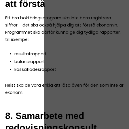
att förstå
Ett bra bokföringsprogram ska inte bara registrera
siffror – det ska också hjälpa dig att förstå ekonomin.
Programmet ska därför kunna ge dig tydliga rapporter,
till exempel:
resultatrapport
balansrapport
kassaflödesrapport
Helst ska de vara enkla att läsa även för den som inte är
ekonom.
8. Samarbete med
redovisningskonsult