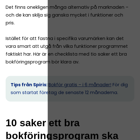
Det finns onekligen många alternativ på marknaden –
och de kan skilja sig ganska mycket i funktioner och
pris.
Istället för att fastna i specifika varumärken kan det
vara smart att utgå från vilka funktioner programmet
faktiskt har. Här är en checklista med tio saker ett bra
bokföringsprogram bör klara av.
Tips från Spiris:
Bokför gratis – i 6 månader!
För dig
som startat företag de senaste 12 månaderna.
10 saker ett bra
bokföringsprogram ska