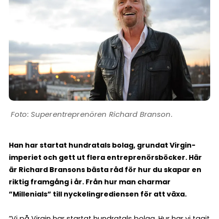
Superentreprenören Richard Branson.
Han har startat hundratals bolag, grundat Virgin-
imperiet och gett ut flera entreprenörsböcker. Här
är Richard Bransons bästa råd för hur du skapar en
riktig framgång i år. Från hur man charmar
”Millenials” till nyckelingrediensen för att växa.
”Vi på Virgin har startat hundratals bolag. Hur har vi tagit