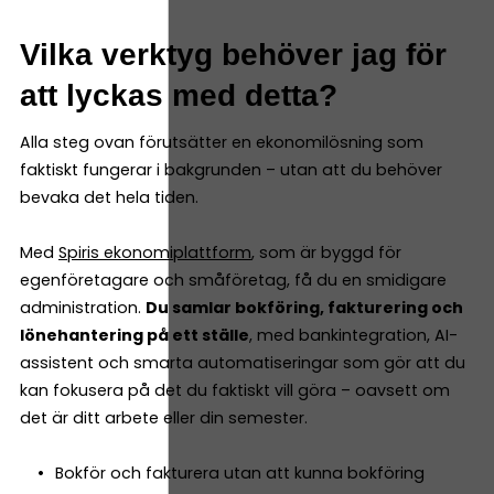
Vilka verktyg behöver jag för
att lyckas med detta?
Alla steg ovan förutsätter en ekonomilösning som
faktiskt fungerar i bakgrunden – utan att du behöver
bevaka det hela tiden.
Med
Spiris ekonomiplattform
, som är byggd för
egenföretagare och småföretag, få du en smidigare
administration.
Du samlar bokföring, fakturering och
lönehantering på ett ställe
, med bankintegration, AI-
assistent och smarta automatiseringar som gör att du
kan fokusera på det du faktiskt vill göra – oavsett om
det är ditt arbete eller din semester.
Bokför och fakturera utan att kunna bokföring