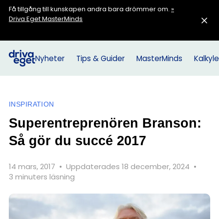
Få tillgång till kunskapen andra bara drömmer om.
»
Driva Eget MasterMinds
Nyheter
Tips & Guider
MasterMinds
Kalkyle
INSPIRATION
Superentreprenören Branson:
Så gör du succé 2017
14 mars, 2017
•
Uppdaterades 18 december, 2024
•
3 minuters läsning