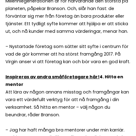
Millenniegenerationen är för närvarande den största på
planeten, påpekar Branson. Och, slår han fast: de
förväntar sig mer från företag än bara produkter eller
tjänster. Ett tydligt syfte kommer att hjälpa er att sticka
ut, och nå kunder med samma värderingar, menar han.
– Nystartade företag som sätter sitt syfte i centrum för
vad de gör kommer att ha störst framgång 2017. På
Virgin anser vi att företag kan och bör vara en god kraft.
Inspireras av andra småföretagare här!
4. Hitta en
mentor
Att lära av någon annans misstag och framgångar kan
vara ett värdefullt verktyg för att nå framgång i din
verksamhet. Så hitta en mentor – välj någon du
beundrar, råder Branson.
– Jag har haft många bra mentorer under min karriär.