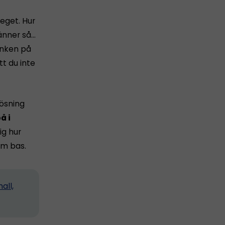
 eget. Hur
känner så…
tanken på
tt du inte
lösning
å i
ig hur
m bas.
all,