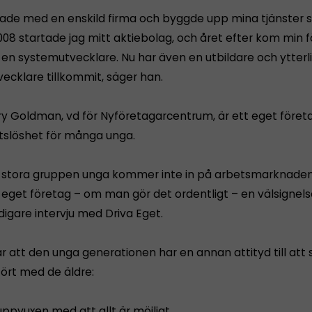
jade med en enskild firma och byggde upp mina tjänster
008 startade jag mitt aktiebolag, och året efter kom min f
, en systemutvecklare. Nu har även en utbildare och ytterl
ecklare tillkommit, säger han.
rry Goldman, vd för Nyföretagarcentrum, är ett eget före
etslöshet för många unga.
 stora gruppen unga kommer inte in på arbetsmarknaden
 eget företag – om man gör det ordentligt – en välsignels
idigare intervju med Driva Eget.
 att den unga generationen har en annan attityd till att 
fört med de äldre:
ppvuxen med att allt är möjligt.