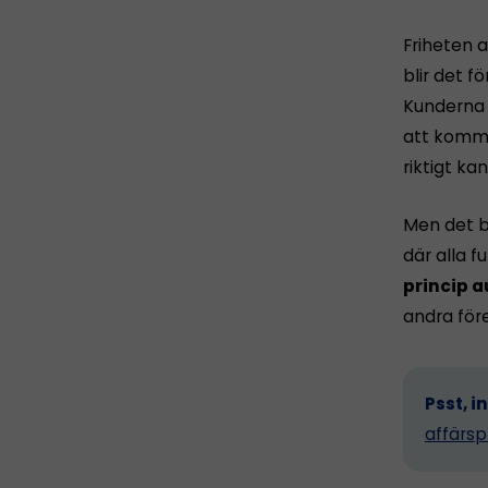
Friheten a
blir det fö
Kunderna h
att komma 
riktigt ka
Men det b
där alla 
princip a
andra för
Psst, i
affärsp