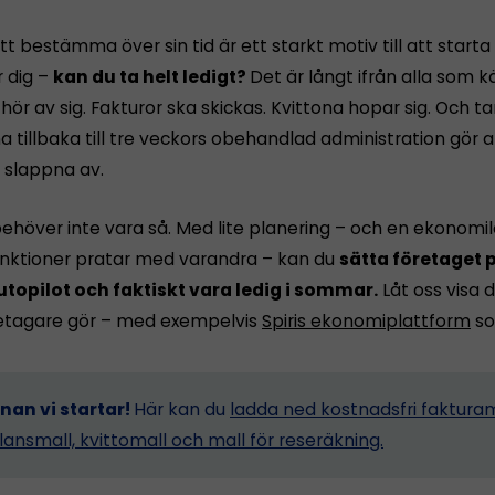
tt bestämma över sin tid är ett starkt motiv till att starta
r dig –
kan du ta helt ledigt?
Det är långt ifrån alla som 
ör av sig. Fakturor ska skickas. Kvittona hopar sig. Och 
tillbaka till tre veckors obehandlad administration gör a
n slappna av.
ehöver inte vara så. Med lite planering – och en ekonomi
funktioner pratar med varandra – kan du
sätta företaget p
utopilot och faktiskt vara ledig i sommar.
Låt oss visa d
etagare gör – med exempelvis
Spiris ekonomiplattform
so
nnan vi startar!
Här kan du
ladda ned kostnadsfri fakturam
lansmall, kvittomall och mall för reseräkning.