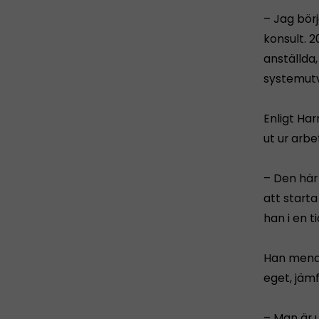
– Jag bör
konsult. 2
anställda
systemutv
Enligt Ha
ut ur arb
– Den här
att starta
han i en t
Han menar
eget, jäm
– Man är u