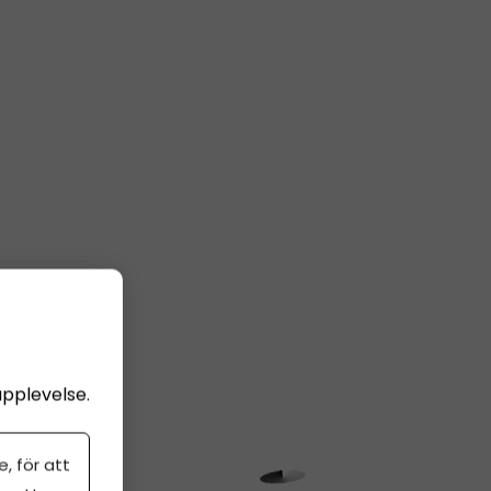
upplevelse.
, för att