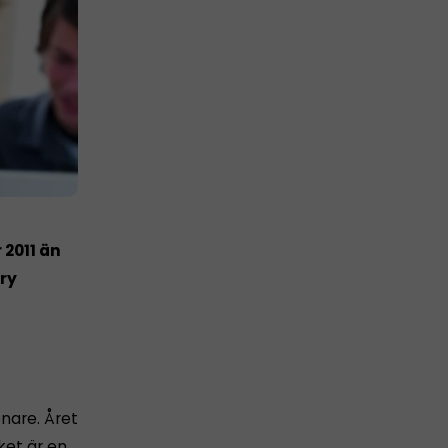
 2011 än
rry
enare. Året
ket är en