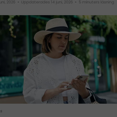
juni, 2026
•
Uppdaterades 14 juni, 2026
•
5 minuters läsning
is