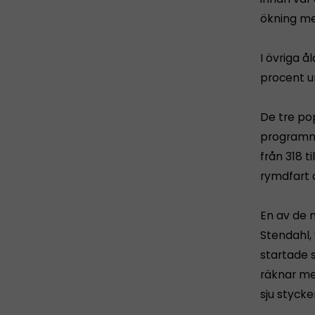
ökning me
I övriga 
procent un
De tre po
programme
från 318 
rymdfart 
En av de 
Stendahl, 
startade s
räknar me
sju stycke