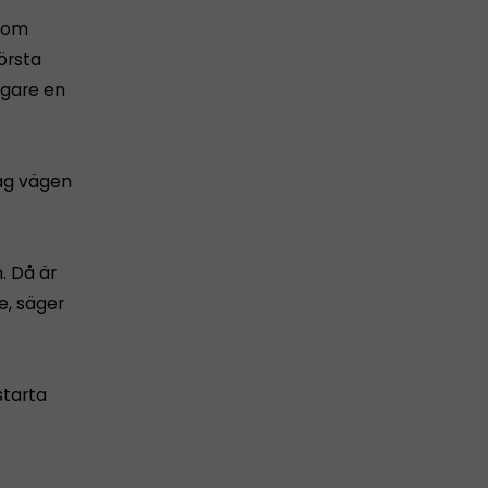
 som
örsta
igare en
tag vägen
. Då är
e, säger
starta