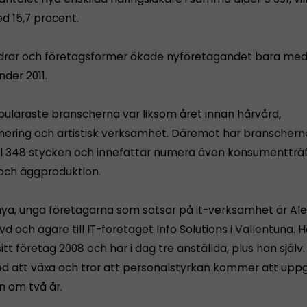
d 15,7 procent.
åldrar och företagsformer ökade nyföretagandet bara med
der 2011.
puläraste branscherna var liksom året innan hårvård,
ring och artistisk verksamhet. Däremot har branschern
till 348 stycken och innefattar numera även konsumentträf
och äggproduktion.
nya, unga företagarna som satsar på it-verksamhet är Ale
vd och ägare till IT-företaget Info Solutions i Vallentuna. 
itt företag 2008 och har i dag tre anställda, plus han själ
d att växa och tror att personalstyrkan kommer att uppgå
n om två år.