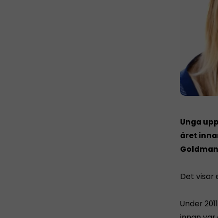
Unga upp 
året inna
Goldman 
Det visar
Under 2011
innan var 