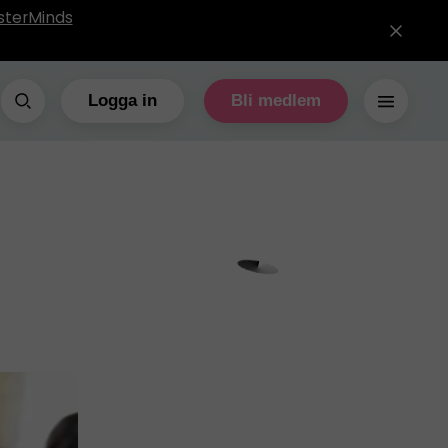
sterMinds
Logga in
Bli medlem