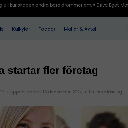
ång till kunskapen andra bara drömmer om.
» Driva Eget Ma
ds
Kalkyler
Poddar
Mallar & Avtal
 startar fler företag
012
•
Uppdaterades 18 december, 2024
•
1 minuts läsning