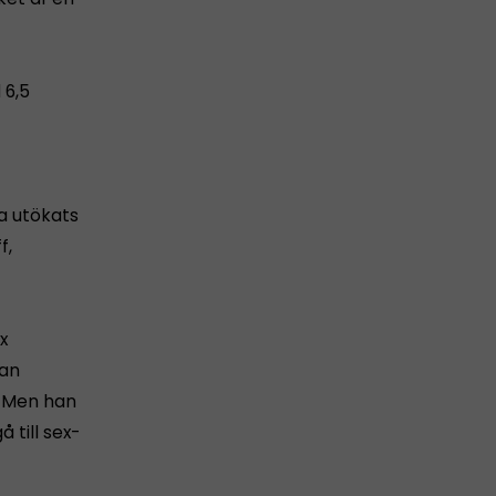
 6,5
a utökats
f,
x
Han
v. Men han
 till sex-