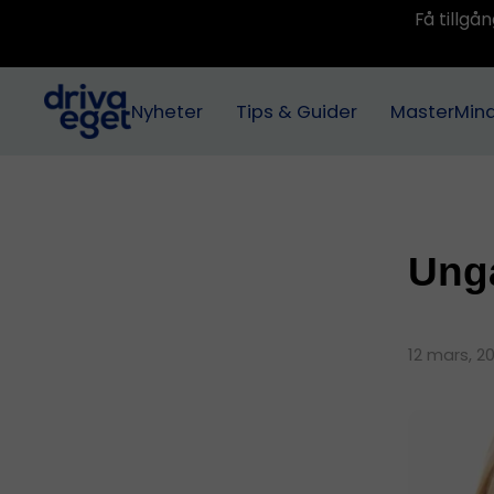
Få tillg
Nyheter
Tips & Guider
MasterMin
Unga
12 mars, 2