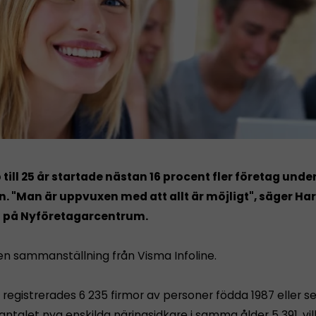
till 25 år startade nästan 16 procent fler företag under
n. "Man är uppvuxen med att allt är möjligt", säger Ha
på Nyföretagarcentrum.
 en sammanställning från Visma Infoline.
 registrerades 6 235 firmor av personer födda 1987 eller s
antalet nya enskilda näringsidkare i samma ålder 5 391, vil