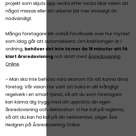
projekt som skjuts upp vecka efter vecka ökar risken att
något missas eller att arbetet blir mer stressigt än
nödvändigt.
Många företagare blir också förvånade över hur mycket
som idag går att automatisera. Om bokföringen är i
ordning,
behöver det inte ta mer än 15 minuter att få
klart årsredovisning
och skatt med
Årsredovisning
Online
.
– Man ska inte behöva vara ekonom för att kunna driva
företag. Vår vision har varit att baka in allt krångligt
regelverk i en smart tjänst, så att du som företagare
kan känna dig trygg med att upprätta din egen
årsredovisning och deklaration. Vi har koll på reglerna,
så att du kan ha koll på din verksamhet, säger Åsa
Hedgren på Årsredovisning Online.