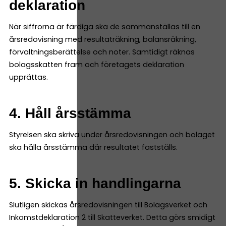
deklaration
När siffrorna är färdiga ska de sammanställas till en
årsredovisning med resultaträkning, balansräkning,
förvaltningsberättelse och noter. Samtidigt räknas
bolagsskatten fram och företagets deklaration
upprättas.
4. Håll årsstämma
Styrelsen ska skriva under årsredovisningen och bolaget
ska hålla årsstämma där resultatet fastställs.
5. Skicka in handlingarna
Slutligen skickas årsredovisningen till Bolagsverket och
Inkomstdeklaration 2 till Skatteverket. Detta görs smidigt