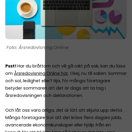
Årsredovisning Online
Psst!
Har du bråttom och vill gå rakt på sak, kan du läsa
om
Årsredovisning Online här
. Okej, nu till saken: Sommar
och sol, ledighet eller? Nja, för många företagare
betyder sommaren att det är dags att ta tag i
årsredovisningen och deklarationen.
Och låt oss vara ärliga, det är lätt att skjuta upp detta.
Många företagare tror att det krävs flera dagars jobb,
avancerade ekonomikunskaper eller hjälp från en