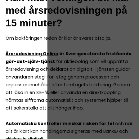
med årsredovisningen på
15 minuter?
Om bokföringen redan är klar är svaret ofta ja.
Årsredovisning Online
är Sveriges största fristående
gör-det-själv-tjänst
för aktiebolag som vill upprätta
årsredovisning och deklaration digitalt. Tjänsten guidar
användaren steg-för-steg genom processen och
anpassar innehållet efter företagets bokföring. Genom
att läsa in en SIE-fil, eller använda en direktkoppling
hämtas siffrorna automatiskt och systemet hjälper till
att säkerställa att allt hänger ihop.
Automatiska kontroller minskar risken för fel
och när
allt är klart kan handlingarna signeras med BankID och
skickas in digitalt.