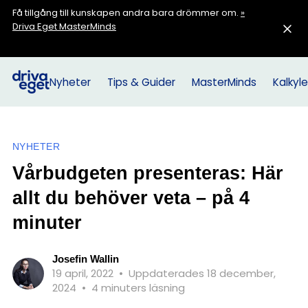
Få tillgång till kunskapen andra bara drömmer om.
»
Driva Eget MasterMinds
Nyheter
Tips & Guider
MasterMinds
Kalkyle
NYHETER
Vårbudgeten presenteras: Här
allt du behöver veta – på 4
minuter
Josefin Wallin
19 april, 2022
•
Uppdaterades 18 december,
2024
•
4 minuters läsning