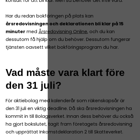
konsult för att bli klar. Men så behöver det inte vara.
Har du redan bokföringen på plats kan
årsredovisningen och deklarationen bli klar på 15
minuter
med
Årsredovisning Online
, och du kan
dessutom få hjälp om du behöver. Dessutom fungerar
tjänsten oavsett vilket bokföringsprogram du har.
Vad måste vara klart före
den 31 juli?
För aktiebolag med kalenderår som räkenskapsår är
den 31 juli en viktig deadline. Då ska årsredovisningen ha
kommit in till Bolagsverket. Innan dess behöver du också
ha gjort bokslutet, tagit fram företagets årsredovisning
och upprättat Inkomstdeklaration 2 till Skatteverket.