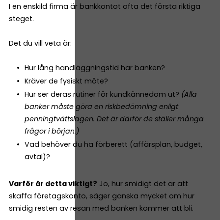
I en enskild firma är bankkontot ofta det första riktiga
steget.
Det du vill veta är:
Hur lång handläggningstid har banken?
Kräver de fysiskt möte?
Hur ser deras rutiner för kundkännedom ut?
(Alla
banker måste göra en riskbedömning enligt
penningtvättslagen. Det är därför de ställer många
frågor i början.)
Vad behöver du ha förberett (affärsplan, budget,
avtal)?
Varför är detta viktigt?
Jo, hur smidigt det är att
skaffa företagskonto, säger ganska mycket om hur
smidig resten av resan med banken kommer att bli.