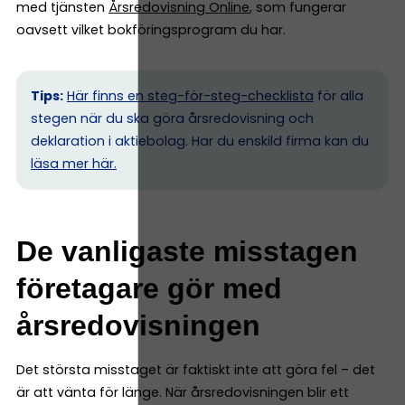
med tjänsten
Årsredovisning Online
, som fungerar
oavsett vilket bokföringsprogram du har.
Tips:
Här finns en steg-för-steg-checklista
för alla
stegen när du ska göra årsredovisning och
deklaration i aktiebolag. Har du enskild firma kan du
l
äsa mer här.
De vanligaste misstagen
företagare gör med
årsredovisningen
Det största misstaget är faktiskt inte att göra fel – det
är att vänta för länge. När årsredovisningen blir ett