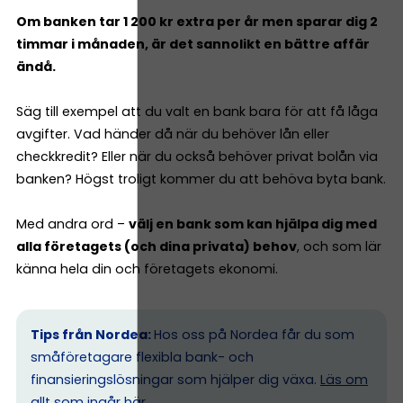
Om banken tar 1 200 kr extra per år men sparar dig 2
timmar i månaden, är det sannolikt en bättre affär
ändå.
Säg till exempel att du valt en bank bara för att få låga
avgifter. Vad händer då när du behöver lån eller
checkkredit? Eller när du också behöver privat bolån via
banken? Högst troligt kommer du att behöva byta bank.
Med andra ord –
välj en bank som kan hjälpa dig med
alla företagets (och dina privata) behov
, och som lär
känna hela din och företagets ekonomi.
Tips från Nordea:
Hos oss på Nordea får du som
småföretagare flexibla bank- och
finansieringslösningar som hjälper dig växa.
Läs om
allt som ingår här.