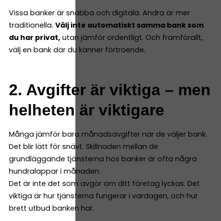
Vissa banker är snabba och digitala. Andra är mer
traditionella.
Välj inte automatiskt samma bank som
du har privat,
utan jämför ordentligt. Och framförallt,
välj en bank där du känner förtroende.
2. Avgifter är viktiga – men
helheten är viktigare
Många jämför bara månadsavgifter när de väljer bank.
Det blir lätt för snävt. Skillnaden mellan de
grundläggande tjänsterna hos banker är ofta några
hundralappar i månaden.
Det är inte det som avgör om ditt företag lyckas. Det
viktiga är hur tjänsterna fungerar i vardagen, och hur
brett utbud banken har.