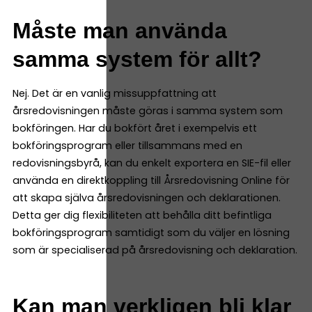
Måste man använda
samma system för allt?
Nej. Det är en vanlig missuppfattning att
årsredovisningen måste göras i samma system som
bokföringen. Har du bokfört året i exempelvis ett
bokföringsprogram eller tillsammans med en
redovisningsbyrå, kan du enkelt exportera en SIE-fil eller
använda en direktkoppling till Årsredovisning Online för
att skapa själva årsredovisningen och deklarationen.
Detta ger dig flexibiliteten att behålla ditt befintliga
bokföringsprogram samtidigt som du väljer en lösning
som är specialiserad på årsredovisning och deklaration.
Kan man verkligen bli klar