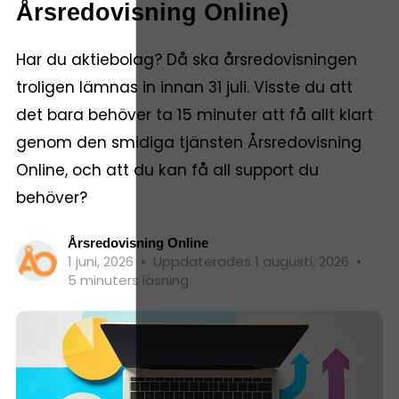
Årsredovisning Online)
Har du aktiebolag? Då ska årsredovisningen
troligen lämnas in innan 31 juli. Visste du att
det bara behöver ta 15 minuter att få allt klart
genom den smidiga tjänsten Årsredovisning
Online, och att du kan få all support du
behöver?
Årsredovisning Online
1 juni, 2026
•
Uppdaterades 1 augusti, 2026
•
5 minuters läsning