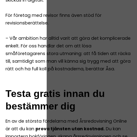
För företag med revisor finns även stöd för
revisionsberättelse.
– Vår ambition har alltid varit att göra det komplicerade
enkelt. För oss handlar det om att lösa
småföretagarens stora utmaning: att få tiden att räcka
till, samtidigt som man vill känna sig trygg med att göra
rätt och ha full koll på kostnaderna, berättar Åsa.
Testa gratis innan du
bestämmer dig
En av de största fördelarna med Årsredovisning Online
är att du kan
prova tjänsten utan kostnad.
Du kan
importera bokföringen, skapa årsredovisningen och se