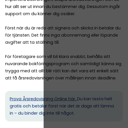
hur allt ser ut innan du bestämmer dig. Dessutom ingår
support om du känner dig osäker.
Först när du är redo att signera och skicka in betalar du
för tjänsten. Det finns inga abonnemang eller löpande
avgifter att ta ställning till.
För företagare som vill bli klara snabbt, behålla sitt
nuvarande bokföringsprogram och samtidigt känna sig
trygga med att allt blir rätt kan det vara ett enkelt sätt
att få årsredovisningen över mållinjen innan deadline.
Prova Årsredovisning Online här.
Du kan testa helt
gratis och betalar först när det är dags att lämna
in – du binder dig inte till något.