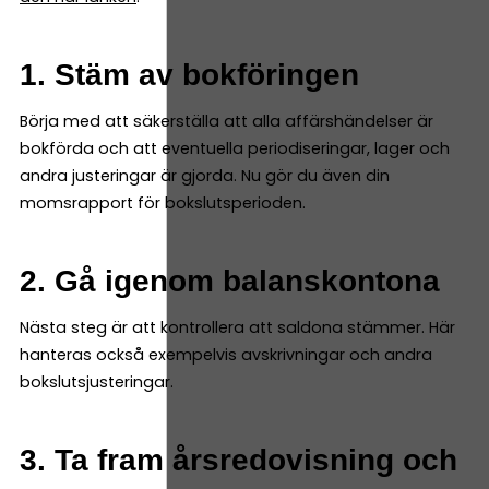
1. Stäm av bokföringen
Börja med att säkerställa att alla affärshändelser är
bokförda och att eventuella periodiseringar, lager och
andra justeringar är gjorda. Nu gör du även din
momsrapport för bokslutsperioden.
2. Gå igenom balanskontona
Nästa steg är att kontrollera att saldona stämmer. Här
hanteras också exempelvis avskrivningar och andra
bokslutsjusteringar.
3. Ta fram årsredovisning och