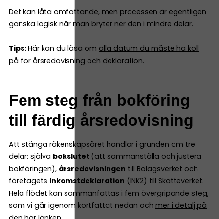
Det kan låta omfattande, men processen är egentligen
ganska logisk när man bryter ner den i mindre delar.
Tips:
Här kan du läsa om
alla datum du måste ha koll
på för årsredovisning och deklaration
.
Fem steg från bokföring
till färdig årsredovisning
Att stänga räkenskapsåret handlar i grunden om tre
delar: själva
bokslutet
(att sammanställa och justera
bokföringen),
årsredovisningen
till Bolagsverket och
företagets
inkomstdeklaration
(INK2) till Skatteverket.
Hela flödet kan sammanfattas i fem övergripande steg,
som vi går igenom kortfattat nedan och
mer i detalj på
den här länken
.