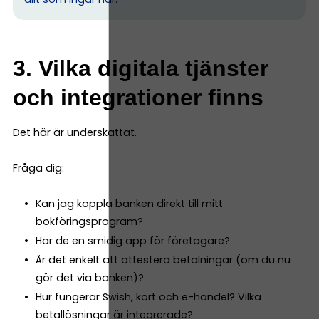
3. Vilka digitala tjänster
och integrationer finns
Det här är underskattat.
Fråga dig:
Kan jag koppla banken direkt till mitt
bokföringsprogram?
Har de en smidig app för företagare?
Är det enkelt att attestera betalningar (om du nu
gör det via banken)?
Hur fungerar Swish, kort och e-handel? Vilka
betallösningar är integrerade?