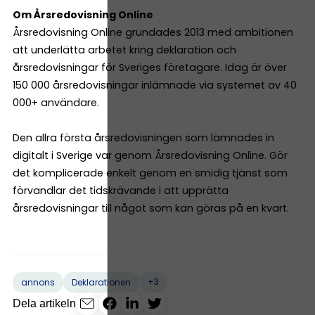
Om Årsredovisning Online
Årsredovisning Online grundades 2013 med ambitionen
att underlätta arbetet kring deklaration och
årsredovisningar för Sveriges företagare. Idag är över
150 000 årsredovisningar inlämnade via systemet av 40
000+ användare.
Den allra första årsredovisningen som lämnades in
digitalt i Sverige var genom Årsredovisning Online. Gör
det komplicerade enkelt genom en smidig tjänst som
förvandlar det tidskrävande i att upprätta
årsredovisningar till något som kan göras på en kvart.
+3
annons
Deklarationen
Dela artikeln