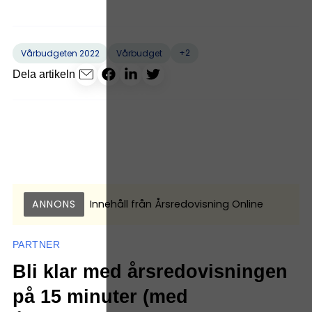
+2
Vårbudgeten 2022
Vårbudget
Dela artikeln
ANNONS
Innehåll från
Årsredovisning Online
PARTNER
Bli klar med årsredovisningen
på 15 minuter (med