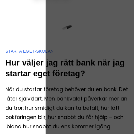
STARTA EGET-SKOLAN
Hur väljer jag rätt bank när jag
startar eget företag?
När du startar företag behöver du en bank. Det
låter självklart. Men bankvalet påverkar mer än
du tror: hur smidigt du kan ta betalt, hur lätt
bokföringen blir, hur snabbt du får hjälp – och
ibland hur snabbt du ens kommer igång.