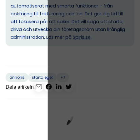
automatiserat med smarta funktioner – från
bokföring till fakturering och lön. Det ger dig tid till
att fokusera på rätt saker. Det vill säga att starta,
driva och utveckla din företagsdröm utan krånglig
administration. Läs mer på
Spiris.se
.
+7
annons
starta eget
Dela artikeln