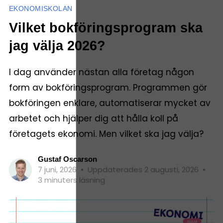
EKONOMISKOLAN
Vilket bokföringsprogram ska
jag välja 2026?
I dag använder nästan alla företag någon
form av bokföringsprogram. Programmen gör
bokföringen enklare, automatiserar mycket av
arbetet och hjälper dig att hålla koll på
företagets ekonomi. Men vilket ska jag välja?
Gustaf Oscarson
7 juni, 2026
•
Uppdaterades 2 augusti, 2026
•
3 minuters läsning