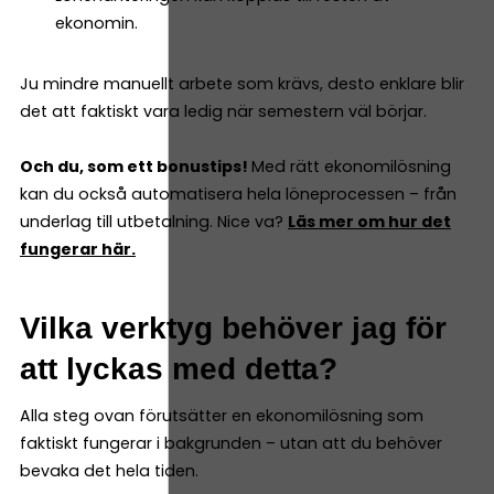
ekonomin.
Ju mindre manuellt arbete som krävs, desto enklare blir
det att faktiskt vara ledig när semestern väl börjar.
Och du, som ett bonustips!
Med rätt ekonomilösning
kan du också automatisera hela löneprocessen – från
underlag till utbetalning. Nice va?
Läs mer om hur det
fungerar här.
Vilka verktyg behöver jag för
att lyckas med detta?
Alla steg ovan förutsätter en ekonomilösning som
faktiskt fungerar i bakgrunden – utan att du behöver
bevaka det hela tiden.