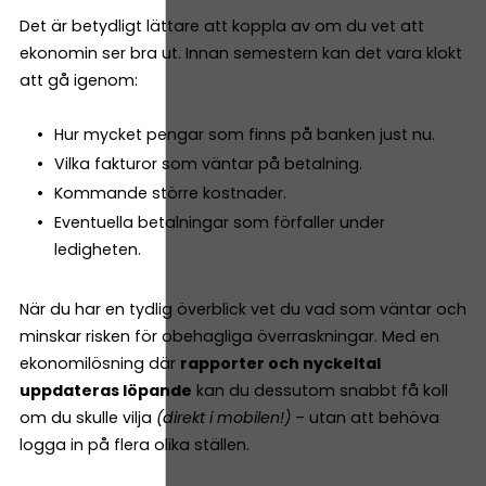
Det är betydligt lättare att koppla av om du vet att
ekonomin ser bra ut. Innan semestern kan det vara klokt
att gå igenom:
Hur mycket pengar som finns på banken just nu.
Vilka fakturor som väntar på betalning.
Kommande större kostnader.
Eventuella betalningar som förfaller under
ledigheten.
När du har en tydlig överblick vet du vad som väntar och
minskar risken för obehagliga överraskningar. Med en
ekonomilösning där
rapporter och nyckeltal
uppdateras löpande
kan du dessutom snabbt få koll
om du skulle vilja
(direkt i mobilen!)
– utan att behöva
logga in på flera olika ställen.