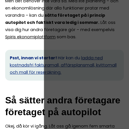
Men det behöver inte vara så. Med lite planering – och
en ekonomilösning där alla funktioner pratar med
varandra – kan du
sätta företaget på i princip
autopilot och faktiskt vara ledig i sommar.
Låt oss
visa dig hur andra företagare gör – med exempelvis
Spiris ekonomiplattform
som bas.
Psst, innan vi startar!
Här kan du
ladda ned
kostnadsfri fakturamall, affärsplansmall, kvittomall
och mall för reseräkning.
Så sätter andra företagare
företaget på autopilot
Okej, då kör vi igång. Låt oss gå igenom fem smarta