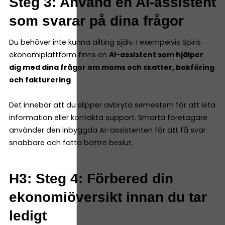
Steg 3: Använd en AI-assistent
som svarar på dina frågor
Du behöver inte kunna allting själv. I exempelvis Spiris
ekonomiplattform finns en
AI-assistent som hjälper
dig med dina frågor om moms och skatter, bokföring
och fakturering
Det innebär att du slipper avbryta semestern för att leta
information eller kontakta support. Smarta företagare
använder den inbyggda AI-assistenten för att få svar
snabbare och fatta bättre beslut.
H3: Steg 4: Förbered din
ekonomiöversikt innan du tar
ledigt