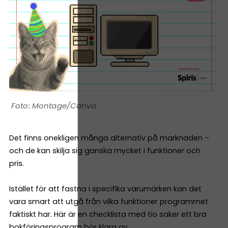
Montage/Canva
Det finns onekligen många alternativ på marknaden –
och de kan skilja sig ganska mycket i funktioner och
pris.
Istället för att fastna i specifika varumärken kan det
vara smart att utgå från vilka funktioner programmet
faktiskt har. Här är en checklista med tio saker ett bra
bokföringsprogram bör klara av.