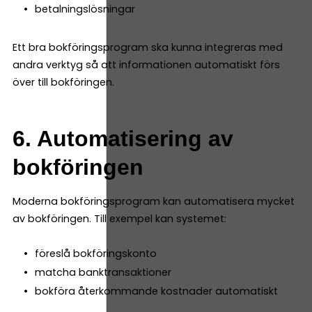
betalningslösningar
Ett bra bokföringsprogram ska kunna integreras med
andra verktyg så att informationen automatiskt förs
över till bokföringen.
6. Automatisering av
bokföringen
Moderna bokföringsprogram kan automatisera mycket
av bokföringen. Till exempel kan systemet:
föreslå bokföringskonto
matcha banktransaktioner
bokföra återkommande kostnader automatiskt