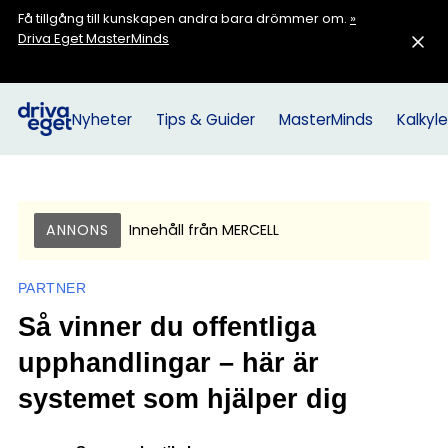
Få tillgång till kunskapen andra bara drömmer om.
»
Driva Eget MasterMinds
Nyheter
Tips & Guider
MasterMinds
Kalkyle
ANNONS
Innehåll från
MERCELL
PARTNER
Så vinner du offentliga
upphandlingar – här är
systemet som hjälper dig