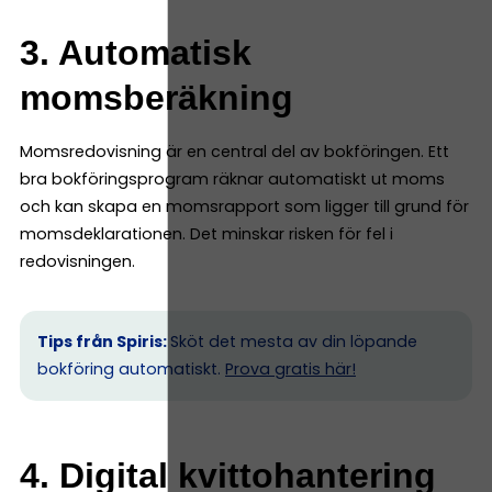
3. Automatisk
momsberäkning
Momsredovisning är en central del av bokföringen. Ett
bra bokföringsprogram räknar automatiskt ut moms
och kan skapa en momsrapport som ligger till grund för
momsdeklarationen. Det minskar risken för fel i
redovisningen.
Tips från Spiris:
Sköt det mesta av din löpande
bokföring automatiskt.
Prova gratis här!
4. Digital kvittohantering