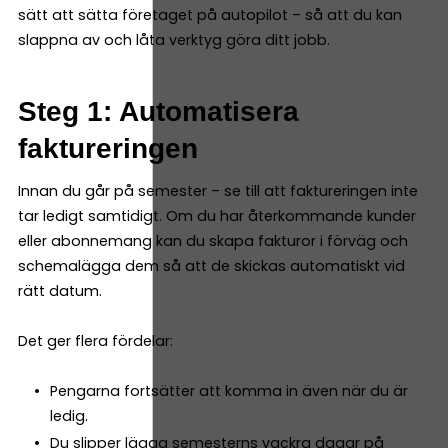
sätt att sätta företaget på autopilot – så att du kan
slappna av och låta verktyg göra ditt jobb.
Steg 1: Automatisera
faktureringen
Innan du går på semester – se till att faktureringen inte
tar ledigt samtidigt. Om du har återkommande kunder
eller abonnemang kan du skapa fakturor i förväg och
schemalägga dem så att de skickas automatiskt vid
rätt datum.
Det ger flera fördelar:
Pengarna fortsätter att komma in även när du är
ledig.
Du slipper lägga semesterns vackra dagar på