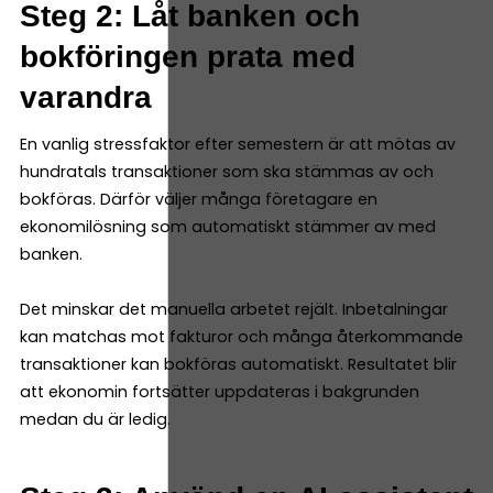
Steg 2: Låt banken och
bokföringen prata med
varandra
En vanlig stressfaktor efter semestern är att mötas av
hundratals transaktioner som ska stämmas av och
bokföras. Därför väljer många företagare en
ekonomilösning som automatiskt stämmer av med
banken.
Det minskar det manuella arbetet rejält. Inbetalningar
kan matchas mot fakturor och många återkommande
transaktioner kan bokföras automatiskt. Resultatet blir
att ekonomin fortsätter uppdateras i bakgrunden
medan du är ledig.