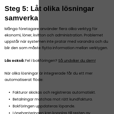
Steg 5: Låt olika lösningar
samverka
Många företagare använder flera olika verktyg för
ekonomi, löner, kvitton och administration. Problemet
uppstår när systemen inte pratar med varandra och du
blir den som måste flytta information mellan verktygen.
Läs också:
Fel i bokföringen?
Så undviker du dem!
När olika lösningar är integrerade får du ett mer
automatiserat flöde:
Fakturor skickas och registreras automatiskt.
Betalningar matchas mot rätt kundfaktura.
Bokföringen uppdateras löpande.
Lönehanteringen kan kopplas till resten av