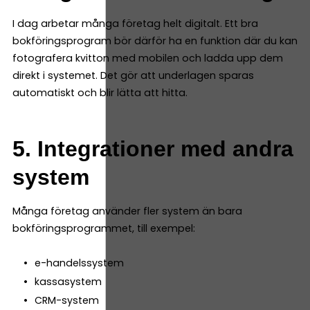
I dag arbetar många företag helt digitalt. Ett bra
bokföringsprogram bör därför ha en funktion där du kan
fotografera kvitton med mobilen och ladda upp dem
direkt i systemet. Det gör att underlagen sparas
automatiskt och blir lätta att hitta.
5. Integrationer med andra
system
Många företag använder fler system än bara
bokföringsprogrammet, till exempel:
e-handelssystem
kassasystem
CRM-system