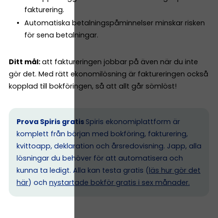
fakturering.
Automatiska betalningspåminnelser minskar risken
för sena betalningar.
Ditt mål:
att faktureringen jobbar på även när du inte
gör det. Med rätt ekonomilösning är faktureringen också
kopplad till bokföringen, så att allt går sömlöst!
Prova Spiris gratis
Spiris ekonomiplattform är
komplett från början med bokföring, fakturering,
kvittoapp, deklaration och årsredovisning. Japp, alla
lösningar du behöver för att automatisera och
kunna ta ledigt. Alla kan testa gratis (
läs hur gör det
här
) och
nystartade bokför gratis i sex månader.