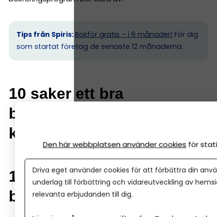
Tips från Spiris:
Bokför gratis – i 6 månader!
För dig
som startat företag de senaste 12 månaderna.
10 saker ett bra
bokföringsprogram ska
kunna
Den här webbplatsen använder cookies
för sta
Driva eget använder cookies för att förbättra din anvä
1. Automatisk koppling till
underlag till förbättring och vidareutveckling av hems
bankkonto
relevanta erbjudanden till dig.