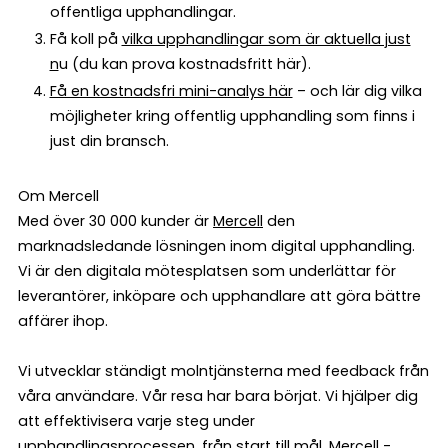
offentliga upphandlingar.
Få koll på
vilka upphandlingar som är aktuella just
n
u (du kan prova kostnadsfritt här).
Få en kostnadsfri mini-analys här
– och lär dig vilka
möjligheter kring offentlig upphandling som finns i
just din bransch.
Om Mercell
Med över 30 000 kunder är
Mercell
den
marknadsledande lösningen inom digital upphandling.
Vi är den digitala mötesplatsen som underlättar för
leverantörer, inköpare och upphandlare att göra bättre
affärer ihop.
Vi utvecklar ständigt molntjänsterna med feedback från
våra användare. Vår resa har bara börjat. Vi hjälper dig
att effektivisera varje steg under
upphandlingsprocessen, från start till mål. Mercell -