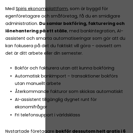
Med
Spiris ekonomiplattform
, som är byggd för
egenföretagare och småföretag, få du en smidigare
administration.
Du samlar bokföring, fakturering och
lönehantering på ett ställe
, med bankintegration, AI-
assistent och smarta automatiseringar som gör att du
kan fokusera på det du faktiskt vill göra – oavsett om
det är ditt arbete eller din semester.
Bokför och fakturera utan att kunna bokföring
Automatisk bankimport – transaktioner bokförs
utan manuellt arbete
Återkommande fakturor som skickas automatiskt
AI-assistent tillgänglig dygnet runt för
ekonomifrågor
Fri telefonsupport i världsklass
Nystartade företagare
bokför dessutom helt gratis i 6