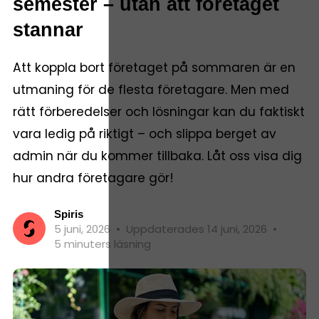
semester – utan att företaget
stannar
Att koppla bort företaget på sommaren är en
utmaning för de flesta företagare. Men med
rätt förberedelser och lösningar kan du faktiskt
vara ledig på riktigt – och slippa berget av
admin när du kommer tillbaka. Låt oss visa dig
hur andra företagare gör!
Spiris
5 juni, 2026
•
Uppdaterades 14 juni, 2026
•
5 minuters läsning