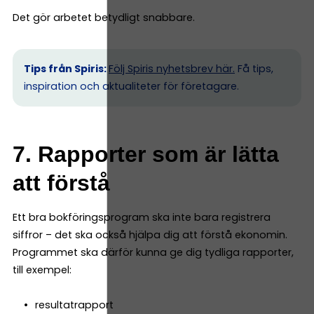
Det gör arbetet betydligt snabbare.
Tips från Spiris:
Följ Spiris nyhetsbrev här.
Få tips,
inspiration och aktualiteter för företagare.
7. Rapporter som är lätta
att förstå
Ett bra bokföringsprogram ska inte bara registrera
siffror – det ska också hjälpa dig att förstå ekonomin.
Programmet ska därför kunna ge dig tydliga rapporter,
till exempel:
resultatrapport