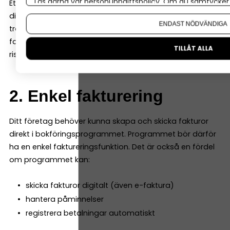
Läs gärna vår
personuppgiftspolicy
. Om du samtycker t
Ett modernt bokföringsprogram ska kunna kopplas
Om du vill ändra ditt val i efterhand hittar du den möjl
direkt till företagets bankkonto. Då importeras
ENDAST NÖDVÄNDIGA
transaktioner automatiskt och kan matchas mot
fakturor eller kvitton. Det sparar mycket tid och minskar
TILLÅT ALLA
risken för manuella fel.
2. Enkel fakturering
Ditt företag behöver kunna skapa och skicka fakturor
direkt i bokföringsprogrammet. Programmet bör därför
ha en enkel faktureringsfunktion. Det är också en fördel
om programmet kan:
skicka fakturor digitalt (även e-faktura)
hantera påminnelser
registrera betalningar automatiskt