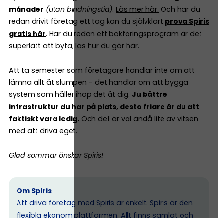
månader
(utan bindningstid)
.
Läs mer här.
Och har du
redan drivit företag ett tag kan du självklart
prova Spiris
gratis här
. Har du redan ett bokföringsprogram är det
superlätt att byta,
läs hur du gör här.
Att ta semester som företagare handlar inte om att
lämna allt åt slumpen – det handlar om att bygga
system som håller ihop det åt dig.
Ju bättre
infrastruktur du har på plats, desto friare är du att
faktiskt vara ledig.
Och det är väl ändå lite av vitsen
med att driva eget.
Glad sommar önskar Spiris!
Om Spiris
Att driva företag med Spiris är enkelt. Spiris är den
flexibla ekonomiplattformen. Allt finns samlat och