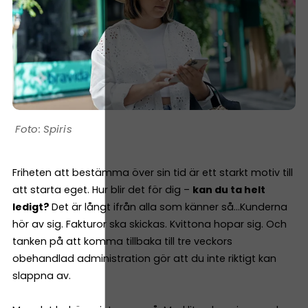
Spiris
Friheten att bestämma över sin tid är ett starkt motiv till
att starta eget. Hur blir det för dig –
kan du ta helt
ledigt?
Det är långt ifrån alla som känner så…Kunderna
hör av sig. Fakturor ska skickas. Kvittona hopar sig. Och
tanken på att komma tillbaka till tre veckors
obehandlad administration gör att du inte riktigt kan
slappna av.