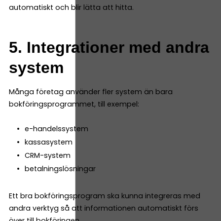
automatiskt och blir lätta att hitta.
5. Integrationer med andra
system
Många företag använder fler system än bara
bokföringsprogrammet, till exempel:
e-handelssystem
kassasystem
CRM-system
betalningslösningar
Ett bra bokföringsprogram ska kunna integreras med
andra verktyg så att informationen automatiskt förs
över till bokföringen.