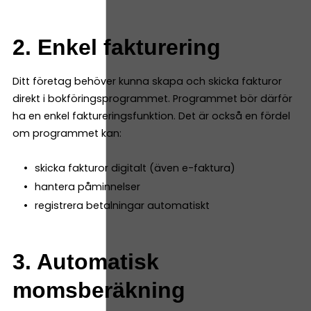
2. Enkel fakturering
Ditt företag behöver kunna skapa och skicka fakturor
direkt i bokföringsprogrammet. Programmet bör därför
ha en enkel faktureringsfunktion. Det är också en fördel
om programmet kan:
skicka fakturor digitalt (även e-faktura)
hantera påminnelser
registrera betalningar automatiskt
3. Automatisk
momsberäkning