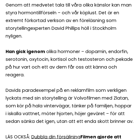
Genom att medvetet tala till våra olika känslor kan man
styra hormontillförseln – och vår köplust. Det är en
extremt förkortad verkson av en föreläsning som
storytellingexperten David Phillips höll i Stockholm
nyligen.
Han gick igenom
olika hormoner – dopamin, endorfin,
serotonin, oxytocin, kortisol och testosteron och pekade
på hur vart och ett av dem får oss att känna och
reagera.
Davids paradexempel på en reklamfilm som verkligen
lyckats med sin storytelling är Volvofilmen med Zlatan,
som kör på hala vintervägar, tänker på familjen, hoppar
i iskalla vattnet, möter hjorten, höjer geväret – för att
sedan sänka det igen, utan att ett enda skott brinner av.
LÄS OCKSÅ:
Dubbla din försäljning
Filmen gjorde att