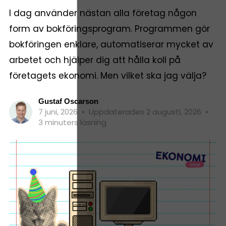
I dag använder nästan alla företag någon
form av bokföringsprogram. Programmen gör
bokföringen enklare, automatiserar mycket av
arbetet och hjälper dig att hålla koll på
företagets ekonomi. Men vilket ska jag välja?
Gustaf Oscarson
7 juni, 2026
•
Uppdaterades 2 augusti, 2026
•
3 minuters läsning