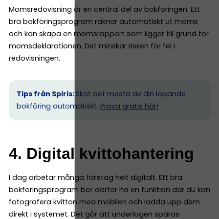
Momsredovisning är en central del av bokföringen. Ett
bra bokföringsprogram räknar automatiskt ut moms
och kan skapa en momsrapport som ligger till grund för
momsdeklarationen. Det minskar risken för fel i
redovisningen.
Tips från Spiris:
Sköt det mesta av din löpande
bokföring automatiskt.
Prova gratis här!
4. Digital kvittohantering
I dag arbetar många företag helt digitalt. Ett bra
bokföringsprogram bör därför ha en funktion där du kan
fotografera kvitton med mobilen och ladda upp dem
direkt i systemet. Det gör att underlagen sparas