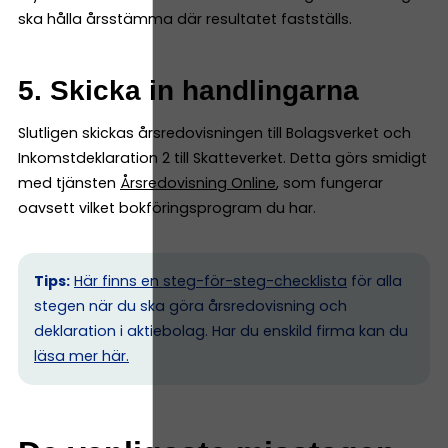
ska hålla årsstämma där resultatet fastställs.
5. Skicka in handlingarna
Slutligen skickas årsredovisningen till Bolagsverket och
Inkomstdeklaration 2 till Skatteverket. Detta görs smidigt
med tjänsten
Årsredovisning Online
, som fungerar
oavsett vilket bokföringsprogram du har.
Tips:
Här finns en steg-för-steg-checklista
för alla
stegen när du ska göra årsredovisning och
deklaration i aktiebolag. Har du enskild firma kan du
l
äsa mer här.