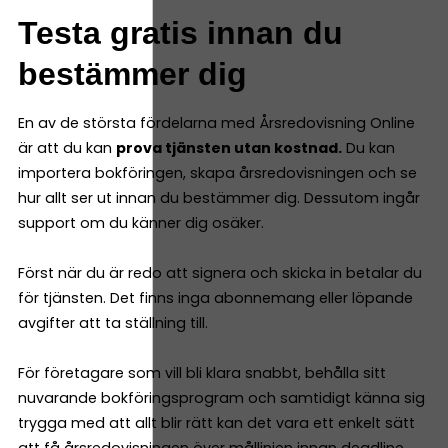
Testa gratis innan du
bestämmer dig
En av de största fördelarna med Årsredovisning Online
är att du kan
prova tjänsten utan kostnad.
Du kan
importera bokföringen, skapa årsredovisningen och se
hur allt ser ut innan du bestämmer dig. Dessutom ingår
support om du känner dig osäker.
Först när du är redo att signera och skicka in betalar du
för tjänsten. Det finns inga abonnemang eller löpande
avgifter att ta ställning till.
För företagare som vill bli klara snabbt, behålla sitt
nuvarande bokföringsprogram och samtidigt känna sig
trygga med att allt blir rätt kan det vara ett enkelt sätt