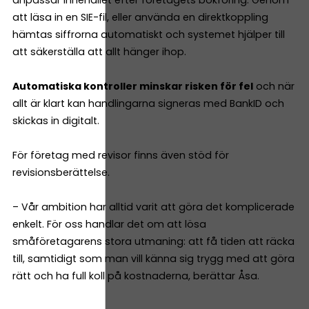
anpassar innehållet efter företagets bokföring. Genom
att läsa in en SIE-fil, eller använda en direktkoppling
hämtas siffrorna automatiskt och systemet hjälper till
att säkerställa att allt hänger ihop.
Automatiska kontroller minskar risken för fel
och när
allt är klart kan handlingarna signeras med BankID och
skickas in digitalt.
För företag med revisor finns även stöd för
revisionsberättelse.
– Vår ambition har alltid varit att göra det komplicerade
enkelt. För oss handlar det om att lösa
småföretagarens stora utmaning: att få tiden att räcka
till, samtidigt som man vill känna sig trygg med att göra
rätt och ha full koll på kostnaderna, berättar Åsa.