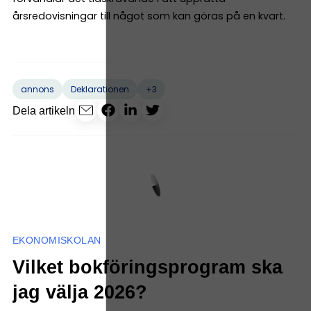
årsredovisningar till något som kan göras på en kvart.
+3
annons
Deklarationen
Dela artikeln
EKONOMISKOLAN
Vilket bokföringsprogram ska
jag välja 2026?