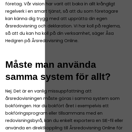
företag. Vår vision har varit att baka in allt krångligt
regelverk i en smart tjänst, så att du som företagare
kan känna dig trygg med att upprätta din egen
årsredovisning och deklaration. Vi har koll på reglerna,
så att du kan ha koll på din verksamhet, säger Åsa
Hedgren på Årsredovisning Online.
Måste man använda
samma system för allt?
Nej. Det är en vanlig missuppfattning att
årsredovisningen måste göras i samma system som
bokföringen. Har du bokfört året i exempelvis ett
bokföringsprogram eller tillsammans med en
redovisningsbyrå, kan du enkelt exportera en SIE-fil eller
använda en direktkoppling till Årsredovisning Online för