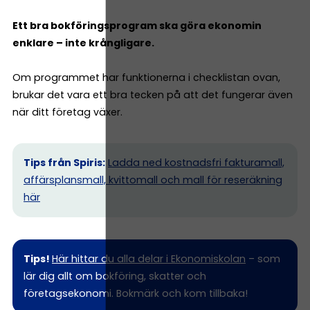
Ett bra bokföringsprogram ska göra ekonomin
enklare – inte krångligare.
Om programmet har funktionerna i checklistan ovan,
brukar det vara ett bra tecken på att det fungerar även
när ditt företag växer.
Tips från Spiris:
Ladda ned kostnadsfri fakturamall,
affärsplansmall, kvittomall och mall för reseräkning
här
Tips!
Här hittar du alla delar i Ekonomiskolan
– som
lär dig allt om bokföring, skatter och
företagsekonomi. Bokmärk och kom tillbaka!