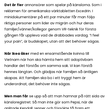
Det är fler
annonsörer som spelar på känslorna. Som i
reklamen för amerikanska värktabletten Excedrin. I
minidokumentärer på ett par minuter får man följa
riktiga personer som lider av migrän och hur deras
familjer/vänner/kollegor genom VR-teknik för första
gången får uppleva vad de drabbades vardag. ”I feel
your pain”, är budskapet, utan att det behöver sägas.
När Ikea åker
med en ensamstående kvinna till
Vietnam när hon ska hämta hem sitt adoptivbarn
handlar det förstås om samma sak. Vi kan förstå
hennes längtan. Och glädjas när familjen så äntligen
skapas. Att familjen ska bo i ett tryggt hem är
underordnat, det behöver inte sägas.
Men man får
se upp så att man hamnar på rätt sida av
känsloregistret. Så man inte gör som Pepsi, när de
anlitade Kendall Jenner och försökte få fram ett