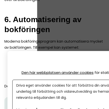
6. Automatisering av
bokföringen
Moderna bokföringsprogram kan automatisera mycket
av bokföringen. Till exempel kan systemet:
föreslå bokföringskonto
matcha banktransaktioner
Den här webbplatsen använder cookies
för sta
bokföra återkommande kostnader automatiskt
Driva eget använder cookies för att förbättra din anvä
Det gör arbetet betydligt snabbare.
underlag till förbättring och vidareutveckling av hems
relevanta erbjudanden till dig.
Tips från Spiris:
Följ Spiris nyhetsbrev här.
Få tips,