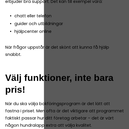
erbjuder bra support. Det kan till exempel vara:
chatt eller telefon
guider och utbildningar
hjälpcenter online
När frågor uppstår är det skönt att kunna få hjälp
snabbt.
Välj funktioner, inte bara
pris!
När du ska välja bokföringsprogram är det lätt att
fastna i priset. Men ofta är det viktigare att programmet
faktiskt passar hur ditt företag arbetar – det är värt
någon hundralapp extra att välja kvalitet.