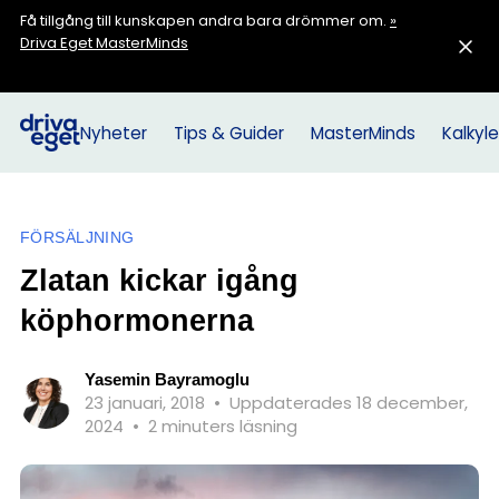
Få tillgång till kunskapen andra bara drömmer om.
»
Driva Eget MasterMinds
Nyheter
Tips & Guider
MasterMinds
Kalkyle
FÖRSÄLJNING
Zlatan kickar igång
köphormonerna
Yasemin Bayramoglu
23 januari, 2018
•
Uppdaterades 18 december,
2024
•
2 minuters läsning