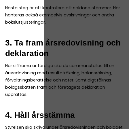
Nästa steg är att kontrollera att saldona stämmer. Här
hanteras också exempelvis avskrivningar och andra
bokslutsjusteringar.
3. Ta fram årsredovisning och
deklaration
När siffrorna är färdiga ska de sammanställas till en
årsredovisning med resultaträkning, balansräkning,
förvaltningsberättelse och noter. Samtidigt räknas
bolagsskatten fram och företagets deklaration
upprättas.
4. Håll årsstämma
Styrelsen ska skriva under årsredovisningen och bolaget