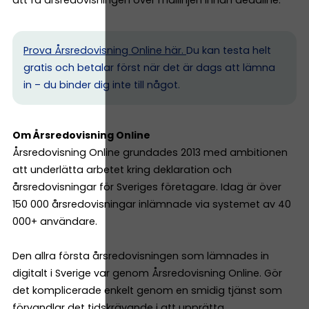
att få årsredovisningen över mållinjen innan deadline.
Prova Årsredovisning Online här.
Du kan testa helt
gratis och betalar först när det är dags att lämna
in – du binder dig inte till något.
Om Årsredovisning Online
Årsredovisning Online grundades 2013 med ambitionen
att underlätta arbetet kring deklaration och
årsredovisningar för Sveriges företagare. Idag är över
150 000 årsredovisningar inlämnade via systemet av 40
000+ användare.
Den allra första årsredovisningen som lämnades in
digitalt i Sverige var genom Årsredovisning Online. Gör
det komplicerade enkelt genom en smidig tjänst som
förvandlar det tidskrävande i att upprätta