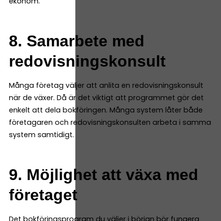
ekonom.
8. Samarbete med
redovisningskonsult
Många företag väljer att anlita en redovisningskonsult
när de växer. Då är det viktigt att programmet gör det
enkelt att dela bokföringen. Många system låter både
företagaren och redovisningskonsulten arbeta i samma
system samtidigt.
9. Möjlighet att växa med
företaget
Det bokföringsprogram du väljer i början bör fungera