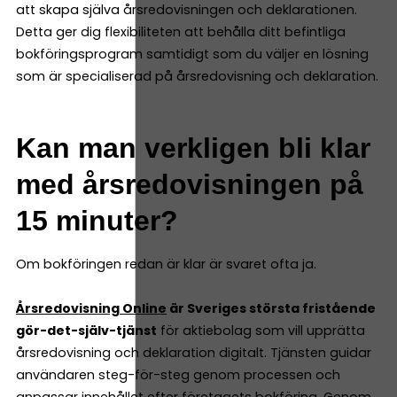
att skapa själva årsredovisningen och deklarationen.
Detta ger dig flexibiliteten att behålla ditt befintliga
bokföringsprogram samtidigt som du väljer en lösning
som är specialiserad på årsredovisning och deklaration.
Kan man verkligen bli klar
med årsredovisningen på
15 minuter?
Om bokföringen redan är klar är svaret ofta ja.
Årsredovisning Online
är Sveriges största fristående
gör-det-själv-tjänst
för aktiebolag som vill upprätta
årsredovisning och deklaration digitalt. Tjänsten guidar
användaren steg-för-steg genom processen och