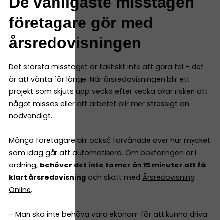
De vanligaste misstagen
företagare gör med
årsredovisningen
Det största misstaget är faktiskt inte att göra fel – det
är att vänta för länge. När årsredovisningen blir ett
projekt som skjuts upp vecka efter vecka ökar risken att
något missas eller att arbetet blir mer stressigt än
nödvändigt.
Många företagare blir också förvånade över hur mycket
som idag går att automatisera. Om bokföringen är i
ordning,
behöver det inte ta mer än 15 minuter att få
klart årsredovisning
och skatt med
Årsredovisning
Online
.
– Man ska inte behöva vara ekonom för att kunna driva