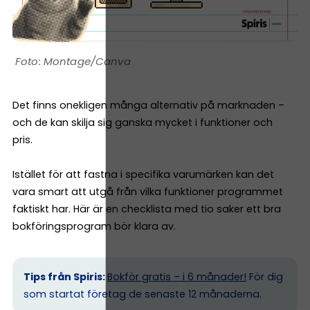
Montage/Canva
Det finns onekligen många alternativ på marknaden –
och de kan skilja sig ganska mycket i funktioner och
pris.
Istället för att fastna i specifika varumärken kan det
vara smart att utgå från vilka funktioner programmet
faktiskt har. Här är en checklista med tio saker ett bra
bokföringsprogram bör klara av.
Tips från Spiris:
Bokför gratis – i 6 månader!
För dig
som startat företag de senaste 12 månaderna.