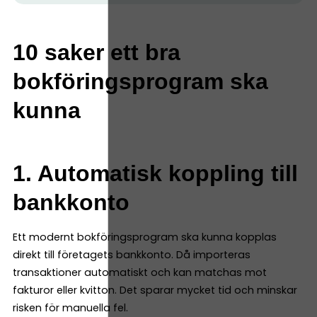
10 saker ett bra
bokföringsprogram ska
kunna
1. Automatisk koppling till
bankkonto
Ett modernt bokföringsprogram ska kunna kopplas
direkt till företagets bankkonto. Då importeras
transaktioner automatiskt och kan matchas mot
fakturor eller kvitton. Det sparar mycket tid och minskar
risken för manuella fel.