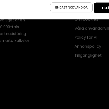
å sidan.
ENDAST NÖDVÄNDIGA
TILL
Annonsera
Om cookies
iva Eget är en
00 000-tals
Våra användarvil
marknadsföring
Policy för AI
smarta kalkyler
Annonspolicy
Tillgänglighet