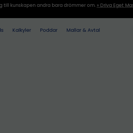
ång till kunskapen andra bara drömmer om.
» Driva Eget Ma
ds
Kalkyler
Poddar
Mallar & Avtal