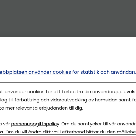
ebbplatsen använder cookies
för statistik och användar
et använder cookies för att förbättra din användarupplevelse
lag till förbättring och vidareutveckling av hemsidan samt fö
ta mer relevanta erbjudanden till dig.
a vår
personuppgiftspolicy
. Om du samtycker till vår användni
la
. Om du vill ändra ditt val i efterhand hittar du den möjlighe