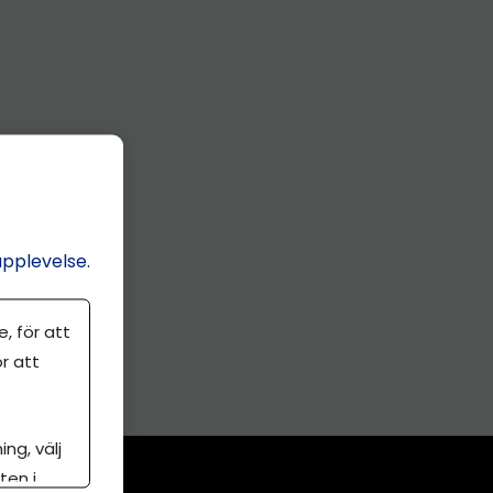
upplevelse.
, för att
r att
ng, välj
ten i