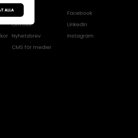
ÅT ALLA
Kontakt
Facebook
Om oss
LinkedIn
lkor
Nyhetsbrev
Instagram
CMS för medier