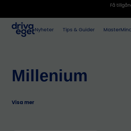
Få tillg
Nyheter
Tips & Guider
MasterMin
Millenium
Visa mer