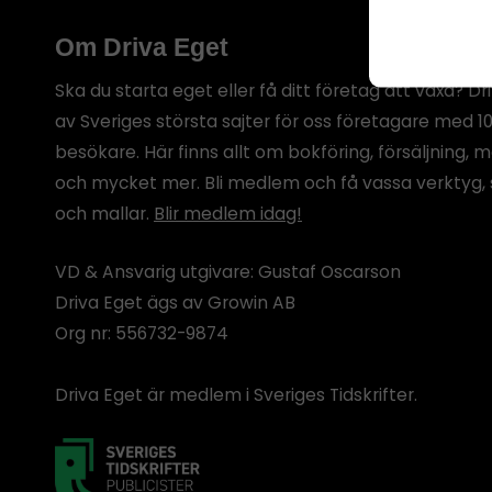
botten p
Om Driva Eget
Ska du starta eget eller få ditt företag att växa? Dr
av Sveriges största sajter för oss företagare med 1
besökare. Här finns allt om bokföring, försäljning, 
och mycket mer. Bli medlem och få vassa verktyg, 
och mallar.
Blir medlem idag!
VD & Ansvarig utgivare: Gustaf Oscarson
Driva Eget ägs av Growin AB
Org nr: 556732-9874
Driva Eget är medlem i Sveriges Tidskrifter.