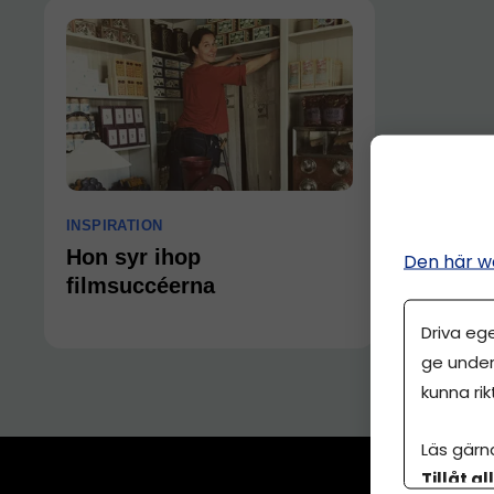
INSPIRATION
Hon syr ihop
Den här w
filmsuccéerna
Driva eg
ge under
kunna rik
Läs gärn
Tillåt al