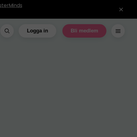
sterMinds
Logga in
Bli medlem