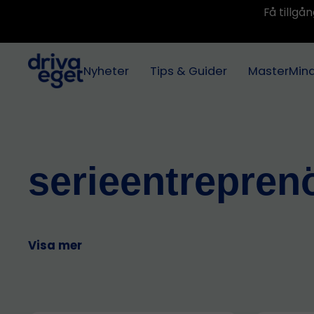
Få tillg
Nyheter
Tips & Guider
MasterMin
serieentrepren
Visa mer