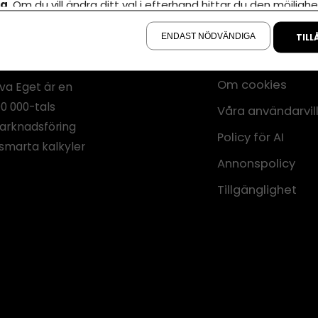
la
. Om du vill ändra ditt val i efterhand hittar du den möjlighe
å sidan.
ENDAST NÖDVÄNDIGA
TILL
Annonsera
Om cookies
iva Eget är en
00 000-tals
Våra användarvil
marknadsföring
Policy för AI
smarta kalkyler
Annonspolicy
Tillgänglighet