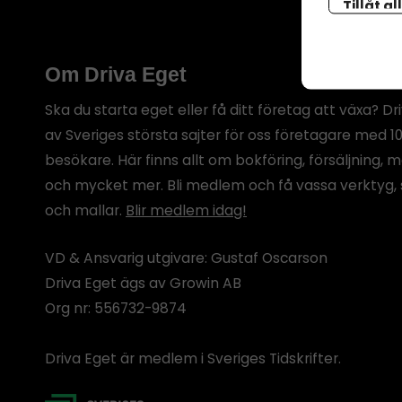
Tillåt al
botten p
Om Driva Eget
Ska du starta eget eller få ditt företag att växa? Dr
av Sveriges största sajter för oss företagare med 1
besökare. Här finns allt om bokföring, försäljning, 
och mycket mer. Bli medlem och få vassa verktyg, 
och mallar.
Blir medlem idag!
VD & Ansvarig utgivare: Gustaf Oscarson
Driva Eget ägs av Growin AB
Org nr: 556732-9874
Driva Eget är medlem i Sveriges Tidskrifter.