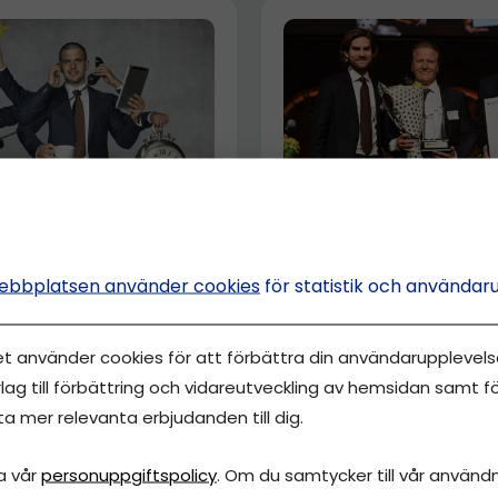
Priskrig och konkur
inte avskräckt Fabi
kas du som
ebbplatsen använder cookies
för statistik och användar
ntreprenör
semin Bayramoglu
et använder cookies för att förbättra din användarupplevelse
lag till förbättring och vidareutveckling av hemsidan samt fö
ta mer relevanta erbjudanden till dig.
a vår
personuppgiftspolicy
. Om du samtycker till vår användni