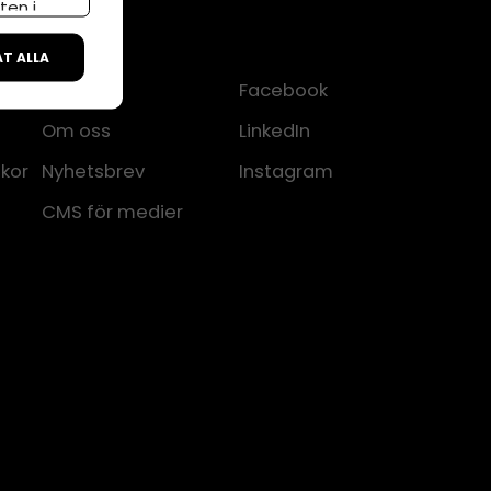
ten i
ÅT ALLA
Kontakt
Facebook
Om oss
LinkedIn
lkor
Nyhetsbrev
Instagram
CMS för medier