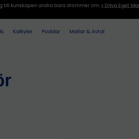
ång till kunskapen andra bara drömmer om.
» Driva Eget Ma
ds
Kalkyler
Poddar
Mallar & Avtal
ör