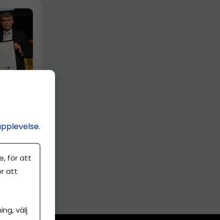
ser har
an
upplevelse.
, för att
r att
ng, välj