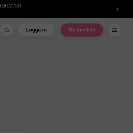
sterMinds
Logga in
Bli medlem