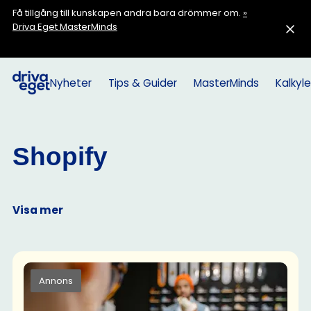
Få tillgång till kunskapen andra bara drömmer om.
»
Driva Eget MasterMinds
Nyheter
Tips & Guider
MasterMinds
Kalkyle
Shopify
Visa mer
Annons