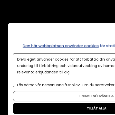
Annonsera
Om cookies
Våra användarvillkor
Den här webbplatsen använder cookies
för sta
Policy för AI
Driva eget använder cookies för att förbättra din anvä
Annonspolicy
underlag till förbättring och vidareutveckling av hems
relevanta erbjudanden till dig.
Tillgänglighet
Kontakt
Läs gärna vår
personuppgiftspolicy
. Om du samtycker t
Om oss
Om du vill ändra ditt val i efterhand hittar du den möjl
ENDAST NÖDVÄNDIGA
Nyhetsbrev
CMS för medier
TILLÅT ALLA