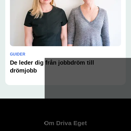
GUIDER
De leder dig från jobbdröm till
drömjobb
Om Driva Eget