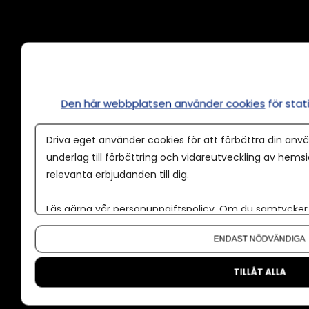
Annonsera
Om cookies
Våra användarvillkor
Den här webbplatsen använder cookies
för sta
Policy för AI
Driva eget använder cookies för att förbättra din anvä
Annonspolicy
underlag till förbättring och vidareutveckling av hems
Tillgänglighet
relevanta erbjudanden till dig.
Kontakt
Läs gärna vår
personuppgiftspolicy
. Om du samtycker t
Om oss
Om du vill ändra ditt val i efterhand hittar du den möjl
ENDAST NÖDVÄNDIGA
Nyhetsbrev
CMS för medier
TILLÅT ALLA
Facebook