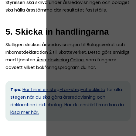
Styrelsen ska skriva under årsredovisningen och bolaget
ska hålla årsstämma där resultatet fastställs.
5. Skicka in handlingarna
Slutligen skickas årsredovisningen till Bolagsverket och
Inkomstdeklaration 2 till Skatteverket. Detta görs smidigt
med tjänsten
Årsredovisning Online
, som fungerar
oavsett vilket bokföringsprogram du har.
Tips:
Här finns en steg-för-steg-checklista
för alla
stegen när du ska göra årsredovisning och
deklaration i aktiebolag. Har du enskild firma kan du
l
äsa mer här.