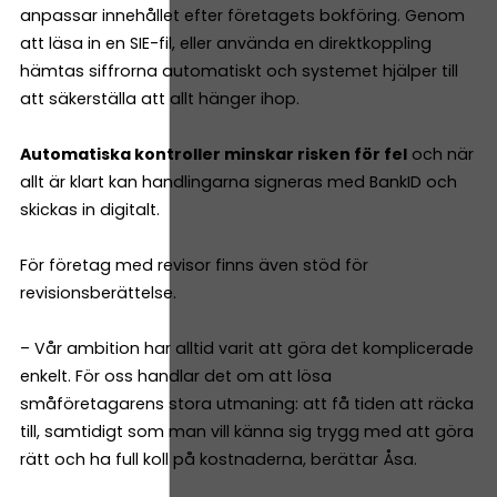
anpassar innehållet efter företagets bokföring. Genom
att läsa in en SIE-fil, eller använda en direktkoppling
hämtas siffrorna automatiskt och systemet hjälper till
att säkerställa att allt hänger ihop.
Automatiska kontroller minskar risken för fel
och när
allt är klart kan handlingarna signeras med BankID och
skickas in digitalt.
För företag med revisor finns även stöd för
revisionsberättelse.
– Vår ambition har alltid varit att göra det komplicerade
enkelt. För oss handlar det om att lösa
småföretagarens stora utmaning: att få tiden att räcka
till, samtidigt som man vill känna sig trygg med att göra
rätt och ha full koll på kostnaderna, berättar Åsa.