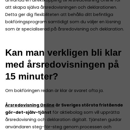
att skapa själva årsredovisningen och deklarationen.
Detta ger dig flexibiliteten att behålla ditt befintliga
bokföringsprogram samtidigt som du väljer en lösning
som är specialiserad på årsredovisning och deklaration.
Kan man verkligen bli klar
med årsredovisningen på
15 minuter?
Om bokföringen redan är klar är svaret ofta ja.
Årsredovisning Online
är Sveriges största fristående
gör-det-själv-tjänst
för aktiebolag som vill upprätta
årsredovisning och deklaration digitalt. Tjänsten guidar
användaren steg-för-steg genom processen och