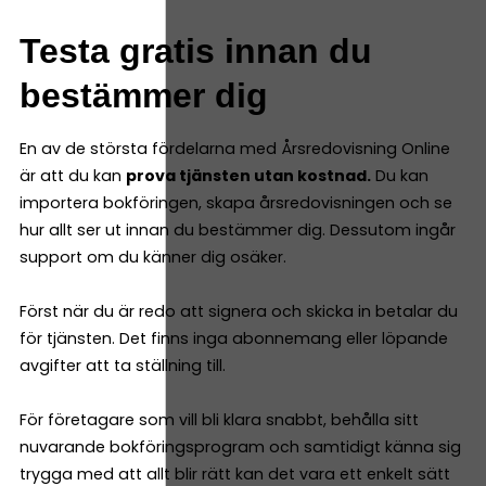
Testa gratis innan du
bestämmer dig
En av de största fördelarna med Årsredovisning Online
är att du kan
prova tjänsten utan kostnad.
Du kan
importera bokföringen, skapa årsredovisningen och se
hur allt ser ut innan du bestämmer dig. Dessutom ingår
support om du känner dig osäker.
Först när du är redo att signera och skicka in betalar du
för tjänsten. Det finns inga abonnemang eller löpande
avgifter att ta ställning till.
För företagare som vill bli klara snabbt, behålla sitt
nuvarande bokföringsprogram och samtidigt känna sig
trygga med att allt blir rätt kan det vara ett enkelt sätt