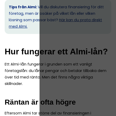
Tips från Almi:
Vill du diskutera finansiering för ditt
företag, men är osäker på vilket lån eller vilken
lösning som passar bäst?
Här kan du prata direkt
med Almi.
Hur fungerar ett Almi-lån?
Ett Almi-lån fungerar i grunden som ett vanligt
företagslån: du lånar pengar och betalar tillbaka dem
över tid med ränta. Men det finns några viktiga
skillnader.
Räntan är ofta högre
Eftersom Almi tar större del av finansieringen i