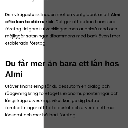
Den viktigaste skillnaden mot en vanlig bank är att
Almi
ofta kan ta större risk.
Det gör att de kan finansiera
företag tidigare i utvecklingen men är också med och
möjliggör satsningar tillsammans med bank även i mer
etablerade företag.
Du får mer än bara ett lån hos
Almi
Utöver finansiering får du dessutom en dialog och
rådgivning kring företagets ekonomi, prioriteringar och
långsiktiga utveckling, vilket kan ge dig bättre
förutsättningar att fatta beslut och utveckla ett mer
lönsamt och mer hållbart företag.