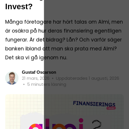
Invest?
Många företagare har hört talas om Almi, men
är osäkra på hur deras finansiering egentligen
fungerar. Är det bidrag? Lån? Och varför säger
banken ibland att man ska prata med Almi?
Det ska vi gå igenom nu.
Gustaf Oscarson
21 mars, 2026
•
Uppdaterades 1 augusti, 2026
•
5 minuters läsning