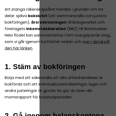
Att stänga räkenskapsåret handlar i grunden om tre
delar: själva
bokslutet
(att sammanställa och justera
bokföringen),
årsredovisningen
till Bolagsverket och
företagets
inkomstdeklaration
(INK2) till Skatteverket.
Hela flödet kan sammanfattas i fem övergripande steg,
som vi går igenom kortfattat nedan och
mer i detalj på
den här länken
.
1. Stäm av bokföringen
Börja med att säkerställa att alla affärshändelser är
bokförda och att eventuella periodiseringar, lager och
andra justeringar är gjorda. Nu gör du även din
momsrapport för bokslutsperioden.
2. Gå igenom balanskontona