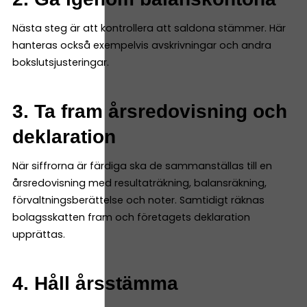
Nästa steg är att kontrollera att saldona stämmer. Här
hanteras också exempelvis avskrivningar och andra
bokslutsjusteringar.
3. Ta fram årsredovisning och
deklaration
När siffrorna är färdiga ska de sammanställas till en
årsredovisning med resultaträkning, balansräkning,
förvaltningsberättelse och noter. Samtidigt räknas
bolagsskatten fram och företagets deklaration
upprättas.
4. Håll årsstämma