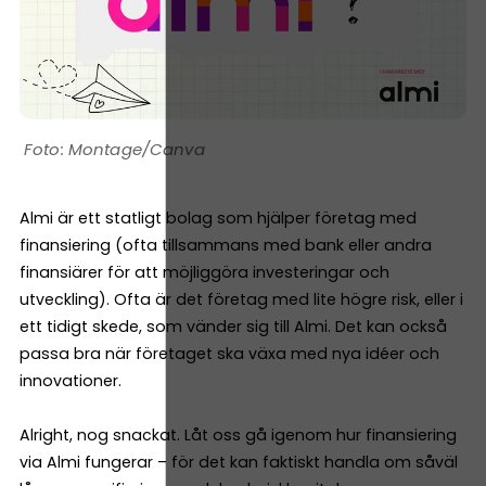
Montage/Canva
Almi är ett statligt bolag som hjälper företag med
finansiering (ofta tillsammans med bank eller andra
finansiärer för att möjliggöra investeringar och
utveckling). Ofta är det företag med lite högre risk, eller i
ett tidigt skede, som vänder sig till Almi. Det kan också
passa bra när företaget ska växa med nya idéer och
innovationer.
Alright, nog snackat. Låt oss gå igenom hur finansiering
via Almi fungerar – för det kan faktiskt handla om såväl