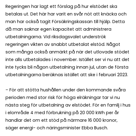
Regeringen har lagt ett förslag på hur elstödet ska
betalas ut. Det här har varit en svår nöt att knäcka och
man har också tagit Försäkringskassan till hjälp. Detta
då man saknar egen kapacitet att administrera
utbetalningarna. Vid riksdagsvalet underströk
regeringen vikten av snabbt utbetalat elstöd. Något
som många också anmärkt på när det utlovade stödet
inte alls utbetalades i november. Istället ser vi nu att det
inte tycks bli någon utbetalning innan jul, utan de första
utbetalningarna beräknas istället att ske i februari 2023.
– För att stötta hushållen under den kommande svåra
perioden med stor risk för höga elräkningar tar vi nu
nästa steg för utbetalning av elstödet. För en familj i hus
i elområde 4 med förbrukning på 20 000 kWh per år
handlar det om ett stöd på närmare 16 000 kronor,
säger energi- och näringsminister Ebba Busch.