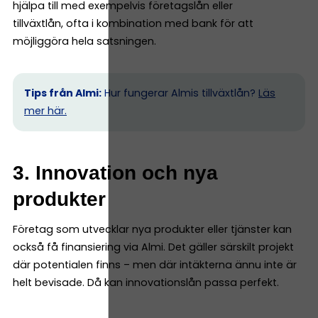
hjälpa till med exempelvis företagslån eller
tillväxtlån, ofta i kombination med bank för att
möjliggöra hela satsningen.
Tips från Almi:
Hur fungerar Almis tillväxtlån?
Läs
mer här.
3. Innovation och nya
produkter
Företag som utvecklar nya produkter eller tjänster kan
också få finansiering via Almi. Det gäller särskilt projekt
där potentialen finns – men där intäkterna ännu inte är
helt bevisade. Då kan innovationslån passa perfekt.