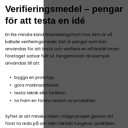
Verifieringsmedel – pengar
för att testa en idé
En lite mindre känd finansieringsform hos Almi är så
kallade verifieringsmedel. Det är pengar som kan
användas för att testa och verifiera en affärsidé innan
företaget satsar fullt ut. Pengarna kan till exempel
användas till att:
bygga en prototyp
göra marknadstester
testa teknik eller funktion
ta fram en första version av produkten
Syftet är att minska risken i tidiga projekt genom att
först ta reda på om idén faktiskt fungerar i praktiken.