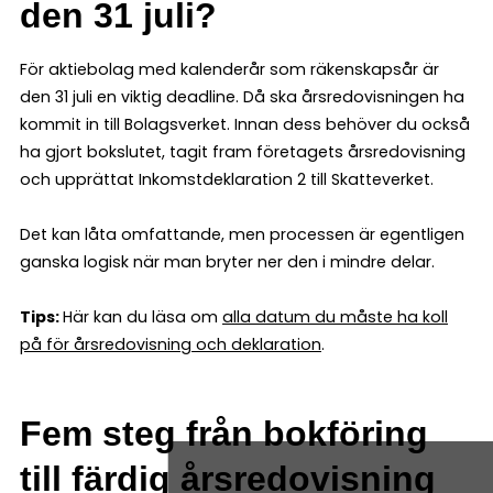
den 31 juli?
För aktiebolag med kalenderår som räkenskapsår är
den 31 juli en viktig deadline. Då ska årsredovisningen ha
kommit in till Bolagsverket. Innan dess behöver du också
ha gjort bokslutet, tagit fram företagets årsredovisning
och upprättat Inkomstdeklaration 2 till Skatteverket.
Det kan låta omfattande, men processen är egentligen
ganska logisk när man bryter ner den i mindre delar.
Tips:
Här kan du läsa om
alla datum du måste ha koll
på för årsredovisning och deklaration
.
Fem steg från bokföring
till färdig årsredovisning