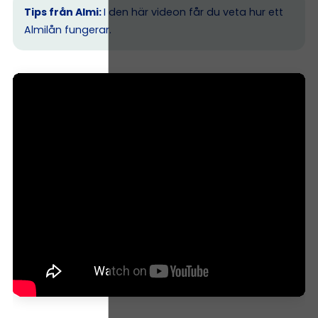
Tips från Almi:
I den här videon får du veta hur ett
Almilån fungerar.