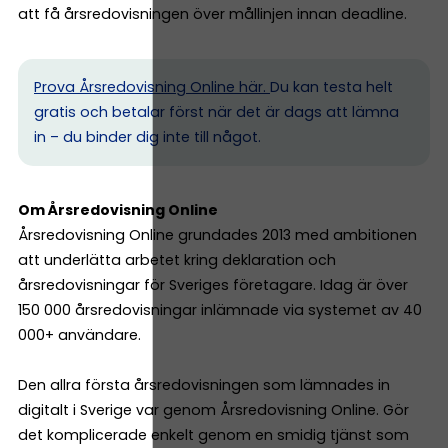
att få årsredovisningen över mållinjen innan deadline.
Prova Årsredovisning Online här.
Du kan testa helt
gratis och betalar först när det är dags att lämna
in – du binder dig inte till något.
Om Årsredovisning Online
Årsredovisning Online grundades 2013 med ambitionen
att underlätta arbetet kring deklaration och
årsredovisningar för Sveriges företagare. Idag är över
150 000 årsredovisningar inlämnade via systemet av 40
000+ användare.
Den allra första årsredovisningen som lämnades in
digitalt i Sverige var genom Årsredovisning Online. Gör
det komplicerade enkelt genom en smidig tjänst som