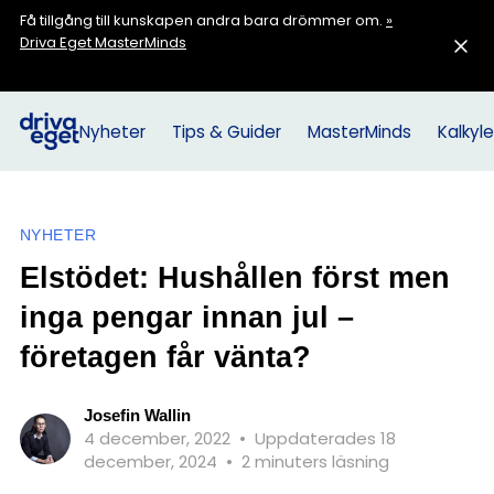
Få tillgång till kunskapen andra bara drömmer om.
»
Driva Eget MasterMinds
Nyheter
Tips & Guider
MasterMinds
Kalkyle
NYHETER
Elstödet: Hushållen först men
inga pengar innan jul –
företagen får vänta?
Josefin Wallin
4 december, 2022
•
Uppdaterades 18
december, 2024
•
2 minuters läsning