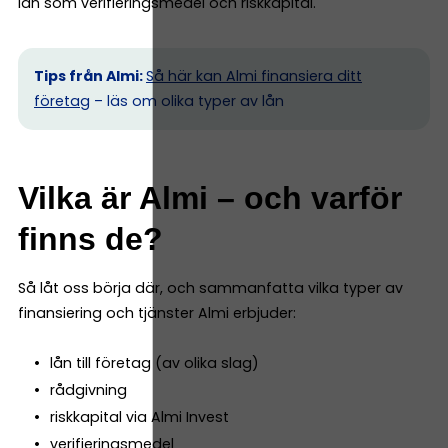
lån som verifieringsmedel och riskkapital.
Tips från Almi:
Så här kan Almi finansiera ditt
företag
– läs om olika typer av lån
Vilka är Almi – och varför
finns de?
Så låt oss börja där, och sammanfatta vilka typer av
finansiering och tjänster Almi erbjuder:
lån till företag (av olika slag)
rådgivning
riskkapital via Almi Invest
verifieringsmedel