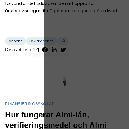
förvandlar det tidskrävande i att upprätta
årsredovisningar till något som kan göras på en kvart.
+3
annons
Deklarationen
Dela artikeln
FINANSIERINGSSKOLAN
Hur fungerar Almi-lån,
verifieringsmedel och Almi