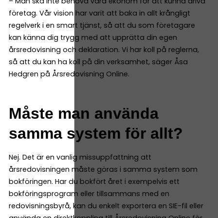
– Man ska inte behöva vara ekonom för att kunna driva
företag. Vår vision har varit att baka in allt krångligt
regelverk i en smart tjänst, så att du som företagare
kan känna dig trygg med att upprätta din egen
årsredovisning och deklaration. Vi har koll på reglerna,
så att du kan ha koll på din verksamhet, säger Åsa
Hedgren på Årsredovisning Online.
Måste man använda
samma system för allt?
Nej. Det är en vanlig missuppfattning att
årsredovisningen måste göras i samma system som
bokföringen. Har du bokfört året i exempelvis ett
bokföringsprogram eller tillsammans med en
redovisningsbyrå, kan du enkelt exportera en SIE-fil eller
använda en direktkoppling till Årsredovisning Online för