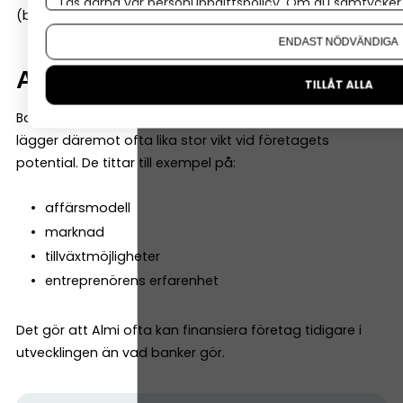
Läs gärna vår
personuppgiftspolicy
. Om du samtycker t
(banken måste således inte vara med).
Om du vill ändra ditt val i efterhand hittar du den möjl
ENDAST NÖDVÄNDIGA
Affärsidén väger tungt
TILLÅT ALLA
Banker tittar ofta mycket på historiska siffror. Almi
lägger däremot ofta lika stor vikt vid företagets
potential. De tittar till exempel på:
affärsmodell
marknad
tillväxtmöjligheter
entreprenörens erfarenhet
Det gör att Almi ofta kan finansiera företag tidigare i
utvecklingen än vad banker gör.