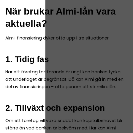
När brukar Almi-lån vara
aktuella?
Almi-finansiering dyker ofta upp i tre situationer.
1. Tidig fas
När ett företag fortfarande är ungt kan banken tycka
att underlaget är begränsat. Då kan Almi gå in med en
del av finansieringen – ofta genom ett s k mikrolån.
2. Tillväxt och expansion
Om ett företag vill växa snabbt kan kapitalbehovet bli
större än vad banken är bekväm med. Här kan Almi