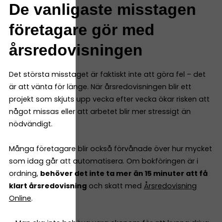
De vanligaste misstagen
företagare gör med
årsredovisningen
Det största misstaget är faktiskt inte att göra fel – det
är att vänta för länge. När årsredovisningen blir ett
projekt som skjuts upp vecka efter vecka ökar risken att
något missas eller att arbetet blir mer stressigt än
nödvändigt.
Många företagare blir också förvånade över hur mycket
som idag går att automatisera. Om bokföringen är i
ordning,
behöver det inte ta mer än 15 minuter att få
klart årsredovisning
och skatt med
Årsredovisning
Online
.