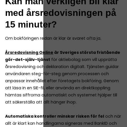
Kan man verkligen bli klar
med årsredovisningen på
15 minuter?
Om bokföringen redan är klar är svaret ofta ja.
Årsredovisning Online
är Sveriges största fristående
gör-det-själv-tjänst
för aktiebolag som vill upprätta
årsredovisning och deklaration digitalt. Tjänsten guidar
användaren steg-för-steg genom processen och
anpassar innehållet efter företagets bokföring. Genom
att läsa in en SIE-fil, eller använda en direktkoppling
hämtas siffrorna automatiskt och systemet hjälper till
att säkerställa att allt hänger ihop.
Automatiska kontroller minskar risken för fel
och när
allt är klart kan handlingarna signeras med BankID och