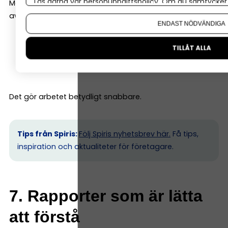
Läs gärna vår
personuppgiftspolicy
. Om du samtycker t
Moderna bokföringsprogram kan automatisera mycket
Om du vill ändra ditt val i efterhand hittar du den möjl
av bokföringen. Till exempel kan systemet:
ENDAST NÖDVÄNDIGA
föreslå bokföringskonto
TILLÅT ALLA
matcha banktransaktioner
bokföra återkommande kostnader automatiskt
Det gör arbetet betydligt snabbare.
Tips från Spiris:
Följ Spiris nyhetsbrev här.
Få tips,
inspiration och aktualiteter för företagare.
7. Rapporter som är lätta
att förstå