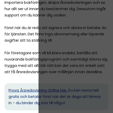
importera bokföringen, skapa årsredovisningen och se
hur allt ser ut innan du bestämmer dig. Dessutom ingår
support om du känner dig osäker.
Först när du är redo att signera och skicka in betalar du
för tjänsten. Det finns inga abonnemang eller löpande
avgifter att ta ställning till.
För företagare som vill bli klara snabbt, behålla sitt
nuvarande bokföringsprogram och samtidigt känna sig
trygga med att allt blir rätt kan det vara ett enkelt sätt
att få årsredovisningen över mållinjen innan deadline.
Prova Årsredovisning Online här.
Du kan testa helt
gratis och betalar först när det är dags att lämna
in – du binder dig inte till något.