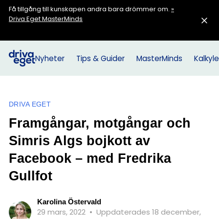
Få tillgång till kunskapen andra bara drömmer om.
»
Driva Eget MasterMinds
Nyheter
Tips & Guider
MasterMinds
Kalkyle
DRIVA EGET
Framgångar, motgångar och
Simris Algs bojkott av
Facebook – med Fredrika
Gullfot
Karolina Östervald
29 mars, 2022
•
Uppdaterades 18 december,