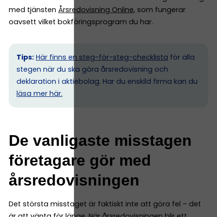
med tjänsten
Årsredovisning Online
, som fungerar
oavsett vilket bokföringsprogram du har.
Tips:
Här finns en steg-för-steg-checklista
för alla
stegen när du ska göra årsredovisning och
deklaration i aktiebolag. Har du enskild firma kan du
l
äsa mer här.
De vanligaste misstagen
företagare gör med
årsredovisningen
Det största misstaget är faktiskt inte att göra fel – det
är att vänta för länge. När årsredovisningen blir ett