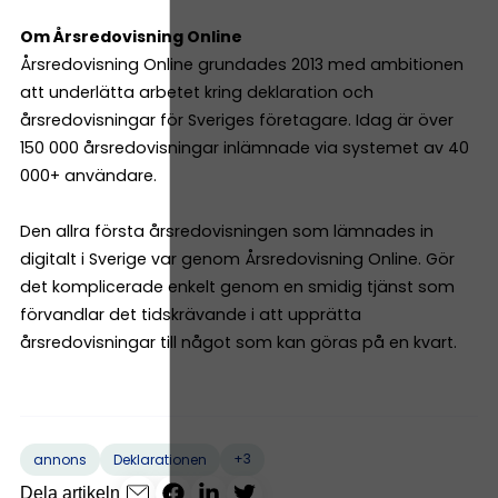
Om Årsredovisning Online
Årsredovisning Online grundades 2013 med ambitionen
att underlätta arbetet kring deklaration och
årsredovisningar för Sveriges företagare. Idag är över
150 000 årsredovisningar inlämnade via systemet av 40
000+ användare.
Den allra första årsredovisningen som lämnades in
digitalt i Sverige var genom Årsredovisning Online. Gör
det komplicerade enkelt genom en smidig tjänst som
förvandlar det tidskrävande i att upprätta
årsredovisningar till något som kan göras på en kvart.
+3
annons
Deklarationen
Dela artikeln