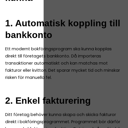
1. Automatisk koppling till
bankkonto
Ett modernt bokföringsprogram ska kunna kopplas
direkt till företagets bankkonto. Då importeras
transaktioner automatiskt och kan matchas mot
fakturor eller kvitton. Det sparar mycket tid och minskar
risken för manuella fel.
2. Enkel fakturering
Ditt företag behöver kunna skapa och skicka fakturor
direkt i bokföringsprogrammet. Programmet bör därför