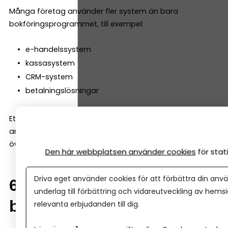
Många företag använder fler system än bara
bokföringsprogrammet, till exempel:
e-handelssystem
kassasystem
CRM-system
betalningslösningar
Ett bra bokföringsprogram ska kunna integreras med
andra verktyg så att informationen automatiskt förs
över till bokföringen.
Den här webbplatsen använder cookies
för sta
Driva eget använder cookies för att förbättra din anvä
6. Automatisering av
underlag till förbättring och vidareutveckling av hems
bokföringen
relevanta erbjudanden till dig.