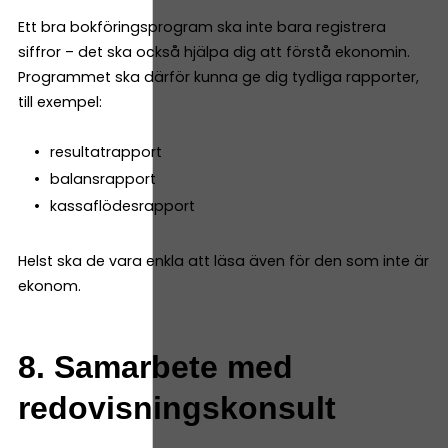
Ett bra bokföringsprogram ska inte bara registrera
siffror – det ska också hjälpa dig att förstå ekonomin.
Programmet ska därför kunna ge dig tydliga rapporter,
till exempel:
resultatrapport
balansrapport
kassaflödesrapport
Helst ska de vara enkla att läsa även för den som inte är
ekonom.
8. Samarbete med
redovisningskonsult