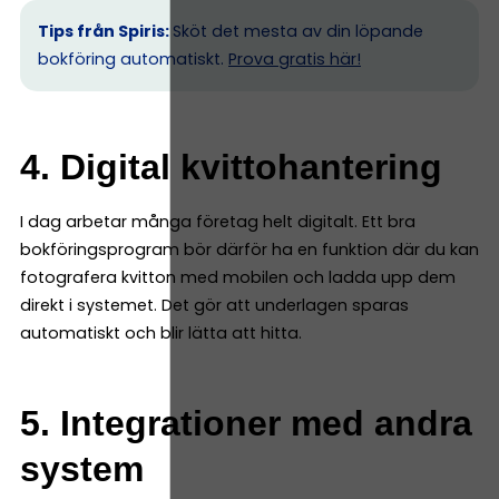
Tips från Spiris:
Sköt det mesta av din löpande
bokföring automatiskt.
Prova gratis här!
4. Digital kvittohantering
I dag arbetar många företag helt digitalt. Ett bra
bokföringsprogram bör därför ha en funktion där du kan
fotografera kvitton med mobilen och ladda upp dem
direkt i systemet. Det gör att underlagen sparas
automatiskt och blir lätta att hitta.
5. Integrationer med andra
system