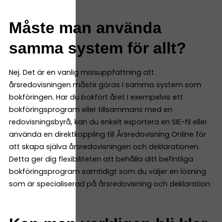
Måste man använda
samma system för allt?
Nej. Det är en vanlig missuppfattning att
årsredovisningen måste göras i samma system som
bokföringen. Har du bokfört året i exempelvis ett
bokföringsprogram eller tillsammans med en
redovisningsbyrå, kan du enkelt exportera en SIE-fil eller
använda en direktkoppling till Årsredovisning Online för
att skapa själva årsredovisningen och deklarationen.
Detta ger dig flexibiliteten att behålla ditt befintliga
bokföringsprogram samtidigt som du väljer en lösning
som är specialiserad på årsredovisning och deklaration.