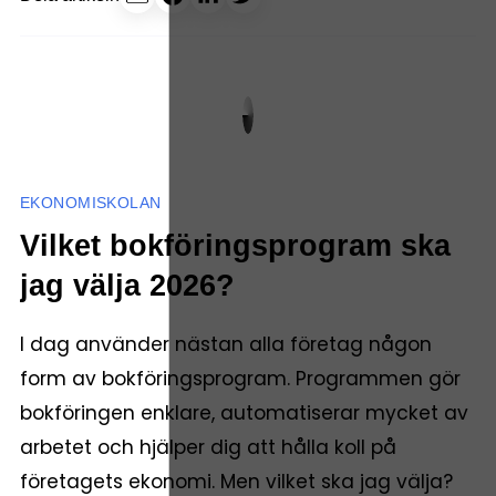
EKONOMISKOLAN
Vilket bokföringsprogram ska
jag välja 2026?
I dag använder nästan alla företag någon
form av bokföringsprogram. Programmen gör
bokföringen enklare, automatiserar mycket av
arbetet och hjälper dig att hålla koll på
företagets ekonomi. Men vilket ska jag välja?