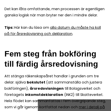
Det kan låta omfattande, men processen är egentligen
ganska logisk när man bryter ner den i mindre delar.
Tips:
Här kan du läsa om
alla datum du måste ha koll
på för årsredovisning och deklaration
.
Fem steg från bokföring
till färdig årsredovisning
Att stänga räkenskapsåret handlar i grunden om tre
delar: själva
bokslutet
(att sammanställa och justera
bokföringen),
årsredovisningen
till Bolagsverket och
företagets
inkomstdeklaration
(INK2) till Skatteverket.
Hela flödet kan sammanfattas i fem övergripande steg,
som vi går igenom kortfattat nedan och
mer i detalj på