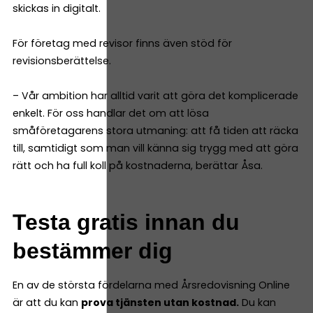
skickas in digitalt.
För företag med revisor finns även stöd för
revisionsberättelse.
– Vår ambition har alltid varit att göra det komplicerade
enkelt. För oss handlar det om att lösa
småföretagarens stora utmaning: att få tiden att räcka
till, samtidigt som man vill känna sig trygg med att göra
rätt och ha full koll på kostnaderna, berättar Åsa.
Testa gratis innan du
bestämmer dig
En av de största fördelarna med Årsredovisning Online
är att du kan
prova tjänsten utan kostnad.
Du kan