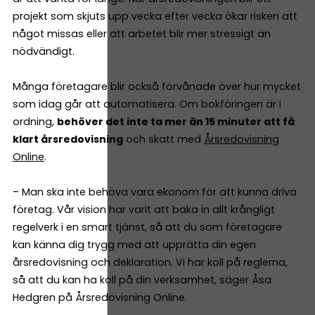
projekt som skjuts upp vecka efter vecka ökar risken att
något missas eller att arbetet blir mer stressigt än
nödvändigt.
Många företagare blir också förvånade över hur mycket
som idag går att automatisera. Om bokföringen är i
ordning,
behöver det inte ta mer än 15 minuter att få
klart årsredovisning
och skatt med
Årsredovisning
Online
.
– Man ska inte behöva vara ekonom för att kunna driva
företag. Vår vision har varit att baka in allt krångligt
regelverk i en smart tjänst, så att du som företagare
kan känna dig trygg med att upprätta din egen
årsredovisning och deklaration. Vi har koll på reglerna,
så att du kan ha koll på din verksamhet, säger Åsa
Hedgren på Årsredovisning Online.