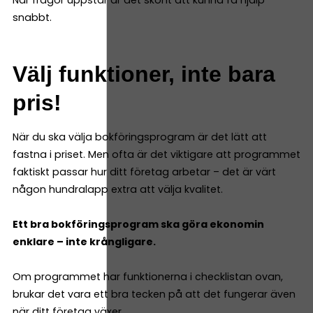
När frågor uppstår är det skönt att kunna få hjälp
snabbt.
Välj funktioner, inte bara
pris!
När du ska välja bokföringsprogram är det lätt att
fastna i priset. Men ofta är det viktigare att programmet
faktiskt passar hur ditt företag arbetar – det är värt
någon hundralapp extra att välja kvalitet.
Ett bra bokföringsprogram ska göra ekonomin
enklare – inte krångligare.
Om programmet har funktionerna i checklistan ovan,
brukar det vara ett bra tecken på att det fungerar även
när ditt företag växer.