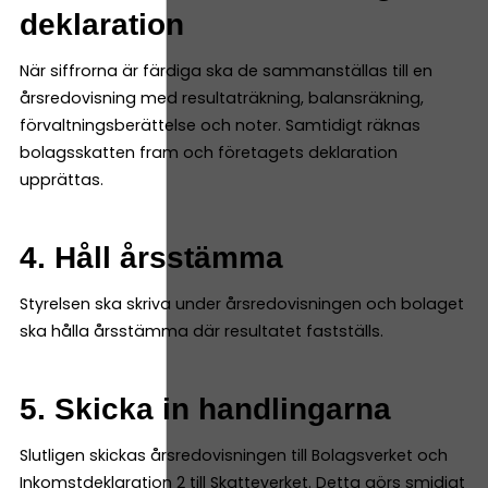
deklaration
När siffrorna är färdiga ska de sammanställas till en
årsredovisning med resultaträkning, balansräkning,
förvaltningsberättelse och noter. Samtidigt räknas
bolagsskatten fram och företagets deklaration
upprättas.
4. Håll årsstämma
Styrelsen ska skriva under årsredovisningen och bolaget
ska hålla årsstämma där resultatet fastställs.
5. Skicka in handlingarna
Slutligen skickas årsredovisningen till Bolagsverket och
Inkomstdeklaration 2 till Skatteverket. Detta görs smidigt