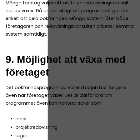
Många företag väljer att anlita en redovisningskonsult
när de växer. Då är det viktigt att programmet gör det
enkelt att dela bokföringen. Många system låter både
företagaren och redovisningskonsulten arbeta i samma
system samtidigt.
9. Möjlighet att växa med
företaget
Det bokföringsprogram du väljer i början bör fungera
även när företaget växer. Det är därför bra om
programmet även kan hantera saker som:
löner
projektredovisning
lager