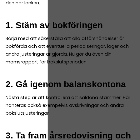
den här länken
.
1. Stäm av bokföringen
Börja med att säkerställa att alla affärshändelser är
bokförda och att eventuella periodiseringar, lager och
andra justeringar är gjorda. Nu gör du även din
momsrapport för bokslutsperioden.
2. Gå igenom balanskontona
Nästa steg är att kontrollera att saldona stämmer. Här
hanteras också exempelvis avskrivningar och andra
bokslutsjusteringar.
3. Ta fram årsredovisning och