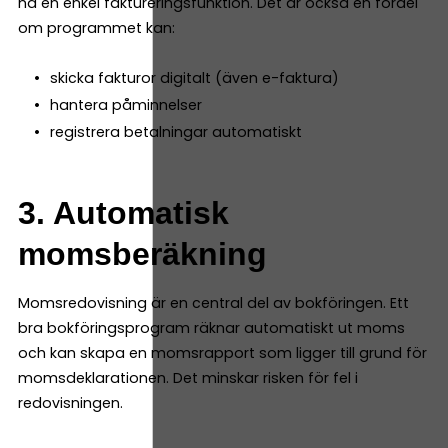
ha en enkel faktureringsfunktion. Det är också en fördel
om programmet kan:
skicka fakturor digitalt (även e-faktura)
hantera påminnelser
registrera betalningar automatiskt
3. Automatisk
momsberäkning
Momsredovisning är en central del av bokföringen. Ett
bra bokföringsprogram räknar automatiskt ut moms
och kan skapa en momsrapport som ligger till grund för
momsdeklarationen. Det minskar risken för fel i
redovisningen.