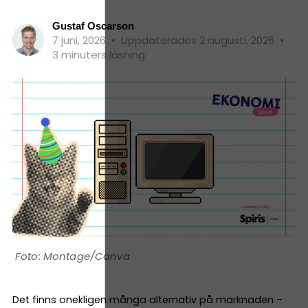
Gustaf Oscarson
7 juni, 2026
•
Uppdaterades 2 augusti, 2026
•
3 minuters läsning
Montage/Canva
Det finns onekligen många alternativ på marknaden –