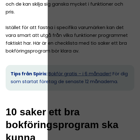
och de kan skilja sig ganska mycket i funktioner och
pris.
Istället för att fastna i specifika varumärken kan det
vara smart att utgå från vilka funktioner programmet
faktiskt har. Här är en checklista med tio saker ett bra
bokföringsprogram bör klara av.
Tips från Spiris:
Bokför gratis – i 6 månader!
För dig
som startat företag de senaste 12 månaderna.
10 saker ett bra
bokföringsprogram ska
kunna