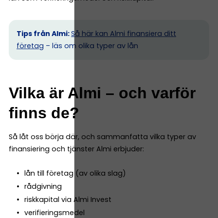
Tips från Almi:
Så här kan Almi finansiera ditt
företag
– läs om olika typer av lån
Vilka är Almi – och varför
finns de?
Så låt oss börja där, och sammanfatta vilka typer av
finansiering och tjänster Almi erbjuder:
lån till företag (av olika slag)
rådgivning
riskkapital via Almi Invest
verifieringsmedel