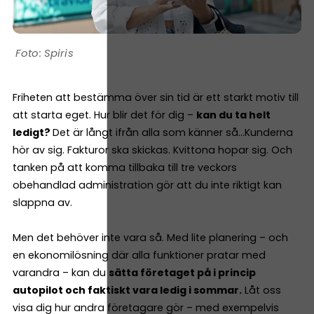
Spiris
Friheten att bestämma över sin tid är ett starkt motiv till
att starta eget. Hur blir det för dig –
kan du ta helt
ledigt?
Det är långt ifrån alla som känner så…Kunderna
hör av sig. Fakturor ska skickas. Kvittona hopar sig. Och
tanken på att komma tillbaka till tre veckors
obehandlad administration gör att du inte riktigt kan
slappna av.
Men det behöver inte vara så. Med lite planering – och
en ekonomilösning där alla funktioner pratar med
varandra – kan du
sätta företaget på i princip
autopilot och faktiskt vara ledig i sommar.
Låt oss
visa dig hur andra företagare gör – med exempelvis