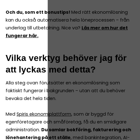
Och du, som ett bonustips!
Med rätt ekonomilösning
kan du också automatisera hela löneprocessen – från
underlag till utbetalning. Nice va?
Läs mer om hur det
fungerar här.
Vilka verktyg behöver jag för
att lyckas med detta?
Alla steg ovan förutsätter en ekonomilösning som
faktiskt fungerar i bakgrunden – utan att du behöver
bevaka det hela tiden.
Med
Spiris ekonomiplattform
, som är byggd för
egenföretagare och småföretag, få du en smidigare
administration.
Du samlar bokföring, fakturering och
lönehantering på ett ställe
, med bankintegration, AI-