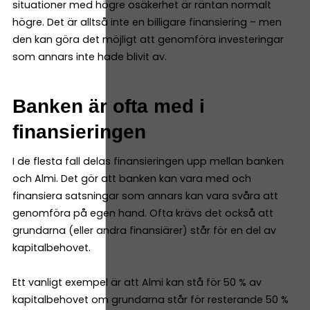
situationer med högre osäkerhet är räntan normalt
högre. Det är alltså inte en billigare finansiering – men
den kan göra det möjligt att genomföra investeringar
som annars inte hade blivit av.
Banken är ofta med i
finansieringen
I de flesta fall delas finansieringen upp mellan banken
och Almi. Det gör att banken kan vara med och
finansiera satsningar som annars kan vara svåra att
genomföra på egen hand. Ofta krävs det också att
grundarna (eller andra finansiärer) står för en del av
kapitalbehovet.
Ett vanligt exempel är att Almi kan stå för 50 % av
kapitalbehovet om grundarna står för resterande 50 %