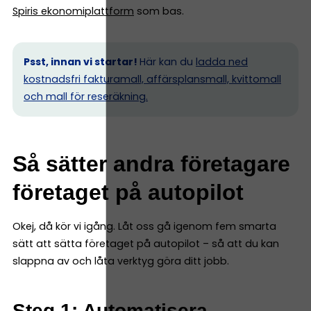
Spiris ekonomiplattform
som bas.
Psst, innan vi startar!
Här kan du
ladda ned
kostnadsfri fakturamall, affärsplansmall, kvittomall
och mall för reseräkning.
Så sätter andra företagare
företaget på autopilot
Okej, då kör vi igång. Låt oss gå igenom fem smarta
sätt att sätta företaget på autopilot – så att du kan
slappna av och låta verktyg göra ditt jobb.
Steg 1: Automatisera