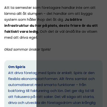
Att ta semester som företagare handlar inte om att
lämna allt åt slumpen – det handlar om att bygga
system som håller ihop det åt dig.
Ju bättre
infrastruktur du har på plats, desto friare är du att
faktiskt vara ledig.
Och det är väl ändå lite av vitsen
med att driva eget.
Glad sommar önskar Spiris!
Om Spiris
Att driva företag med Spiris är enkelt. Spiris är den
flexibla ekonomiplattformen. Allt finns samlat och
automatiserat med smarta funktioner – från
bokföring till fakturering och lön. Det ger dig tid till
att fokusera på rätt saker. Det vill säga att starta,
driva och utveckla din företagsdröm utan krånglig