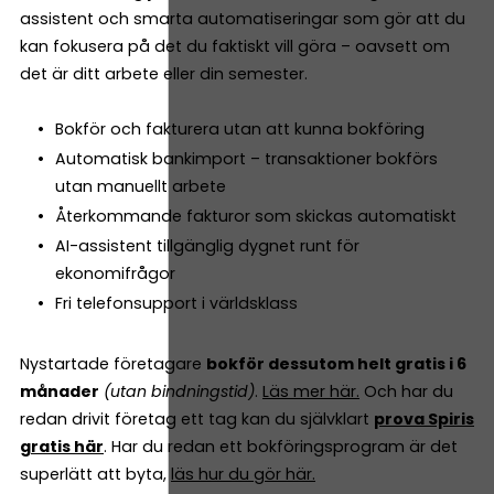
assistent och smarta automatiseringar som gör att du
kan fokusera på det du faktiskt vill göra – oavsett om
det är ditt arbete eller din semester.
Bokför och fakturera utan att kunna bokföring
Automatisk bankimport – transaktioner bokförs
utan manuellt arbete
Återkommande fakturor som skickas automatiskt
AI-assistent tillgänglig dygnet runt för
ekonomifrågor
Fri telefonsupport i världsklass
Nystartade företagare
bokför dessutom helt gratis i 6
månader
(utan bindningstid)
.
Läs mer här.
Och har du
redan drivit företag ett tag kan du självklart
prova Spiris
gratis här
. Har du redan ett bokföringsprogram är det
superlätt att byta,
läs hur du gör här.