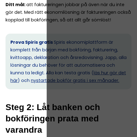
Ditt mål:
att faktureringen jobbar på även när du inte
gör det. Med rätt ekonomilösning är faktureringen också
kopplad till bokföringen, så att allt går sömlöst!
Prova Spiris gratis
Spiris ekonomiplattform är
komplett från början med bokföring, fakturering,
kvittoapp, deklaration och årsredovisning. Japp, alla
lösningar du behöver för att automatisera och
kunna ta ledigt. Alla kan testa gratis (
läs hur gör det
här
) och
nystartade bokför gratis i sex månader.
Steg 2: Låt banken och
bokföringen prata med
varandra