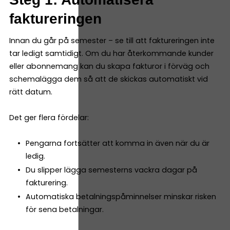
faktureringen
Innan du går på semester – se till att faktureringen inte
tar ledigt samtidigt. Om du har återkommande kunder
eller abonnemang kan du skapa fakturor i förväg och
schemalägga dem så att de skickas automatiskt vid
rätt datum.
Det ger flera fördelar:
Pengarna fortsätter att komma in även när du är
ledig.
Du slipper lägga semesterns vackra dagar på
fakturering.
Automatiska betalningspåminnelser minskar risken
för sena betalningar.