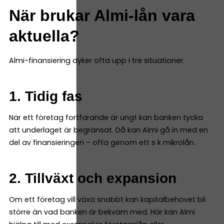
När brukar Almi-lån vara
aktuella?
Almi-finansiering dyker ofta upp i tre situationer.
1. Tidig fas
När ett företag fortfarande är ungt kan banken tycka
att underlaget är begränsat. Då kan Almi gå in med en
del av finansieringen – ofta genom ett s k mikrolån.
2. Tillväxt och expansion
Om ett företag vill växa snabbt kan kapitalbehovet bli
större än vad banken är bekväm med. Här kan Almi