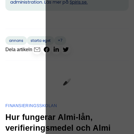
administration. Läs mer på
Spiris.se
.
+7
annons
starta eget
Dela artikeln
FINANSIERINGSSKOLAN
Hur fungerar Almi-lån,
verifieringsmedel och Almi