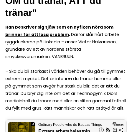
OM du tränar, ATT du
tränar"
Han beskriver sig själv som en
nyfiken nörd som
brinner för att lösa problem
.
Därför slår hårt arbete
ryggdunkarna på Linkedin – anser Victor Halvarsson,
grundare av ett av Nordens största
smyckesvarumärken: VANBRUUN.
– Ska du bli starkast i världen behöver du gå till gymmet
extremt mycket. Det är inte
om
du tränar hemma eller
på gymmet som avgör hur stark du blir, det är
att
du
tränar. Du bryr dig inte om det är Technogym x Diors
medicinboll du tränar med eller en sliten gammal fotboll
du fyllt med grus. Rätt människor och rätt attityd är allt.