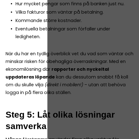
Hur mycket pengar som finns på banken just nu.
Vilka fakturor som väntar på betalning.
Kommande större kostnader.
Eventuella betalningar som förfaller under
ledigheten.
När du har en tydlig överblick vet du vad som väntar och
minskar risken för obehagliga överraskningar. Med en
ekonomilösning där
rapporter och nyckeltal
uppdateras löpande
kan du dessutom snabbt få koll
om du skulle vilja
(direkt i mobilen!)
– utan att behöva
logga in på flera olika ställen.
Steg 5: Låt olika lösningar
samverka