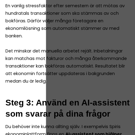
En vanlig stressfaktor efter semestern är att mötas av
hundratals transaktioner som ska stämmas av och
bokföras. Därför väljer många företagare en
ekonomilösning som automatiskt stämmer av med
banken.
Det minskar det manuella arbetet rejält. Inbetalningar
kan matchas mot fakturor och många återkommande
transaktioner kan bokföras automatiskt. Resultatet blir
att ekonomin fortsätter uppdateras i bakgrunden
medan du är ledig.
Steg 3: Använd en AI-assistent
som svarar på dina frågor
Du behöver inte kunna allting själv. I exempelvis Spiris
ekonomiplattform finns en
AI-assistent som hjälper