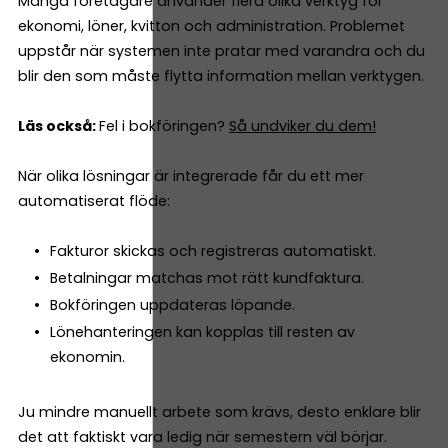
Många företagare använder flera olika verktyg för
ekonomi, löner, kvitton och administration. Problemet
uppstår när systemen inte pratar med varandra och du
blir den som måste flytta information mellan verktygen.
Läs också:
Fel i bokföringen?
Så undviker du dem!
När olika lösningar är integrerade får du ett mer
automatiserat flöde:
Fakturor skickas och registreras automatiskt.
Betalningar matchas mot rätt kundfaktura.
Bokföringen uppdateras löpande.
Lönehanteringen kan kopplas till resten av
ekonomin.
Ju mindre manuellt arbete som krävs, desto enklare blir
det att faktiskt vara ledig när semestern väl börjar.