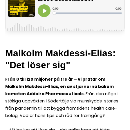
Malkolm Makdessi-Elias:
"Det löser sig"
Från 0 till 120 miljoner på tre år – vi pratar om
Malkolm Makdessi-Elias, en av stjärnorna bakom
kometen Addeira Pharmaceuticals.
Från den något
stökiga uppväxten i Södertälje via munskydds-stories
från pandemin till att bygga framtidens health care-
bolag. Vad är hans tips och råd för framgång?
– Allt brukar att lösa sig – det gäller bara att hitta