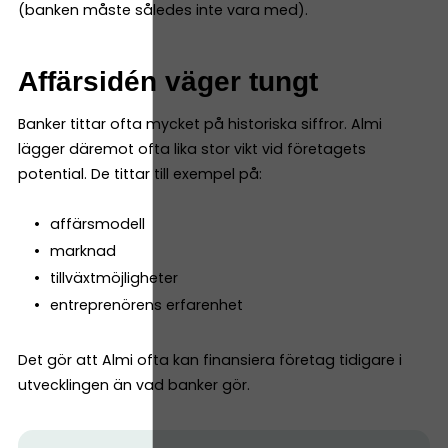
(banken måste således inte vara med).
Affärsidén väger tungt
Banker tittar ofta mycket på historiska siffror. Almi
lägger däremot ofta lika stor vikt vid företagets
potential. De tittar till exempel på:
affärsmodell
marknad
tillväxtmöjligheter
entreprenörens erfarenhet
Det gör att Almi ofta kan finansiera företag tidigare i
utvecklingen än vad banker gör.