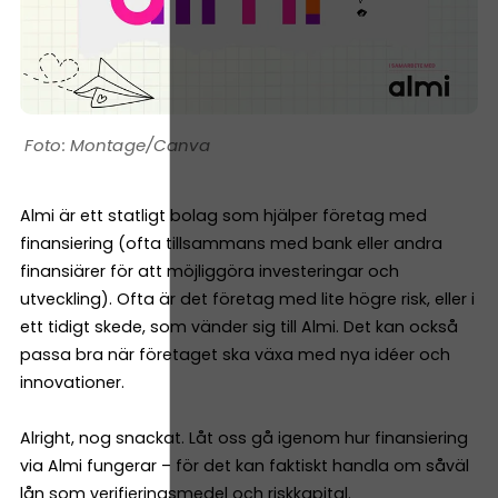
Montage/Canva
Almi är ett statligt bolag som hjälper företag med
finansiering (ofta tillsammans med bank eller andra
finansiärer för att möjliggöra investeringar och
utveckling). Ofta är det företag med lite högre risk, eller i
ett tidigt skede, som vänder sig till Almi. Det kan också
passa bra när företaget ska växa med nya idéer och
innovationer.
Alright, nog snackat. Låt oss gå igenom hur finansiering
via Almi fungerar – för det kan faktiskt handla om såväl
lån som verifieringsmedel och riskkapital.