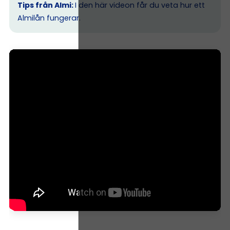
Tips från Almi:
I den här videon får du veta hur ett
Almilån fungerar.