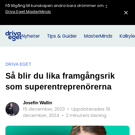
Få tillgång till kunskapen andra bara drömmer om.
»
Driva Eget MasterMinds
Nyheter
Tips & Guider
MasterMinds
Kalkyle
DRIVA EGET
Så blir du lika framgångsrik
som superentreprenörerna
Josefin Wallin
15 december, 2023
•
Uppdaterades 18
december, 2024
•
2 minuters läsning