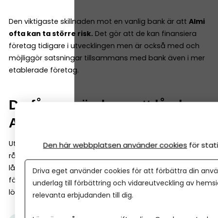
Den viktigaste skillnaden mot en vanlig bank är att
Almi
ofta kan ta större risk.
Det gör att de kan finansiera
företag tidigare i utvecklingen men är också med och
möjliggör satsningar tillsammans med bank även i mer
etablerade företag.
Du får mer än bara ett lån hos
Almi
Utöver finansiering får du dessutom en dialog och
Den här webbplatsen använder cookies
för sta
rådgivning kring företagets ekonomi, prioriteringar och
långsiktiga utveckling, vilket kan ge dig bättre
Driva eget använder cookies för att förbättra din anvä
förutsättningar att fatta beslut och utveckla ett mer
underlag till förbättring och vidareutveckling av hems
lönsamt och mer hållbart företag.
relevanta erbjudanden till dig.