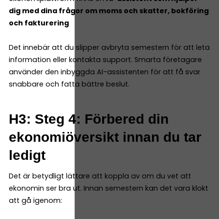
dig med dina frågor om moms och skatter, bokföring
och fakturering
Det innebär att du slipper avbryta semestern för att leta
information eller kontakta support. Smarta företagare
använder den inbyggda AI-assistenten för att få svar
snabbare och fatta bättre beslut.
H3: Steg 4: Förbered din
ekonomiöversikt innan du tar
ledigt
Det är betydligt lättare att koppla av om du vet att
ekonomin ser bra ut. Innan semestern kan det vara klokt
att gå igenom: