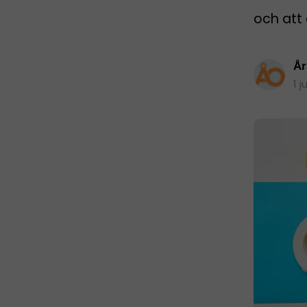
och att 
År
1 j