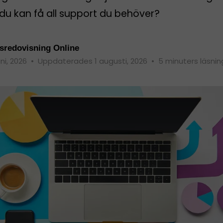
du kan få all support du behöver?
sredovisning Online
uni, 2026
•
Uppdaterades 1 augusti, 2026
•
5 minuters läsnin