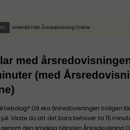
NS
Innehåll från
Årsredovisning Online
klar med årsredovisninge
inuter (med Årsredovisn
ne)
aktiebolag? Då ska årsredovisningen troligen l
 juli. Visste du att det bara behöver ta 15 minut
rt genom den smidiga tjänsten Årsredovisning O