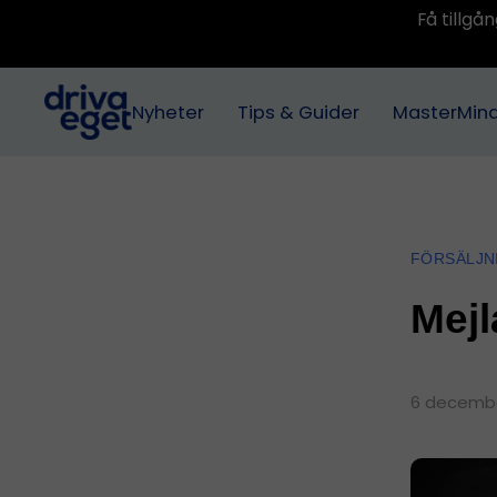
Få tillg
Nyheter
Tips & Guider
MasterMin
FÖRSÄLJN
Mejl
6 decembe