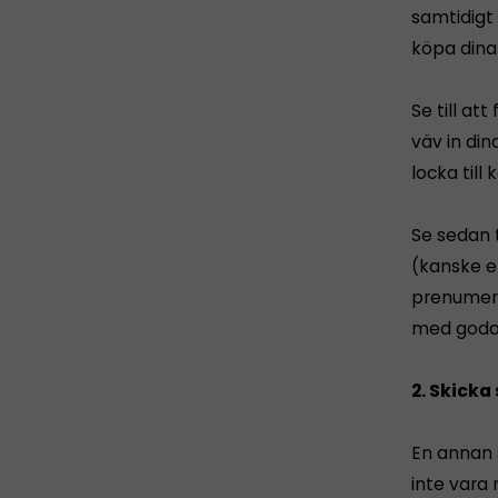
samtidigt 
köpa dina
Se till at
väv in din
locka till 
Se sedan t
(kanske en
prenumera
med goda 
2. Skick
En annan 
inte vara 