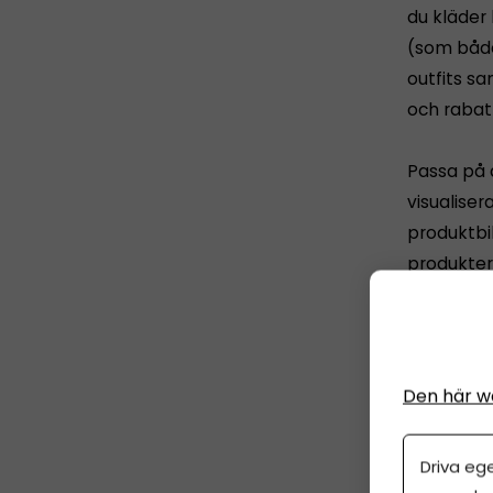
du kläder
(som både
outfits s
och rabat
Passa på a
visualiser
produktbil
produkter 
3. Mejla
Har du en 
Den här w
varukorgen
push kan 
Driva eg
tillbaka"-