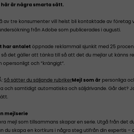
här är några smarta sätt.
 av tre konsumenter vill helst bli kontaktade av företag v
 undersökning från Adobe som publicerades i augusti.
 har antalet
öppnade reklammail sjunkit med 25 procen
, så det gäller att tänka till så att det du mejlar ut känns r
 opersonligt och ”krängigt”.
Å:
Så sätter du säljande rubriker
Mejl som är
personliga oc
ta och samtidigt automatiska och säljdrivande. Går det? J
ätt.
en mejlserie
era mejl som tillsammans skapar en serie. Utgå från det du 
 du skapa en kortkurs i några steg utifrån din expertis – 