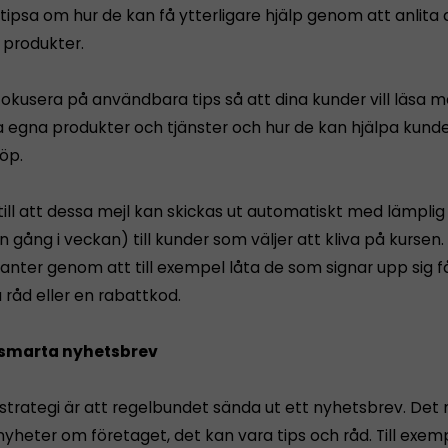
tipsa om hur de kan få ytterligare hjälp genom att anlita d
 produkter.
t fokusera på användbara tips så att dina kunder vill läsa 
a egna produkter och tjänster och hur de kan hjälpa kunde
köp.
ill att dessa mejl kan skickas ut automatiskt med lämplig 
 gång i veckan) till kunder som väljer att kliva på kursen. 
nter genom att till exempel låta de som signar upp sig f
råd eller en rabattkod.
a smarta nyhetsbrev
strategi är att regelbundet sända ut ett nyhetsbrev. Det
nyheter om företaget, det kan vara tips och råd. Till exemp