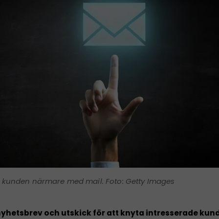
 kunden närmare med mail. Foto: Getty Images
hetsbrev och utskick för att knyta intresserade kun