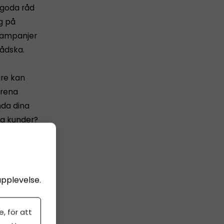
 goda råd
g på
 kampanjer
ådska.
are kan
r rena
nda dina
da kunder?
ot i
upplevelse.
n liten
ler "kom
, för att
s och