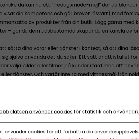
 kanske du kan ha ett ”fredagsmode-mejl” där du blandar
 visar din kompetens och gör brevet läsvärt) med försla
ammansatta av produkter från din butik. Lägg gärna med
ter – gör du dem tidsbestämda skapar du en känsla av br
tt sätta dina varor eller tjänster i kontext, så att dina läs
a sig själva använda det du säljer. Ett sätt är att istället fö
der välja bilder eller filmer på kunder i färd med att anvä
eller tjänster. Och varför inte ta med vittnesmål från nöj
 de med övergivna varukorgar
webbshop så se till att följa upp alla kunder som lagt någ
ebbplatsen använder cookies
för statistik och användar
 men inte fullföljt köpet. De är uppenbarligen sugna, så e
hjälpa dem att ta ett köpbeslut. Mejla dem ett rabatt- el
et använder cookies för att förbättra din användarupplevelse
erbjudande för att få dem att återvända till din webbplat