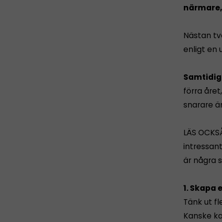
närmare, 
Nästan två
enligt en
Samtidigt
förra året
snarare än
LÄS OCKS
intressan
är några s
1. Skapa 
Tänk ut fl
Kanske kan