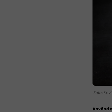
Knyt
Använd ny