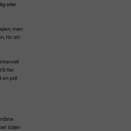
ig eller
mejlen, men
n, för att
intervall
Få fler
å en pdf
 måste
el: Säljer