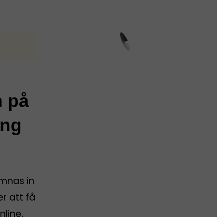
n på
ing
ämnas in
er att få
nline,