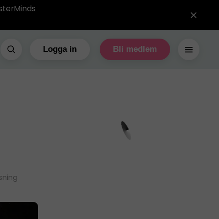
sterMinds
Logga in
Bli medlem
sning