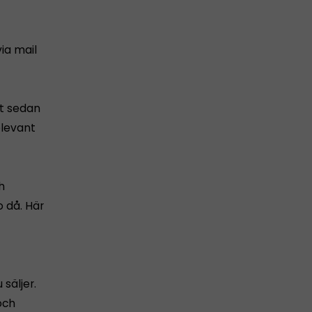
ia mail
t sedan
elevant
h
o då. Här
säljer.
och