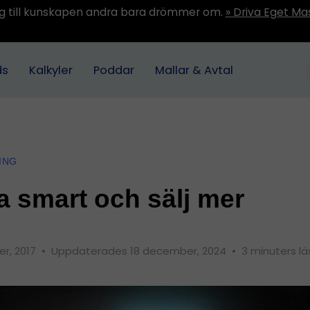
ång till kunskapen andra bara drömmer om.
» Driva Eget Ma
ds
Kalkyler
Poddar
Mallar & Avtal
ING
a smart och sälj mer
r, 2017
•
Uppdaterades 18 december, 2024
•
3 minuters lä