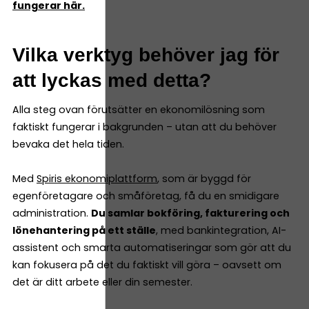
fungerar här.
Vilka verktyg behöver jag för
att lyckas med detta?
Alla steg ovan förutsätter en ekonomilösning som
faktiskt fungerar i bakgrunden – utan att du behöver
bevaka det hela tiden.
Med
Spiris ekonomiplattform
, som är byggd för
egenföretagare och småföretag, få du en smidigare
administration.
Du samlar bokföring, fakturering och
lönehantering på ett ställe
, med bankintegration, AI-
assistent och smarta automatiseringar som gör att du
kan fokusera på det du faktiskt vill göra – oavsett om
det är ditt arbete eller din semester.