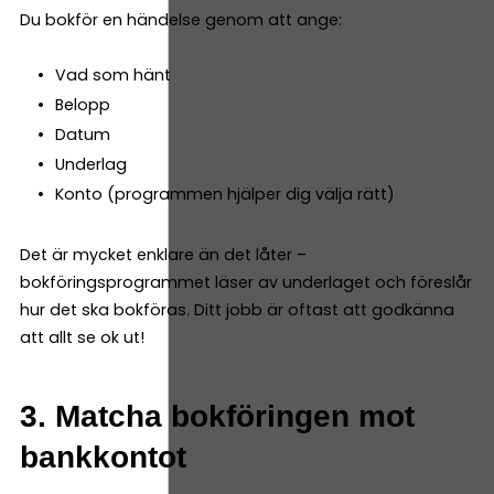
Du bokför en händelse genom att ange:
Vad som hänt
Belopp
Datum
Underlag
Konto (programmen hjälper dig välja rätt)
Det är mycket enklare än det låter –
bokföringsprogrammet läser av underlaget och föreslår
hur det ska bokföras. Ditt jobb är oftast att godkänna
att allt se ok ut!
3. Matcha bokföringen mot
bankkontot