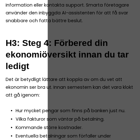
information eller kontakta support. Smarta företagare
använder den inbyggda AI-assistenten för att få svar
snabbare och fatta bättre beslut.
H3: Steg 4: Förbered din
ekonomiöversikt innan du tar
ledigt
Det är betydligt lättare att koppla av om du vet att
ekonomin ser bra ut. Innan semestern kan det vara klokt
att gå igenom:
Hur mycket pengar som finns på banken just nu.
Vilka fakturor som väntar på betalning.
Kommande större kostnader.
Eventuella betalningar som förfaller under