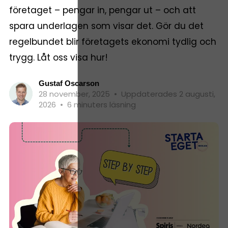
företaget – pengar in, pengar ut – och att
spara underlagen som visar det. Gör du det
regelbundet blir företagets ekonomi tydlig och
trygg. Låt oss visa hur!
Gustaf Oscarson
28 november, 2025
•
Uppdaterades 2 augusti,
2026
•
6 minuters läsning