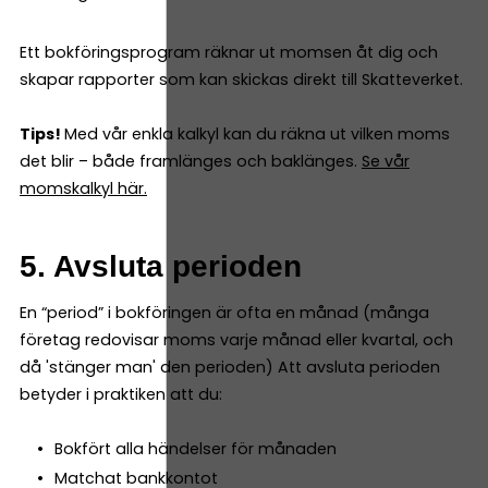
Ett bokföringsprogram räknar ut momsen åt dig och
skapar rapporter som kan skickas direkt till Skatteverket.
Tips!
Med vår enkla kalkyl kan du räkna ut vilken moms
det blir – både framlänges och baklänges.
Se vår
momskalkyl här.
5. Avsluta perioden
En “period” i bokföringen är ofta en månad (många
företag redovisar moms varje månad eller kvartal, och
då 'stänger man' den perioden) Att avsluta perioden
betyder i praktiken att du:
Bokfört alla händelser för månaden
Matchat bankkontot