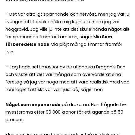
– Det var otroligt spännande och nervöst, men jag var ju
tvungen att försöka hålla mig lugn eftersom jag var
höggravid. Jag ville ju inte att det skulle hända något allt
för spännande framför kameran, säger Mia.
Som
förberedelse hade
Mia plöjt många timmar framför
tv:n.
– Jag hade sett massor av de utländska Dragon's Den
och visste att det var många som övervärderat sina
företag så jag var noga med att vara realistisk med vad
företaget faktiskt var värt just då, säger hon.
Något som imponerade
på drakarna. Hon frågade tv-
investerarna efter 90 000 kronor för ett ägande på 50
procent.
Men hon fick mer än hon önskade – två av drakarna,