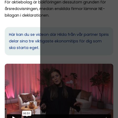
För aktiebolag är bokföringen dessutom grunden för
årsredovisningen, medan enskilda firmor lämnar NE-
bilagan i deklarationen.
Här kan du se videon där Hilda från vår partner Spiris
delar sina tre viktigaste ekonomitips för dig som
ska starta eget.