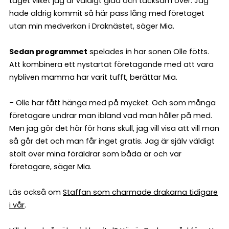
tåget vilket jag är väldigt glad och tacksam över. Jag
hade aldrig kommit så här pass lång med företaget
utan min medverkan i Draknästet, säger Mia.
Sedan programmet
spelades in har sonen Olle fötts.
Att kombinera ett nystartat företagande med att vara
nybliven mamma har varit tufft, berättar Mia.
– Olle har fått hänga med på mycket. Och som många
företagare undrar man ibland vad man håller på med.
Men jag gör det här för hans skull, jag vill visa att vill man
så går det och man får inget gratis. Jag är själv väldigt
stolt över mina föräldrar som båda är och var
företagare, säger Mia.
Läs också om
Staffan som charmade drakarna tidigare
i vår
.