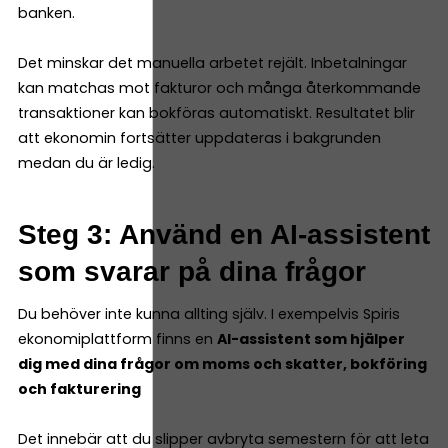
banken.
Det minskar det manuella arbetet rejält. Inbetalningar
kan matchas mot fakturor och många återkommande
transaktioner kan bokföras automatiskt. Resultatet blir
att ekonomin fortsätter uppdateras i bakgrunden
medan du är ledig.
Steg 3: Använd en AI-assistent
som svarar på dina frågor
Du behöver inte kunna allting själv. I exempelvis Spiris
ekonomiplattform finns en
AI-assistent som hjälper
dig med dina frågor om moms och skatter, bokföring
och fakturering
Det innebär att du slipper avbryta semestern för att leta