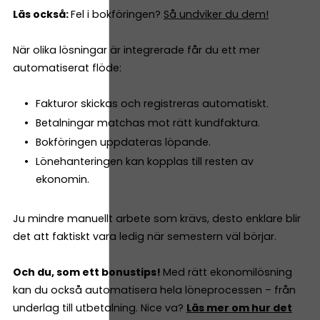
Läs också:
Fel i bokföringen?
Så undviker du dem!
När olika lösningar är integrerade får du ett mer
automatiserat flöde:
Fakturor skickas och registreras automatiskt.
Betalningar matchas mot rätt kundfaktura.
Bokföringen uppdateras löpande.
Lönehanteringen kan kopplas till resten av
ekonomin.
Ju mindre manuellt arbete som krävs, desto enklare blir
det att faktiskt vara ledig när semestern väl börjar.
Och du, som ett bonustips!
Med rätt ekonomilösning
kan du också automatisera hela löneprocessen – från
underlag till utbetalning. Nice va?
Läs mer om hur det