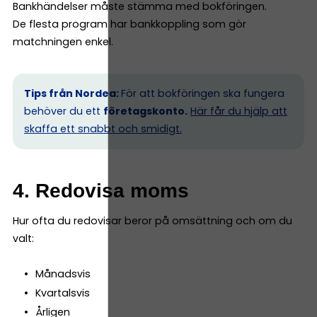
Bankhändelser måste stämma med bokföringen.
De flesta program har bankkoppling som gör
matchningen enkel.
Tips från Nordea:
För att bokföringen ska fungera
behöver du ett
företagskonto.
Här får du hjälp att
skaffa ett snabbt och smidigt.
4. Redovisa moms
Hur ofta du redovisar beror på omsättning och om du
valt:
Månadsvis
Kvartalsvis
Årligen