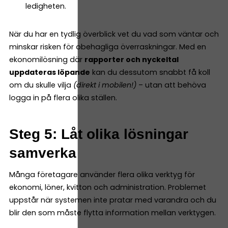
ledigheten.
När du har en tydlig överblick vet du vad som väntar och
minskar risken för obehagliga överraskningar. Med en
ekonomilösning där
rapporter och nyckeltal
uppdateras löpande
kan du dessutom snabbt få koll
om du skulle vilja
(direkt i mobilen!)
– utan att behöva
logga in på flera olika ställen.
Steg 5: Låt olika lösningar
samverka
Många företagare använder flera olika verktyg för
ekonomi, löner, kvitton och administration. Problemet
uppstår när systemen inte pratar med varandra och du
blir den som måste flytta information mellan verktygen.