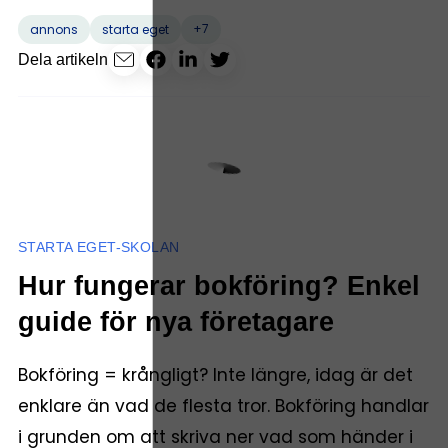
+7
annons
starta eget
Dela artikeln
STARTA EGET-SKOLAN
Hur fungerar bokföring? Enkel
guide för nya företagare
Bokföring = krångligt? Inte längre, idag är det
enklare än vad de flesta tror. Bokföring handlar
i grunden om att skriva ner vad som händer i