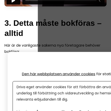
3. Detta måste bokföras –
alltid
Här är de vanligaste sakerna nya företagare behöver
bokföra:
Intäkter:
Fakturor, Swish-betalningar, försäljning i
butik eller online.
Den här webbplatsen använder cookies
för sta
Kostnader:
Inköp, abonnemang, hyror, program.
Skatter och avgifter:
Moms, preliminärskatt,
Driva eget använder cookies för att förbättra din anvä
arbetsgivaravgifter.
underlag till förbättring och vidareutveckling av hems
Lön:
Utbetalad lön från aktiebolag.
relevanta erbjudanden till dig.
Eget uttag / egen insättning:
I enskild firma.
Tillgångar:
Maskiner, datorer, inventarier.