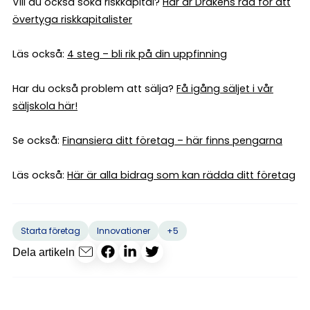
Vill du också söka riskkapital?
Här är Drakens råd för att
övertyga riskkapitalister
Läs också:
4 steg – bli rik på din
uppfinning
Har du också problem att sälja?
Få igång säljet i vår
säljskola här!
Se också:
Finansiera ditt företag – här finns pengarna
Läs också:
Här är alla bidrag som kan rädda ditt företag
+5
Starta företag
Innovationer
Dela artikeln