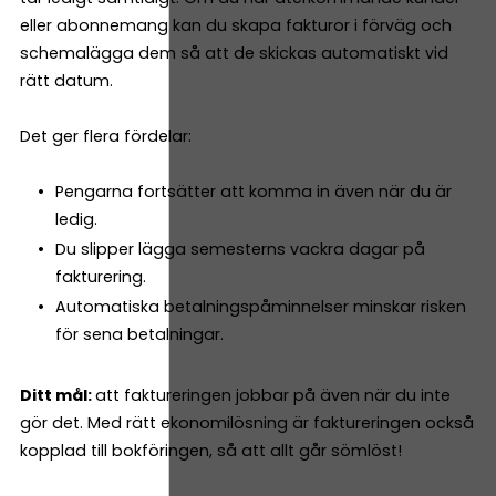
eller abonnemang kan du skapa fakturor i förväg och
schemalägga dem så att de skickas automatiskt vid
rätt datum.
Det ger flera fördelar:
Pengarna fortsätter att komma in även när du är
ledig.
Du slipper lägga semesterns vackra dagar på
fakturering.
Automatiska betalningspåminnelser minskar risken
för sena betalningar.
Ditt mål:
att faktureringen jobbar på även när du inte
gör det. Med rätt ekonomilösning är faktureringen också
kopplad till bokföringen, så att allt går sömlöst!