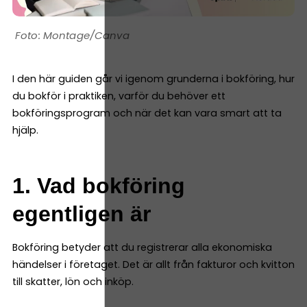
Montage/Canva
I den här guiden går vi igenom grunderna i bokföring, hur
du bokför i praktiken, varför du behöver ett
bokföringsprogram och när det kan vara smart att ta
hjälp.
1. Vad bokföring
egentligen är
Bokföring betyder att du registrerar alla ekonomiska
händelser i företaget. Det är allt från fakturor och kvitton
till skatter, lön och inköp.