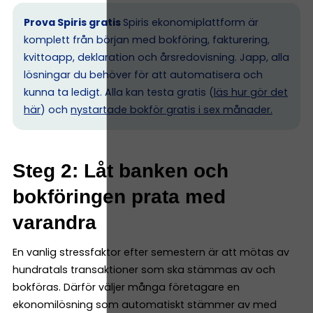
Prova Spiris gratis
Spiris ekonomiplattform är
komplett från början med bokföring, fakturering,
kvittoapp, deklaration och årsredovisning. Japp, alla
lösningar du behöver för att automatisera och
kunna ta ledigt. Alla kan testa gratis (
läs hur gör det
här
) och
nystartade bokför gratis i sex månader.
Steg 2: Låt banken och
bokföringen prata med
varandra
En vanlig stressfaktor efter semestern är att mötas av
hundratals transaktioner som ska stämmas av och
bokföras. Därför väljer många företagare en
ekonomilösning som automatiskt stämmer av med