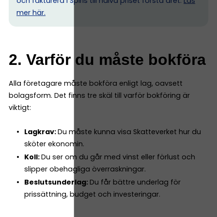
och fakturera i Spiris till halva priset första året.
Läs
mer här.
2. Varför du måste bokföra
Alla företagare måste bokföra enligt lag, oavsett
bolagsform. Det finns tre skäl till varför bokföring är
viktigt:
Lagkrav:
Du måste kunna visa Skatteverket hur du
sköter ekonomin.
Koll:
Du ser om du går med vinst eller förlust och
slipper obehagliga överraskningar.
Beslutsunderlag:
Du får bättre underlag för
prissättning, budget och investeringar.