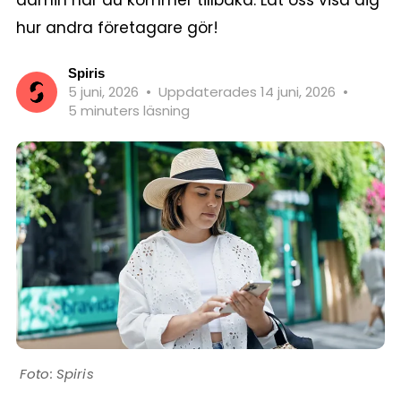
admin när du kommer tillbaka. Låt oss visa dig
hur andra företagare gör!
Spiris
5 juni, 2026
•
Uppdaterades 14 juni, 2026
•
5 minuters läsning
Spiris