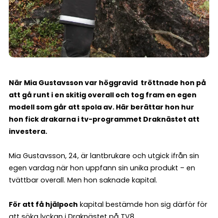
När
Mia Gustavsson var
höggravid tröttnade hon på
att gå runt i en skitig overall och tog fram en egen
modell som går att spola av. Här berättar hon hur
hon fick drakarna i tv-programmet Draknästet att
investera.
Mia Gustavsson, 24, är lantbrukare och utgick ifrån sin
egen vardag när hon uppfann sin unika produkt – en
tvättbar overall. Men hon saknade kapital.
För att få hjälp
och
kapital bestämde hon sig därför för
att söka lyckan i Draknästet på TV8.