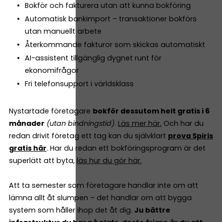
Bokför och fakturera utan att kunna bokföring
Automatisk bankimport – transaktioner bokförs
utan manuellt arbete
Återkommande fakturor som skickas automatiskt
AI-assistent tillgänglig dygnet runt för
ekonomifrågor
Fri telefonsupport i världsklass
Nystartade företagare
bokför dessutom helt gratis i 6
månader
(utan bindningstid)
.
Läs mer här.
Och har du
redan drivit företag ett tag kan du självklart
prova Spiris
gratis här
. Har du redan ett bokföringsprogram är det
superlätt att byta,
läs hur du gör här.
Att ta semester som företagare handlar inte om att
lämna allt åt slumpen – det handlar om att bygga
system som håller ihop det åt dig.
Ju bättre