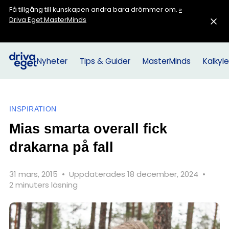
Få tillgång till kunskapen andra bara drömmer om.
»
Driva Eget MasterMinds
Nyheter
Tips & Guider
MasterMinds
Kalkyle
INSPIRATION
Mias smarta overall fick
drakarna på fall
31 mars, 2015
•
Uppdaterades 18 december, 2024
•
2 minuters läsning