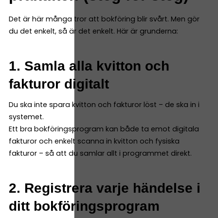
Det är här många tror att bokföring blir svårt. Men gör
du det enkelt, så är det enkelt. Här är grunderna:
1. Samla alla kvitton och
fakturor digitalt
Du ska inte spara kvitton och fakturor löst – de ska in i
systemet.
Ett bra bokföringsprogram kan både ta emot digitala
fakturor och enkelt scanna in kvitton och fysiska
fakturor – så att du samlar allt i programmet direkt.
2. Registrera varje händelse i
ditt bokföringsprogram