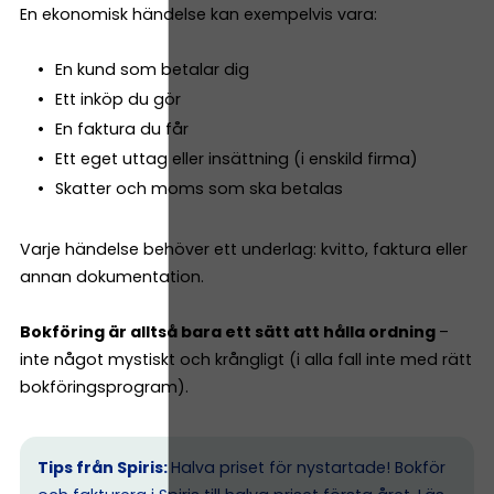
En ekonomisk händelse kan exempelvis vara:
En kund som betalar dig
Ett inköp du gör
En faktura du får
Ett eget uttag eller insättning (i enskild firma)
Skatter och moms som ska betalas
Varje händelse behöver ett underlag: kvitto, faktura eller
annan dokumentation.
Bokföring är alltså bara ett sätt att hålla ordning
–
inte något mystiskt och krångligt (i alla fall inte med rätt
bokföringsprogram).
Tips från Spiris:
Halva priset för nystartade! Bokför