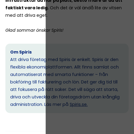
infrastruktur du har på plats, desto friare är du att
faktiskt vara ledig.
Och det är väl ändå lite av vitsen
med att driva eget.
Glad sommar önskar Spiris!
Om Spiris
Att driva företag med Spiris är enkelt. Spiris är den
flexibla ekonomiplattformen. Allt finns samlat och
automatiserat med smarta funktioner – från
bokföring till fakturering och lön. Det ger dig tid till
att fokusera på rätt saker. Det vill säga att starta,
driva och utveckla din företagsdröm utan krånglig
administration. Läs mer på
Spiris.se
.