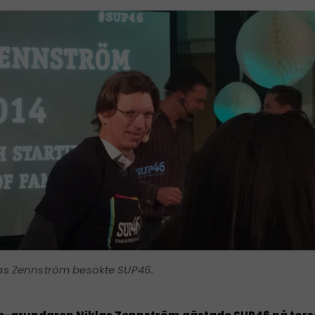
as Zennström besökte SUP46.