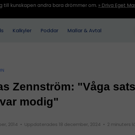
ång till kunskapen andra bara drömmer om.
» Driva Eget Ma
ds
Kalkyler
Poddar
Mallar & Avtal
ON
as Zennström: "Våga sat
var modig"
er, 2014
•
Uppdaterades 18 december, 2024
•
2 minuters l