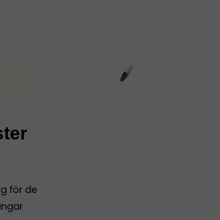
ster
g för de
ingar