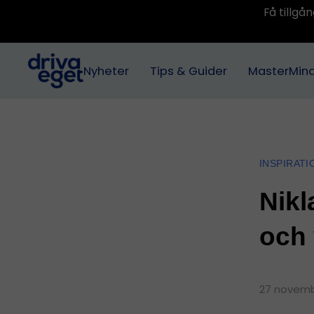
Få tillg
Nyheter
Tips & Guider
MasterMin
INSPIRATI
Nikl
och 
27 novemb