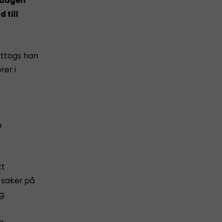
sdagen
 till
ottogs han
rer i
m
tt
 saker på
g.