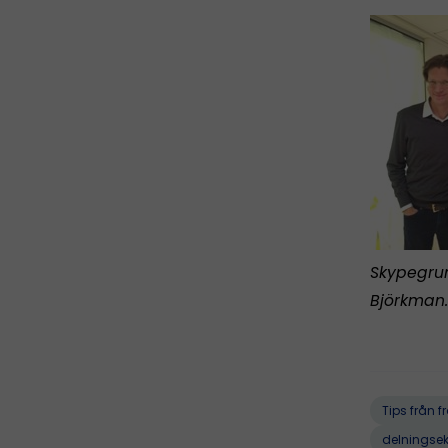
Skypegrun
Björkman.
Tips från 
delningse