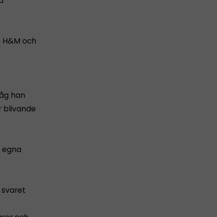
a
om H&M och
såg han
r blivande
t egna
 svaret