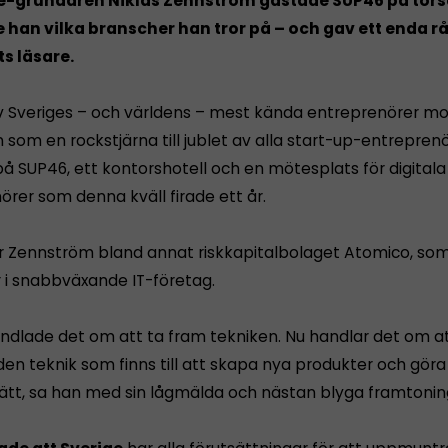
e-grundaren Niklas Zennström gästade SUP46 på tor
 han vilka branscher han tror på – och gav ett enda råd
ts läsare.
 Sveriges – och världens – mest kända entreprenörer m
som en rockstjärna till jublet av alla start-up-entreprenö
på SUP46, ett kontorshotell och en mötesplats för digitala
örer som denna kväll firade ett år.
er Zennström bland annat riskkapitalbolaget Atomico, so
r i snabbväxande IT-företag.
andlade det om att ta fram tekniken. Nu handlar det om a
en teknik som finns till att skapa nya produkter och göra
sätt, sa han med sin lågmälda och nästan blyga framtonin