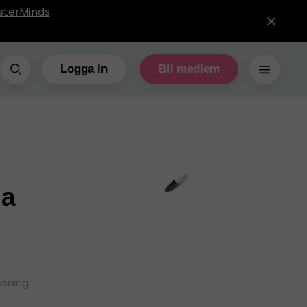
sterMinds
Logga in
Bli medlem
sa
äsning