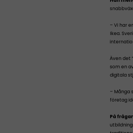
Han mena
snabbväxa
– Vi har 
Ikea. Sve
internatio
Även det 
som en av 
digitala st
– Många s
företag id
På fråga
utbildning