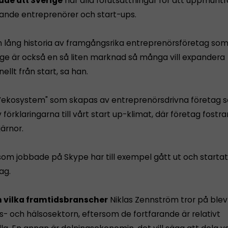
de att Sverige
har alla förutsättningar för att uppmuntr
nde entreprenörer och start-ups.
en lång historia av framgångsrika entreprenörsföretag s
rige är också en så liten marknad så många vill expandera
nellt från start, sa han.
”ekosystem" som skapas av entreprenörsdrivna företag 
förklaringarna till vårt start up-klimat, där företag fostra
järnor.
om jobbade på Skype har till exempel gått ut och starta
ag.
n vilka framtidsbranscher
Niklas Zennström tror på blev
s- och hälsosektorn, eftersom de fortfarande är relativt