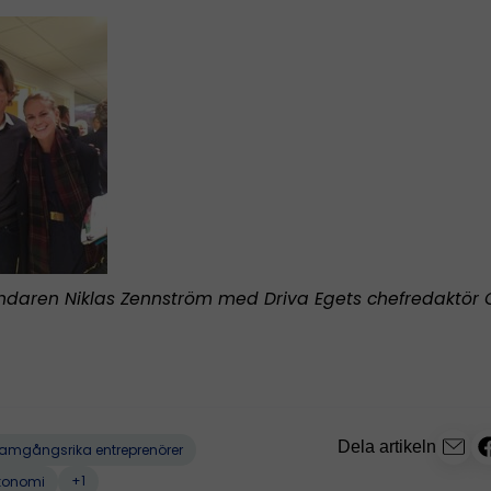
daren Niklas Zennström med Driva Egets chefredaktör 
Dela artikeln
framgångsrika entreprenörer
+1
konomi