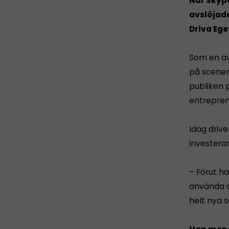
När Skyp
avslöjade
Driva Ege
Som en av
på scenen 
publiken 
entrepren
Idag driv
investera
– Förut h
använda d
helt nya 