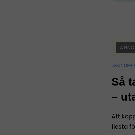
ANNO
EKONOMI 
Så t
– ut
Att kop
flesta f