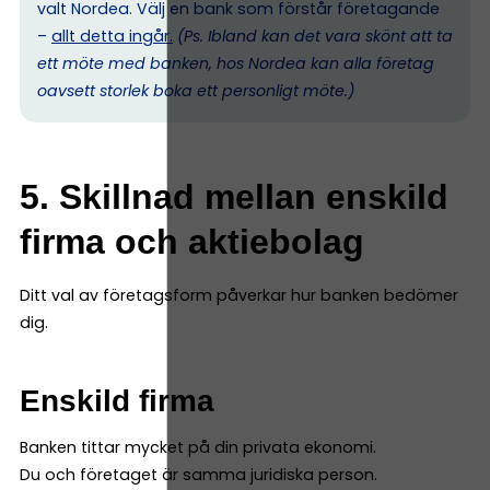
valt Nordea. Välj en bank som förstår företagande
–
allt detta ingår.
(Ps. I
bland kan det vara skönt att ta
ett möte med banken, hos Nordea kan alla företag
oavsett storlek boka ett personligt möte.)
5. Skillnad mellan enskild
firma och aktiebolag
Ditt val av företagsform påverkar hur banken bedömer
dig.
Enskild firma
Banken tittar mycket på din privata ekonomi.
Du och företaget är samma juridiska person.