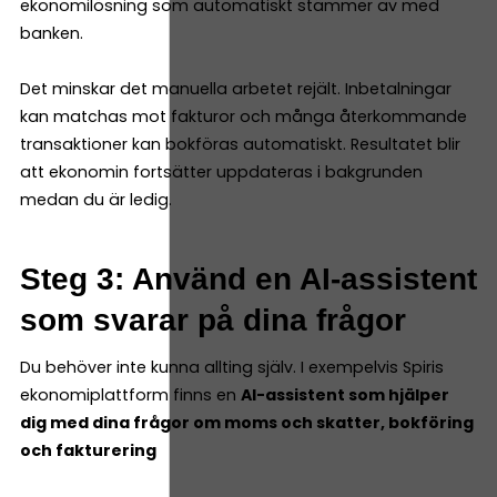
ekonomilösning som automatiskt stämmer av med
banken.
Det minskar det manuella arbetet rejält. Inbetalningar
kan matchas mot fakturor och många återkommande
transaktioner kan bokföras automatiskt. Resultatet blir
att ekonomin fortsätter uppdateras i bakgrunden
medan du är ledig.
Steg 3: Använd en AI-assistent
som svarar på dina frågor
Du behöver inte kunna allting själv. I exempelvis Spiris
ekonomiplattform finns en
AI-assistent som hjälper
dig med dina frågor om moms och skatter, bokföring
och fakturering