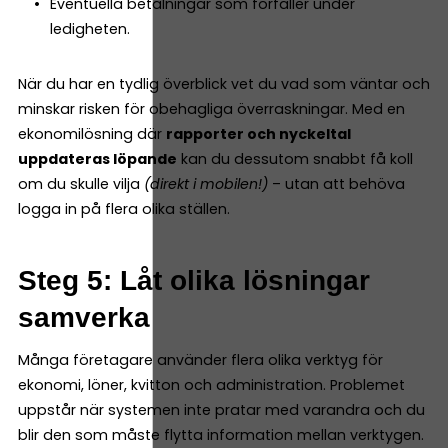
Eventuella betalningar som förfaller under
ledigheten.
När du har en tydlig överblick vet du vad som väntar och
minskar risken för obehagliga överraskningar. Med en
ekonomilösning där
rapporter och nyckeltal
uppdateras löpande
kan du dessutom snabbt få koll
om du skulle vilja
(direkt i mobilen!)
– utan att behöva
logga in på flera olika ställen.
Steg 5: Låt olika lösningar
samverka
Många företagare använder flera olika verktyg för
ekonomi, löner, kvitton och administration. Problemet
uppstår när systemen inte pratar med varandra och du
blir den som måste flytta information mellan verktygen.