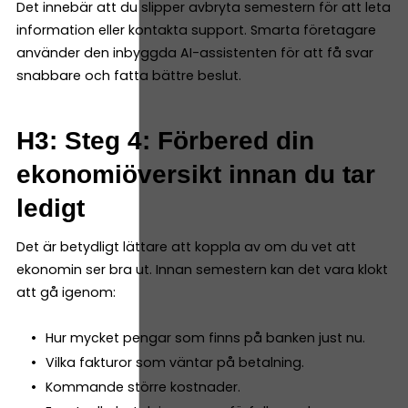
Det innebär att du slipper avbryta semestern för att leta
information eller kontakta support. Smarta företagare
använder den inbyggda AI-assistenten för att få svar
snabbare och fatta bättre beslut.
H3: Steg 4: Förbered din
ekonomiöversikt innan du tar
ledigt
Det är betydligt lättare att koppla av om du vet att
ekonomin ser bra ut. Innan semestern kan det vara klokt
att gå igenom:
Hur mycket pengar som finns på banken just nu.
Vilka fakturor som väntar på betalning.
Kommande större kostnader.