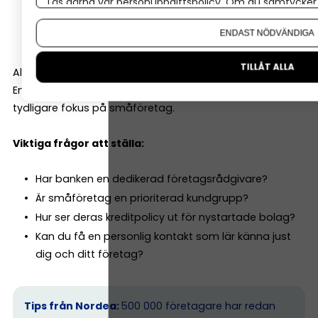
Läs gärna vår
personuppgiftspolicy
. Om du samtycker t
Leasing
Om du vill ändra ditt val i efterhand hittar du den möjl
Rådgivning kring investeringar
ENDAST NÖDVÄNDIGA
TILLÅT ALLA
Alla banker är inte lika företagsinriktade.
En del är starka på bolån och privatkunder. Andra har
tydligare fokus på småföretag.
Viktiga frågor att ställa:
Har banken en dedikerad företagsrådgivare?
Är småföretag en prioriterad kundgrupp?
Hur ser deras kreditpolicy ut för nystartade bolag?
Kan du få en personlig kontakt som lär känna just
dig och ditt företag?
Tips från Nordea:
500 000 företagare har redan