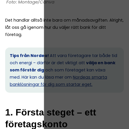
Montage/Canva
Det handlar alltså inte bara om månadsavgiften. Alright,
låt oss gå igenom hur du väljer rätt bank för ditt
företag.
Tips från Nordea!
Att vara företagare tar både tid
och energi – därför är det viktigt att
välja en bank
som förstår dig
och som företaget kan växa
med. Här kan du läsa mer om
Nordeas smarta
banklösningar för dig som startar eget.
1. Första steget – ett
företagskonto