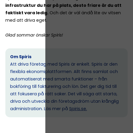
infrastruktur du har på plats, desto friare är du att
faktiskt vara ledig.
Och det är väl ändå lite av vitsen
med att driva eget.
Glad sommar önskar Spiris!
Om Spiris
Att driva företag med Spiris är enkelt. Spiris är den
flexibla ekonomiplattformen. Allt finns samlat och
automatiserat med smarta funktioner – från
bokföring till fakturering och lön. Det ger dig tid till
att fokusera på rätt saker. Det vill säga att starta,
driva och utveckla din företagsdröm utan krånglig
administration. Läs mer på
Spiris.se
.