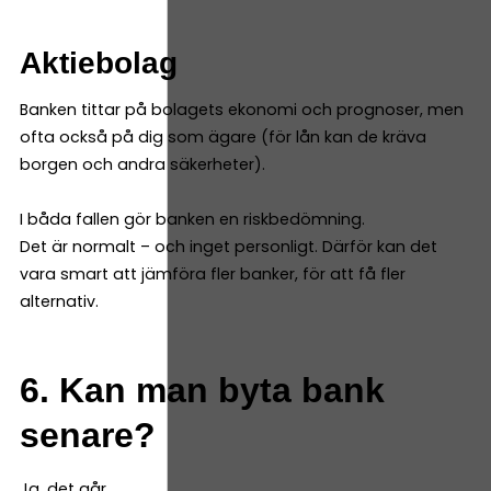
Aktiebolag
Banken tittar på bolagets ekonomi och prognoser, men
ofta också på dig som ägare (för lån kan de kräva
borgen och andra säkerheter).
I båda fallen gör banken en riskbedömning.
Det är normalt – och inget personligt. Därför kan det
vara smart att jämföra fler banker, för att få fler
alternativ.
6. Kan man byta bank
senare?
Ja, det går.