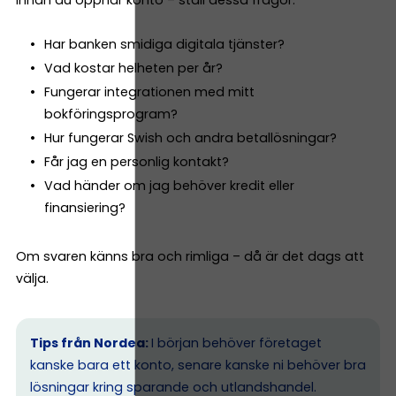
Innan du öppnar konto – ställ dessa frågor:
Har banken smidiga digitala tjänster?
Vad kostar helheten per år?
Fungerar integrationen med mitt
bokföringsprogram?
Hur fungerar Swish och andra betallösningar?
Får jag en personlig kontakt?
Vad händer om jag behöver kredit eller
finansiering?
Om svaren känns bra och rimliga – då är det dags att
välja.
Tips från Nordea:
I början behöver företaget
kanske bara ett konto, senare kanske ni behöver bra
lösningar kring sparande och utlandshandel.