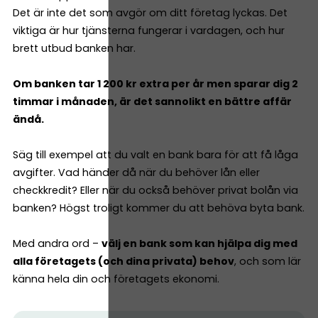
Det är inte det som avgör om ditt företag lyckas. Det
viktiga är hur tjänsterna fungerar i vardagen, och hur
brett utbud banken har.
Om banken tar 1 200 kr extra per år men sparar dig 2
timmar i månaden, är det sannolikt en bättre affär
ändå.
Säg till exempel att du valt en bank bara för att få låga
avgifter. Vad händer då när du behöver lån eller
checkkredit? Eller när du också behöver privat bolån via
banken? Högst troligt kommer du att behöva byta bank.
Med andra ord –
välj en bank som kan hjälpa dig med
alla företagets (och dina privata) behov
, och som lär
känna hela din och företagets ekonomi.