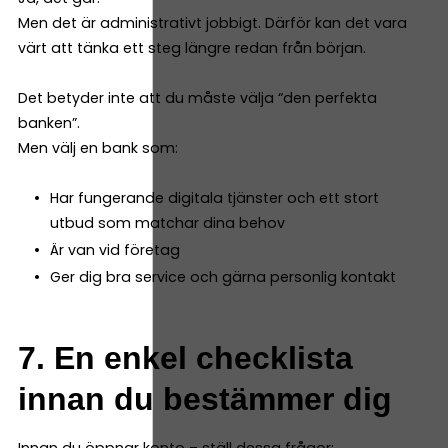
Men det är administrativt jobbigt. Därför kan det vara
värt att tänka ett steg längre redan från början.
Det betyder inte att du måste välja “den perfekta
banken”.
Men välj en bank som:
Har fungerande digitala tjänster och ett stort
utbud som matchar dina behov
Är van vid företag
Ger dig bra service och gärna personlig kontakt
7. En enkel checklista
innan du bestämmer dig