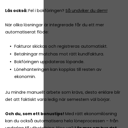
Läs också:
Fel i bokföringen?
Så undviker du dem!
När olika lösningar är integrerade får du ett mer
automatiserat flöde:
Fakturor skickas och registreras automatiskt.
Betalningar matchas mot rätt kundfaktura.
Bokföringen uppdateras löpande.
Lönehanteringen kan kopplas till resten av
ekonomin.
Ju mindre manuellt arbete som krävs, desto enklare blir
det att faktiskt vara ledig när semestern väl börjar.
Och du, som ett bonustips!
Med rätt ekonomilösning
kan du också automatisera hela löneprocessen – från