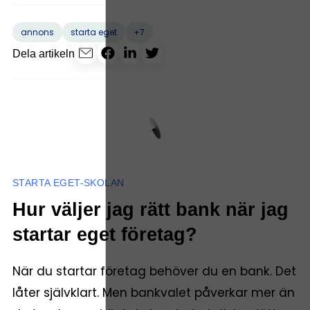
+7
annons
starta eget
Dela artikeln
STARTA EGET-SKOLAN
Hur väljer jag rätt bank när jag
startar eget företag?
När du startar företag behöver du en bank. Det
låter självklart. Men bankvalet påverkar mer än