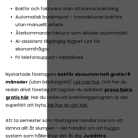
Bokför och fakturera utan att kunna bokföring
Automatisk bankimport – transaktioner bokförs
utan manuellt arbete
Återkommande fakturor som skickas automatiskt
AI-assistent tillgänglig dygnet runt för
ekonomifrågor
Fri telefonsupport i världsklass
Nystartade företagare
bokför dessutom helt gratis i 6
månader
(utan bindningstid)
.
Läs mer här.
Och har du
redan drivit företag ett tag kan du självklart
prova Spiris
gratis här
. Har du redan ett bokföringsprogram är det
superlätt att byta,
läs hur du gör här.
Att ta semester som företagare handlar inte om att
lämna allt åt slumpen – det handlar om att bygga
system som håller ihop det åt dig.
Ju bättre