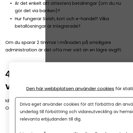
Är det enkelt att attestera betalningar (om du nu
gör det via banken)?
Hur fungerar Swish, kort och e-handel? Vilka
betallösningar är integrerade?
Om du sparar 2 timmar i månaden på smidigare
administration är det ofta mer värt än en lägre avgift.
4. Finns stöd när företaget
växer?
Den här webbplatsen använder cookies
för sta
Idag kanske du bara behöver ett konto.
Driva eget använder cookies för att förbättra din anvä
Om två år kanske du behöver:
underlag till förbättring och vidareutveckling av hems
relevanta erbjudanden till dig.
Checkkredit
Företagslån