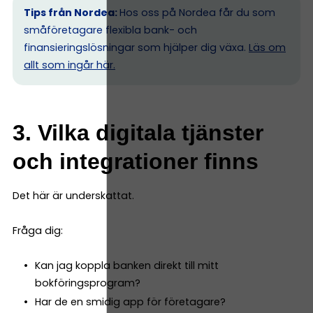
Tips från Nordea:
Hos oss på Nordea får du som
småföretagare flexibla bank- och
finansieringslösningar som hjälper dig växa.
Läs om
allt som ingår här.
3. Vilka digitala tjänster
och integrationer finns
Det här är underskattat.
Fråga dig:
Kan jag koppla banken direkt till mitt
bokföringsprogram?
Har de en smidig app för företagare?