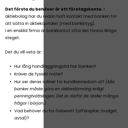
Det första du behöver är ett företagskonto.
I
aktiebolag har du redan haft kontakt med banken för
att sätta in aktiekapitalet (med bankintyg).
I en enskild firma är bankkontot ofta det första riktiga
steget.
Det du vill veta är:
Hur lång handläggningstid har banken?
Kräver de fysiskt möte?
Hur ser deras rutiner för kundkännedom ut?
(Alla
banker måste göra en riskbedömning enligt
penningtvättslagen. Det är därför de ställer många
frågor i början.)
Vad behöver du ha förberett (affärsplan, budget,
avtal)?