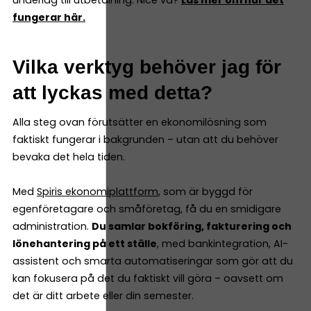
underlag till utbetalning. Nice va?
Läs mer om hur det
fungerar här.
Vilka verktyg behöver jag för
att lyckas med detta?
Alla steg ovan förutsätter en ekonomilösning som
faktiskt fungerar i bakgrunden – utan att du behöver
bevaka det hela tiden.
Med
Spiris ekonomiplattform
, som är byggd för
egenföretagare och småföretag, få du en smidigare
administration.
Du samlar bokföring, fakturering och
lönehantering på ett ställe
, med bankintegration, AI-
assistent och smarta automatiseringar som gör att du
kan fokusera på det du faktiskt vill göra – oavsett om
det är ditt arbete eller din semester.