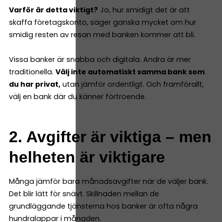
Varför är detta viktigt?
Jo, hur smidigt det är att
skaffa företagskonto, säger ganska mycket om hur
smidig resten av resan med banken kommer att bli.
Vissa banker är snabba och digitala. Andra är mer
traditionella.
Välj inte automatiskt samma bank som
du har privat,
utan jämför ordentligt. Och framförallt,
välj en bank där du känner förtroende.
2. Avgifter är viktiga – men
helheten är viktigare
Många jämför bara månadsavgifter när de väljer bank.
Det blir lätt för snävt. Skillnaden mellan de
grundläggande tjänsterna hos banker är ofta några
hundralappar i månaden.