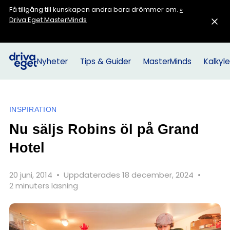
Få tillgång till kunskapen andra bara drömmer om.
»
Driva Eget MasterMinds
Nyheter
Tips & Guider
MasterMinds
Kalkyle
INSPIRATION
Nu säljs Robins öl på Grand
Hotel
20 juni, 2014
•
Uppdaterades 18 december, 2024
•
2 minuters läsning