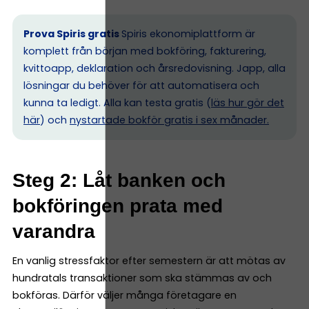
Prova Spiris gratis
Spiris ekonomiplattform är
komplett från början med bokföring, fakturering,
kvittoapp, deklaration och årsredovisning. Japp, alla
lösningar du behöver för att automatisera och
kunna ta ledigt. Alla kan testa gratis (
läs hur gör det
här
) och
nystartade bokför gratis i sex månader.
Steg 2: Låt banken och
bokföringen prata med
varandra
En vanlig stressfaktor efter semestern är att mötas av
hundratals transaktioner som ska stämmas av och
bokföras. Därför väljer många företagare en