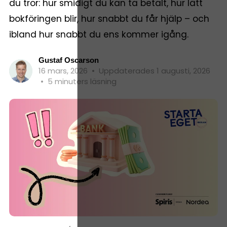
du tror: hur smidigt du kan ta betalt, hur lätt
bokföringen blir, hur snabbt du får hjälp – och
ibland hur snabbt du ens kommer igång.
Gustaf Oscarson
16 mars, 2026
•
Uppdaterades 1 augusti, 2026
•
5 minuters läsning