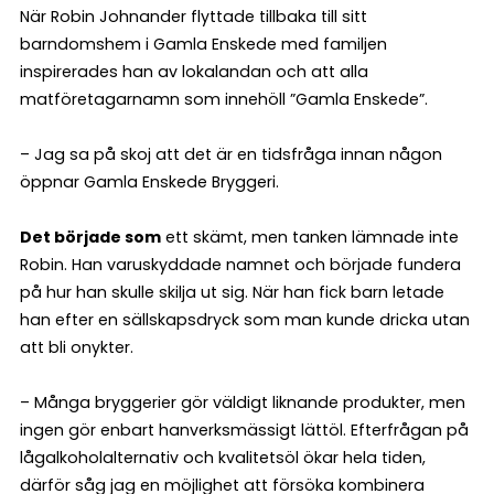
När Robin Johnander flyttade tillbaka till sitt
barndomshem i Gamla Enskede med familjen
inspirerades han av lokalandan och att alla
matföretagarnamn som innehöll ”Gamla Enskede”.
– Jag sa på skoj att det är en tidsfråga innan någon
öppnar Gamla Enskede Bryggeri.
Det började som
ett skämt, men tanken lämnade inte
Robin. Han varuskyddade namnet och började fundera
på hur han skulle skilja ut sig. När han fick barn letade
han efter en sällskapsdryck som man kunde dricka utan
att bli onykter.
– Många bryggerier gör väldigt liknande produkter, men
ingen gör enbart hanverksmässigt lättöl. Efterfrågan på
lågalkoholalternativ och kvalitetsöl ökar hela tiden,
därför såg jag en möjlighet att försöka kombinera