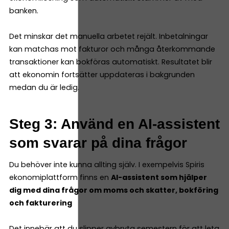
banken.
Det minskar det manuella arbetet rejält. Inbetalningar
kan matchas mot fakturor och många återkommande
transaktioner kan bokföras automatiskt. Resultatet blir
att ekonomin fortsätter uppdateras i bakgrunden
medan du är ledig.
Steg 3: Använd en AI-assistent
som svarar på dina frågor
Du behöver inte kunna allting själv. I exempelvis Spiris
ekonomiplattform finns en
AI-assistent som hjälper
dig med dina frågor om moms och skatter, bokföring
och fakturering
Det innebär att du slipper avbryta semestern för att leta