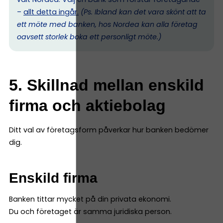
–
allt detta ingår.
(Ps. I
bland kan det vara skönt att ta
ett möte med banken, hos Nordea kan alla företag
oavsett storlek boka ett personligt möte.)
5. Skillnad mellan enskild
firma och aktiebolag
Ditt val av företagsform påverkar hur banken bedömer
dig.
Enskild firma
Banken tittar mycket på din privata ekonomi.
Du och företaget är samma juridiska person.