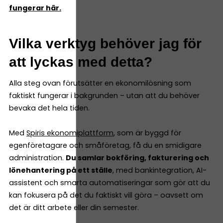
fungerar här.
Vilka verktyg behöver jag för
att lyckas med detta?
Alla steg ovan förutsätter en ekonomilösning som
faktiskt fungerar i bakgrunden – utan att du behöver
bevaka det hela tiden.
Med
Spiris ekonomiplattform
, som är byggd för
egenföretagare och småföretag, få du en smidigare
administration.
Du samlar bokföring, fakturering och
lönehantering på ett ställe
, med bankintegration, AI-
assistent och smarta automatiseringar som gör att du
kan fokusera på det du faktiskt vill göra – oavsett om
det är ditt arbete eller din semester.