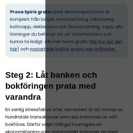
Prova Spiris gratis
Spiris ekonomiplattform är
komplett från början med bokföring, fakturering,
kvittoapp, deklaration och årsredovisning. Japp, alla
lösningar du behöver för att automatisera och
kunna ta ledigt. Alla kan testa gratis (
läs hur gör det
här
) och
nystartade bokför gratis i sex månader.
Steg 2: Låt banken och
bokföringen prata med
varandra
En vanlig stressfaktor efter semestern är att mötas av
hundratals transaktioner som ska stämmas av och
bokföras. Därför väljer många företagare en
ekonomilösning som automatiskt stämmer av med