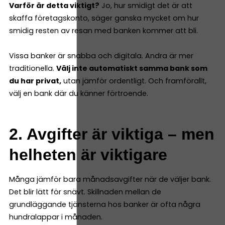
Varför är detta viktigt?
Jo, hur smidigt det är att
skaffa företagskonto, säger ganska mycket om hur
smidig resten av resan med banken kommer att bli.
Vissa banker är snabba och digitala. Andra är mer
traditionella.
Välj inte automatiskt samma bank som
du har privat,
utan jämför ordentligt. Och framförallt,
välj en bank där du känner förtroende.
2. Avgifter är viktiga – men
helheten är viktigare
Många jämför bara månadsavgifter när de väljer bank.
Det blir lätt för snävt. Skillnaden mellan de
grundläggande tjänsterna hos banker är ofta några
hundralappar i månaden.