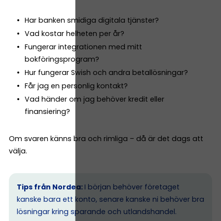
Har banken smidiga digitala tjänster?
Vad kostar helheten per år?
Fungerar integrationen med mitt
bokföringsprogram?
Hur fungerar Swish och andra betallösningar?
Får jag en personlig kontakt?
Vad händer om jag behöver kredit eller
finansiering?
Om svaren känns bra och rimliga – då är det dags att
välja.
Tips från Nordea:
I början behöver företaget
kanske bara ett konto, senare kanske ni behöver bra
lösningar kring sparande och utlandshandel.