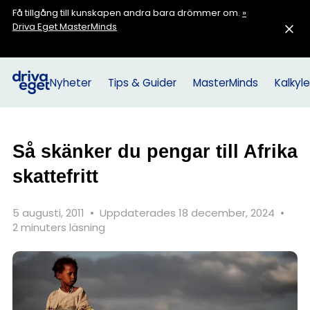
Få tillgång till kunskapen andra bara drömmer om.
»
Driva Eget MasterMinds
Nyheter
Tips & Guider
MasterMinds
Kalkyle
Så skänker du pengar till Afrika
skattefritt
5 augusti, 2011
•
Uppdaterades 18 december, 2024
•
2 minuters läsning