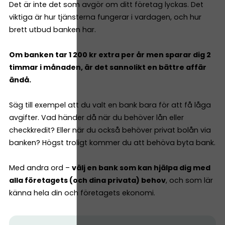
Det är inte det som avgör om ditt företag lyckas. Det
viktiga är hur tjänsterna fungerar i vardagen, och hur
brett utbud banken har.
Om banken tar 1 200 kr extra per år men sparar dig 2
timmar i månaden, är det sannolikt en bättre affär
ändå.
Säg till exempel att du valt en bank bara för att få låga
avgifter. Vad händer då när du behöver lån eller
checkkredit? Eller när du också behöver privat bolån via
banken? Högst troligt kommer du att behöva byta bank.
Med andra ord –
välj en bank som kan hjälpa dig med
alla företagets (och dina privata) behov
, och som lär
känna hela din och företagets ekonomi.