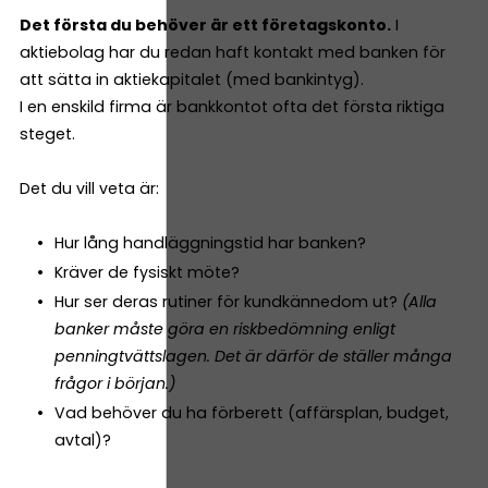
Det första du behöver är ett företagskonto.
I
aktiebolag har du redan haft kontakt med banken för
att sätta in aktiekapitalet (med bankintyg).
I en enskild firma är bankkontot ofta det första riktiga
steget.
Det du vill veta är:
Hur lång handläggningstid har banken?
Kräver de fysiskt möte?
Hur ser deras rutiner för kundkännedom ut?
(Alla
banker måste göra en riskbedömning enligt
penningtvättslagen. Det är därför de ställer många
frågor i början.)
Vad behöver du ha förberett (affärsplan, budget,
avtal)?