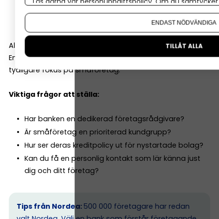
Läs gärna vår
personuppgiftspolicy
. Om du samtycker t
Leasing
Om du vill ändra ditt val i efterhand hittar du den möjl
Rådgivning kring investeringar
ENDAST NÖDVÄNDIGA
Alla banker är inte lika företagsinriktade.
TILLÅT ALLA
En del är starka på bolån och privatkunder. Andra har
tydligare fokus på småföretag.
Viktiga frågor att ställa:
Har banken en dedikerad företagsrådgivare?
Är småföretag en prioriterad kundgrupp?
Hur ser deras kreditpolicy ut för nystartade bolag?
Kan du få en personlig kontakt som lär känna just
dig och ditt företag?
Tips från Nordea:
500 000 företagare har redan
valt Nordea. Välj en bank som förstår företagande