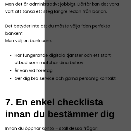
Men det är administrativt jobbigt. Därför kan det vara
värt att tänka ett steg längre redan från början.
Det betyder inte att du måste välja “den perfekta
banken”.
Men välj en bank som:
Har fungerande digitala tjänster och ett stort
utbud som matchar dina behov
Är van vid företag
Ger dig bra service och gärna personlig kontakt
7. En enkel checklista
innan du bestämmer dig
Innan du öppnar konto – ställ dessa frågor: