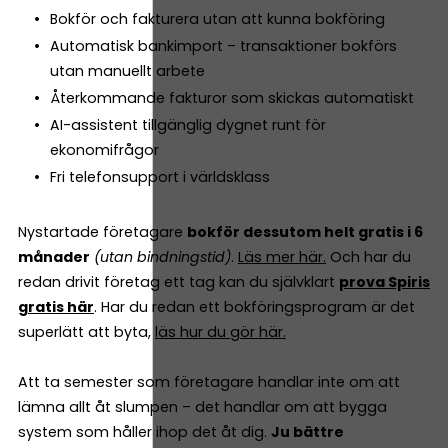
Bokför och fakturera utan att kunna bokföring
Automatisk bankimport – transaktioner bokförs
utan manuellt arbete
Återkommande fakturor som skickas automatiskt
AI-assistent tillgänglig dygnet runt för
ekonomifrågor
Fri telefonsupport i världsklass
Nystartade företagare
bokför dessutom helt gratis i 6
månader
(utan bindningstid)
.
Läs mer här.
Och har du
redan drivit företag ett tag kan du självklart
prova Spiris
gratis här
. Har du redan ett bokföringsprogram är det
superlätt att byta,
läs hur du gör här.
Att ta semester som företagare handlar inte om att
lämna allt åt slumpen – det handlar om att bygga
system som håller ihop det åt dig.
Ju bättre