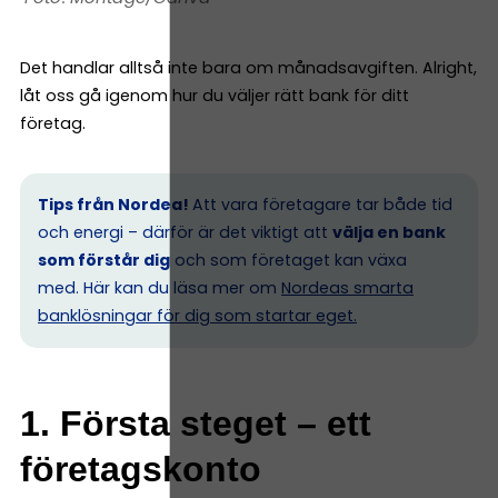
Det handlar alltså inte bara om månadsavgiften. Alright,
låt oss gå igenom hur du väljer rätt bank för ditt
företag.
Tips från Nordea!
Att vara företagare tar både tid
och energi – därför är det viktigt att
välja en bank
som förstår dig
och som företaget kan växa
med. Här kan du läsa mer om
Nordeas smarta
banklösningar för dig som startar eget.
1. Första steget – ett
företagskonto