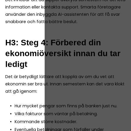
information eller kontakta support. Smarta företagare
använder den inbyggda AI-assistenten för att få svar
snabbare och fatta bättre beslut.
H3: Steg 4: Förbered din
ekonomiöversikt innan du tar
ledigt
Det är betydligt lättare att koppla av om du vet att
ekonomin ser bra ut. Innan semestern kan det vara klokt
att gå igenom:
Hur mycket pengar som finns på banken just nu.
Vilka fakturor som väntar på betalning.
Kommande större kostnader.
Eventuella betalningar som förfaller under