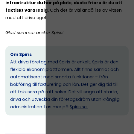
infrastruktur du har på plats, desto friare är du att
faktiskt vara ledig.
Och det är väl ändå lite av vitsen
med att driva eget.
Glad sommar önskar Spiris!
Om Spiris
Att driva företag med Spiris är enkelt. Spiris är den
flexibla ekonomiplattformen. Allt finns samlat och
automatiserat med smarta funktioner – från
bokföring till fakturering och lön. Det ger dig tid till
att fokusera på rätt saker. Det vill säga att starta,
driva och utveckla din företagsdröm utan krånglig
administration. Läs mer på
Spiris.se
.