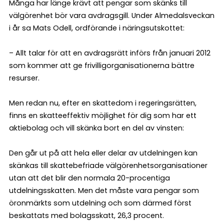
Många har länge krävt att pengar som skänks till
välgörenhet bör vara avdragsgill. Under Almedalsveckan
i år sa Mats Odell, ordförande i näringsutskottet:
– Allt talar för att en avdragsrätt införs från januari 2012
som kommer att ge frivilligorganisationerna bättre
resurser.
Men redan nu, efter en skattedom i regeringsrätten,
finns en skatteeffektiv möjlighet för dig som har ett
aktiebolag och vill skänka bort en del av vinsten:
Den går ut på att hela eller delar av utdelningen kan
skänkas till skattebefriade välgörenhetsorganisationer
utan att det blir den normala 20-procentiga
utdelningsskatten. Men det måste vara pengar som
öronmärkts som utdelning och som därmed först
beskattats med bolagsskatt, 26,3 procent.