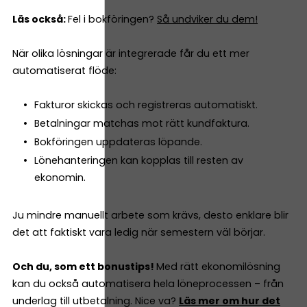
Läs också:
Fel i bokföringen?
Så undviker du dem!
När olika lösningar är integrerade får du ett mer
automatiserat flöde:
Fakturor skickas och registreras automatiskt.
Betalningar matchas mot rätt kundfaktura.
Bokföringen uppdateras löpande.
Lönehanteringen kan kopplas till resten av
ekonomin.
Ju mindre manuellt arbete som krävs, desto enklare blir
det att faktiskt vara ledig när semestern väl börjar.
Och du, som ett bonustips!
Med rätt ekonomilösning
kan du också automatisera hela löneprocessen – från
underlag till utbetalning. Nice va?
Läs mer om hur det