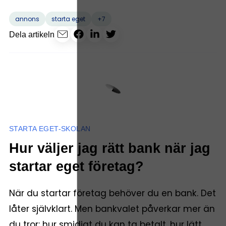
+7
annons
starta eget
Dela artikeln
STARTA EGET-SKOLAN
Hur väljer jag rätt bank när jag
startar eget företag?
När du startar företag behöver du en bank. Det
låter självklart. Men bankvalet påverkar mer än
du tror: hur smidigt du kan ta betalt, hur lätt