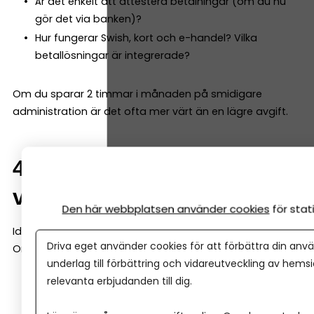
Är det enkelt att attestera betalningar (om du nu
gör det via banken)?
Hur fungerar Swish, kort och e-handel? Vilka
betallösningar är integrerade?
Om du sparar 2 timmar i månaden på smidigare
administration är det ofta mer värt än en lägre avgift.
4. Finns stöd när företaget
växer?
Den här webbplatsen använder cookies
för sta
Idag kanske du bara behöver ett konto.
Driva eget använder cookies för att förbättra din anvä
Om två år kanske du behöver:
underlag till förbättring och vidareutveckling av hems
relevanta erbjudanden till dig.
Checkkredit
Företagslån