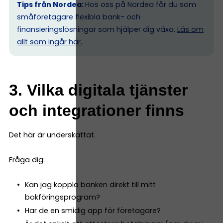
Tips från Nordea:
Hos oss på Nordea får du som
småföretagare flexibla bank- och
finansieringslösningar som hjälper dig växa.
Läs om
allt som ingår här.
3. Vilka digitala tjänster
och integrationer finns
Det här är underskattat.
Fråga dig:
Kan jag koppla banken direkt till mitt
bokföringsprogram?
Har de en smidig app för företagare?