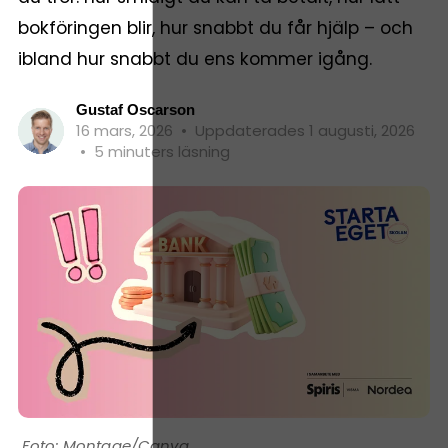
bokföringen blir, hur snabbt du får hjälp – och
ibland hur snabbt du ens kommer igång.
Gustaf Oscarson
16 mars, 2026
•
Uppdaterades 1 augusti, 2026
•
5 minuters läsning
Montage/Canva