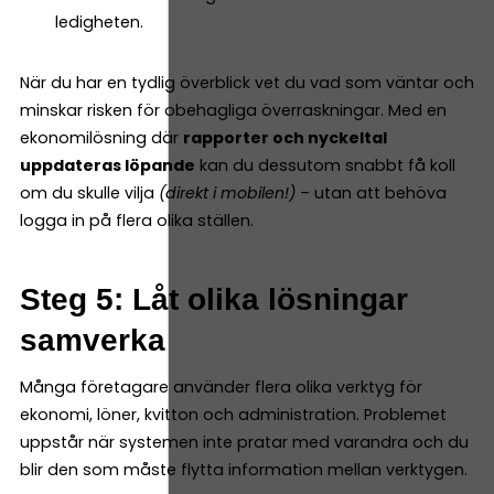
ledigheten.
När du har en tydlig överblick vet du vad som väntar och
minskar risken för obehagliga överraskningar. Med en
ekonomilösning där
rapporter och nyckeltal
uppdateras löpande
kan du dessutom snabbt få koll
om du skulle vilja
(direkt i mobilen!)
– utan att behöva
logga in på flera olika ställen.
Steg 5: Låt olika lösningar
samverka
Många företagare använder flera olika verktyg för
ekonomi, löner, kvitton och administration. Problemet
uppstår när systemen inte pratar med varandra och du
blir den som måste flytta information mellan verktygen.