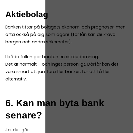
Aktiebolag
Banken tittar på bolagets ekonomi och prognoser, men
ofta också på dig som ägare (för lån kan de kräva
borgen och andra säkerheter).
I båda fallen gör banken en riskbedömning.
Det är normalt – och inget personligt. Därför kan det
vara smart att jämföra fler banker, för att få fler
alternativ.
6. Kan man byta bank
senare?
Ja, det går.