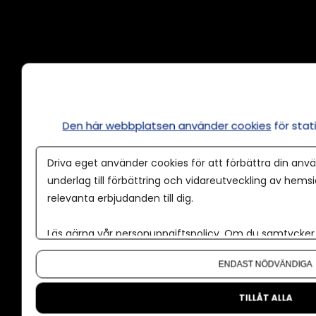
Annonsera
Om cookies
Våra användarvillkor
Den här webbplatsen använder cookies
för sta
Policy för AI
Driva eget använder cookies för att förbättra din anvä
Annonspolicy
underlag till förbättring och vidareutveckling av hems
relevanta erbjudanden till dig.
Tillgänglighet
Kontakt
Läs gärna vår
personuppgiftspolicy
. Om du samtycker t
Om oss
Om du vill ändra ditt val i efterhand hittar du den möjl
ENDAST NÖDVÄNDIGA
Nyhetsbrev
CMS för medier
TILLÅT ALLA