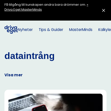
Få tillgång till kunskapen andra bara drömmer om.
»
Driva Eget MasterMinds
Nyheter
Tips & Guider
MasterMinds
Kalkyle
dataintrång
Visa mer