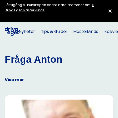
Få tillgång till kunskapen andra bara drömmer om.
»
Driva Eget MasterMinds
Nyheter
Tips & Guider
MasterMinds
Kalkyle
Fråga Anton
Visa mer