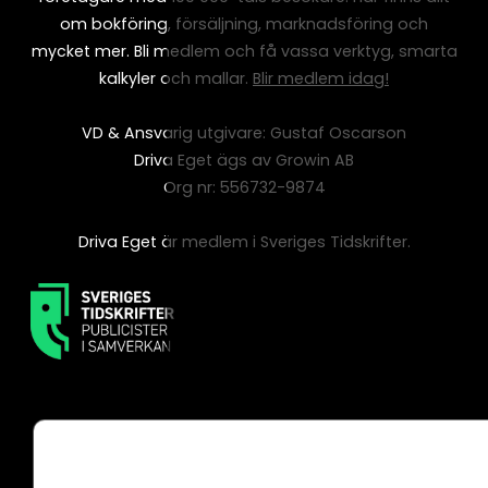
om bokföring, försäljning, marknadsföring och
mycket mer. Bli medlem och få vassa verktyg, smarta
kalkyler och mallar.
Blir medlem idag!
VD & Ansvarig utgivare: Gustaf Oscarson
Driva Eget ägs av Growin AB
Org nr: 556732-9874
Driva Eget är medlem i Sveriges Tidskrifter.