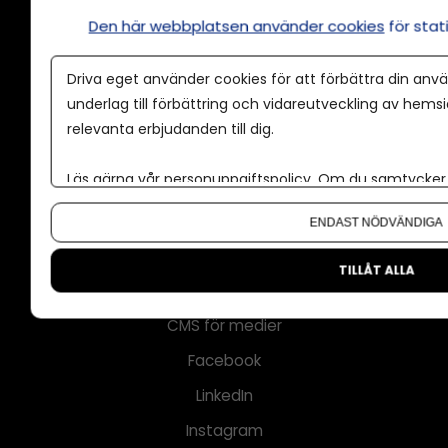
Annonsera
Den här webbplatsen använder cookies
för sta
Om cookies
Driva eget använder cookies för att förbättra din anvä
Våra användarvillkor
underlag till förbättring och vidareutveckling av hems
Policy för AI
relevanta erbjudanden till dig.
Annonspolicy
Läs gärna vår
personuppgiftspolicy
. Om du samtycker t
Tillgänglighet
Om du vill ändra ditt val i efterhand hittar du den möjl
Kontakt
ENDAST NÖDVÄNDIGA
Om oss
TILLÅT ALLA
Nyhetsbrev
CMS för medier
Facebook
LinkedIn
Instagram