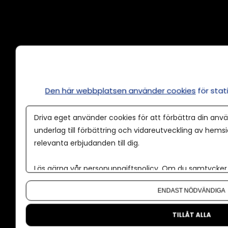
Annonsera
Om cookies
Våra användarvillkor
Den här webbplatsen använder cookies
för sta
Policy för AI
Driva eget använder cookies för att förbättra din anvä
Annonspolicy
underlag till förbättring och vidareutveckling av hems
relevanta erbjudanden till dig.
Tillgänglighet
Kontakt
Läs gärna vår
personuppgiftspolicy
. Om du samtycker t
Om oss
Om du vill ändra ditt val i efterhand hittar du den möjl
ENDAST NÖDVÄNDIGA
Nyhetsbrev
CMS för medier
TILLÅT ALLA