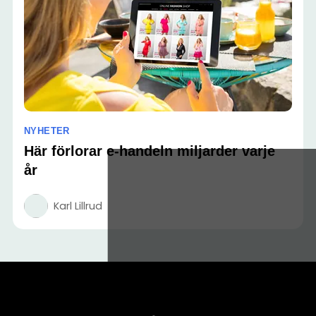
NYHETER
Här förlorar e-handeln miljarder varje
år
Karl Lillrud