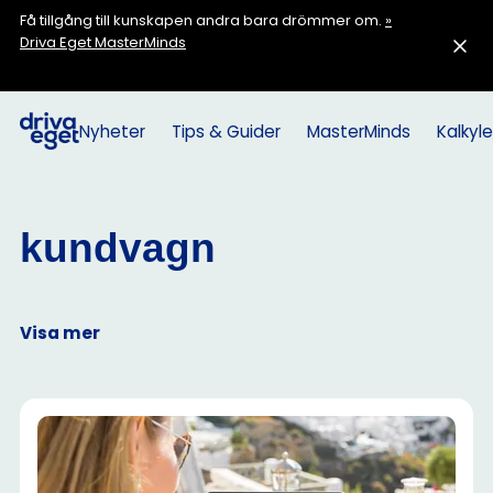
Få tillgång till kunskapen andra bara drömmer om.
»
Driva Eget MasterMinds
Nyheter
Tips & Guider
MasterMinds
Kalkyle
kundvagn
Visa mer