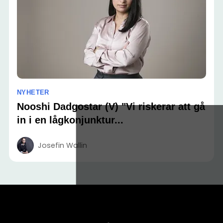
NYHETER
Nooshi Dadgostar (V) "Vi riskerar att gå
in i en lågkonjunktur...
Josefin Wallin