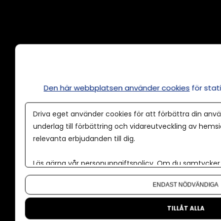
Annonsera
Om cookies
Våra användarvillkor
Den här webbplatsen använder cookies
för sta
Policy för AI
Driva eget använder cookies för att förbättra din anvä
Annonspolicy
underlag till förbättring och vidareutveckling av hems
relevanta erbjudanden till dig.
Tillgänglighet
Kontakt
Läs gärna vår
personuppgiftspolicy
. Om du samtycker t
Om oss
Om du vill ändra ditt val i efterhand hittar du den möjl
ENDAST NÖDVÄNDIGA
Nyhetsbrev
CMS för medier
TILLÅT ALLA