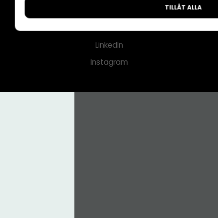
TILLÅT ALLA
CMS för medier
Facebook
LinkedIn
Instagram