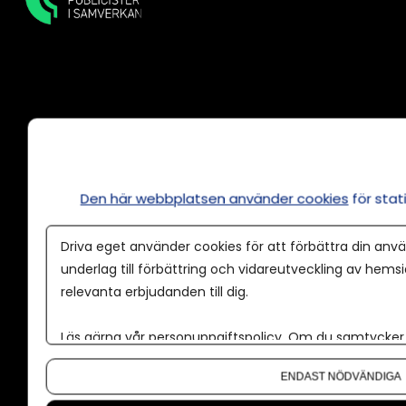
Annonsera
Om cookies
Den här webbplatsen använder cookies
för sta
Våra användarvillkor
Policy för AI
Driva eget använder cookies för att förbättra din anvä
Annonspolicy
underlag till förbättring och vidareutveckling av hems
relevanta erbjudanden till dig.
Tillgänglighet
Kontakt
Läs gärna vår
personuppgiftspolicy
. Om du samtycker t
Om du vill ändra ditt val i efterhand hittar du den möjl
Om oss
ENDAST NÖDVÄNDIGA
Nyhetsbrev