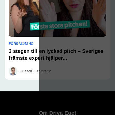
FÖRSÄLJNING
3 stegen till en lyckad pitch – Sveriges
främste expert hjälper...
Gustaf Oscarson
Om Driva Eget