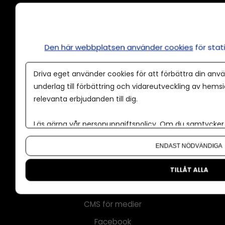
Annonsera
Den här webbplatsen använder cookies
för sta
Om cookies
Driva eget använder cookies för att förbättra din anvä
Våra användarvillkor
underlag till förbättring och vidareutveckling av hems
Policy för AI
relevanta erbjudanden till dig.
Annonspolicy
Läs gärna vår
personuppgiftspolicy
. Om du samtycker t
Tillgänglighet
Om du vill ändra ditt val i efterhand hittar du den möjl
ENDAST NÖDVÄNDIGA
Kontakt
Om oss
TILLÅT ALLA
Nyhetsbrev
CMS för medier
Facebook