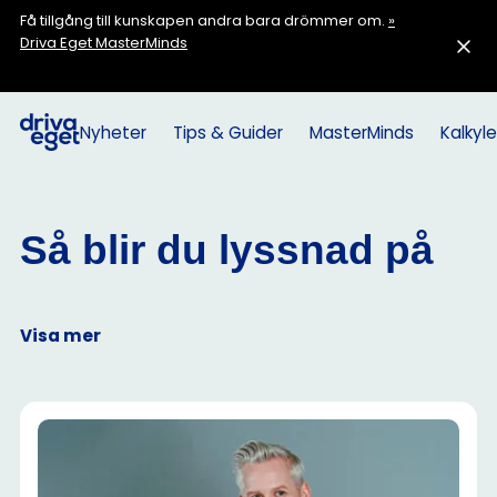
Få tillgång till kunskapen andra bara drömmer om.
»
Driva Eget MasterMinds
Nyheter
Tips & Guider
MasterMinds
Kalkyle
Så blir du lyssnad på
Visa mer