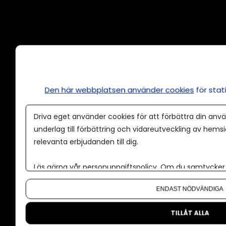
Annonsera
Om cookies
Våra användarvillkor
Den här webbplatsen använder cookies
för sta
Policy för AI
Driva eget använder cookies för att förbättra din anvä
Annonspolicy
underlag till förbättring och vidareutveckling av hems
relevanta erbjudanden till dig.
Tillgänglighet
Kontakt
Läs gärna vår
personuppgiftspolicy
. Om du samtycker t
Om oss
Om du vill ändra ditt val i efterhand hittar du den möjl
ENDAST NÖDVÄNDIGA
Nyhetsbrev
CMS för medier
TILLÅT ALLA