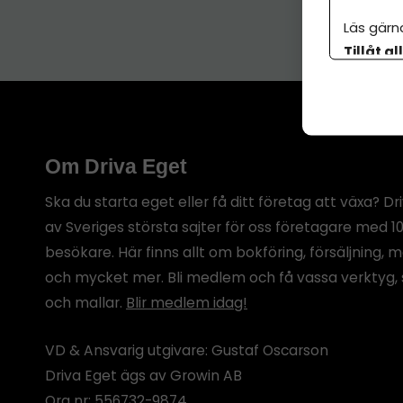
Läs gärn
Tillåt al
botten p
Om Driva Eget
Ska du starta eget eller få ditt företag att växa? Dr
av Sveriges största sajter för oss företagare med 1
besökare. Här finns allt om bokföring, försäljning, 
och mycket mer. Bli medlem och få vassa verktyg, 
och mallar.
Blir medlem idag!
VD & Ansvarig utgivare: Gustaf Oscarson
Driva Eget ägs av Growin AB
Org nr: 556732-9874