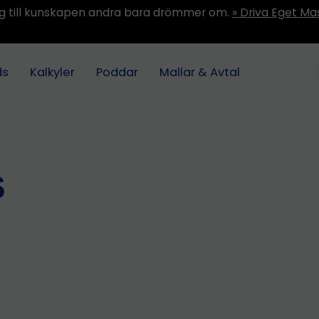
ång till kunskapen andra bara drömmer om.
» Driva Eget Ma
ds
Kalkyler
Poddar
Mallar & Avtal
s