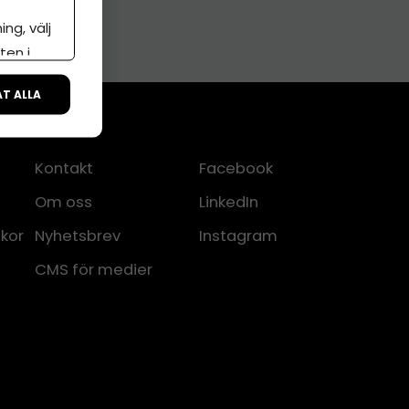
ng, välj
ten i
ÅT ALLA
Kontakt
Facebook
Om oss
LinkedIn
lkor
Nyhetsbrev
Instagram
CMS för medier