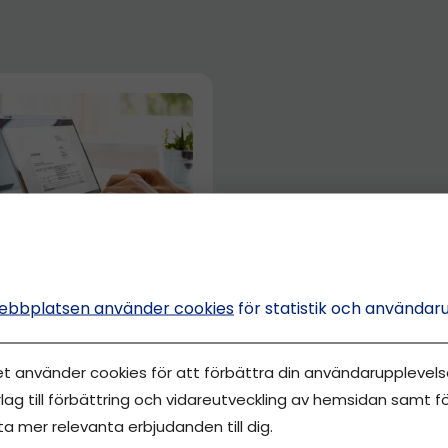
ebbplatsen använder cookies
för statistik och användar
över företag du ska
g för –
gslistan!
et använder cookies för att förbättra din användarupplevelse
lag till förbättring och vidareutveckling av hemsidan samt fö
sefin Wallin
ta mer relevanta erbjudanden till dig.