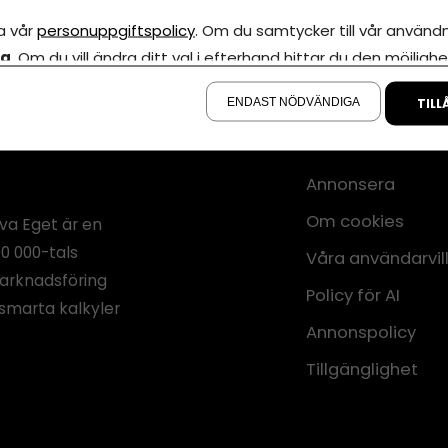
a vår
personuppgiftspolicy
. Om du samtycker till vår användni
la
. Om du vill ändra ditt val i efterhand hittar du den möjlighe
å sidan.
ENDAST NÖDVÄNDIGA
TILL
Annonsera
Om cookies
iva Eget är en
00 000-tals
Våra användarvil
marknadsföring
Policy för AI
smarta kalkyler
Annonspolicy
Tillgänglighet