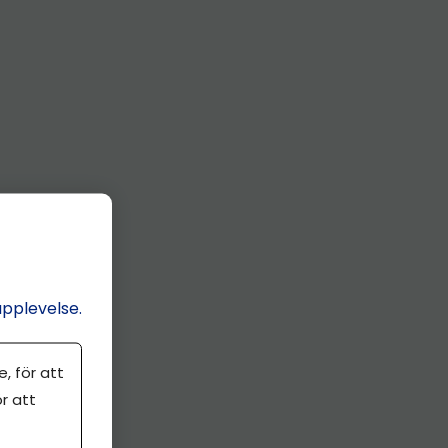
upplevelse.
, för att
r att