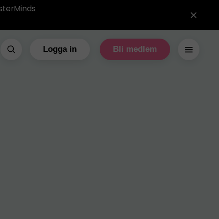
sterMinds
Logga in
Bli medlem