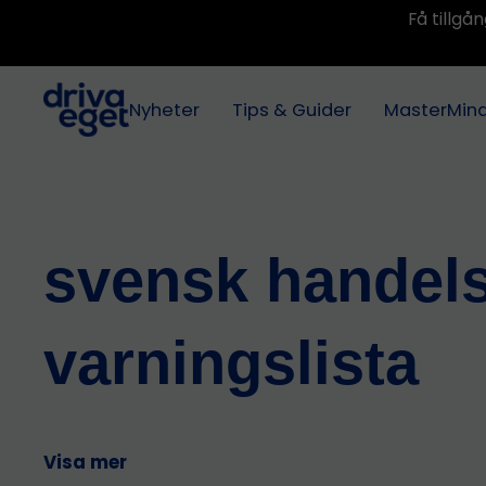
Få tillg
Nyheter
Tips & Guider
MasterMin
svensk handel
varningslista
Visa mer