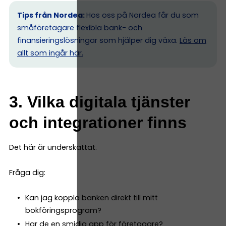
Tips från Nordea:
Hos oss på Nordea får du som
småföretagare flexibla bank- och
finansieringslösningar som hjälper dig växa.
Läs om
allt som ingår här.
3. Vilka digitala tjänster
och integrationer finns
Det här är underskattat.
Fråga dig:
Kan jag koppla banken direkt till mitt
bokföringsprogram?
Har de en smidig app för företagare?