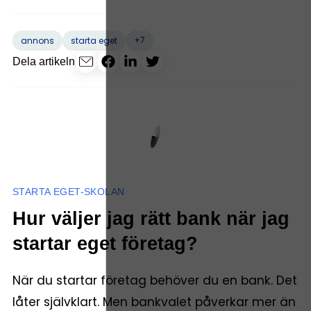
+7
annons
starta eget
Dela artikeln
STARTA EGET-SKOLAN
Hur väljer jag rätt bank när jag
startar eget företag?
När du startar företag behöver du en bank. Det
låter självklart. Men bankvalet påverkar mer än