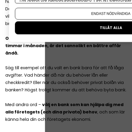
Läs gärna vår
personuppgiftspolicy
. Om du samtycker t
hundralappar i månaden.
Om du vill ändra ditt val i efterhand hittar du den möjl
Det är inte det som avgör om ditt företag lyckas. Det
ENDAST NÖDVÄNDIGA
viktiga är hur tjänsterna fungerar i vardagen, och hur
brett utbud banken har.
TILLÅT ALLA
Om banken tar 1 200 kr extra per år men sparar dig 2
timmar i månaden, är det sannolikt en bättre affär
ändå.
Säg till exempel att du valt en bank bara för att få låga
avgifter. Vad händer då när du behöver lån eller
checkkredit? Eller när du också behöver privat bolån via
banken? Högst troligt kommer du att behöva byta bank.
Med andra ord –
välj en bank som kan hjälpa dig med
alla företagets (och dina privata) behov
, och som lär
känna hela din och företagets ekonomi.