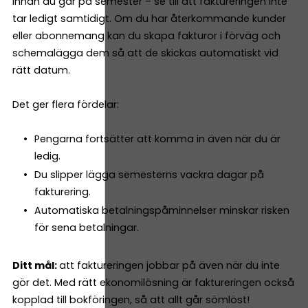
Innan du går på semester – se till att faktureringen inte
tar ledigt samtidigt. Om du har återkommande kunder
eller abonnemang kan du skapa fakturor i förväg och
schemalägga dem så att de skickas automatiskt vid
rätt datum.
Det ger flera fördelar:
Pengarna fortsätter att komma in även när du är
ledig.
Du slipper lägga semesterns vackra dagar på
fakturering.
Automatiska betalningspåminnelser minskar risken
för sena betalningar.
Ditt mål:
att faktureringen jobbar på även när du inte
gör det. Med rätt ekonomilösning är faktureringen också
kopplad till bokföringen, så att allt går sömlöst!