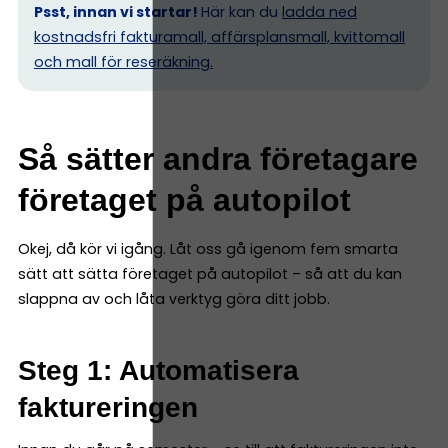
Psst, innan vi startar!
Här kan du
ladda ned
kostnadsfri fakturamall, affärsplansmall, kvittomall
och mall för reseräkning.
Så sätter andra företagare
företaget på autopilot
Okej, då kör vi igång. Låt oss gå igenom fem smarta
sätt att sätta företaget på autopilot – så att du kan
slappna av och låta verktyg göra ditt jobb.
Steg 1: Automatisera
faktureringen