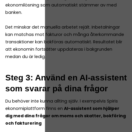
ekonomilösning som automatiskt stämmer av med
banken.
Det minskar det manuella arbetet rejält. Inbetalningar
kan matchas mot fakturor och många återkommande
transaktioner kan bokföras automatiskt. Resultatet blir
att ekonomin fortsätter uppdateras i bakgrunden
medan du är ledig.
Steg 3: Använd en AI-assistent
som svarar på dina frågor
Du behöver inte kunna allting själv. I exempelvis Spiris
ekonomiplattform finns en
AI-assistent som hjälper
dig med dina frågor om moms och skatter, bokföring
och fakturering