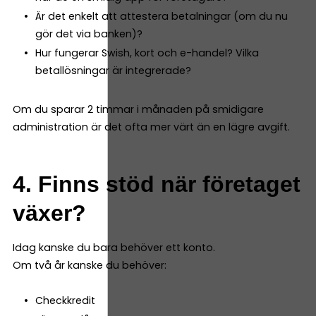
Är det enkelt att attestera betalningar (om du nu
gör det via banken)?
Hur fungerar Swish, kort och e-handel? Vilka
betallösningar är integrerade?
Om du sparar 2 timmar i månaden på smidigare
administration är det ofta mer värt än en lägre avgift.
4. Finns stöd när företaget
växer?
Idag kanske du bara behöver ett konto.
Om två år kanske du behöver:
Checkkredit