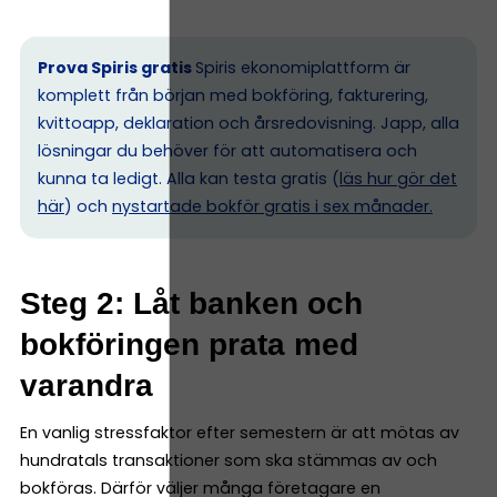
Prova Spiris gratis
Spiris ekonomiplattform är
komplett från början med bokföring, fakturering,
kvittoapp, deklaration och årsredovisning. Japp, alla
lösningar du behöver för att automatisera och
kunna ta ledigt. Alla kan testa gratis (
läs hur gör det
här
) och
nystartade bokför gratis i sex månader.
Steg 2: Låt banken och
bokföringen prata med
varandra
En vanlig stressfaktor efter semestern är att mötas av
hundratals transaktioner som ska stämmas av och
bokföras. Därför väljer många företagare en