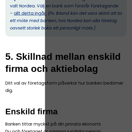
valt Nordea. Välj en bank som förstår företagande
–
allt detta ingår.
(Ps. I
bland kan det vara skönt att ta
ett möte med banken, hos Nordea kan alla företag
oavsett storlek boka ett personligt möte.)
5. Skillnad mellan enskild
firma och aktiebolag
Ditt val av företagsform påverkar hur banken bedömer
dig.
Enskild firma
Banken tittar mycket på din privata ekonomi.
Du och företaget är samma juridiska person.