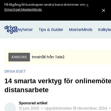
Få tillgång till kunskapen andra bara drömmer om.
»
Driva Eget MasterMinds
Nyheter
Tips & Guider
MasterMinds
Kalkyle
ANNONS
Innehåll från
Tele2
DRIVA EGET
14 smarta verktyg för onlinemöt
distansarbete
Sponsrad artikel
12 juni, 2020
•
Uppdaterades 18 december, 2024
•