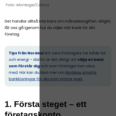
Montage/Canva
Det handlar alltså inte bara om månadsavgiften. Alright,
låt oss gå igenom hur du väljer rätt bank för ditt
företag.
Tips från Nordea!
Att vara företagare tar både tid
och energi – därför är det viktigt att
välja en bank
som förstår dig
och som företaget kan växa
med. Här kan du läsa mer om
Nordeas smarta
banklösningar för dig som startar eget.
1. Första steget – ett
företagskonto