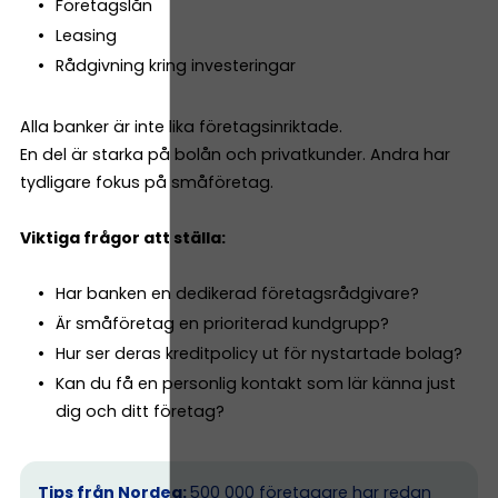
Företagslån
Leasing
Rådgivning kring investeringar
Alla banker är inte lika företagsinriktade.
En del är starka på bolån och privatkunder. Andra har
tydligare fokus på småföretag.
Viktiga frågor att ställa:
Har banken en dedikerad företagsrådgivare?
Är småföretag en prioriterad kundgrupp?
Hur ser deras kreditpolicy ut för nystartade bolag?
Kan du få en personlig kontakt som lär känna just
dig och ditt företag?
Tips från Nordea:
500 000 företagare har redan