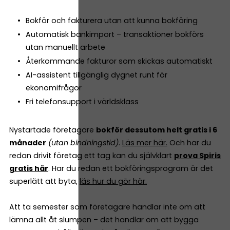
Bokför och fakturera utan att kunna bokföring
Automatisk bankimport – transaktioner bokförs
utan manuellt arbete
Återkommande fakturor som skickas automatiskt
AI-assistent tillgänglig dygnet runt för
ekonomifrågor
Fri telefonsupport i världsklass
Nystartade företagare
bokför dessutom helt gratis i 6
månader
(utan bindningstid)
.
Läs mer här.
Och har du
redan drivit företag ett tag kan du självklart
prova Spiris
gratis här
. Har du redan ett bokföringsprogram är det
superlätt att byta,
läs hur du gör här.
Att ta semester som företagare handlar inte om att
lämna allt åt slumpen – det handlar om att bygga