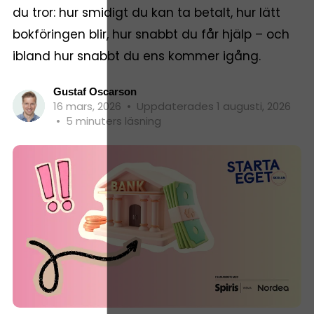
du tror: hur smidigt du kan ta betalt, hur lätt
bokföringen blir, hur snabbt du får hjälp – och
ibland hur snabbt du ens kommer igång.
Gustaf Oscarson
16 mars, 2026
•
Uppdaterades 1 augusti, 2026
•
5 minuters läsning