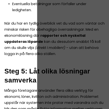
Eventuella betalningar som förfaller under
ledigheten.
När du har en tydlig överblick vet du vad som väntar och
minskar risken för obehagliga överraskningar. Med en
ekonomilösning där
rapporter och nyckeltal
uppdateras löpande
kan du dessutom snabbt få koll
om du skulle vilja
(direkt i mobilen!)
– utan att behöva
logga in på flera olika ställen.
Steg 5: Låt olika lösningar
samverka
Många företagare använder flera olika verktyg för
ekonomi, löner, kvitton och administration. Problemet
uppstår när systemen inte pratar med varandra och du
blir den som måste flytta information mellan verktygen.