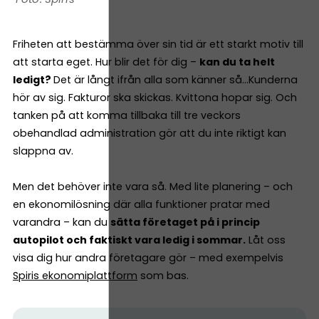
Friheten att bestämma över sin tid är ett starkt motiv till
att starta eget. Hur blir det för dig –
kan du ta helt
ledigt?
Det är långt ifrån alla som känner så…Kunderna
hör av sig. Fakturor ska skickas. Kvittona hopar sig. Och
tanken på att komma tillbaka till tre veckors
obehandlad administration gör att du inte riktigt kan
slappna av.
Men det behöver inte vara så. Med lite planering – och
en ekonomilösning där alla funktioner pratar med
varandra – kan du
sätta företaget på i princip
autopilot och faktiskt vara ledig i sommar.
Låt oss
visa dig hur andra företagare gör – med exempelvis
Spiris ekonomiplattform
som bas.