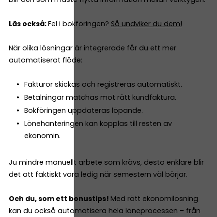
Läs också:
Fel i bokföringen?
Så undviker du dem!
När olika lösningar är integrerade får du ett mer
automatiserat flöde:
Fakturor skickas och registreras automatiskt.
Betalningar matchas mot rätt kundfaktura.
Bokföringen uppdateras löpande.
Lönehanteringen kan kopplas till resten av
ekonomin.
Ju mindre manuellt arbete som krävs, desto enklare blir
det att faktiskt vara ledig när semestern väl börjar.
Och du, som ett bonustips!
Med rätt ekonomilösning
kan du också automatisera hela löneprocessen – från