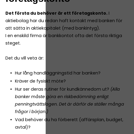
Det första du behöver är ett företagskonto.
I
aktiebolag har du redan haft kontakt med banken för
att sätta in aktiekapitalet (med bankintyg).
I en enskild firma är bankkontot ofta det första riktiga
steget.
Det du vill veta är:
Hur lång handläggningstid har banken?
Kräver de fysiskt möte?
Hur ser deras rutiner för kundkännedom ut?
(Alla
banker måste göra en riskbedömning enligt
penningtvättslagen. Det är därför de ställer många
frågor i början.)
Vad behöver du ha förberett (affärsplan, budget,
avtal)?