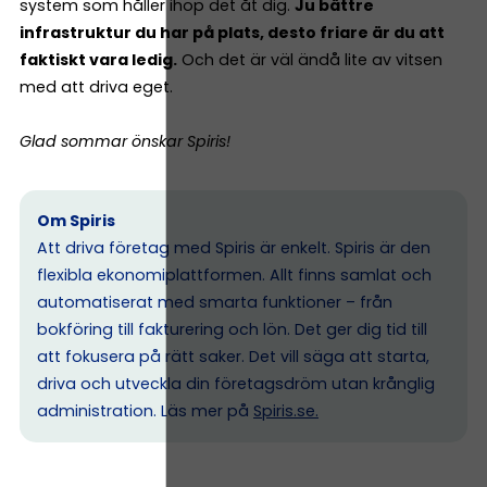
system som håller ihop det åt dig.
Ju bättre
infrastruktur du har på plats, desto friare är du att
faktiskt vara ledig.
Och det är väl ändå lite av vitsen
med att driva eget.
Glad sommar önskar Spiris!
Om Spiris
Att driva företag med Spiris är enkelt. Spiris är den
flexibla ekonomiplattformen. Allt finns samlat och
automatiserat med smarta funktioner – från
bokföring till fakturering och lön. Det ger dig tid till
att fokusera på rätt saker. Det vill säga att starta,
driva och utveckla din företagsdröm utan krånglig
administration. Läs mer på
Spiris.se
.