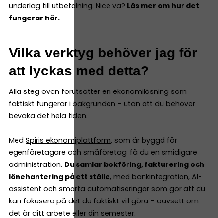
underlag till utbetalning. Nice va?
Läs mer om hur det
fungerar här.
Vilka verktyg behöver jag för
att lyckas med detta?
Alla steg ovan förutsätter en ekonomilösning som
faktiskt fungerar i bakgrunden – utan att du behöver
bevaka det hela tiden.
Med
Spiris ekonomiplattform
, som är byggd för
egenföretagare och småföretag, få du en smidigare
administration.
Du samlar bokföring, fakturering och
lönehantering på ett ställe
, med bankintegration, AI-
assistent och smarta automatiseringar som gör att du
kan fokusera på det du faktiskt vill göra – oavsett om
det är ditt arbete eller din semester.