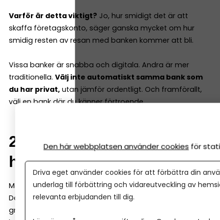
Varför är detta viktigt?
Jo, hur smidigt det är att
skaffa företagskonto, säger ganska mycket om hur
smidig resten av resan med banken kommer att bli.
Vissa banker är snabba och digitala. Andra är mer
traditionella.
Välj inte automatiskt samma bank som
du har privat,
utan jämför ordentligt. Och framförallt,
välj en bank där du känner förtroende.
2. Avgifter är viktiga – men
Den här webbplatsen använder cookies
för sta
helheten är viktigare
Driva eget använder cookies för att förbättra din anvä
underlag till förbättring och vidareutveckling av hems
Många jämför bara månadsavgifter när de väljer bank.
relevanta erbjudanden till dig.
Det blir lätt för snävt. Skillnaden mellan de
grundläggande tjänsterna hos banker är ofta några