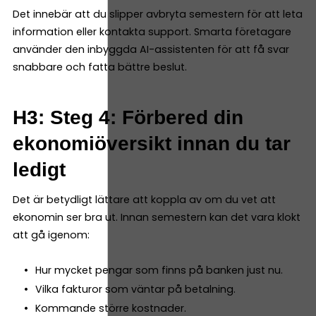
Det innebär att du slipper avbryta semestern för att leta
information eller kontakta support. Smarta företagare
använder den inbyggda AI-assistenten för att få svar
snabbare och fatta bättre beslut.
H3: Steg 4: Förbered din
ekonomiöversikt innan du tar
ledigt
Det är betydligt lättare att koppla av om du vet att
ekonomin ser bra ut. Innan semestern kan det vara klokt
att gå igenom:
Hur mycket pengar som finns på banken just nu.
Vilka fakturor som väntar på betalning.
Kommande större kostnader.