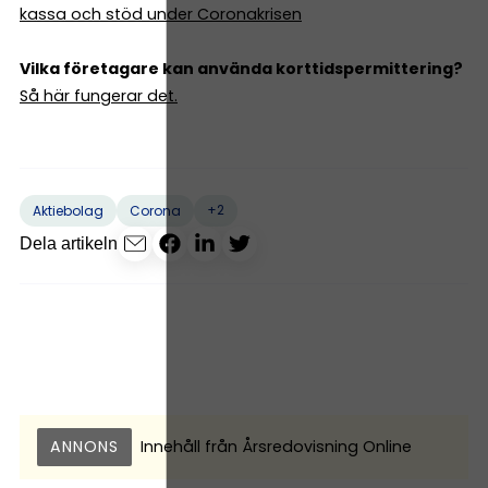
kassa och stöd under Coronakrisen
Vilka företagare kan använda korttidspermittering?
Så här fungerar det.
+2
Aktiebolag
Corona
Dela artikeln
ANNONS
Innehåll från
Årsredovisning Online