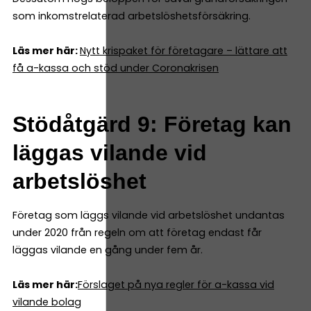
som inkomstrelaterad arbetslöshetsförsäkring.
Läs mer här:
Nytt krispaket för företagare – lättare att
få a-kassa och stöd under Coronakrisen
Stödåtgärd 9: Företag kan
läggas vilande vid
arbetslöshet
Företag som läggs vilande vid arbetslöshet undantas
under 2020 från regeln om att företag endast får
läggas vilande en gång under fem år.
Läs mer här:
Förslaget på nya regler för a-kassa vid
vilande bolag