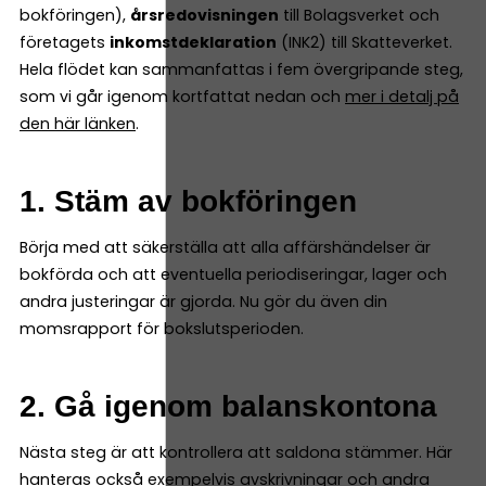
bokföringen),
årsredovisningen
till Bolagsverket och
företagets
inkomstdeklaration
(INK2) till Skatteverket.
Hela flödet kan sammanfattas i fem övergripande steg,
som vi går igenom kortfattat nedan och
mer i detalj på
den här länken
.
1. Stäm av bokföringen
Börja med att säkerställa att alla affärshändelser är
bokförda och att eventuella periodiseringar, lager och
andra justeringar är gjorda. Nu gör du även din
momsrapport för bokslutsperioden.
2. Gå igenom balanskontona
Nästa steg är att kontrollera att saldona stämmer. Här
hanteras också exempelvis avskrivningar och andra