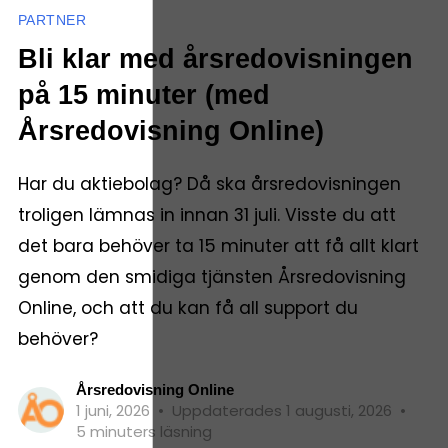
PARTNER
Bli klar med årsredovisningen
på 15 minuter (med
Årsredovisning Online)
Har du aktiebolag? Då ska årsredovisningen
troligen lämnas in innan 31 juli. Visste du att
det bara behöver ta 15 minuter att få allt klart
genom den smidiga tjänsten Årsredovisning
Online, och att du kan få all support du
behöver?
Årsredovisning Online
1 juni, 2026
•
Uppdaterades 1 augusti, 2026
•
5 minuters läsning