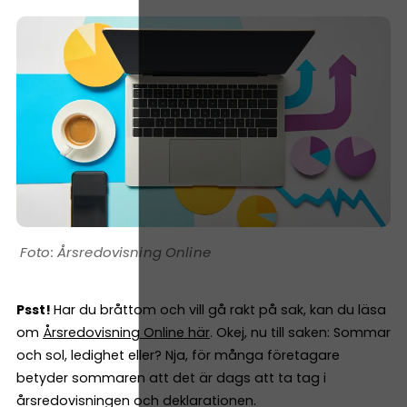
Årsredovisning Online
Psst!
Har du bråttom och vill gå rakt på sak, kan du läsa
om
Årsredovisning Online här
. Okej, nu till saken: Sommar
och sol, ledighet eller? Nja, för många företagare
betyder sommaren att det är dags att ta tag i
årsredovisningen och deklarationen.