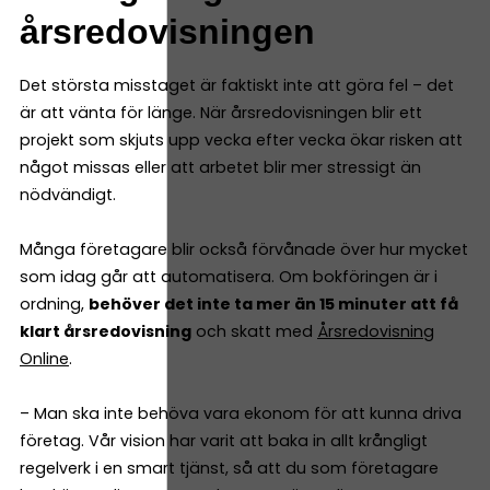
årsredovisningen
Det största misstaget är faktiskt inte att göra fel – det
är att vänta för länge. När årsredovisningen blir ett
projekt som skjuts upp vecka efter vecka ökar risken att
något missas eller att arbetet blir mer stressigt än
nödvändigt.
Många företagare blir också förvånade över hur mycket
som idag går att automatisera. Om bokföringen är i
ordning,
behöver det inte ta mer än 15 minuter att få
klart årsredovisning
och skatt med
Årsredovisning
Online
.
– Man ska inte behöva vara ekonom för att kunna driva
företag. Vår vision har varit att baka in allt krångligt
regelverk i en smart tjänst, så att du som företagare