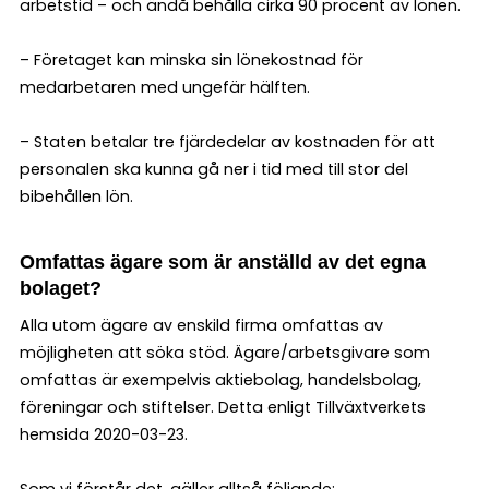
arbetstid – och ändå behålla cirka 90 procent av lönen.
– Företaget kan minska sin lönekostnad för
medarbetaren med ungefär hälften.
– Staten betalar tre fjärdedelar av kostnaden för att
personalen ska kunna gå ner i tid med till stor del
bibehållen lön.
Omfattas ägare som är anställd av det egna
bolaget?
Alla utom ägare av enskild firma omfattas av
möjligheten att söka stöd. Ägare/arbetsgivare som
omfattas är exempelvis aktiebolag, handelsbolag,
föreningar och stiftelser. Detta enligt Tillväxtverkets
hemsida 2020-03-23.
Som vi förstår det, gäller alltså följande: