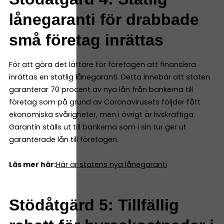
lånegaranti för drabbade
små företag inrättas
För att göra det lättare för företagen att finansiera
inrättas en statlig lånegaranti. Detta innebär att staten
garanterar 70 procent av nya lån från bankerna till
företag som på grund av Coronavirusets följder fått
ekonomiska svårigheter, men i övrigt är livskraftiga.
Garantin ställs ut till bankerna som i sin tur ger ut
garanterade lån till företagen.
Läs mer här:
Här är statens nya lånegaranti
Stödåtgärd 5: Tillfällig