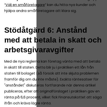
“
Välj en småföretagare
” kan du hitta nya kunder och
hjälpa andra småföretagare att klara sig.
Stödåtgärd 6: Anstånd
med att betala in skatt och
arbetsgivaravgifter
Med de nya reglerna kan företag vänta med att betala
in skatt till staten. Detta blir ju i praktiken ett lån från
staten till bolaget (så försök att inte skjuta problemen
framför dig om du inte måste). Exakta räntesatser för
"anståndet" diskuteras fortfarande när denna artikel
publiceras, efter att originalförslaget i praktiken gav en
ränta på 6,6 procent, vilket fick Finansutskottet att säga
ifrån och kräva lägre ränta.