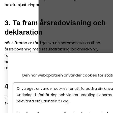
bokslutsjusteringar.
3. Ta fram årsredovisning och
deklaration
När siffrorna är färdiga ska de sammanställas till en
årsredovisning med resultaträkning, balansräkning,
förvaltningsberättelse och noter. Samtidigt räknas
bolagsskatten fram och företagets deklaration
upprättas.
Den här webbplatsen använder cookies
för sta
4. Håll årsstämma
Driva eget använder cookies för att förbättra din anvä
underlag till förbättring och vidareutveckling av hems
Styrelsen ska skriva under årsredovisningen och bolaget
relevanta erbjudanden till dig.
ska hålla årsstämma där resultatet fastställs.