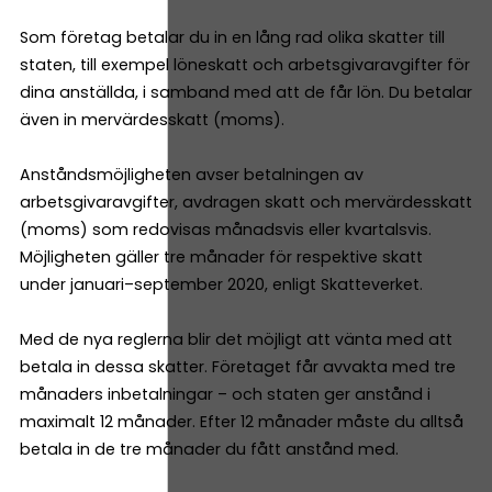
Som företag betalar du in en lång rad olika skatter till
staten, till exempel löneskatt och arbetsgivaravgifter för
dina anställda, i samband med att de får lön. Du betalar
även in mervärdesskatt (moms).
Anståndsmöjligheten avser betalningen av
arbetsgivaravgifter, avdragen skatt och mervärdesskatt
(moms) som redovisas månadsvis eller kvartalsvis.
Möjligheten gäller tre månader för respektive skatt
under januari–september 2020, enligt Skatteverket.
Med de nya reglerna blir det möjligt att vänta med att
betala in dessa skatter. Företaget får avvakta med tre
månaders inbetalningar – och staten ger anstånd i
maximalt 12 månader. Efter 12 månader måste du alltså
betala in de tre månader du fått anstånd med.