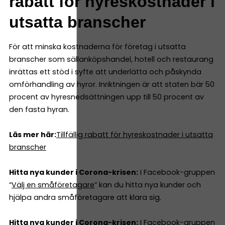
rabatt för hyreskostnader i
utsatta branscher
För att minska kostnaderna för företag i utsatta
branscher som sällanköpshandel, hotell och restaurang
inrättas ett stöd i syfte att underlätta och påskynda
omförhandling av hyror. Inriktningen är att staten bär 50
procent av hyresnedsättningen upp till 50 procent av
den fasta hyran.
Läs mer här:
Tillfällig rabatt för hyreskostnader i utsatta
branscher
Hitta nya kunder i Corona-krisen:
I Facebook-gruppen
“
Välj en småföretagare
” kan du hitta nya kunder och
hjälpa andra småföretagare att klara sig.
Hitta nya kunder i Corona-krisen:
I Facebook-gruppen