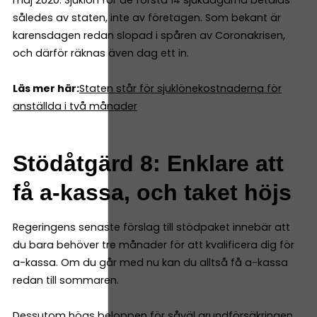
således av staten, inte av företagen. Som bekant är
karensdagen redan slopad i spåren av Coronakrisen,
och därför räknas även dag ett in.
Läs mer här:
Staten står för sjuklönekostnaderna för
anställda i två månader
Stödåtgärd 8: Enklare att
få a-kassa, och taket höjs
Regeringens senaste förslag till stödpaket innebär att
du bara behöver tre månader för att kvalificera dig för
a-kassa. Om du går med nu kan du alltså få a-kassa
redan till sommaren.
Dessutom högs beloppen för såväl grundförsäkringen