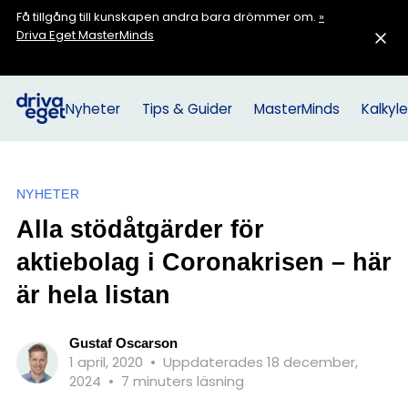
Få tillgång till kunskapen andra bara drömmer om.
»
Driva Eget MasterMinds
Nyheter
Tips & Guider
MasterMinds
Kalkyle
NYHETER
Alla stödåtgärder för
aktiebolag i Coronakrisen – här
är hela listan
Gustaf Oscarson
1 april, 2020
•
Uppdaterades 18 december,
2024
•
7 minuters läsning