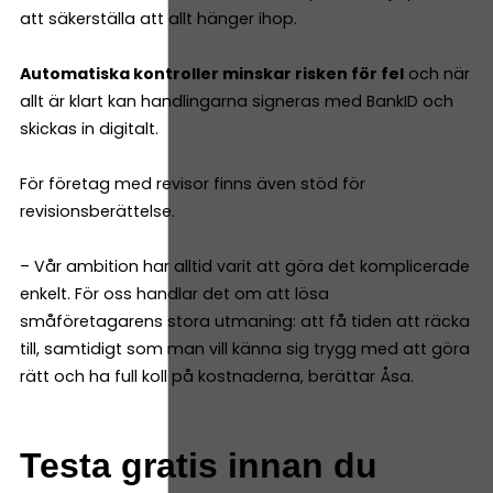
att säkerställa att allt hänger ihop.
Automatiska kontroller minskar risken för fel
och när
allt är klart kan handlingarna signeras med BankID och
skickas in digitalt.
För företag med revisor finns även stöd för
revisionsberättelse.
– Vår ambition har alltid varit att göra det komplicerade
enkelt. För oss handlar det om att lösa
småföretagarens stora utmaning: att få tiden att räcka
till, samtidigt som man vill känna sig trygg med att göra
rätt och ha full koll på kostnaderna, berättar Åsa.
Testa gratis innan du