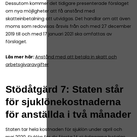
Dessutom kommer det tidigare presenterade förslaget
om nya möjligheter att få anstånd med
skatteinbetalning att utvidgas. Det handlar om att även
moms som redovisas årsvis från och med 27 december
2019 till och med 17 januari 2021 ska omfattas av
förslaget.
Läs mer här:
Anstånd med att betala in skatt och
arbetsgivaravgifter
Stödåtgärd 7: Staten står
för sjuklönekostnaderna
för anställda i två månader
Staten tar hela kostnaden för sjuklön under april och
maj 2020. Sjuklön för de första 14 sjukdagarna betalas