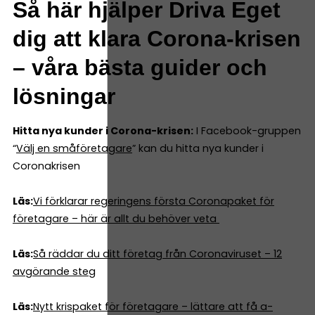
Så här hjälper Driva Eget
dig att klara Corona-krisen
– våra bästa guider och
lösningar
Hitta nya kunder i Corona-krisen:
I Facebook-gruppen
“
Välj en småföretagare
” kan du hitta nya kunder i
Coronakrisen
Läs:
Vi förklarar regeringens första Coronapaket för
företagare – här är allt du behöver veta
Läs:
Så räddar du ditt företag från Coronaviruset – 12
avgörande steg
Läs:
Nytt krispaket för företagare – lättare att få a-