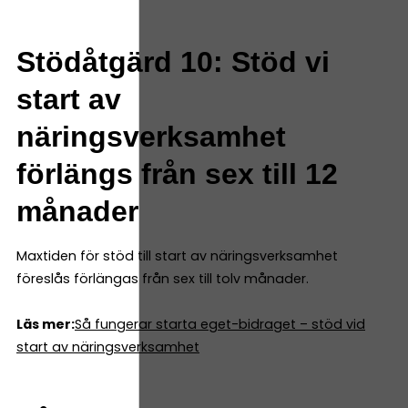
Stödåtgärd 10: Stöd vi
start av
näringsverksamhet
förlängs från sex till 12
månader
Maxtiden för stöd till start av näringsverksamhet
föreslås förlängas från sex till tolv månader.
Läs mer:
Så fungerar starta eget-bidraget – stöd vid
start av näringsverksamhet