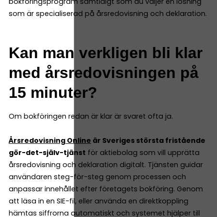
bokföringsprogram samtidigt som du väljer en lösning
som är specialiserad på årsredovisning och deklaration.
Kan man verkligen bli klar
med årsredovisningen på
15 minuter?
Om bokföringen redan är klar är svaret ofta ja.
Årsredovisning Online
är Sveriges största fristående
gör-det-själv-tjänst
för aktiebolag som vill upprätta
årsredovisning och deklaration digitalt. Tjänsten guidar
användaren steg-för-steg genom processen och
anpassar innehållet efter företagets bokföring. Genom
att läsa in en SIE-fil, eller använda en direktkoppling
hämtas siffrorna automatiskt och systemet hjälper till