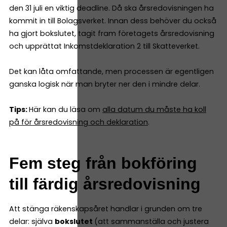
den 31 juli en viktig deadline. Då ska årsredovisningen ha
kommit in till Bolagsverket. Innan dess behöver du också
ha gjort bokslutet, tagit fram företagets årsredovisning
och upprättat Inkomstdeklaration 2 till Skatteverket.
Det kan låta omfattande, men processen är egentligen
ganska logisk när man bryter ner den i mindre delar.
Tips:
Här kan du läsa om
alla datum du måste ha koll
på för årsredovisning och deklaration
.
Fem steg från bokföring
till färdig årsredovisning
Att stänga räkenskapsåret handlar i grunden om tre
delar: själva
bokslutet
(att sammanställa och justera