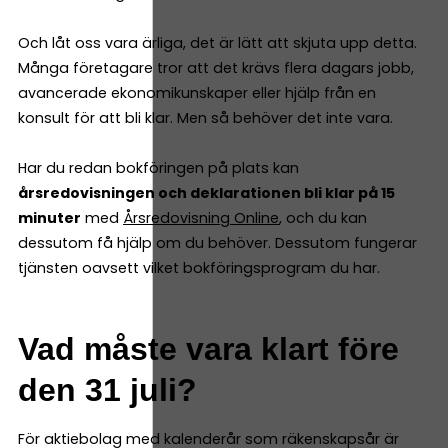
Och låt oss vara ärliga, det är lätt att skjuta upp detta.
Många företagare tror att det krävs flera dagars jobb,
avancerade ekonomikunskaper eller hjälp från en
konsult för att bli klar. Men så behöver det inte vara.
Har du redan bokföringen på plats kan
årsredovisningen och deklarationen bli klar på 15
minuter
med
Årsredovisning Online
, och du kan
dessutom få hjälp om du behöver. Dessutom fungerar
tjänsten oavsett vilket bokföringsprogram du har.
Vad måste vara klart före
den 31 juli?
För aktiebolag med kalenderår som räkenskapsår är