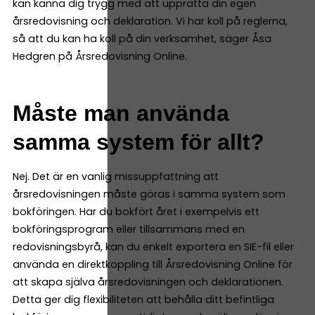
kan känna dig trygg med att upprätta din egen
årsredovisning och deklaration. Vi har koll på reglerna,
så att du kan ha koll på din verksamhet, säger Åsa
Hedgren på Årsredovisning Online.
Måste man använda
samma system för allt?
Nej. Det är en vanlig missuppfattning att
årsredovisningen måste göras i samma system som
bokföringen. Har du bokfört året i exempelvis ett
bokföringsprogram eller tillsammans med en
redovisningsbyrå, kan du enkelt exportera en SIE-fil eller
använda en direktkoppling till Årsredovisning Online för
att skapa själva årsredovisningen och deklarationen.
Detta ger dig flexibiliteten att behålla ditt befintliga