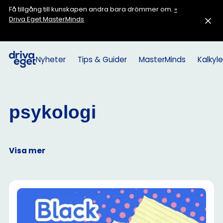
Få tillgång till kunskapen andra bara drömmer om.
»
Driva Eget MasterMinds
Nyheter
Tips & Guider
MasterMinds
Kalkyle
psykologi
Visa mer