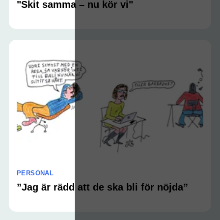
"Skit samma – nu kör vi"
PERSONAL
”Jag är rädd att de ska bli för nöjda”