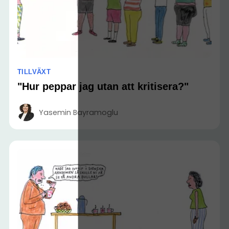
TILLVÄXT
"Hur peppar jag utan att kritisera?"
Yasemin Bayramoglu