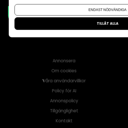
Om du vill ändra ditt val i efterhand hittar du den möjl
ENDAST NÖDVÄNDIGA
TILLÅT ALLA
Annonsera
Om cookies
Våra användarvillkor
Policy för AI
Annonspolicy
Tillgänglighet
Kontakt